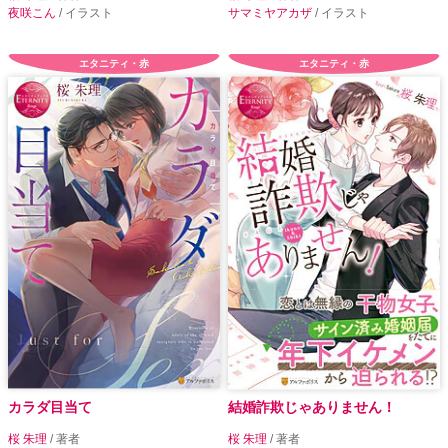
夜咲こん
/ イラスト
サマミヤアカザ
/ イラスト
エタニティ・赤
エタニティ・赤
カラダ目当て
結婚詐欺じゃありません！
桜 朱理
/ 著者
桜 朱理
/ 著者