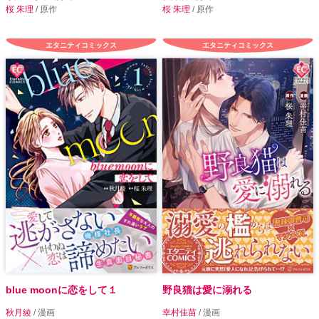
桜 朱理
/ 原作
桜 朱理
/ 原作
エタニティコミックス
エタニティコミックス
blue moonに恋をして１
野良猫は愛に溺れる
秋月綾
/ 漫画
幸村佳苗
/ 漫画