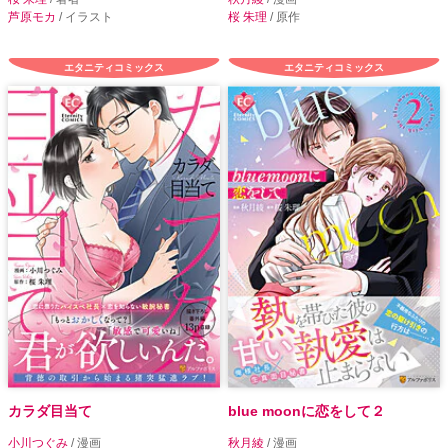
芦原モカ
/ イラスト
桜 朱理
/ 原作
エタニティコミックス
エタニティコミックス
カラダ目当て
blue moonに恋をして２
小川つぐみ
/ 漫画
秋月綾
/ 漫画