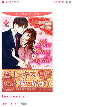
桜 朱理
/ 原作
桜 朱理
/ 原作
エタニティコミックス
kiss once again
はちくもりん
/ 漫画