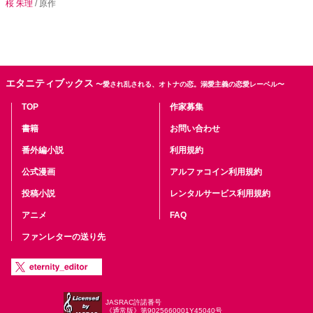
桜 朱理
/ 原作
エタニティブックス
〜愛され乱される、オトナの恋。溺愛主義の恋愛レーベル〜
TOP
作家募集
書籍
お問い合わせ
番外編小説
利用規約
公式漫画
アルファコイン利用規約
投稿小説
レンタルサービス利用規約
アニメ
FAQ
ファンレターの送り先
JASRAC許諾番号
《通常版》第9025660001Y45040号