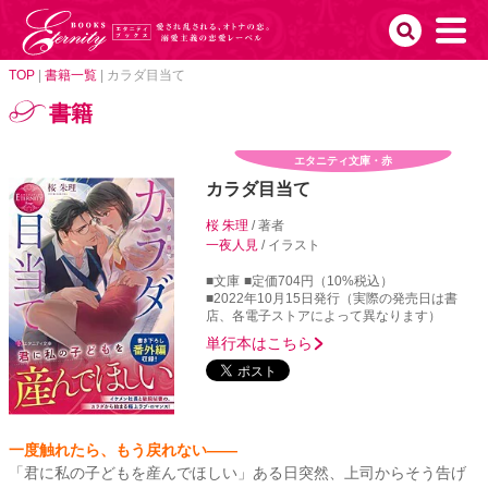
TOP
|
書籍一覧
|
カラダ目当て
書籍
エタニティ文庫・赤
カラダ目当て
桜 朱理
/ 著者
一夜人見
/ イラスト
■文庫
■定価704円（10%税込）
■2022年10月15日発行（実際の発売日は書
店、各電子ストアによって異なります）
単行本はこちら
一度触れたら、もう戻れない――
「君に私の子どもを産んでほしい」ある日突然、上司からそう告げ