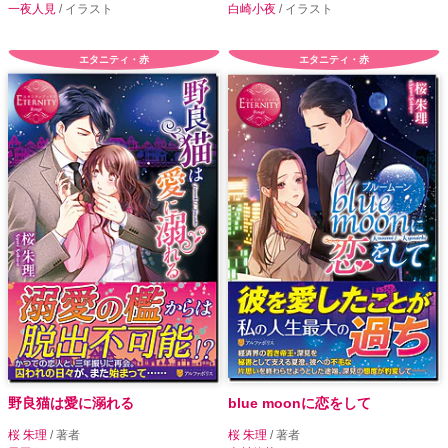
一夜人見
/ イラスト
白崎小夜
/ イラスト
エタニティ・赤
エタニティ・赤
野良猫は愛に溺れる
blue moonに恋をして
桜 朱理
/ 著者
桜 朱理
/ 著者