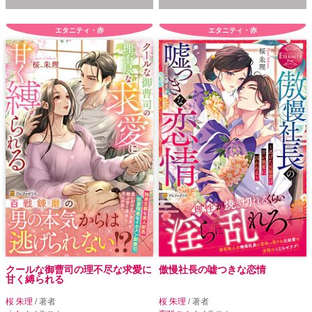
エタニティ・赤
エタニティ・赤
クールな御曹司の理不尽な求愛に
傲慢社長の嘘つきな恋情
甘く縛られる
桜 朱理
/ 著者
桜 朱理
/ 著者