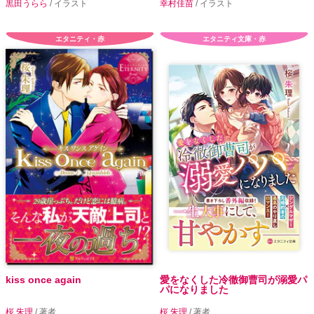
黒田うらら
/ イラスト
幸村佳苗
/ イラスト
エタニティ・赤
エタニティ文庫・赤
kiss once again
愛をなくした冷徹御曹司が溺愛パ
パになりました
桜 朱理
/ 著者
桜 朱理
/ 著者