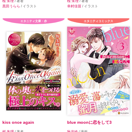
桜 朱理
/ 著者
桜 朱理
/ 著者
黒田うらら
/ イラスト
幸村佳苗
/ イラスト
エタニティ文庫・赤
エタニティコミックス
kiss once again
blue moonに恋をして3
桜 朱理
/ 著者
秋月綾
/ 漫画