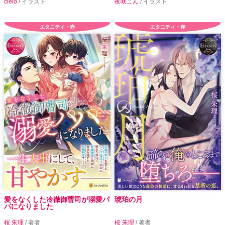
cielo
/ イラスト
夜咲こん
/ イラスト
エタニティ・赤
エタニティ・赤
愛をなくした冷徹御曹司が溺愛パ
琥珀の月
パになりました
桜 朱理
/ 著者
桜 朱理
/ 著者