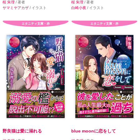
桜 朱理
/ 著者
桜 朱理
/ 著者
サマミヤアカザ
/ イラスト
白崎小夜
/ イラスト
エタニティ文庫・赤
エタニティ文庫・赤
野良猫は愛に溺れる
blue moonに恋をして