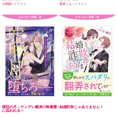
小唄朗
/ イラスト
夜咲こん
/ イラスト
エタニティ文庫・赤
エタニティ文庫・赤
琥珀の月～ヤンデレ義弟の執着愛
結婚詐欺じゃありません！
に囚われる～