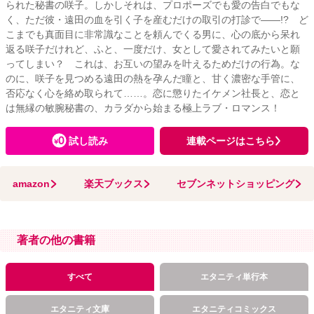
られた秘書の咲子。しかしそれは、プロポーズでも愛の告白でもな
く、ただ彼・遠田の血を引く子を産むだけの取引の打診で――!? ど
こまでも真面目に非常識なことを頼んでくる男に、心の底から呆れ
返る咲子だけれど、ふと、一度だけ、女として愛されてみたいと願
ってしまい？ これは、お互いの望みを叶えるためだけの行為。な
のに、咲子を見つめる遠田の熱を孕んだ瞳と、甘く濃密な手管に、
否応なく心を絡め取られて……。恋に懲りたイケメン社長と、恋と
は無縁の敏腕秘書の、カラダから始まる極上ラブ・ロマンス！
試し読み
連載ページはこちら
amazon
楽天ブックス
セブンネットショッピング
著者の他の書籍
すべて
エタニティ単行本
エタニティ文庫
エタニティコミックス