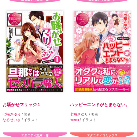
お騒がせマリッジ１
ハッピーエンドがとまらない。
七福さゆり
/ 著者
七福さゆり
/ 著者
なるせいさ
/ イラスト
meco
/ イラスト
エタニティ文庫・赤
エタニティコミックス