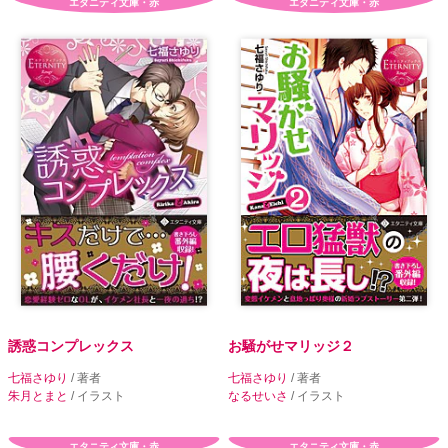
エタニティ文庫・赤
エタニティ文庫・赤
誘惑コンプレックス
お騒がせマリッジ２
七福さゆり
/ 著者
七福さゆり
/ 著者
朱月とまと
/ イラスト
なるせいさ
/ イラスト
エタニティ文庫・赤
エタニティ文庫・赤