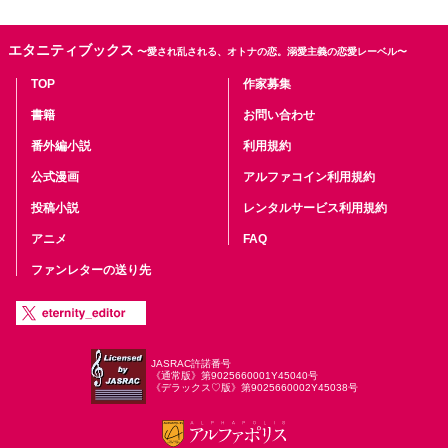
エタニティブックス
〜愛され乱される、オトナの恋。溺愛主義の恋愛レーベル〜
TOP
作家募集
書籍
お問い合わせ
番外編小説
利用規約
公式漫画
アルファコイン利用規約
投稿小説
レンタルサービス利用規約
アニメ
FAQ
ファンレターの送り先
JASRAC許諾番号
《通常版》第9025660001Y45040号
《デラックス♡版》第9025660002Y45038号