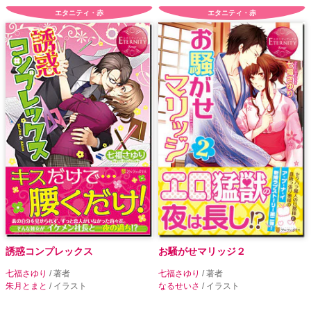
エタニティ・赤
エタニティ・赤
誘惑コンプレックス
お騒がせマリッジ２
七福さゆり
/ 著者
七福さゆり
/ 著者
朱月とまと
/ イラスト
なるせいさ
/ イラスト