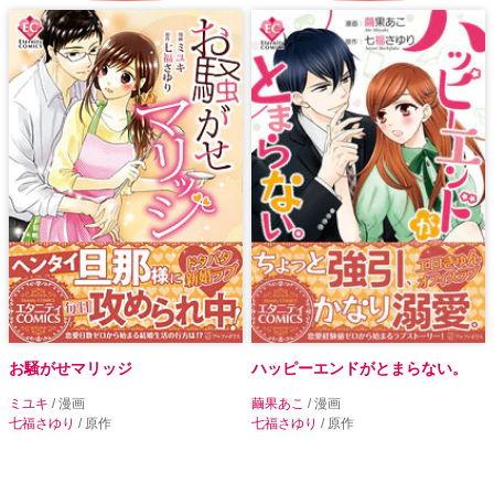
お騒がせマリッジ
ハッピーエンドがとまらない。
ミユキ
/ 漫画
繭果あこ
/ 漫画
七福さゆり
/ 原作
七福さゆり
/ 原作