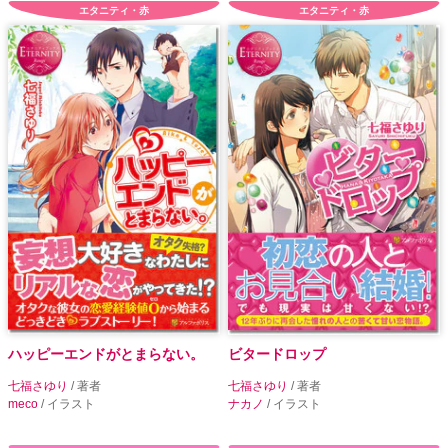
エタニティ・赤
エタニティ・赤
ハッピーエンドがとまらない。
ビタードロップ
七福さゆり
/ 著者
七福さゆり
/ 著者
meco
/ イラスト
ナカノ
/ イラスト