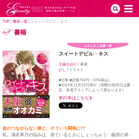
TOP
|
書籍一覧
|
スイートデビル・キス
書籍
エタニティ文庫・赤
スイートデビル・キス
七福さゆり
/ 著者
ひし
/ イラスト
■文庫
■定価704円（10%税込）
■2014年11月15日発行（実際の発売日は書
店、各電子ストアによって異なります）
単行本はこちら
血のつながらない弟と、そういう関係に!?
私、瀬名華乃の悩みは、寝ているときにしょっちゅう、義理の弟・