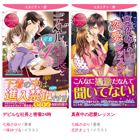
エタニティ・赤
エタニティ・赤
デビルな社長と密着24時
真夜中の恋愛レッスン
七福さゆり
/ 著者
七福さゆり
/ 著者
一味ゆづる
/ イラスト
北沢きょう
/ イラスト