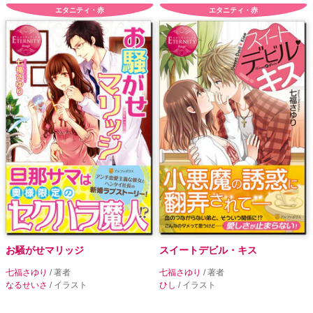
エタニティ・赤
エタニティ・赤
お騒がせマリッジ
スイートデビル・キス
七福さゆり
/ 著者
七福さゆり
/ 著者
なるせいさ
/ イラスト
ひし
/ イラスト