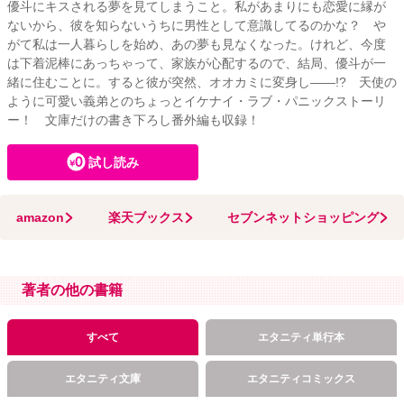
優斗にキスされる夢を見てしまうこと。私があまりにも恋愛に縁が
ないから、彼を知らないうちに男性として意識してるのかな？ や
がて私は一人暮らしを始め、あの夢も見なくなった。けれど、今度
は下着泥棒にあっちゃって、家族が心配するので、結局、優斗が一
緒に住むことに。すると彼が突然、オオカミに変身し――!? 天使の
ように可愛い義弟とのちょっとイケナイ・ラブ・パニックストーリ
ー！ 文庫だけの書き下ろし番外編も収録！
試し読み
amazon
楽天ブックス
セブンネットショッピング
著者の他の書籍
すべて
エタニティ単行本
エタニティ文庫
エタニティコミックス