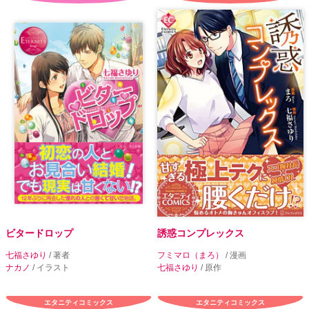
ビタードロップ
誘惑コンプレックス
七福さゆり
/ 著者
フミマロ（まろ）
/ 漫画
ナカノ
/ イラスト
七福さゆり
/ 原作
エタニティコミックス
エタニティコミックス