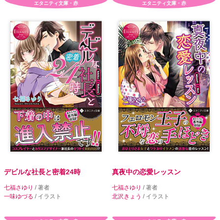
エタニティ文庫・赤
エタニティ文庫・赤
デビルな社長と密着24時
真夜中の恋愛レッスン
七福さゆり
/ 著者
七福さゆり
/ 著者
一味ゆづる
/ イラスト
北沢きょう
/ イラスト