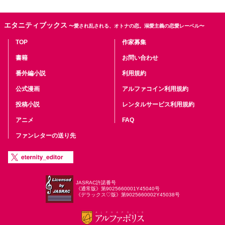
エタニティブックス
〜愛され乱される、オトナの恋。溺愛主義の恋愛レーベル〜
TOP
作家募集
書籍
お問い合わせ
番外編小説
利用規約
公式漫画
アルファコイン利用規約
投稿小説
レンタルサービス利用規約
アニメ
FAQ
ファンレターの送り先
JASRAC許諾番号
《通常版》第9025660001Y45040号
《デラックス♡版》第9025660002Y45038号