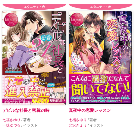
エタニティ・赤
エタニティ・赤
デビルな社長と密着24時
真夜中の恋愛レッスン
七福さゆり
/ 著者
七福さゆり
/ 著者
一味ゆづる
/ イラスト
北沢きょう
/ イラスト