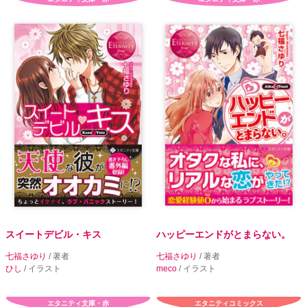
スイートデビル・キス
ハッピーエンドがとまらない。
七福さゆり
/ 著者
七福さゆり
/ 著者
ひし
/ イラスト
meco
/ イラスト
エタニティ文庫・赤
エタニティコミックス