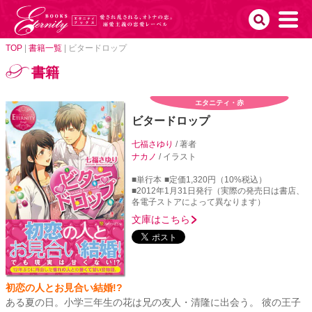
TOP
|
書籍一覧
|
ビタードロップ
書籍
エタニティ・赤
ビタードロップ
七福さゆり
/ 著者
ナカノ
/ イラスト
■単行本
■定価1,320円（10%税込）
■2012年1月31日発行（実際の発売日は書店、
各電子ストアによって異なります）
文庫はこちら
初恋の人とお見合い結婚!?
ある夏の日。小学三年生の花は兄の友人・清隆に出会う。 彼の王子