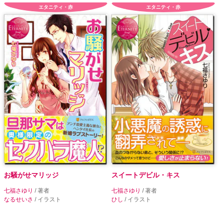
エタニティ・赤
エタニティ・赤
お騒がせマリッジ
スイートデビル・キス
七福さゆり
/ 著者
七福さゆり
/ 著者
なるせいさ
/ イラスト
ひし
/ イラスト