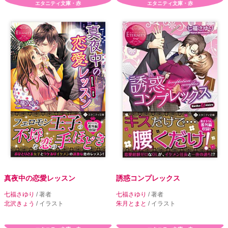
エタニティ文庫・赤
エタニティ文庫・赤
真夜中の恋愛レッスン
誘惑コンプレックス
七福さゆり
/ 著者
七福さゆり
/ 著者
北沢きょう
/ イラスト
朱月とまと
/ イラスト