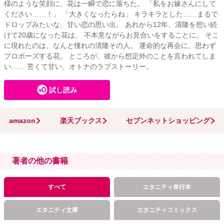
様のような笑顔に、花は一瞬で恋に落ちた。 「私をお嫁さんにして
ください……！」 「大きくなったらね」 キラキラとした……まるで
ドロップみたいな、甘い恋の思い出。 あれから12年、清隆を想い続
けて20歳になった花は、 不本意ながらお見合いをすることに。 そこ
に現れたのは、なんと憧れの清隆その人。 運命的な再会に、思わず
プロポーズする花。 ところが、彼から想定外のことを言われてしま
い…… 苦くて甘い、オトナのラブストーリー。
試し読み
amazon
楽天ブックス
セブンネットショッピング
著者の他の書籍
すべて
エタニティ単行本
エタニティ文庫
エタニティコミックス