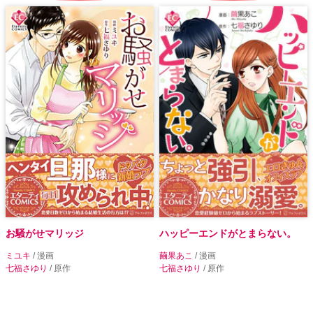
お騒がせマリッジ
ハッピーエンドがとまらない。
ミユキ
/ 漫画
繭果あこ
/ 漫画
七福さゆり
/ 原作
七福さゆり
/ 原作