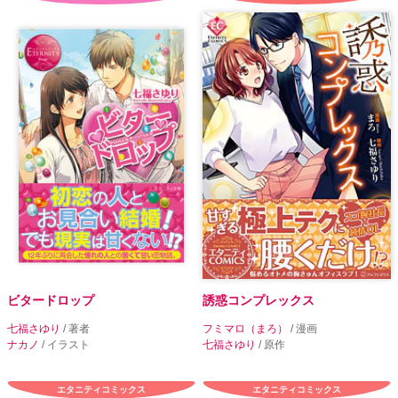
ビタードロップ
誘惑コンプレックス
七福さゆり
/ 著者
フミマロ（まろ）
/ 漫画
ナカノ
/ イラスト
七福さゆり
/ 原作
エタニティコミックス
エタニティコミックス