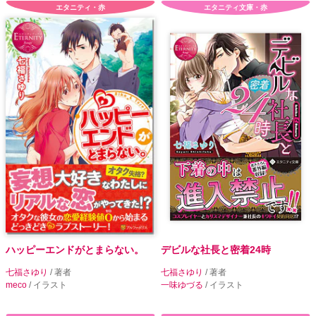
エタニティ・赤
エタニティ文庫・赤
ハッピーエンドがとまらない。
デビルな社長と密着24時
七福さゆり
/ 著者
七福さゆり
/ 著者
meco
/ イラスト
一味ゆづる
/ イラスト