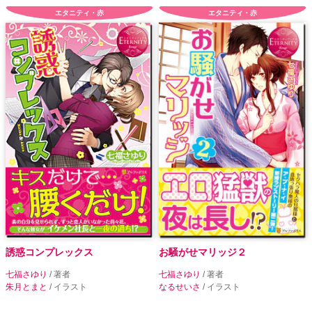
エタニティ・赤
エタニティ・赤
誘惑コンプレックス
お騒がせマリッジ２
七福さゆり
/ 著者
七福さゆり
/ 著者
朱月とまと
/ イラスト
なるせいさ
/ イラスト