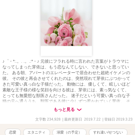
♪゜・*:.。. .。.:*・♪ 元彼にフラれる時に言われた言葉がトラウマに
なってしまった芽依は、もう恋なんてしない、できないと思ってい
た。 ある朝、アパートのエレベーターで居合わせた超絶イケメンの
彼。 その彼と再会させてくれたのは、突然現れて芽依にぶつかって
きた可愛い真っ白な子猫だった。 動物には、優しくて、眩しいほど
素敵な王子様の様な笑顔を向ける彼は、芽依には、素っ気なくて、
とっても無愛想な獣医さんだった。 迷子だという可愛い真っ白な子
猫の元へ通ううち、獣医である彼に少しずつ惹かれていく芽依。 そ
んな芽依に、思いもしなかった展開が待っているのだった。 例え、
もっと見る
身体だけの関係だったとしても… あなたの傍に居たい……。 ＊ス
レ違いから始まってしまった恋＊ ＊焦れ焦れ大人の純愛story＊ 甘く
文字数 234,928
| 最終更新日 2019.7.22
| 登録日 2019.3.23
切なくもどかしい不器用な恋を見守って頂けると幸いです♪ ※大人表
現満載になっていますので、苦手な方はくれぐれもご注意下さい。
恋愛
エタニティ
溺愛（の予定）
すれ違い/せつない