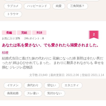
【無断転載禁止】 ♪゜・*:.。. .。.:*・♪ 社会人１年生の高岡芽依<ﾀｶｵｶ
ﾒｲ> 20歳 ツンデレ？イケメン獣医師の五十嵐海翔<ｲｶﾞﾗｼ ｶｲﾄ> 27
ラブコメ
ハッピーエンド
純愛
三角関係？
歳 ♪゜・*:.。. .。.:*・♪ こちらは、数年前にエブリスタさんで連載し
ていたものです。 ⚠「Reproduction is prohibited.(転載禁止)」 ※サ
トラウマ
イトで投稿をはじめた頃の作品です。読みにくいと思いますがご容
赦いただけると幸いです🍀
長編
完結
R18
2
お気に入り:
175
24h.ポイント：
0
あなたは私を愛さない、でも愛されたら溺愛されました。
桔梗
結婚式当日に逃げた妹の代わりに 花嫁になった姉 新郎は冷たい男だ
ったが 姉は心ひかれてしまった。 まわりに翻弄されながらも 幸せを
掴む ジレジレ恋物語
文字数 23,840
| 最終更新日 2021.2.06
| 登録日 2021.1.14
イケメン
身代わり
切ない
エタニティ
偽装結婚
スレ違い
気付かない