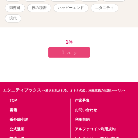
ることになってしまう。 七渚と同時期に中途で入社し、同じ部で同
じような立ち位置で働いている 河上透弥─かわかみ とうや(29)は、
御曹司
彼の秘密
ハッピーエンド
エタニティ
七渚とは対照的な人たらしの自信家で、その場にいるだけで人が集
まってくるような人気者。顔には〝女性大好き〟と書いてあるモテ
現代
男で、軽い。３年以上一緒に働いているが、仕事上の関わりしかな
い。誰に対しても物腰柔らかで平等なため、七渚に対してもフレン
ドリーで優しいが、自分とは別世界に生きている、たまたま職場が
一緒になっただけの人、と距離を置いている。 お洒落でセンスが良
1
件
く、ファッションも個性的だがとてもよく似合っている。センター
1
分け天然パーマでくるくるのヘアスタイルも、あれは相当自分に自
ページ
信がないとできない髪型だな……と、やや小馬鹿にしながら、七渚
は心の中で透弥のことを〝ワカメ頭のナルシスト〟と呼んでいる。
表紙画像は リタ様 https://www.pixiv.net/users/20868979 よりお
借りしています。
エタニティブックス
〜愛され乱される、オトナの恋。溺愛主義の恋愛レーベル〜
TOP
作家募集
書籍
お問い合わせ
番外編小説
利用規約
公式漫画
アルファコイン利用規約