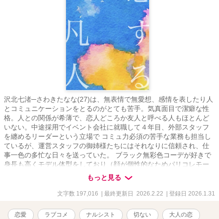
沢北七渚─さわきたなな(27)は、無表情で無愛想、感情を表したり人
とコミュニケーションをとるのがとても苦手。気真面目で潔癖な性
格。人との関係が希薄で、恋人どころか友人と呼べる人もほとんど
いない。中途採用でイベント会社に就職して４年目、外部スタッフ
を纏めるリーダーという立場で コミュ力必須の苦手な業務も担当し
ているが、運営スタッフの御姉様たちにはそれなりに信頼され、仕
事一色の多忙な日々を送っていた。 ブラック無彩色コーデが好きで
身長も高くモデル体型をしており（顔が個性的なためパリコレモー
ド系と自虐)裏では〝魔女子〟と呼ばれているが本人もそれを知って
もっと見る
いる。 男性受けの良い可愛げのあるタイプではないと自覚してお
り、けれどいつかは結婚して家庭を持ちたいという願望はあり、
文字数 197,016
| 最終更新日 2026.2.22
| 登録日 2026.1.31
時々婚活パーティーに参加するなど出会いに対して積極的な一面も
ある。訳ありの新人教育で、とある大企業の社長のご子息を担当す
恋愛
ラブコメ
ナルシスト
切ない
大人の恋