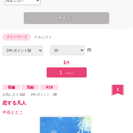
フリーワード
ナルシスト
件
1
件
1
ページ
長編
完結
R18
1
お気に入り:
122
24h.ポイント：
28
恋する凡人
中谷ととこ