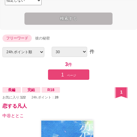
フリーワード
彼の秘密
件
3
件
1
ページ
長編
完結
R18
1
お気に入り:
122
24h.ポイント：
28
恋する凡人
中谷ととこ