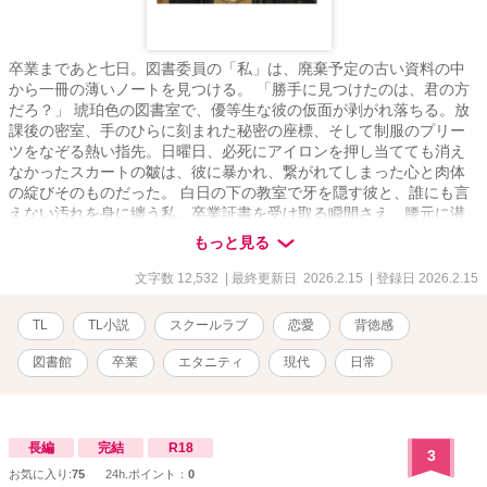
卒業まであと七日。図書委員の「私」は、廃棄予定の古い資料の中
から一冊の薄いノートを見つける。 「勝手に見つけたのは、君の方
だろ？」 琥珀色の図書室で、優等生な彼の仮面が剥がれ落ちる。放
課後の密室、手のひらに刻まれた秘密の座標、そして制服のプリー
ツをなぞる熱い指先。日曜日、必死にアイロンを押し当てても消え
なかったスカートの皺は、彼に暴かれ、繋がれてしまった心と肉体
の綻びそのものだった。 白日の下の教室で牙を隠す彼と、誰にも言
えない汚れを身に纏う私。卒業証書を受け取る瞬間さえ、腰元に潜
む「昨日の熱」が私を突き動かす。 清潔な制服の下で深まってい
もっと見る
く、二人にしか分からない背徳の刻印。カウントダウンの果てに待
つのは、残酷な別れか、それとも一生解けない甘い呪縛か――。
文字数 12,532
| 最終更新日 2026.2.15
| 登録日 2026.2.15
TL
TL小説
スクールラブ
恋愛
背徳感
図書館
卒業
エタニティ
現代
日常
長編
完結
R18
3
お気に入り:
75
24h.ポイント：
0