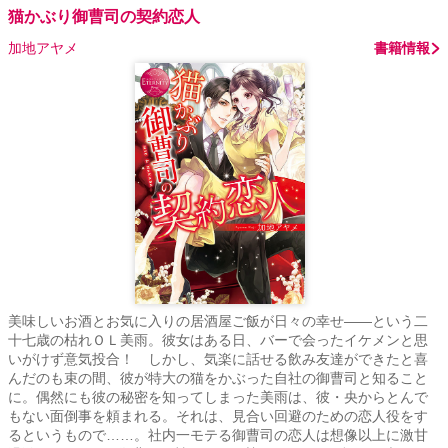
猫かぶり御曹司の契約恋人
加地アヤメ
書籍情報
美味しいお酒とお気に入りの居酒屋ご飯が日々の幸せ――という二
十七歳の枯れＯＬ美雨。彼女はある日、バーで会ったイケメンと思
いがけず意気投合！ しかし、気楽に話せる飲み友達ができたと喜
んだのも束の間、彼が特大の猫をかぶった自社の御曹司と知ること
に。偶然にも彼の秘密を知ってしまった美雨は、彼・央からとんで
もない面倒事を頼まれる。それは、見合い回避のための恋人役をす
るというもので……。社内一モテる御曹司の恋人は想像以上に激甘