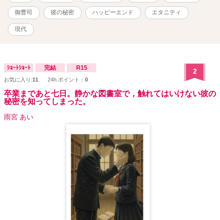
ることになってしまう。 七渚と同時期に中途で入社し、同じ部で同
じような立ち位置で働いている 河上透弥─かわかみ とうや(29)は、
御曹司
彼の秘密
ハッピーエンド
エタニティ
七渚とは対照的な人たらしの自信家で、その場にいるだけで人が集
まってくるような人気者。顔には〝女性大好き〟と書いてあるモテ
現代
男で、軽い。３年以上一緒に働いているが、仕事上の関わりしかな
い。誰に対しても物腰柔らかで平等なため、七渚に対してもフレン
ドリーで優しいが、自分とは別世界に生きている、たまたま職場が
一緒になっただけの人、と距離を置いている。 お洒落でセンスが良
ｼｮｰﾄｼｮｰﾄ
完結
R15
2
く、ファッションも個性的だがとてもよく似合っている。センター
お気に入り:
11
24h.ポイント：
0
分け天然パーマでくるくるのヘアスタイルも、あれは相当自分に自
卒業まであと七日。静かな図書室で，触れてはいけない彼の
信がないとできない髪型だな……と、やや小馬鹿にしながら、七渚
秘密を知ってしまった。
は心の中で透弥のことを〝ワカメ頭のナルシスト〟と呼んでいる。
表紙画像は リタ様 https://www.pixiv.net/users/20868979 よりお
雨宮 あい
借りしています。