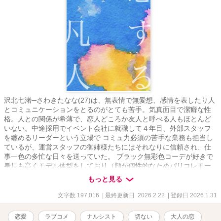
沢北七渚─さわきたなな(27)は、無表情で無愛想、感情を表したり人
とコミュニケーションをとるのがとても苦手。気真面目で潔癖な性
格。人との関係が希薄で、恋人どころか友人と呼べる人もほとんど
いない。中途採用でイベント会社に就職して４年目、外部スタッフ
を纏めるリーダーという立場で コミュ力必須の苦手な業務も担当し
ているが、運営スタッフの御姉様たちにはそれなりに信頼され、仕
事一色の多忙な日々を送っていた。 ブラック無彩色コーデが好きで
身長も高くモデル体型をしており（顔が個性的なためパリコレモー
ド系と自虐)裏では〝魔女子〟と呼ばれているが本人もそれを知って
もっと見る
いる。 男性受けの良い可愛げのあるタイプではないと自覚してお
り、けれどいつかは結婚して家庭を持ちたいという願望はあり、
文字数 197,016
| 最終更新日 2026.2.22
| 登録日 2026.1.31
時々婚活パーティーに参加するなど出会いに対して積極的な一面も
ある。訳ありの新人教育で、とある大企業の社長のご子息を担当す
恋愛
ラブコメ
ナルシスト
切ない
大人の恋