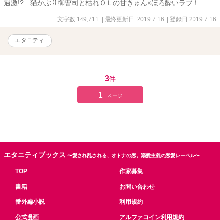
過激!? 猫かぶり御曹司と枯れＯＬの甘きゅん×ほろ酔いラブ！
文字数 149,711
| 最終更新日 2019.7.16
| 登録日 2019.7.16
エタニティ
3
件
1
ページ
エタニティブックス
〜愛され乱される、オトナの恋。溺愛主義の恋愛レーベル〜
TOP
作家募集
書籍
お問い合わせ
番外編小説
利用規約
公式漫画
アルファコイン利用規約