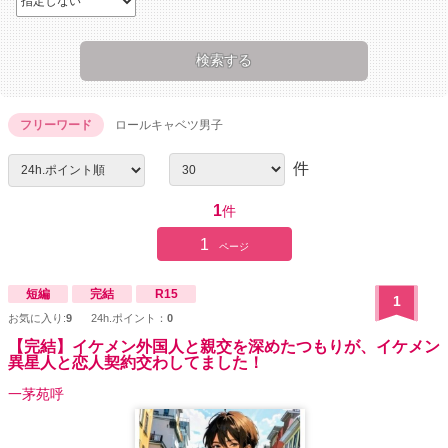
フリーワード
ロールキャベツ男子
件
1
件
1
ページ
短編
完結
R15
1
お気に入り:
9
24h.ポイント：
0
【完結】イケメン外国人と親交を深めたつもりが、イケメン
異星人と恋人契約交わしてました！
一茅苑呼