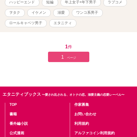
ハッピーエンド
短編
年上女子×年下男子
ラブコメ
ヲタク
イケメン
溺愛
ワンコ系男子
ロールキャベツ男子
エタニティ
1
件
1
ページ
エタニティブックス
〜愛され乱される、オトナの恋。溺愛主義の恋愛レーベル〜
TOP
作家募集
書籍
お問い合わせ
番外編小説
利用規約
公式漫画
アルファコイン利用規約