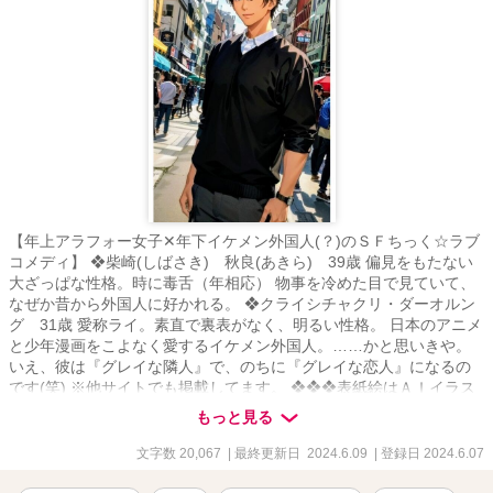
【年上アラフォー女子✕年下イケメン外国人(？)のＳＦちっく☆ラブ
コメディ】 ❖柴崎(しばさき) 秋良(あきら) 39歳 偏見をもたない
大ざっぱな性格。時に毒舌（年相応） 物事を冷めた目で見ていて、
なぜか昔から外国人に好かれる。 ❖クライシチャクリ・ダーオルン
グ 31歳 愛称ライ。素直で裏表がなく、明るい性格。 日本のアニメ
と少年漫画をこよなく愛するイケメン外国人。……かと思いきや。
いえ、彼は『グレイな隣人』で、のちに『グレイな恋人』になるの
です(笑) ※他サイトでも掲載してます。 ❖❖❖表紙絵はＡＩイラス
トです❖❖❖
もっと見る
文字数 20,067
| 最終更新日 2024.6.09
| 登録日 2024.6.07