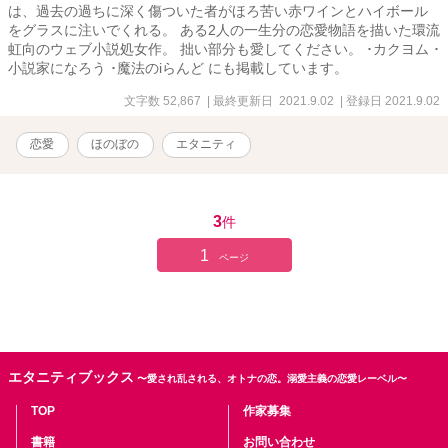
は、過去の過ちに深く傷ついた者がほろ苦い赤ワインとハイボール
をグラスに注いでくれる。 ある2人の一生分の恋愛物語を描いた環流
虹向のウェブ小説処女作。 拙い部分も愛してください。 ･カクヨム ･
小説家になろう ･魔法のiらんど にも掲載しています。
文字数 52,867
| 最終更新日 2021.9.02
| 登録日 2021.9.02
恋愛
ほのぼの
エタニティ
3
件
1
ページ
エタニティブックス
〜愛され乱される、オトナの恋。溺愛主義の恋愛レーベル〜
TOP
作家募集
書籍
お問い合わせ