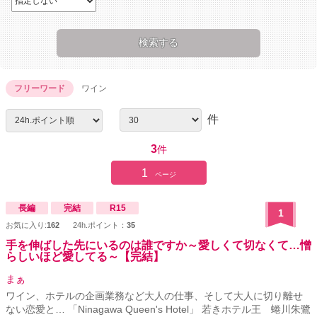
フリーワード
ワイン
件
3
件
1
ページ
長編
完結
R15
1
お気に入り:
162
24h.ポイント：
35
手を伸ばした先にいるのは誰ですか～愛しくて切なくて…憎
らしいほど愛してる～【完結】
まぁ
ワイン、ホテルの企画業務など大人の仕事、そして大人に切り離せ
ない恋愛と… 「Ninagawa Queen's Hotel」 若きホテル王 蜷川朱鷺