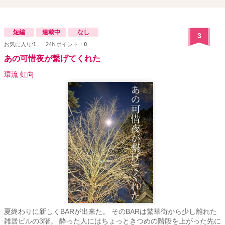
短編
連載中
なし
3
お気に入り:
1
24h.ポイント：
0
あの可惜夜が繋げてくれた
環流 虹向
夏終わりに新しくBARが出来た。 そのBARは繁華街から少し離れた
雑居ビルの3階。 酔った人にはちょっときつめの階段を上がった先に