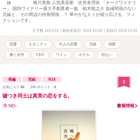
妹 蜷川美鳥 人気美容家 佐井友理奈 「オークワイナリ
ー」 国内ワイナリー最大手創業者一族 柏木龍之介 血縁関係のない
兄妹と、その周辺の何角関係…？ 華やかな人々が繰り広げる、フィ
クションです。
文字数 165,524
| 最終更新日 2024.10.09
| 登録日 2024.10.02
恋愛
エタニティ
大人の恋愛
兄妹
溺愛
働く女性
CEO
ワイン
ホテル
切ない
長編
完結
R18
2
お気に入り:
82
24h.ポイント：
0
嘘つき同士は真実の恋をする。
濘-NEI-
書籍情報