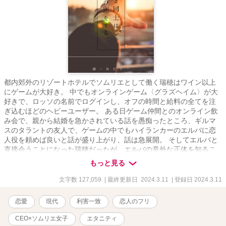
都内郊外のリゾートホテルでソムリエとして働く瑞穂はワイン以上
にゲームが大好き。 中でもオンラインゲーム〈グラズヘイム〉が大
好きで、ロッソの名前でログインし、オフの時間と給料の全てを注
ぎ込むほどのヘビーユーザー。 ある日ゲーム仲間とのオンライン飲
み会で、親から結婚を急かされている話を愚痴ったところ、ギルマ
スのタラントの友人で、ゲームの中でもハイランカーのエルバに恋
人役を頼めば良いと話が盛り上がり、話は急展開。 そしてエルバと
直接会うことになった瑞穂だったが、エルバの意外な正体を知るこ
とに⁉︎ Rシーンは※ ヒーロー視点は◇をつけてあります。 ★この作
もっと見る
品はエブリスタさんでも公開しています
文字数 127,059
| 最終更新日 2024.3.11
| 登録日 2024.3.11
恋愛
現代
利害一致
恋人のフリ
CEO×ソムリエ女子
エタニティ