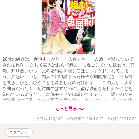
28歳の綾香は、近頃すっかり「一人旅」や「一人酒」が板について
きた枯れOL。久しく恋人はおらず気ままに過ごしていた彼女は、突
然、知り合いから「兄の婚約者を演じてほしい」と頼まれてしま
う。戸惑いつつも、知人の切羽詰まった様子や期間限定という条件
を聞き、ひと肌脱ぐことを決意したのだけれど――この兄が、大変
な曲者だった！ 初対面のはずなのに、彼は以前から自分のことを
知っているようだし、本気モードで口説いてくるし……訳がわから
ず綾香は大混乱。さらに耳元に唇を寄せ、甘いバリトンボイスで囁
かれると声フェチの綾香は堪らなくて!? 手際よく外堀をどんどん埋
もっと見る
めていく、彼の勢いが止まらない！
文字数 170,132
| 最終更新日 2024.2.29
| 登録日 2024.2.29
エタニティ