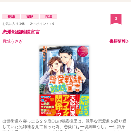
長編
完結
R18
3
お気に入り:
148
24h.ポイント：
0
恋愛戦線離脱宣言
月城うさぎ
書籍情報
出世街道を突っ走る２９歳OLの朝霧樹里は、派手な恋愛劇を繰り返
していた兄姉達を見て育った為、恋愛には一切興味なし。一生独身