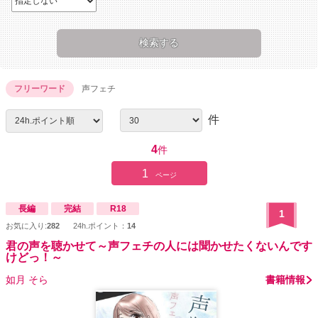
フリーワード
声フェチ
件
4
件
1
ページ
長編
完結
R18
1
お気に入り:
282
24h.ポイント：
14
君の声を聴かせて～声フェチの人には聞かせたくないんです
けどっ！～
如月 そら
書籍情報