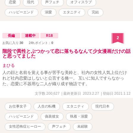
恋愛
現代
声フェチ
オフィスラブ
ハッピーエンド
溺愛
エタニティ
完結
長編
連載中
R18
2
お気に入り:
30
24h.ポイント：
0
階段で異性とぶつかって恋に落ちるなんて少女漫画だけの話
と思ってました
まひる
人の顔と名前を覚える事が苦手な美鈴と、社内の女性人気上位だけ
れど社内恋愛はしないと公言する脩一。 互いに知人ですらなかっ
た、恋愛に不器用な二人が織り成す物語です。
文字数 200,627
| 最終更新日 2023.2.27
| 登録日 2021.1.12
お仕事女子
人生の転機
エタニティ
現代日本
ハッピーエンド
偽装彼女
執着・溺愛
女性恐怖症ヒーロー
声フェチ
未経験