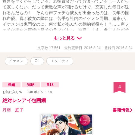
宣言を早くからしている。老後資金だって貯まっているし一人だっ
て寂しくない。だって素敵な声が聞けるだけで、充実した毎日が送
れるんだもの！ そんな声フェチな彼女が出会ったのは、長年の憧
れ声優。喜ぶ彼女の隣には、苦手な社内のイケメン同期、鬼束が。
イケメンは鬼門なのに、何で私があんたの婚約者役を！？……声フ
ェチな彼女と声優の息子のラブバトル、開戦します。◆主人公が予
告なしに暴走します。ご注意ください。◆宣戦布告編、恋愛戦線
もっと見る
編、離脱宣言編が完結しました。不定期で番外編を更新予定です。
◆書籍化のため、誠に勝手ながら8月23日の14時に、本編と番外編の
文字数 17,561
| 最終更新日 2016.8.24
| 登録日 2016.8.24
一部を引き下げさせて頂きました。
イケメン
OL
エタニティ
長編
完結
R18
4
お気に入り:
6
24h.ポイント：
0
絶対レンアイ包囲網
丹羽 庭子
書籍情報