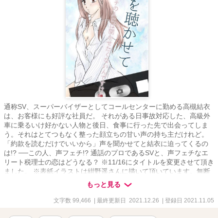
通称SV、スーパーバイザーとしてコールセンターに勤める高槻結衣
は、お客様にも好評な社員だ。 それがある日事故対応した、高級外
車に乗るいけ好かない人物と後日、食事に行った先で出会ってしま
う。それはとてつもなく整った顔立ちの甘い声の持ち主だけれど。
「約款を読むだけでいいから」声を聞かせてと結衣に迫ってくるの
は!? ──この人、声フェチ!? 通話のプロであるSVと、声フェチなエ
リート税理士の恋はどうなる？ ※11/16にタイトルを変更させて頂き
ました。 ※表紙イラストは紺野遥さんに描いて頂いています。無断
転載複写は禁止ですー。
もっと見る
文字数 99,466
| 最終更新日 2021.12.26
| 登録日 2021.11.05