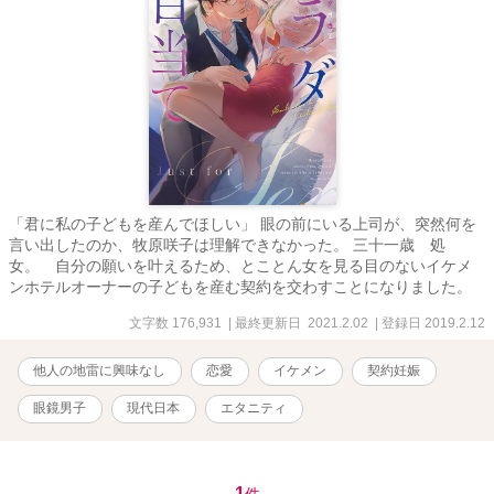
「君に私の子どもを産んでほしい」 眼の前にいる上司が、突然何を
言い出したのか、牧原咲子は理解できなかった。 三十一歳 処
女。 自分の願いを叶えるため、とことん女を見る目のないイケメ
ンホテルオーナーの子どもを産む契約を交わすことになりました。
文字数 176,931
| 最終更新日 2021.2.02
| 登録日 2019.2.12
他人の地雷に興味なし
恋愛
イケメン
契約妊娠
眼鏡男子
現代日本
エタニティ
1