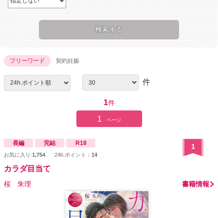
フリーワード
契約妊娠
件
1
件
1
ページ
長編
完結
R18
1
お気に入り:
1,754
24h.ポイント：
14
カラダ目当て
桜 朱理
書籍情報