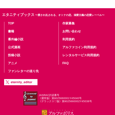
エタニティブックス
〜愛され乱される、オトナの恋。溺愛主義の恋愛レーベル〜
TOP
作家募集
書籍
お問い合わせ
番外編小説
利用規約
公式漫画
アルファコイン利用規約
投稿小説
レンタルサービス利用規約
アニメ
FAQ
ファンレターの送り先
JASRAC許諾番号
《通常版》第9025660001Y45040号
《デラックス♡版》第9025660002Y45038号