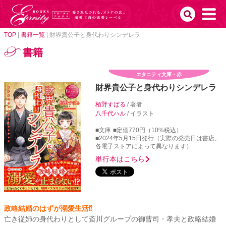
TOP
|
書籍一覧
|
財界貴公子と身代わりシンデレラ
書籍
エタニティ文庫・赤
財界貴公子と身代わりシンデレラ
栢野すばる
/ 著者
八千代ハル
/ イラスト
■文庫
■定価770円（10%税込）
■2024年5月15日発行（実際の発売日は書店、
各電子ストアによって異なります）
単行本はこちら
政略結婚のはずが溺愛生活⁉
亡き従姉の身代わりとして斎川グループの御曹司・孝夫と政略結婚