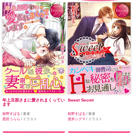
年上旦那さまに愛されまくってい
Sweet Secret
ます
栢野すばる
/ 著者
栢野すばる
/ 著者
黒田うらら
/ イラスト
虎井シグマ
/ イラスト