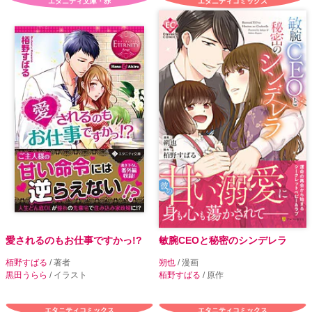
エタニティ文庫・赤
エタニティコミックス
愛されるのもお仕事ですかっ!?
敏腕CEOと秘密のシンデレラ
栢野すばる
/ 著者
朔也
/ 漫画
黒田うらら
/ イラスト
栢野すばる
/ 原作
エタニティコミックス
エタニティコミックス