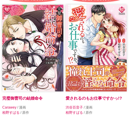
完璧御曹司の結婚命令
愛されるのもお仕事ですかっ!?
Carawey
/ 漫画
渋谷百音子
/ 漫画
栢野すばる
/ 原作
栢野すばる
/ 原作