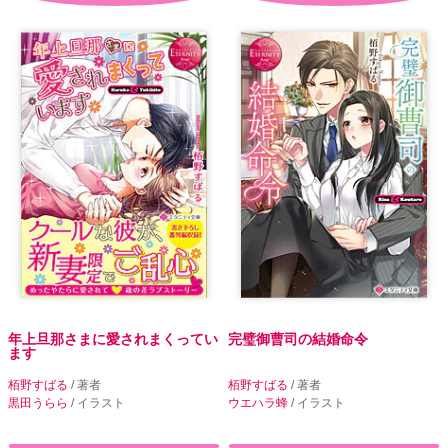
年上旦那さまに愛されまくってい
完璧御曹司の結婚命令
ます
栢野すばる
/ 著者
栢野すばる
/ 著者
黒田うらら
/ イラスト
ウエハラ蜂
/ イラスト