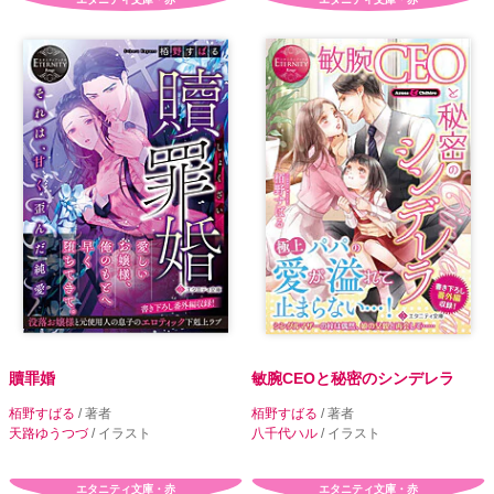
贖罪婚
敏腕CEOと秘密のシンデレラ
栢野すばる
/ 著者
栢野すばる
/ 著者
天路ゆうつづ
/ イラスト
八千代ハル
/ イラスト
エタニティ文庫・赤
エタニティ文庫・赤