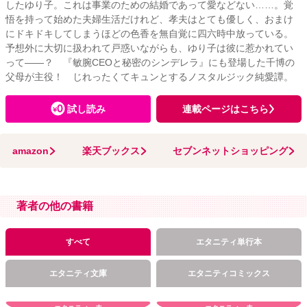
したゆり子。これは事業のための結婚であって愛などない……。覚
悟を持って始めた夫婦生活だけれど、孝夫はとても優しく、おまけ
にドキドキしてしまうほどの色香を無自覚に四六時中放っている。
予想外に大切に扱われて戸惑いながらも、ゆり子は彼に惹かれてい
って――？ 『敏腕CEOと秘密のシンデレラ』にも登場した千博の
父母が主役！ じれったくてキュンとするノスタルジック純愛譚。
試し読み
連載ページはこちら
amazon
楽天ブックス
セブンネットショッピング
著者の他の書籍
すべて
エタニティ単行本
エタニティ文庫
エタニティコミックス