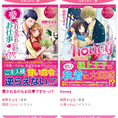
エタニティ・赤
エタニティ・赤
愛されるのもお仕事ですかっ!?
honey
栢野すばる
/ 著者
栢野すばる
/ 著者
黒田うらら
/ イラスト
八美☆わん
/ イラスト
エタニティ文庫・赤
エタニティ文庫・赤