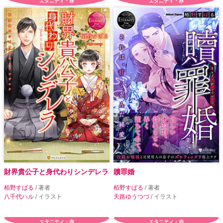
エタニティ・赤
エタニティ・赤
財界貴公子と身代わりシンデレラ
贖罪婚
栢野すばる
/ 著者
栢野すばる
/ 著者
八千代ハル
/ イラスト
天路ゆうつづ
/ イラスト
エタニティ・赤
エタニティ・赤