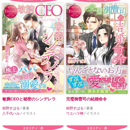
敏腕CEOと秘密のシンデレラ
完璧御曹司の結婚命令
栢野すばる
/ 著者
栢野すばる
/ 著者
八千代ハル
/ イラスト
ウエハラ蜂
/ イラスト
エタニティ・赤
エタニティ・赤