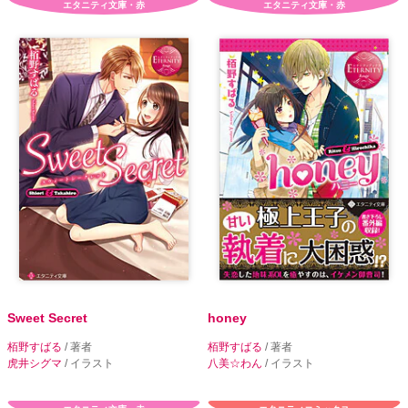
エタニティ文庫・赤
エタニティ文庫・赤
Sweet Secret
honey
栢野すばる
/ 著者
栢野すばる
/ 著者
虎井シグマ
/ イラスト
八美☆わん
/ イラスト