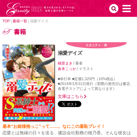
TOP
|
書籍一覧
|
溺愛デイズ
書籍
エタニティ・赤
溺愛デイズ
槇原まき
/ 著者
倉本こっか
/ イラスト
■単行本
■定価1,320円（10%税込）
■2014年3月31日発行（実際の発売日は書店、
各電子ストアによって異なります）
文庫はこちら
基本“お姫様抱っこ”って……。なにこの羞恥プレイ！
恋愛とは無縁の日々を送る、建設会社勤務の穂乃香。そんな彼女は