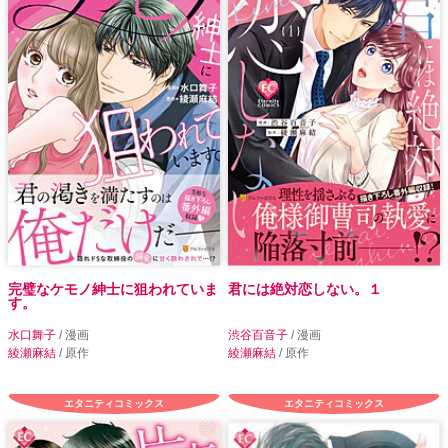
完璧なケモノ紳士に狙われていま
君には絶対恋しない。１
す。
水口舞子
/ 漫画
渋谷百音子
/ 漫画
綾瀬麻結
/ 原作
綾瀬麻結
/ 原作
エタニティコミックス
エタニティコミックス