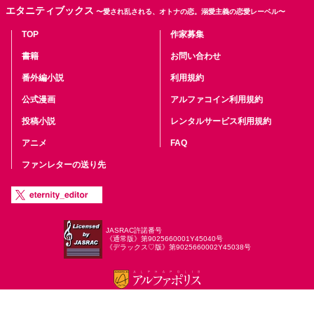
エタニティブックス
〜愛され乱される、オトナの恋。溺愛主義の恋愛レーベル〜
TOP
作家募集
書籍
お問い合わせ
番外編小説
利用規約
公式漫画
アルファコイン利用規約
投稿小説
レンタルサービス利用規約
アニメ
FAQ
ファンレターの送り先
JASRAC許諾番号
《通常版》第9025660001Y45040号
《デラックス♡版》第9025660002Y45038号
Copyright (C) 2000-2026 AlphaPolis Co.,Ltd. All Rights