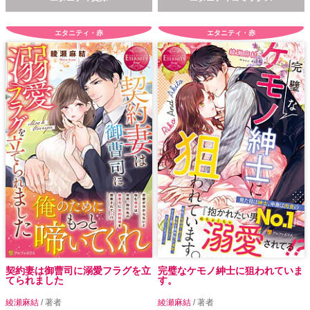
エタニティ・赤
エタニティ・赤
契約妻は御曹司に溺愛フラグを立
完璧なケモノ紳士に狙われていま
てられました
す。
綾瀬麻結
/ 著者
綾瀬麻結
/ 著者