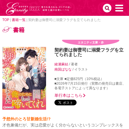
TOP
|
書籍一覧
|
契約妻は御曹司に溺愛フラグを立てられました
書籍
エタニティ文庫・赤
契約妻は御曹司に溺愛フラグを立
てられました
綾瀬麻結
/ 著者
南国ばなな
/ イラスト
■文庫
■定価825円（10%税込）
■2026年7月15日発行（実際の発売日は書店、
各電子ストアによって異なります）
単行本はこちら
予想外のとろ甘新婚生活!?
才色兼備だが、実は恋愛がよく分からないというコンプレックスを