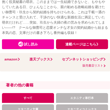
抱く役員秘書の萌衣。このままでは一生結婚できないと、もやもや
していたある日、ひょんなことから、親の勧める政略結婚を避けた
い御曹司・玖生から契約結婚を持ちかけられる。これは千載一遇の
チャンスと受け入れて、干渉のない快適な新婚生活に満足していた
萌衣だけれど……突如、玖生から夫婦の夜の営みを求められてしま
い――!? クールな御曹司と恋愛オンチな才女の契約結婚から始まる
本気の恋、文庫だけの書き下ろし番外編も収録！
試し読み
連載ページはこちら
amazon
楽天ブックス
セブンネットショッピング
販売書店リスト
著者の他の書籍
すべて
エタニティ単行本
エタニティ文庫
エタニティコミックス