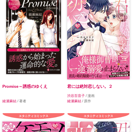
Promise～誘惑のゆくえ
君には絶対恋しない。２
渋谷百音子
/ 漫画
綾瀬麻結
/ 著者
綾瀬麻結
/ 原作
エタニティコミックス
エタニティコミックス