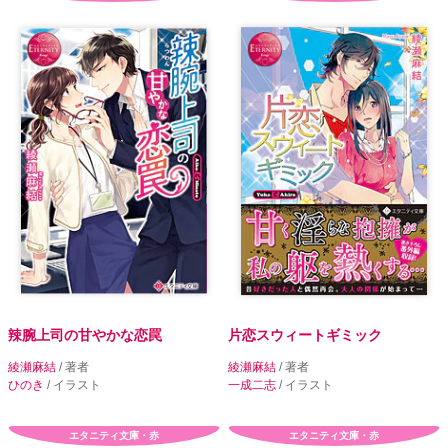
辣腕上司の甘やかな恋罠
片恋スウィートギミック
綾瀬麻結
/ 著者
綾瀬麻結
/ 著者
ひのき
/ イラスト
一成二志
/ イラスト
エタニティ文庫・赤
エタニティ文庫・赤