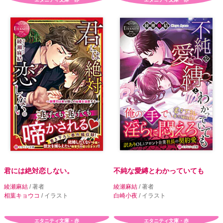
君には絶対恋しない。
不純な愛縛とわかっていても
綾瀬麻結
/ 著者
綾瀬麻結
/ 著者
相葉キョウコ
/ イラスト
白崎小夜
/ イラスト
エタニティ文庫・赤
エタニティ文庫・赤