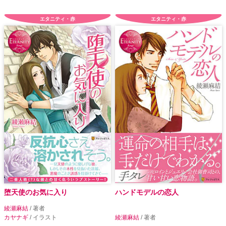
エタニティ・赤
エタニティ・赤
堕天使のお気に入り
ハンドモデルの恋人
綾瀬麻結
/ 著者
カヤナギ
/ イラスト
綾瀬麻結
/ 著者