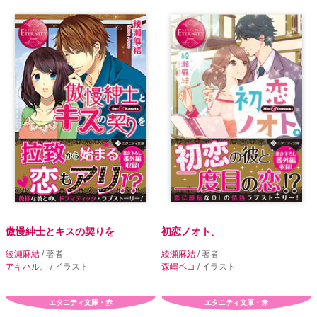
傲慢紳士とキスの契りを
初恋ノオト。
綾瀬麻結
/ 著者
綾瀬麻結
/ 著者
アキハル。
/ イラスト
森嶋ペコ
/ イラスト
エタニティ文庫・赤
エタニティ文庫・赤