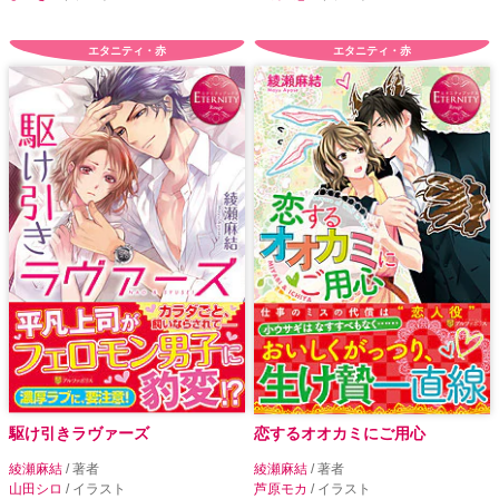
エタニティ・赤
エタニティ・赤
駆け引きラヴァーズ
恋するオオカミにご用心
綾瀬麻結
/ 著者
綾瀬麻結
/ 著者
山田シロ
/ イラスト
芦原モカ
/ イラスト