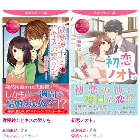
エタニティ・赤
エタニティ・赤
傲慢紳士とキスの契りを
初恋ノオト。
綾瀬麻結
/ 著者
綾瀬麻結
/ 著者
アキハル。
/ イラスト
森嶋ペコ
/ イラスト