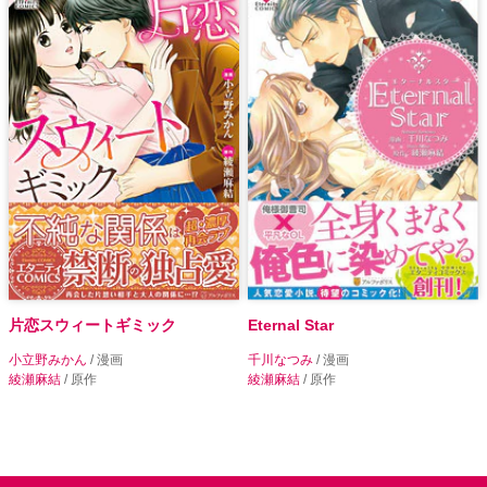
片恋スウィートギミック
Eternal Star
小立野みかん
/ 漫画
千川なつみ
/ 漫画
綾瀬麻結
/ 原作
綾瀬麻結
/ 原作