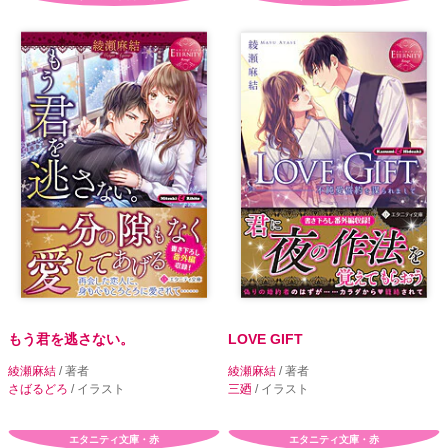
もう君を逃さない。
LOVE GIFT
綾瀬麻結
/ 著者
綾瀬麻結
/ 著者
さばるどろ
/ イラスト
三廼
/ イラスト
エタニティ文庫・赤
エタニティ文庫・赤