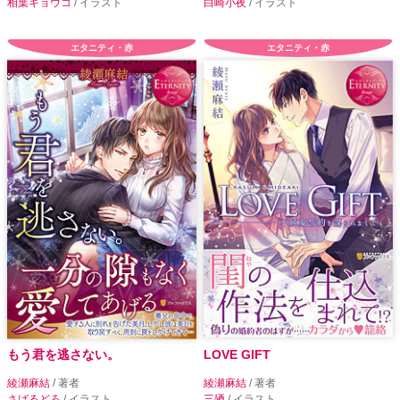
相葉キョウコ
/ イラスト
白崎小夜
/ イラスト
エタニティ・赤
エタニティ・赤
もう君を逃さない。
LOVE GIFT
綾瀬麻結
/ 著者
綾瀬麻結
/ 著者
さばるどろ
/ イラスト
三廼
/ イラスト