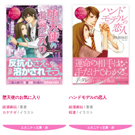
堕天使のお気に入り
ハンドモデルの恋人
綾瀬麻結
/ 著者
綾瀬麻結
/ 著者
カヤナギ
/ イラスト
桜遼
/ イラスト
エタニティ文庫・赤
エタニティ文庫・赤