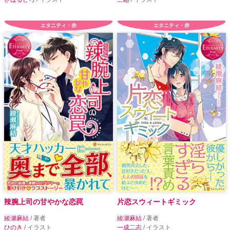
エタニティ・赤
エタニティ・赤
辣腕上司の甘やかな恋罠
片恋スウィートギミック
綾瀬麻結
/ 著者
綾瀬麻結
/ 著者
ひのき
/ イラスト
一成二志
/ イラスト