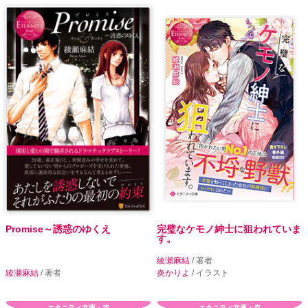
Promise～誘惑のゆくえ
完璧なケモノ紳士に狙われていま
す。
綾瀬麻結
/ 著者
綾瀬麻結
/ 著者
炎かりよ
/ イラスト
エタニティ文庫・赤
エタニティ文庫・赤