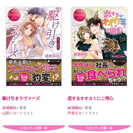
駆け引きラヴァーズ
恋するオオカミにご用心
綾瀬麻結
/ 著者
綾瀬麻結
/ 著者
山田シロ
/ イラスト
芦原モカ
/ イラスト
エタニティ文庫・赤
エタニティ文庫・赤