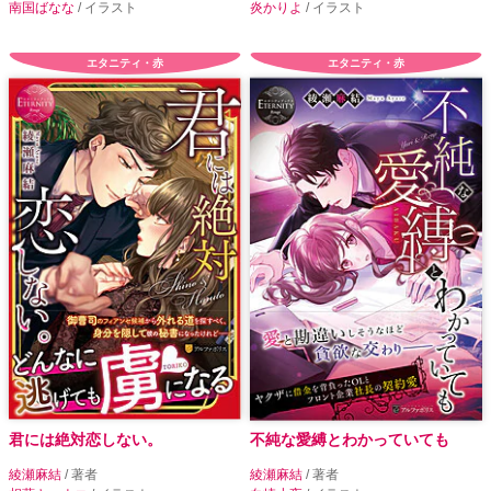
南国ばなな
/ イラスト
炎かりよ
/ イラスト
エタニティ・赤
エタニティ・赤
君には絶対恋しない。
不純な愛縛とわかっていても
綾瀬麻結
/ 著者
綾瀬麻結
/ 著者