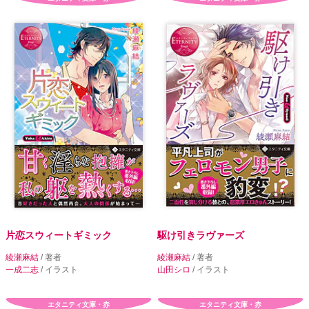
片恋スウィートギミック
駆け引きラヴァーズ
綾瀬麻結
/ 著者
綾瀬麻結
/ 著者
一成二志
/ イラスト
山田シロ
/ イラスト
エタニティ文庫・赤
エタニティ文庫・赤