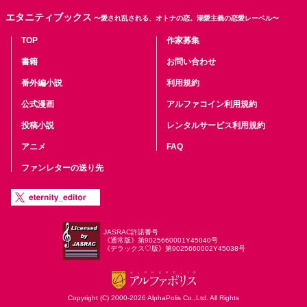
エタニティブックス
〜愛され乱される、オトナの恋。溺愛主義の恋愛レーベル〜
TOP
作家募集
書籍
お問い合わせ
番外編小説
利用規約
公式漫画
アルファコイン利用規約
投稿小説
レンタルサービス利用規約
アニメ
FAQ
ファンレターの送り先
JASRAC許諾番号
《通常版》第9025660001Y45040号
《デラックス♡版》第9025660002Y45038号
Copyright (C) 2000-2026 AlphaPolis Co.,Ltd. All Rights