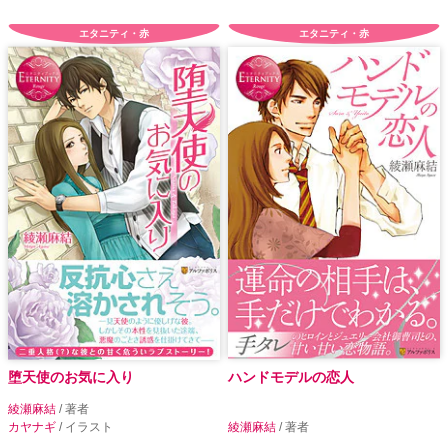
エタニティ・赤
エタニティ・赤
堕天使のお気に入り
ハンドモデルの恋人
綾瀬麻結
/ 著者
カヤナギ
/ イラスト
綾瀬麻結
/ 著者