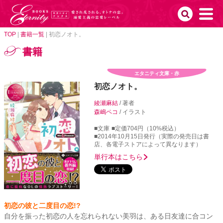
TOP
|
書籍一覧
|
初恋ノオト。
書籍
エタニティ文庫・赤
初恋ノオト。
綾瀬麻結
/ 著者
森嶋ペコ
/ イラスト
■文庫
■定価704円（10%税込）
■2014年10月15日発行（実際の発売日は書
店、各電子ストアによって異なります）
単行本はこちら
初恋の彼と二度目の恋!?
自分を振った初恋の人を忘れられない美羽は、ある日友達に合コン