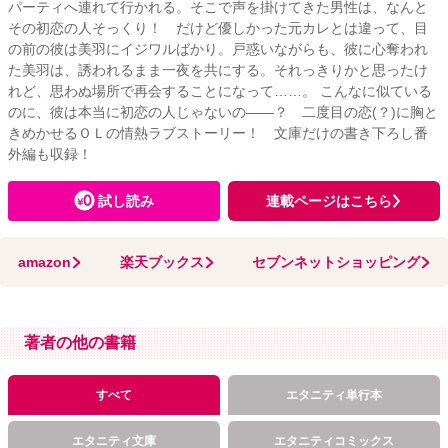
パーティへ連れて行かれる。そこで声を掛けてきた男性は、なんと
その初恋の人そっくり！ だけど優しかった元カレとは違って、目
の前の彼は美羽にイジワルばかり。戸惑いながらも、彼に心奪われ
た美羽は、誘われるまま一夜を共にする。それっきりかと思ったけ
れど、思わぬ場所で再会することになって……。 こんなに似ている
のに、彼は本当に初恋の人じゃないの――？ 二度目の恋(？)に胸と
きめかせるＯＬの情熱ラブストーリー！ 文庫だけの書き下ろし番
外編も収録！
試し読み
連載ページはこちら
amazon
楽天ブックス
セブンネットショッピング
著者の他の書籍
すべて
エタニティ単行本
エタニティ文庫
エタニティコミックス