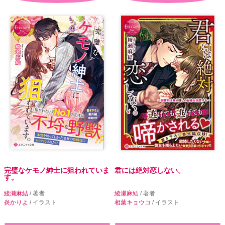
完璧なケモノ紳士に狙われていま
君には絶対恋しない。
す。
綾瀬麻結
/ 著者
綾瀬麻結
/ 著者
炎かりよ
/ イラスト
相葉キョウコ
/ イラスト