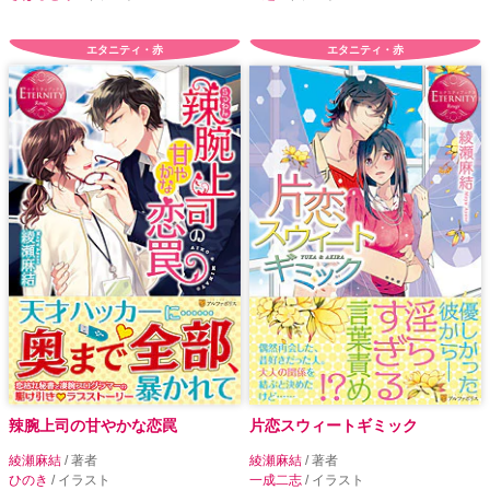
エタニティ・赤
エタニティ・赤
辣腕上司の甘やかな恋罠
片恋スウィートギミック
綾瀬麻結
/ 著者
綾瀬麻結
/ 著者
ひのき
/ イラスト
一成二志
/ イラスト