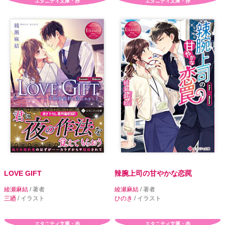
エタニティ文庫・赤
エタニティ文庫・赤
LOVE GIFT
辣腕上司の甘やかな恋罠
綾瀬麻結
/ 著者
綾瀬麻結
/ 著者
三廼
/ イラスト
ひのき
/ イラスト
エタニティ文庫・赤
エタニティ文庫・赤