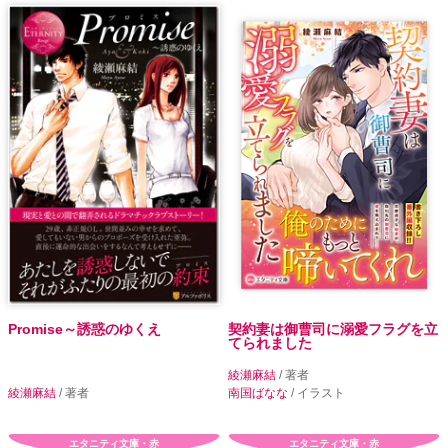
Promise～誘惑のゆくえ
契約妻は御曹司に溺愛フラグを立
てられました
綾瀬麻結
/ 著者
綾瀬麻結
/ 著者
南国ばなな
/ イラスト
エタニティ文庫・赤
エタニティ文庫・赤