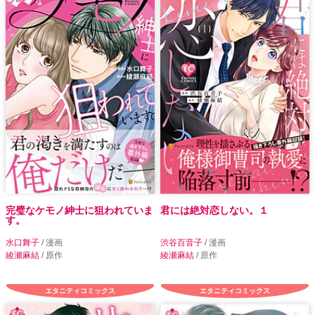
完璧なケモノ紳士に狙われていま
君には絶対恋しない。１
す。
水口舞子
/ 漫画
渋谷百音子
/ 漫画
綾瀬麻結
/ 原作
綾瀬麻結
/ 原作
エタニティコミックス
エタニティコミックス