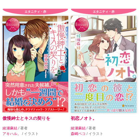
エタニティ・赤
エタニティ・赤
傲慢紳士とキスの契りを
初恋ノオト。
綾瀬麻結
/ 著者
綾瀬麻結
/ 著者
アキハル。
/ イラスト
森嶋ペコ
/ イラスト