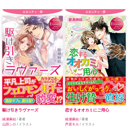
エタニティ・赤
エタニティ・赤
駆け引きラヴァーズ
恋するオオカミにご用心
綾瀬麻結
/ 著者
綾瀬麻結
/ 著者
山田シロ
/ イラスト
芦原モカ
/ イラスト