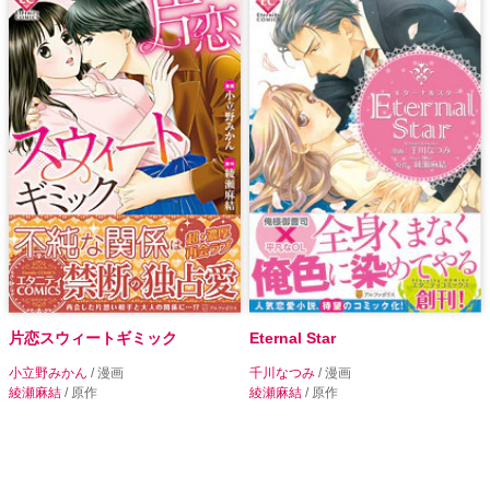
片恋スウィートギミック
Eternal Star
小立野みかん
/ 漫画
千川なつみ
/ 漫画
綾瀬麻結
/ 原作
綾瀬麻結
/ 原作