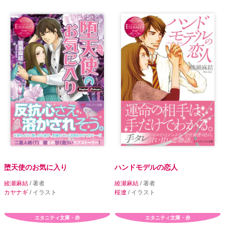
堕天使のお気に入り
ハンドモデルの恋人
綾瀬麻結
/ 著者
綾瀬麻結
/ 著者
カヤナギ
/ イラスト
桜遼
/ イラスト
エタニティ文庫・赤
エタニティ文庫・赤