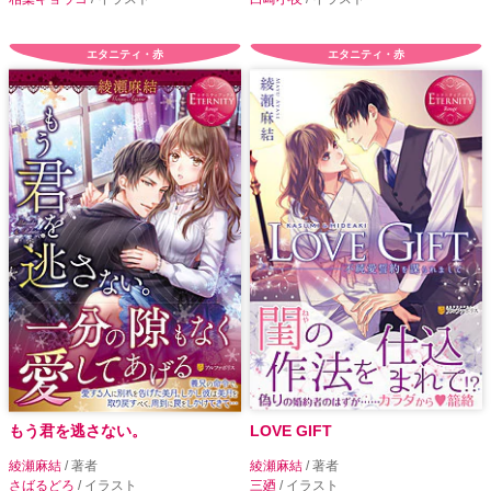
エタニティ・赤
エタニティ・赤
もう君を逃さない。
LOVE GIFT
綾瀬麻結
/ 著者
綾瀬麻結
/ 著者
さばるどろ
/ イラスト
三廼
/ イラスト