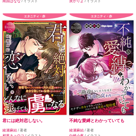
南国ばなな
/ イラスト
炎かりよ
/ イラスト
エタニティ・赤
エタニティ・赤
君には絶対恋しない。
不純な愛縛とわかっていても
綾瀬麻結
/ 著者
綾瀬麻結
/ 著者
相葉キョウコ
/ イラスト
白崎小夜
/ イラスト