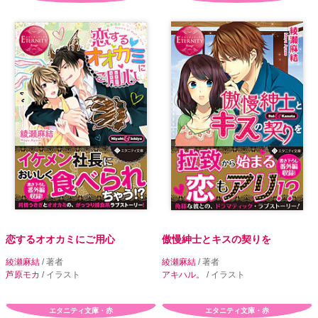
恋するオオカミにご用心
傲慢紳士とキスの契りを
綾瀬麻結
/ 著者
綾瀬麻結
/ 著者
芦原モカ
/ イラスト
アキハル。
/ イラスト
エタニティ文庫・赤
エタニティ文庫・赤