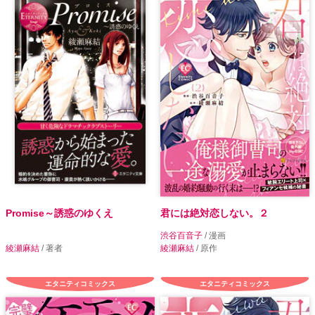
Promise～誘惑のゆくえ
君には絶対恋しない。２
渋谷百音子
/ 漫画
綾瀬麻結
/ 著者
綾瀬麻結
/ 原作
エタニティコミックス
エタニティコミックス