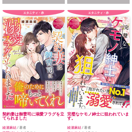
エタニティ・赤
エタニティ・赤
契約妻は御曹司に溺愛フラグを立
完璧なケモノ紳士に狙われていま
てられました
す。
綾瀬麻結
/ 著者
綾瀬麻結
/ 著者