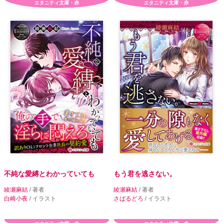
エタニティ文庫・赤
エタニティ文庫・赤
不純な愛縛とわかっていても
もう君を逃さない。
綾瀬麻結
/ 著者
綾瀬麻結
/ 著者
白崎小夜
/ イラスト
さばるどろ
/ イラスト