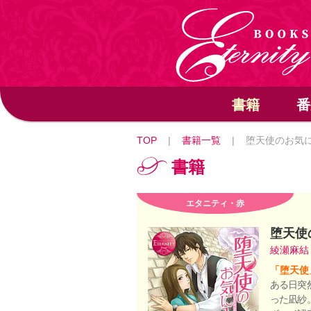
書籍
番
TOP
|
書籍一覧
|
堕天使のお気
書籍
エタニティ・赤
堕天使
綾瀬麻
「堕天使
ある日突
った凪紗