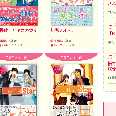
され
コル
慢紳士とキスの契り
初恋ノオト。
【R
瀬麻結
/ 著者
綾瀬麻結
/ 著者
臣桜
キハル。
/ イラスト
森嶋ペコ
/ イラスト
エタニティ・赤
エタニティ・赤
捨て
戻せ
斉藤