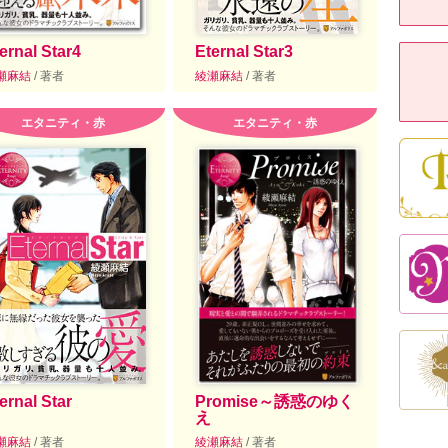
ernal Star4
Eternal Star3
瀬麻結
/ 著者
綾瀬麻結
/ 著者
エタニティ・赤
エタニティ・赤
ernal Star
Promise～誘惑のゆく
え
瀬麻結
/ 著者
綾瀬麻結
/ 著者