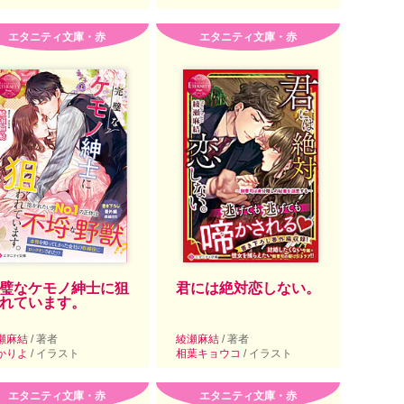
エタニティ文庫・赤
エタニティ文庫・赤
璧なケモノ紳士に狙
君には絶対恋しない。
れています。
瀬麻結
/ 著者
綾瀬麻結
/ 著者
かりよ
/ イラスト
相葉キョウコ
/ イラスト
エタニティ文庫・赤
エタニティ文庫・赤