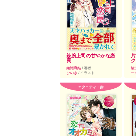
辣腕上司の甘やかな恋
片
罠
ク
綾瀬麻結
/ 著者
綾
ひのき
/ イラスト
一
エタニティ・赤