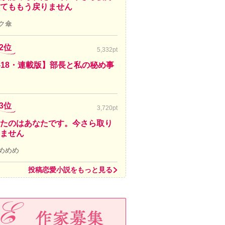
てももう戻りません
ク傘
2位
5,332pt
-18・連載版】部長と私の秘め事
3位
3,720pt
たのはあなたです。今さら取り
ません
めめめ
投稿恋愛小説をもっと見る