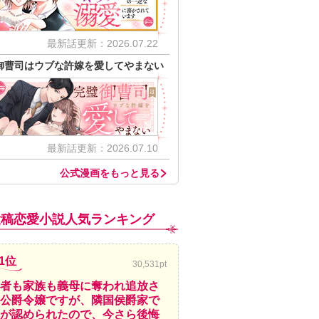
最新話更新：2026.07.22
御曹司はウブな許嫁を愛してやまない
最新話更新：2026.07.10
公式漫画をもっと見る
投稿恋愛小説人気ランキング
1位
30,531pt
者も家族も義母に奪われ追放さ
公爵令嬢ですが、隣国侯爵家で
が認められたので、今さら後悔