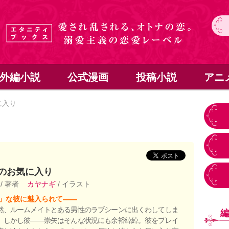
外編小説
公式漫画
投稿小説
アニ
に入り
のお気に入り
結
/ 著者
カヤナギ
/ イラスト
」な彼に魅入られて――
然、ルームメイトとある男性のラブシーンに出くわしてしま
。しかし彼――崇矢はそんな状況にも余裕綽綽。彼をプレイ