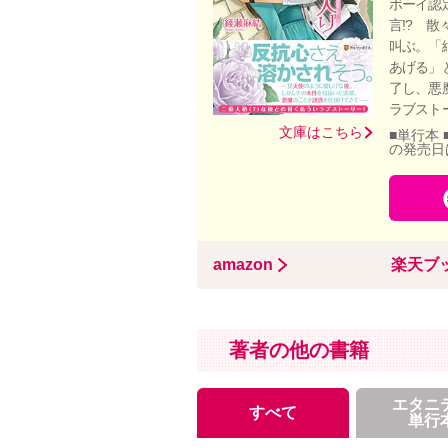
ボーイ認
言!? 
叫ぶ。「
あげる」
了し、悪
ラブスト
文庫はこちら
■単行本 
の発売日
amazon
楽天ブ
著者の他の書籍
エタニ
すべて
単行