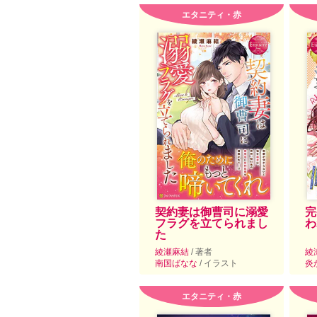
エタニティ・赤
契約妻は御曹司に溺愛
完
フラグを立てられまし
わ
た
綾瀬麻結
/ 著者
綾
南国ばなな
/ イラスト
炎
エタニティ・赤