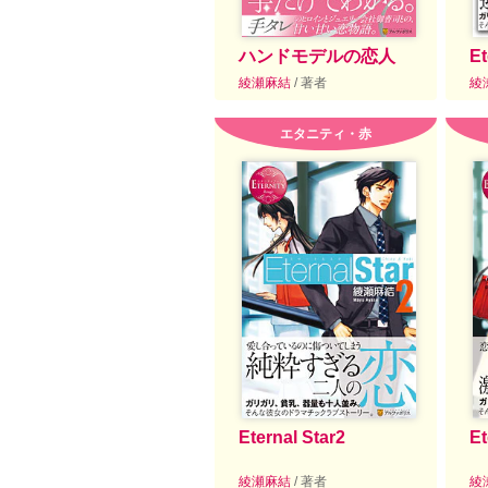
ハンドモデルの恋人
Et
綾瀬麻結
/ 著者
綾
エタニティ・赤
Eternal Star2
Et
綾瀬麻結
/ 著者
綾