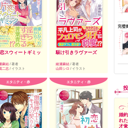
完璧
恋スウィートギミッ
駆け引きラヴァーズ
瀬麻結
/ 著者
綾瀬麻結
/ 著者
成二志
/ イラスト
山田シロ
/ イラスト
エタニティ・赤
エタニティ・赤
婚約
れた
才覚