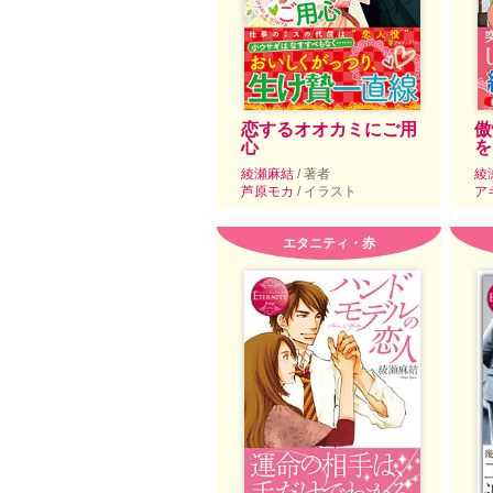
恋するオオカミにご用
傲
心
を
綾瀬麻結
/ 著者
綾
芦原モカ
/ イラスト
ア
エタニティ・赤