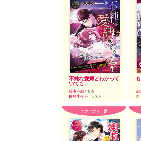
不純な愛縛とわかって
も
いても
綾瀬麻結
/ 著者
綾
白崎小夜
/ イラスト
さ
エタニティ・赤