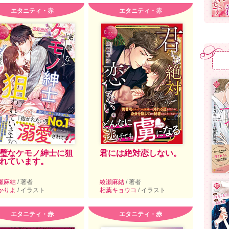
エタニティ・赤
エタニティ・赤
璧なケモノ紳士に狙
君には絶対恋しない。
れています。
瀬麻結
/ 著者
綾瀬麻結
/ 著者
かりよ
/ イラスト
相葉キョウコ
/ イラスト
エタニティ・赤
エタニティ・赤