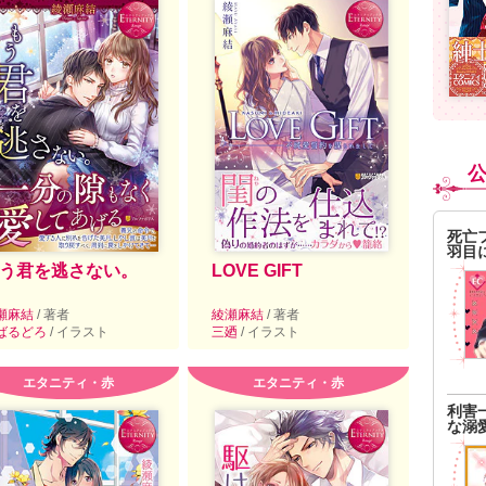
死亡
羽目
う君を逃さない。
LOVE GIFT
瀬麻結
/ 著者
綾瀬麻結
/ 著者
ばるどろ
/ イラスト
三廼
/ イラスト
エタニティ・赤
エタニティ・赤
利害
な溺