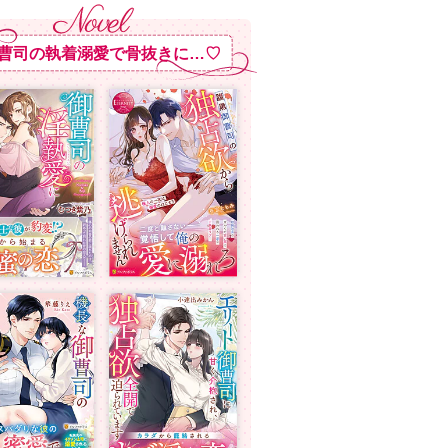
曹司の執着溺愛で骨抜きに…♡