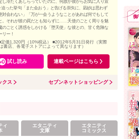
定し冷たくあしらっていたのに、何故か彼からお気に入り宣
散々迫った挙句「また会おう」と告げる崇矢に、凪紗は思わず
絶対会わない」「万が一会うようなことがあれば何でもして
御
と。それが彼の罠だとも知らずに……天使のごとく周りを魅
魔のごとく誘惑をしかける「堕天使」な彼との、甘く危険な
ーリー！
■定価1,320円（10%税込） ■2012年5月31日発行（実際
は書店、各電子ストアによって異なります）
試し読み
連載ページはこちら
ックス
セブンネットショッピング
ティ
エタニティ
エタニティ
本
文庫
コミックス