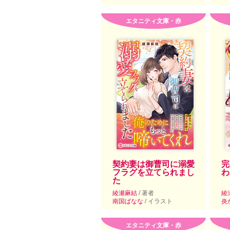
エタニティ文庫・赤
契約妻は御曹司に溺愛
完
フラグを立てられまし
わ
た
綾瀬麻結
/ 著者
綾
南国ばなな
/ イラスト
炎
エタニティ文庫・赤