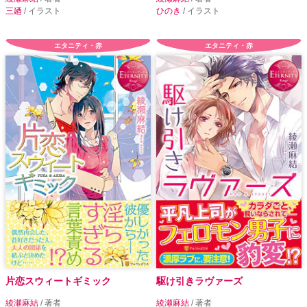
三廼
/ イラスト
ひのき
/ イラスト
エタニティ・赤
エタニティ・赤
片恋スウィートギミック
駆け引きラヴァーズ
綾瀬麻結
/ 著者
綾瀬麻結
/ 著者