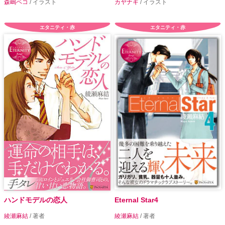
森嶋ペコ
/ イラスト
カヤナギ
/ イラスト
エタニティ・赤
エタニティ・赤
ハンドモデルの恋人
Eternal Star4
綾瀬麻結
/ 著者
綾瀬麻結
/ 著者