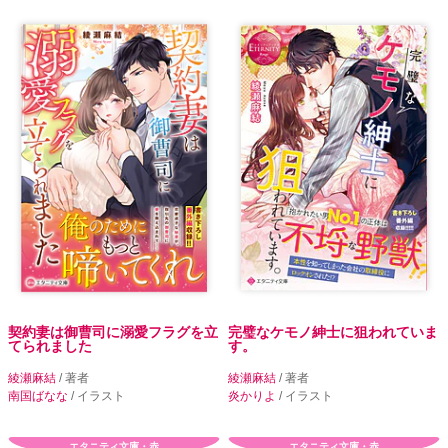
契約妻は御曹司に溺愛フラグを立
完璧なケモノ紳士に狙われていま
てられました
す。
綾瀬麻結
/ 著者
綾瀬麻結
/ 著者
南国ばなな
/ イラスト
炎かりよ
/ イラスト
エタニティ文庫・赤
エタニティ文庫・赤