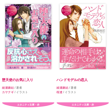
堕天使のお気に入り
ハンドモデルの恋人
綾瀬麻結
/ 著者
綾瀬麻結
/ 著者
カヤナギ
/ イラスト
桜遼
/ イラスト
エタニティ文庫・赤
エタニティ文庫・赤