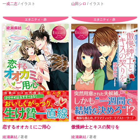
一成二志
/ イラスト
山田シロ
/ イラスト
エタニティ・赤
エタニティ・赤
恋するオオカミにご用心
傲慢紳士とキスの契りを
綾瀬麻結
/ 著者
綾瀬麻結
/ 著者