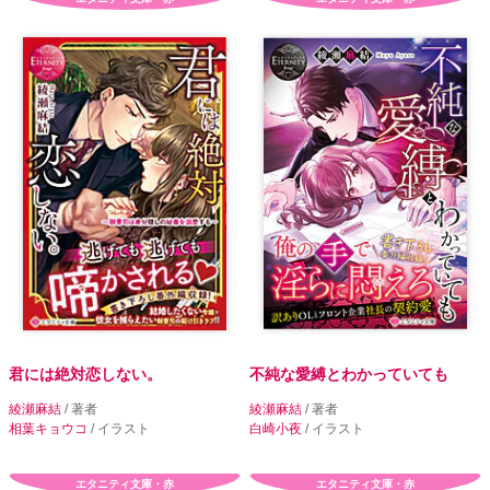
君には絶対恋しない。
不純な愛縛とわかっていても
綾瀬麻結
/ 著者
綾瀬麻結
/ 著者
相葉キョウコ
/ イラスト
白崎小夜
/ イラスト
エタニティ文庫・赤
エタニティ文庫・赤