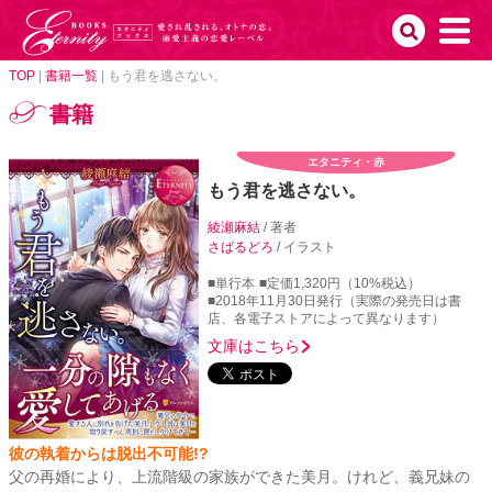
TOP
|
書籍一覧
|
もう君を逃さない。
書籍
エタニティ・赤
もう君を逃さない。
綾瀬麻結
/ 著者
さばるどろ
/ イラスト
■単行本
■定価1,320円（10%税込）
■2018年11月30日発行（実際の発売日は書
店、各電子ストアによって異なります）
文庫はこちら
彼の執着からは脱出不可能!?
父の再婚により、上流階級の家族ができた美月。けれど、義兄妹の