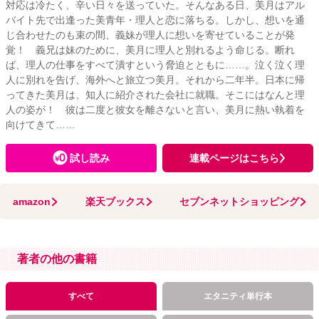
対応は冷たく、辛い日々を送っていた。そんなある日、美月はアル
バイト先で出逢った美青年・理人と恋に落ちる。しかし、想いを通
じ合わせたのも束の間、義妹が理人に想いを寄せていることが発
覚！ 義兄は妹のために、美月に理人と別れるよう命じる。断れ
ば、理人の仕事をすべて潰すという脅迫とともに……。泣く泣く理
人に別れを告げ、海外へと旅立つ美月。それから二年半。日本に帰
ってきた美月は、知人に紹介された会社に就職。そこにはなんと理
人の姿が！ 彼は二度と彼女を離さないと言い、美月に熱い執着を
向けてきて……
試し読み
連載ページはこちら
amazon
楽天ブックス
セブンネットショッピング
著者の他の書籍
すべて
エタニティ単行本