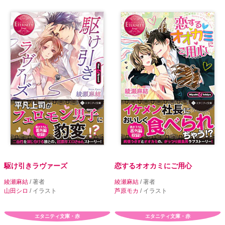
駆け引きラヴァーズ
恋するオオカミにご用心
綾瀬麻結
/ 著者
綾瀬麻結
/ 著者
山田シロ
/ イラスト
芦原モカ
/ イラスト
エタニティ文庫・赤
エタニティ文庫・赤