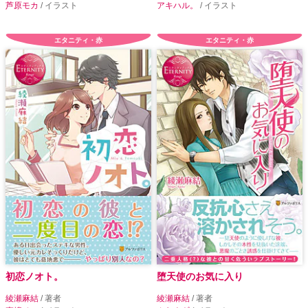
芦原モカ
/ イラスト
アキハル。
/ イラスト
エタニティ・赤
エタニティ・赤
初恋ノオト。
堕天使のお気に入り
綾瀬麻結
/ 著者
綾瀬麻結
/ 著者