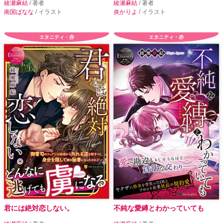
綾瀬麻結
/ 著者
綾瀬麻結
/ 著者
南国ばなな
/ イラスト
炎かりよ
/ イラスト
エタニティ・赤
エタニティ・赤
君には絶対恋しない。
不純な愛縛とわかっていても