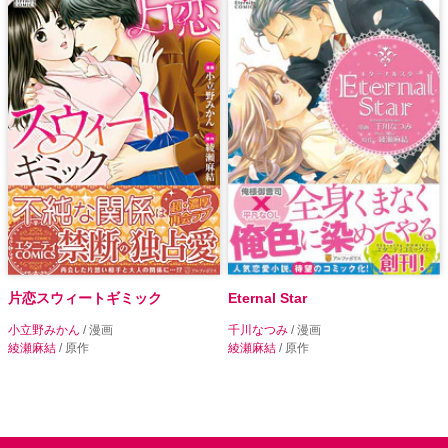
片恋スウィートギミック
Eternal Star
小立野みかん
/ 漫画
千川なつみ
/ 漫画
綾瀬麻結
/ 原作
綾瀬麻結
/ 原作