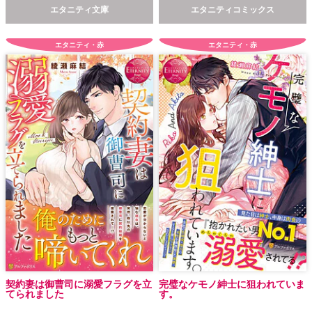
エタニティ文庫
エタニティコミックス
エタニティ・赤
エタニティ・赤
契約妻は御曹司に溺愛フラグを立
完璧なケモノ紳士に狙われていま
てられました
す。