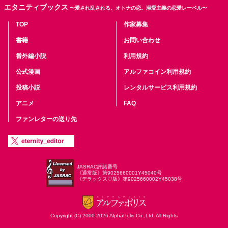
エタニティブックス
〜愛され乱される、オトナの恋。溺愛主義の恋愛レーベル〜
TOP
作家募集
書籍
お問い合わせ
番外編小説
利用規約
公式漫画
アルファコイン利用規約
投稿小説
レンタルサービス利用規約
アニメ
FAQ
ファンレターの送り先
JASRAC許諾番号
《通常版》第9025660001Y45040号
《デラックス♡版》第9025660002Y45038号
Copyright (C) 2000-2026 AlphaPolis Co.,Ltd. All Rights