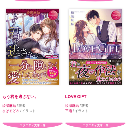
もう君を逃さない。
LOVE GIFT
綾瀬麻結
/ 著者
綾瀬麻結
/ 著者
さばるどろ
/ イラスト
三廼
/ イラスト
エタニティ文庫・赤
エタニティ文庫・赤