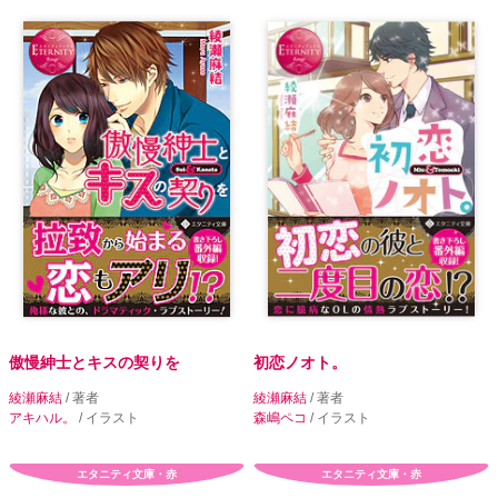
傲慢紳士とキスの契りを
初恋ノオト。
綾瀬麻結
/ 著者
綾瀬麻結
/ 著者
アキハル。
/ イラスト
森嶋ペコ
/ イラスト
エタニティ文庫・赤
エタニティ文庫・赤