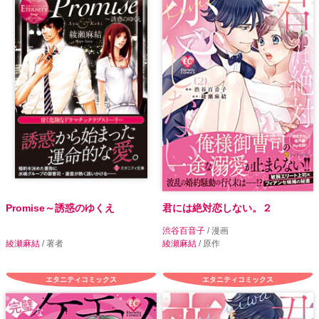
Promise～誘惑のゆくえ
君には絶対恋しない。２
渋谷百音子
/ 漫画
綾瀬麻結
/ 著者
綾瀬麻結
/ 原作
エタニティコミックス
エタニティコミックス