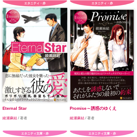
エタニティ・赤
エタニティ・赤
Eternal Star
Promise～誘惑のゆくえ
綾瀬麻結
/ 著者
綾瀬麻結
/ 著者
エタニティ文庫・赤
エタニティ文庫・赤