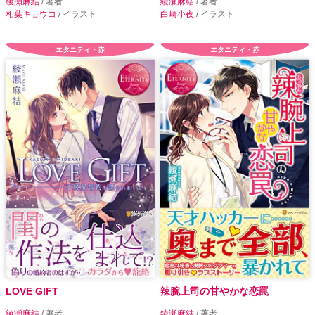
綾瀬麻結
/ 著者
綾瀬麻結
/ 著者
相葉キョウコ
/ イラスト
白崎小夜
/ イラスト
エタニティ・赤
エタニティ・赤
LOVE GIFT
辣腕上司の甘やかな恋罠
綾瀬麻結
/ 著者
綾瀬麻結
/ 著者