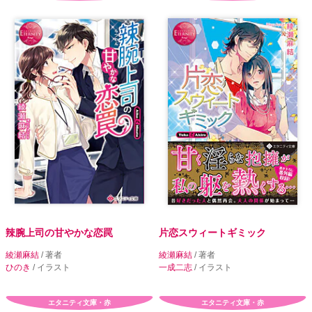
辣腕上司の甘やかな恋罠
片恋スウィートギミック
綾瀬麻結
/ 著者
綾瀬麻結
/ 著者
ひのき
/ イラスト
一成二志
/ イラスト
エタニティ文庫・赤
エタニティ文庫・赤