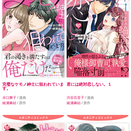
完璧なケモノ紳士に狙われていま
君には絶対恋しない。１
す。
水口舞子
/ 漫画
渋谷百音子
/ 漫画
綾瀬麻結
/ 原作
綾瀬麻結
/ 原作
エタニティコミックス
エタニティコミックス