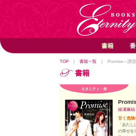
書籍
番
TOP
|
書籍一覧
|
Promise～
書籍
エタニティ・赤
Prom
綾瀬麻
甘く危険
「あたし
の幸せを