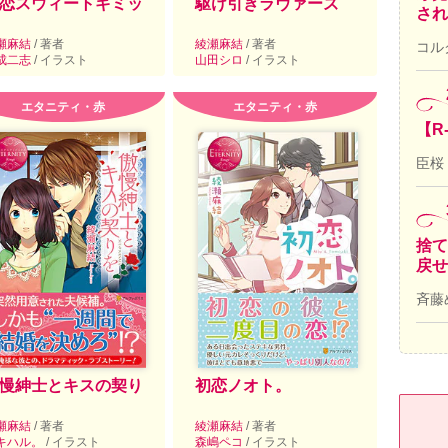
恋スウィートギミッ
駆け引きラヴァーズ
され
瀬麻結
/ 著者
綾瀬麻結
/ 著者
コル
成二志
/ イラスト
山田シロ
/ イラスト
エタニティ・赤
エタニティ・赤
【R
臣桜
捨て
戻せ
斉藤
慢紳士とキスの契り
初恋ノオト。
瀬麻結
/ 著者
綾瀬麻結
/ 著者
キハル。
/ イラスト
森嶋ペコ
/ イラスト