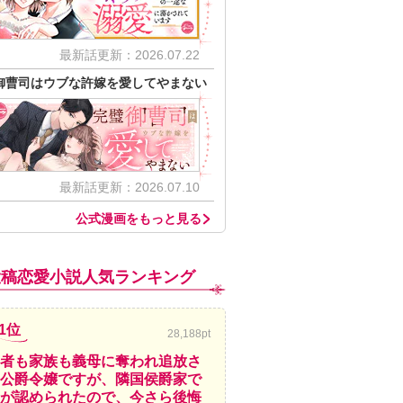
最新話更新：2026.07.22
御曹司はウブな許嫁を愛してやまない
最新話更新：2026.07.10
公式漫画をもっと見る
投稿恋愛小説人気ランキング
1位
28,188pt
者も家族も義母に奪われ追放さ
公爵令嬢ですが、隣国侯爵家で
が認められたので、今さら後悔