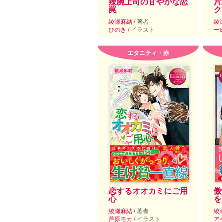
辣腕上司の甘やかな恋
片
罠
ク
綾瀬麻結
/ 著者
綾
ひのき
/ イラスト
一
エタニティ・赤
恋するオオカミにご用
傲
心
を
綾瀬麻結
/ 著者
綾
芦原モカ
/ イラスト
ア