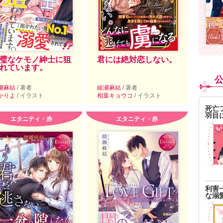
璧なケモノ紳士に狙
君には絶対恋しない。
れています。
瀬麻結
/ 著者
綾瀬麻結
/ 著者
かりよ
/ イラスト
相葉キョウコ
/ イラスト
死亡
羽目
エタニティ・赤
エタニティ・赤
利害
な溺