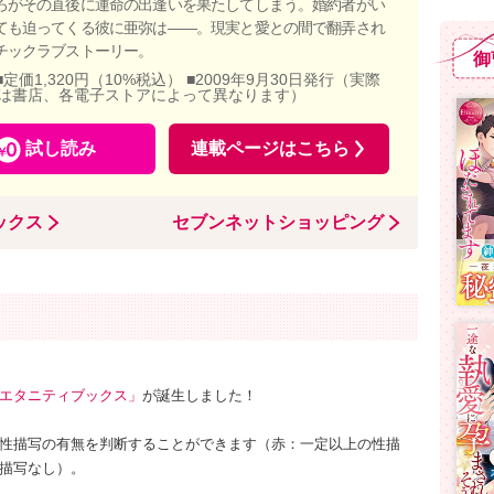
ろがその直後に運命の出逢いを果たしてしまう。婚約者がい
ても迫ってくる彼に亜弥は――。現実と愛との間で翻弄され
チックラブストーリー。
御
■定価1,320円（10%税込） ■2009年9月30日発行（実際
は書店、各電子ストアによって異なります）
試し読み
連載ページはこちら
ックス
セブンネットショッピング
エタニティブックス」
が誕生しました！
性描写の有無を判断することができます（赤：一定以上の性描
描写なし）。