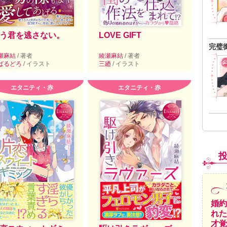
う君を逃さない。
LOVE GIFT
完璧
瀬麻結
/ 著者
綾瀬麻結
/ 著者
ばるどろ
/ イラスト
三廼
/ イラスト
エタニティ・赤
エタニティ・赤
婚約
れた
才覚