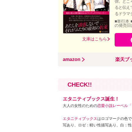
弥。とこ
ると伝え
るドラマ
■単行本 
の発売日
文庫はこちら
amazon
楽天ブ
CHECK!!
エタニティブックス誕生！
大人の女性のための
恋愛小説レーベル「
エタニティブックス
はロゴマークの色で
写あり、ロゼ：軽い性描写あり、白：性