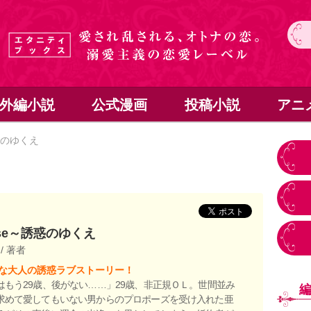
外編小説
公式漫画
投稿小説
アニ
誘惑のゆくえ
ise～誘惑のゆくえ
結
/ 著者
な大人の誘惑ラブストーリー！
はもう29歳、後がない……」29歳、非正規ＯＬ。世間並み
求めて愛してもいない男からのプロポーズを受け入れた亜