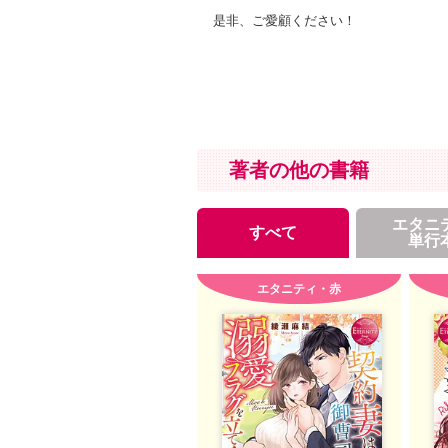
是非、ご愛顧ください！
著者の他の書籍
エタニ
すべて
単行
エタニティ・赤