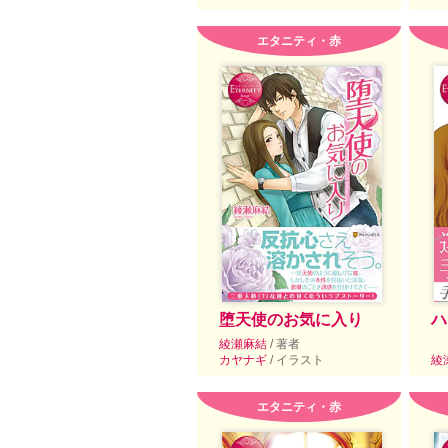
エタニティ・赤
堕天使のお気に入り
ハ
綾瀬麻結
/ 著者
カヤナギ
/ イラスト
綾
エタニティ・赤