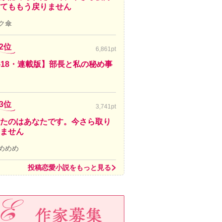
てももう戻りません
ク傘
2位
6,861pt
-18・連載版】部長と私の秘め事
3位
3,741pt
たのはあなたです。今さら取り
ません
めめめ
投稿恋愛小説をもっと見る