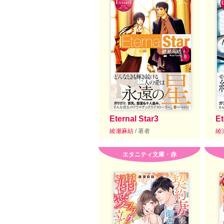
Eternal Star3
Et
綾瀬麻結
/ 著者
綾
エタニティ文庫・赤