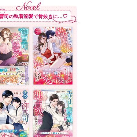
曹司の執着溺愛で骨抜きに…♡