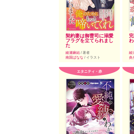
契約妻は御曹司に溺愛
完
フラグを立てられまし
わ
た
綾瀬麻結
/ 著者
綾
南国ばなな
/ イラスト
炎
エタニティ・赤