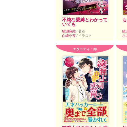
不純な愛縛とわかって
も
いても
綾瀬麻結
/ 著者
綾
白崎小夜
/ イラスト
さ
エタニティ・赤