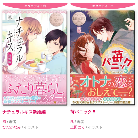
エタニティ・白
エタニティ・白
ナチュラルキス新婚編
苺パニック５
風
/ 著者
風
/ 著者
ひだかなみ
/ イラスト
上田にく
/ イラスト