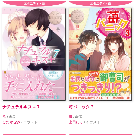
エタニティ・白
エタニティ・白
ナチュラルキス＋７
苺パニック３
風
/ 著者
風
/ 著者
ひだかなみ
/ イラスト
上田にく
/ イラスト