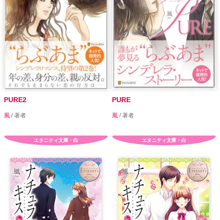
PURE2
PURE
風
/ 著者
風
/ 著者
エタニティ文庫・白
エタニティ文庫・白