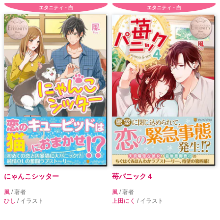
エタニティ・白
エタニティ・白
にゃんこシッター
苺パニック４
風
/ 著者
風
/ 著者
ひし
/ イラスト
上田にく
/ イラスト