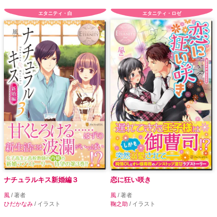
エタニティ・白
エタニティ・ロゼ
ナチュラルキス新婚編３
恋に狂い咲き
風
/ 著者
風
/ 著者
ひだかなみ
/ イラスト
鞠之助
/ イラスト