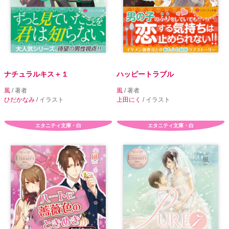
ナチュラルキス＋１
ハッピートラブル
風
/ 著者
風
/ 著者
ひだかなみ
/ イラスト
上田にく
/ イラスト
エタニティ文庫・白
エタニティ文庫・白