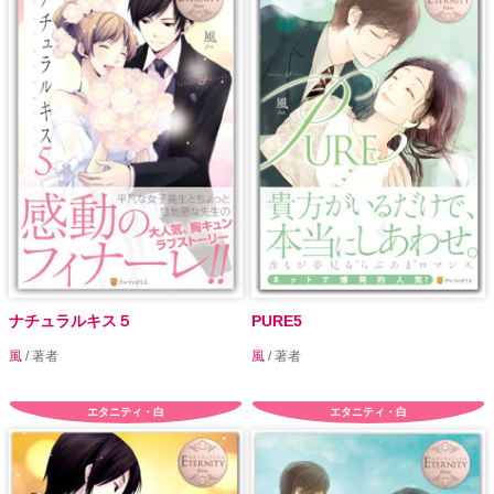
ナチュラルキス５
PURE5
風
/ 著者
風
/ 著者
エタニティ・白
エタニティ・白