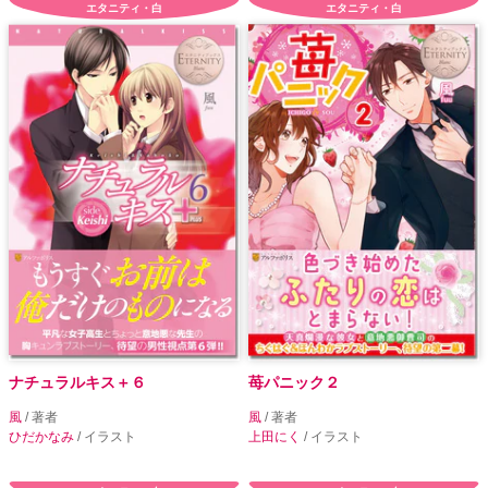
エタニティ・白
エタニティ・白
ナチュラルキス＋６
苺パニック２
風
/ 著者
風
/ 著者
ひだかなみ
/ イラスト
上田にく
/ イラスト