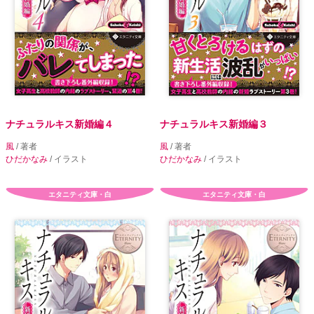
ナチュラルキス新婚編４
ナチュラルキス新婚編３
風
/ 著者
風
/ 著者
ひだかなみ
/ イラスト
ひだかなみ
/ イラスト
エタニティ文庫・白
エタニティ文庫・白