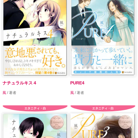
ナチュラルキス４
PURE4
風
/ 著者
風
/ 著者
エタニティ・白
エタニティ・白