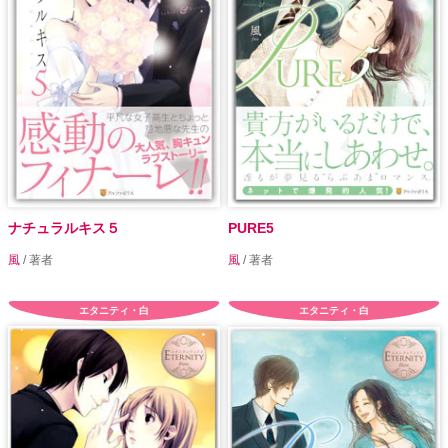
ナチュラルキス５
PURE5
風
/ 著者
風
/ 著者
エタニティ・白
エタニティ・白