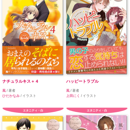
ナチュラルキス＋４
ハッピートラブル
風
/ 著者
風
/ 著者
ひだかなみ
/ イラスト
上田にく
/ イラスト
エタニティ・白
エタニティ・白