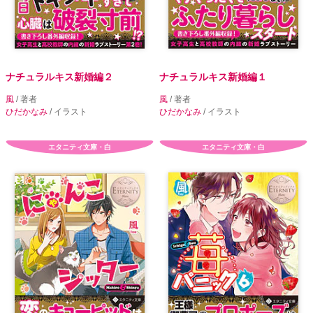
ナチュラルキス新婚編２
ナチュラルキス新婚編１
風
/ 著者
風
/ 著者
ひだかなみ
/ イラスト
ひだかなみ
/ イラスト
エタニティ文庫・白
エタニティ文庫・白