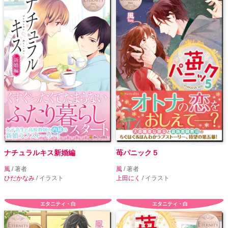
ナチュラルキス新婚編
苺パニック５
風
/ 著者
風
/ 著者
ひだかなみ
/ イラスト
上田にく
/ イラスト
エタニティ・白
エタニティ・白