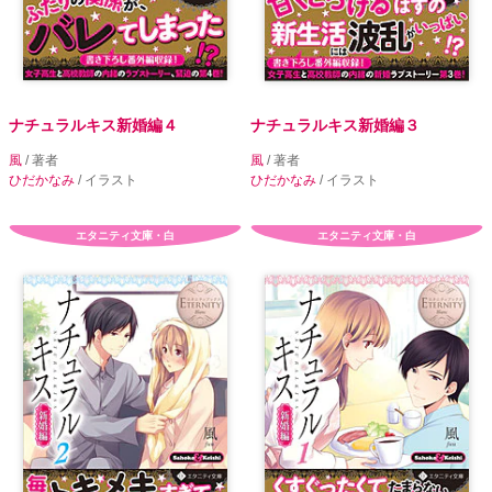
ナチュラルキス新婚編４
ナチュラルキス新婚編３
風
/ 著者
風
/ 著者
ひだかなみ
/ イラスト
ひだかなみ
/ イラスト
エタニティ文庫・白
エタニティ文庫・白