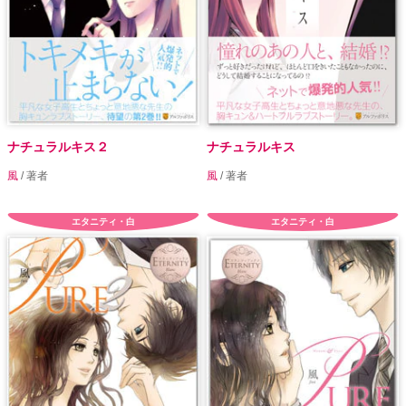
ナチュラルキス２
ナチュラルキス
風
/ 著者
風
/ 著者
エタニティ・白
エタニティ・白