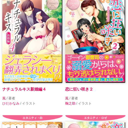
ナチュラルキス新婚編４
恋に狂い咲き２
風
/ 著者
風
/ 著者
ひだかなみ
/ イラスト
鞠之助
/ イラスト
エタニティ・白
エタニティ・ロゼ