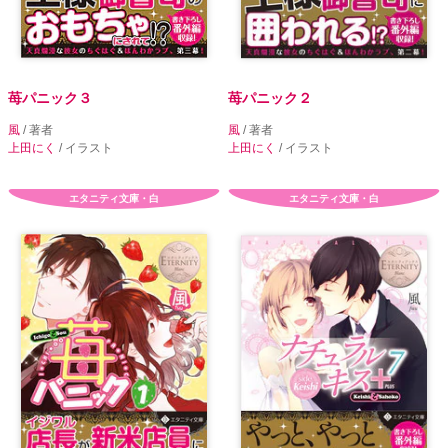
苺パニック３
苺パニック２
風
/ 著者
風
/ 著者
上田にく
/ イラスト
上田にく
/ イラスト
エタニティ文庫・白
エタニティ文庫・白