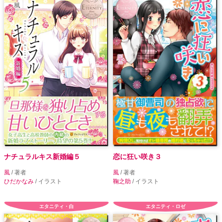
ナチュラルキス新婚編５
恋に狂い咲き３
風
/ 著者
風
/ 著者
ひだかなみ
/ イラスト
鞠之助
/ イラスト
エタニティ・白
エタニティ・ロゼ