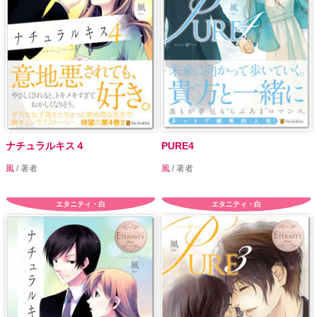
ナチュラルキス４
PURE4
風
/ 著者
風
/ 著者
エタニティ・白
エタニティ・白