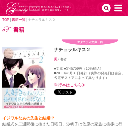
TOP
|
書籍一覧
|
ナチュラルキス２
書籍
エタニティ文庫・白
ナチュラルキス２
風
/ 著者
■文庫
■定価759円（10%税込）
■2011年8月31日発行（実際の発売日は書店、
各電子ストアによって異なります）
単行本はこちら
イジワルなあの先生と結婚!?
結婚式を二週間後に控えた日曜日、沙帆子は佐原の家族に挨拶に行