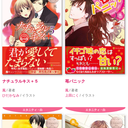
ナチュラルキス＋５
苺パニック
風
/ 著者
風
/ 著者
ひだかなみ
/ イラスト
上田にく
/ イラスト
エタニティ・白
エタニティ・白