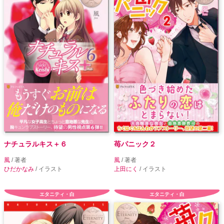
ナチュラルキス＋６
苺パニック２
風
/ 著者
風
/ 著者
ひだかなみ
/ イラスト
上田にく
/ イラスト
エタニティ・白
エタニティ・白