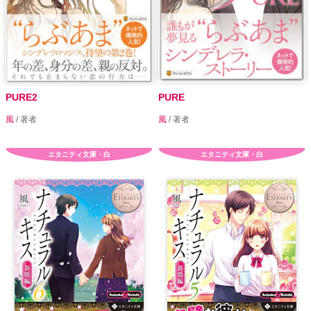
PURE2
PURE
風
/ 著者
風
/ 著者
エタニティ文庫・白
エタニティ文庫・白