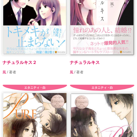
ナチュラルキス２
ナチュラルキス
風
/ 著者
風
/ 著者
エタニティ・白
エタニティ・白