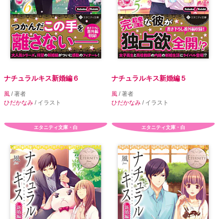
ナチュラルキス新婚編６
ナチュラルキス新婚編５
風
/ 著者
風
/ 著者
ひだかなみ
/ イラスト
ひだかなみ
/ イラスト
エタニティ文庫・白
エタニティ文庫・白