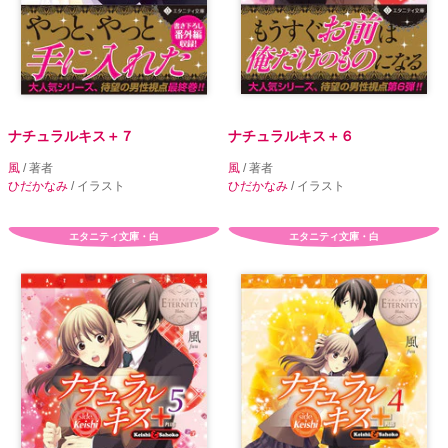
ナチュラルキス＋７
ナチュラルキス＋６
風
/ 著者
風
/ 著者
ひだかなみ
/ イラスト
ひだかなみ
/ イラスト
エタニティ文庫・白
エタニティ文庫・白