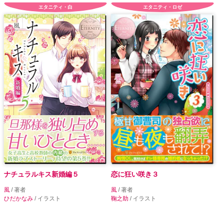
エタニティ・白
エタニティ・ロゼ
ナチュラルキス新婚編５
恋に狂い咲き３
風
/ 著者
風
/ 著者
ひだかなみ
/ イラスト
鞠之助
/ イラスト