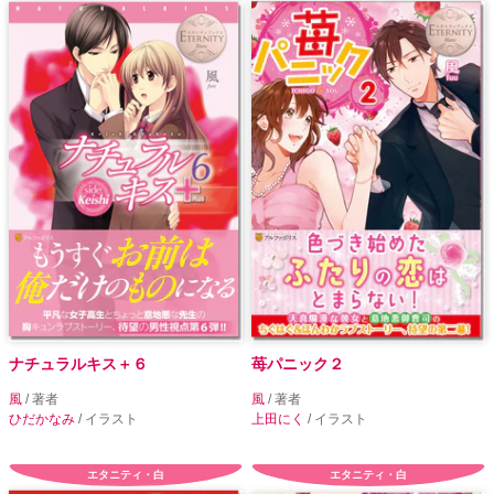
ナチュラルキス＋６
苺パニック２
風
/ 著者
風
/ 著者
ひだかなみ
/ イラスト
上田にく
/ イラスト
エタニティ・白
エタニティ・白