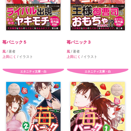
苺パニック５
苺パニック３
風
/ 著者
風
/ 著者
上田にく
/ イラスト
上田にく
/ イラスト
エタニティ文庫・白
エタニティ文庫・白