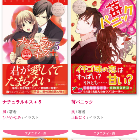
ナチュラルキス＋５
苺パニック
風
/ 著者
風
/ 著者
ひだかなみ
/ イラスト
上田にく
/ イラスト
エタニティ・白
エタニティ・白