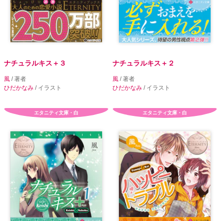
ナチュラルキス＋３
ナチュラルキス＋２
風
/ 著者
風
/ 著者
ひだかなみ
/ イラスト
ひだかなみ
/ イラスト
エタニティ文庫・白
エタニティ文庫・白