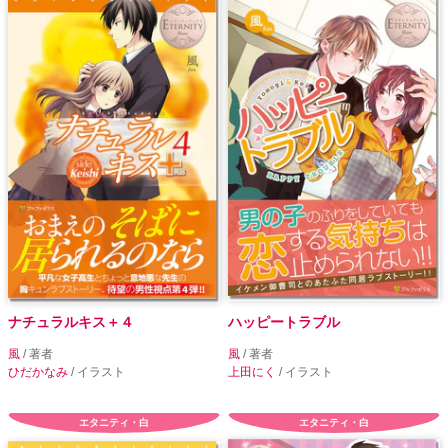
ナチュラルキス＋４
ハッピートラブル
風
/ 著者
風
/ 著者
ひだかなみ
/ イラスト
上田にく
/ イラスト
エタニティ・白
エタニティ・白