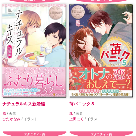
ナチュラルキス新婚編
苺パニック５
風
/ 著者
風
/ 著者
ひだかなみ
/ イラスト
上田にく
/ イラスト
エタニティ・白
エタニティ・白