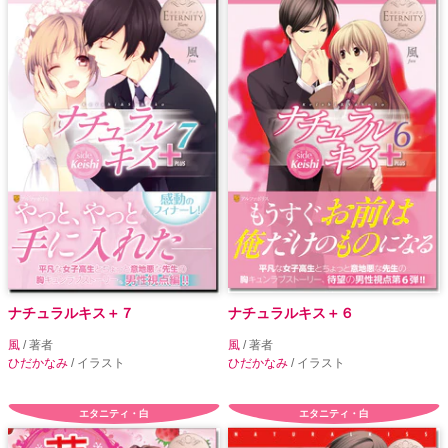
ナチュラルキス＋７
ナチュラルキス＋６
風
/ 著者
風
/ 著者
ひだかなみ
/ イラスト
ひだかなみ
/ イラスト
エタニティ・白
エタニティ・白