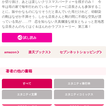
か切り抜け、あとは楽しいクリスマスパーティーを残すのみ！ 今
年は苺の家で毎年行われているパーティーに店長さんも参加するこ
とに。賑やかなものになりそうだと喜んでいた苺だけれど、幼馴染
の剛はなぜか不満そう。しかも店長さんと剛の間に不穏な空気が漂
っている気が……!? 恋を知らない天真爛漫な彼女とちょっと意地悪
な店長さんのちぐはぐ＆ほんわかラブストーリー、第三幕！
試し読み
amazon
楽天ブックス
セブンネットショッピング
著者の他の書籍
すべて
エタニティ単行本
エタニティ文庫
エタニティコミックス