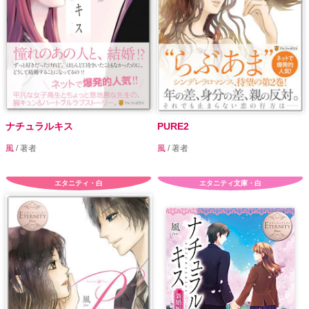
ナチュラルキス
PURE2
風
/ 著者
風
/ 著者
エタニティ・白
エタニティ文庫・白