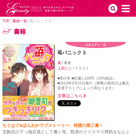
TOP
|
書籍一覧
|
苺パニック３
書籍
エタニティ・白
苺パニック３
風
/ 著者
上田にく
/ イラスト
■単行本
■定価1,320円（10%税込）
■2013年3月31日発行（実際の発売日は書店、
各電子ストアによって異なります）
文庫はこちら
ちぐはぐ&ほんわかラブストーリー、待望の第三幕！
宝飾店の下っ端店員として働く苺。怒涛のクリスマス商戦をなんと