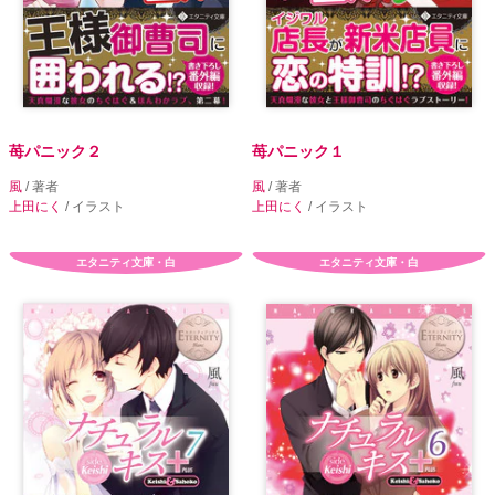
苺パニック２
苺パニック１
風
/ 著者
風
/ 著者
上田にく
/ イラスト
上田にく
/ イラスト
エタニティ文庫・白
エタニティ文庫・白