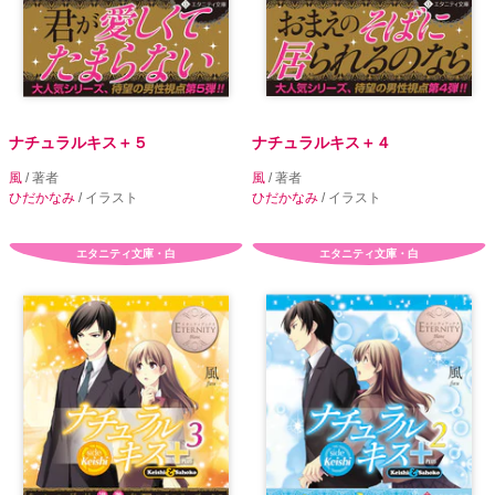
ナチュラルキス＋５
ナチュラルキス＋４
風
/ 著者
風
/ 著者
ひだかなみ
/ イラスト
ひだかなみ
/ イラスト
エタニティ文庫・白
エタニティ文庫・白