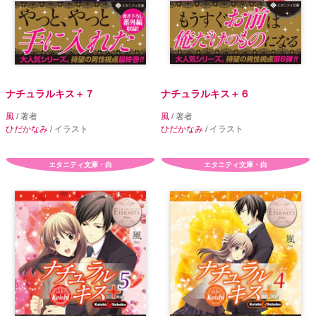
ナチュラルキス＋７
ナチュラルキス＋６
風
/ 著者
風
/ 著者
ひだかなみ
/ イラスト
ひだかなみ
/ イラスト
エタニティ文庫・白
エタニティ文庫・白