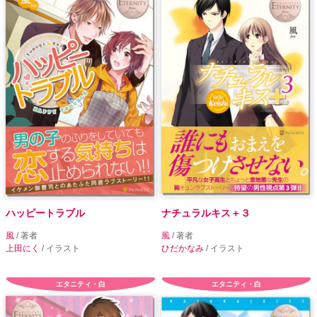
ハッピートラブル
ナチュラルキス＋３
風
/ 著者
風
/ 著者
上田にく
/ イラスト
ひだかなみ
/ イラスト
エタニティ・白
エタニティ・白