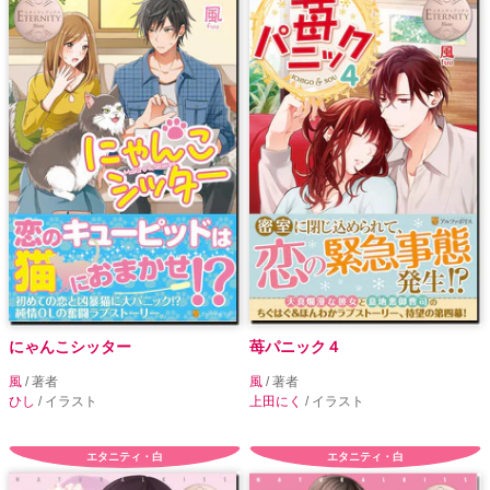
にゃんこシッター
苺パニック４
風
/ 著者
風
/ 著者
ひし
/ イラスト
上田にく
/ イラスト
エタニティ・白
エタニティ・白