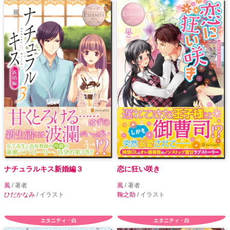
ナチュラルキス新婚編３
恋に狂い咲き
風
/ 著者
風
/ 著者
ひだかなみ
/ イラスト
鞠之助
/ イラスト
エタニティ・白
エタニティ・白