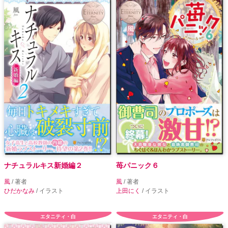
ナチュラルキス新婚編２
苺パニック６
風
/ 著者
風
/ 著者
ひだかなみ
/ イラスト
上田にく
/ イラスト
エタニティ・白
エタニティ・白