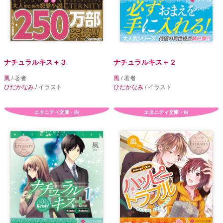
ナチュラルキス＋３
ナチュラルキス＋２
風
/ 著者
風
/ 著者
ひだかなみ
/ イラスト
ひだかなみ
/ イラスト
エタニティ文庫・白
エタニティ文庫・白