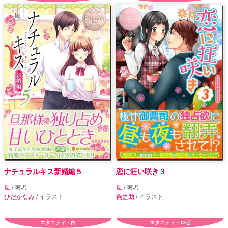
ナチュラルキス新婚編５
恋に狂い咲き３
風
/ 著者
風
/ 著者
ひだかなみ
/ イラスト
鞠之助
/ イラスト
エタニティ・白
エタニティ・ロゼ