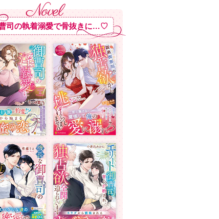
曹司の執着溺愛で骨抜きに…♡