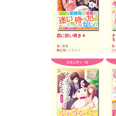
恋に狂い咲き４
ナ
５
風
/ 著者
風
鞠之助
/ イラスト
ひ
エタニティ・白