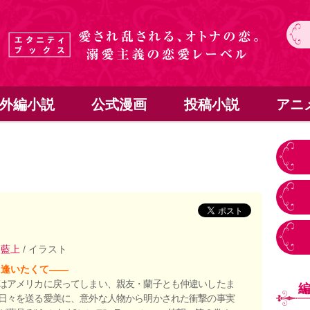
外編小説
公式漫画
投稿小説
アニ
藍上
/ イラスト
に逢いたくて――
はアメリカに戻ってしまい、親友・蘭子とも仲違いしたま
日々を送る愛美に、意外な人物から明かされた衝撃の事実