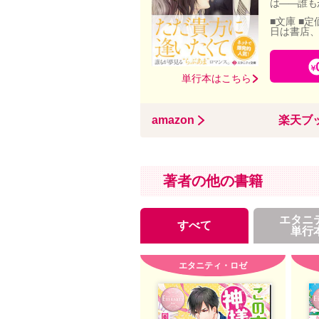
は――誰も
■文庫 ■定
日は書店
単行本はこちら
amazon
楽天ブ
著者の他の書籍
エタニ
すべて
単行
エタニティ・ロゼ