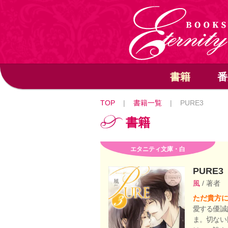
書籍
番
TOP
|
書籍一覧
|
PURE3
書籍
エタニティ文庫・白
PURE3
風
/ 著者
ただ貴方
愛する優誠
ま。切ない