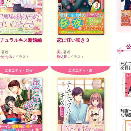
チュラルキス新婚編
恋に狂い咲き３
/ 著者
風
/ 著者
だかなみ
/ イラスト
鞠之助
/ イラスト
死亡
羽目
エタニティ・ロゼ
エタニティ・白
利害
な溺