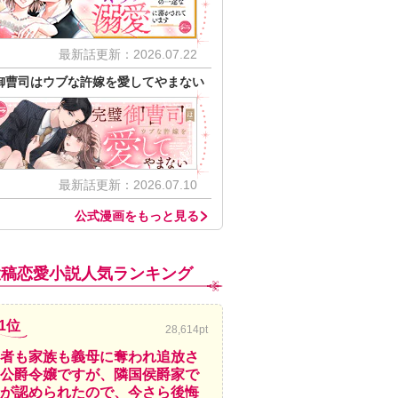
最新話更新：2026.07.22
御曹司はウブな許嫁を愛してやまない
最新話更新：2026.07.10
公式漫画をもっと見る
投稿恋愛小説人気ランキング
1位
28,614pt
者も家族も義母に奪われ追放さ
公爵令嬢ですが、隣国侯爵家で
が認められたので、今さら後悔