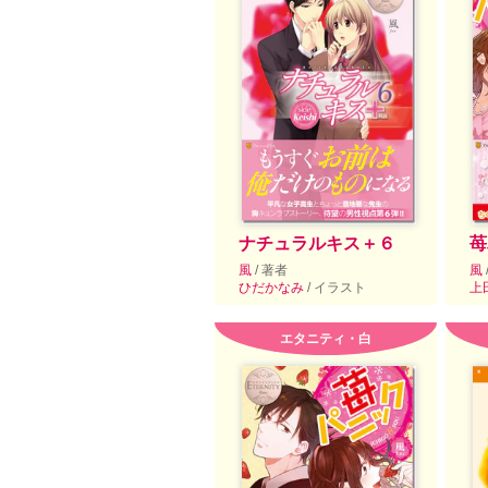
ナチュラルキス＋６
苺
風
/ 著者
風
ひだかなみ
/ イラスト
上
エタニティ・白