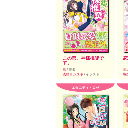
この恋、神様推奨で
恋
す。
風
/ 著者
風
浅島ヨシユキ
/ イラスト
鞠
エタニティ・ロゼ