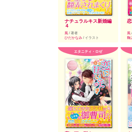
ナチュラルキス新婚編
恋
４
風
/ 著者
風
ひだかなみ
/ イラスト
鞠
エタニティ・ロゼ