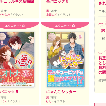
チュラルキス新婚編
苺パニック６
され
/ 著者
風
/ 著者
コル
だかなみ
/ イラスト
上田にく
/ イラスト
エタニティ・白
エタニティ・白
【R
臣桜
貧乏
とし
資料
の間
蜜井
パニック５
にゃんこシッター
/ 著者
風
/ 著者
田にく
/ イラスト
ひし
/ イラスト