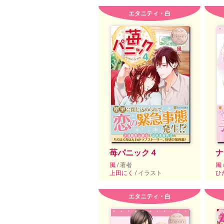
エタニティ・白
苺パニック４
ナ
風
/ 著者
風
上田にく
/ イラスト
ひ
エタニティ・白