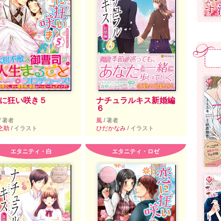
に狂い咲き５
ナチュラルキス新婚編
６
/ 著者
風
/ 著者
之助
/ イラスト
ひだかなみ
/ イラスト
エタニティ・白
エタニティ・ロゼ