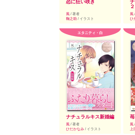
恋に狂い咲き
ナ
２
風
/ 著者
風
鞠之助
/ イラスト
ひ
エタニティ・白
ナチュラルキス新婚編
苺
風
/ 著者
風
ひだかなみ
/ イラスト
上