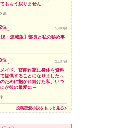
てももう戻りません
ク傘
2位
5,403pt
-18・連載版】部長と私の秘め事
3位
2,137pt
メイド、官能作家に身体を資料
て提供することになりました～
のために抱かれ続けた私、いつ
にか彼の最愛に～
蜂
投稿恋愛小説をもっと見る