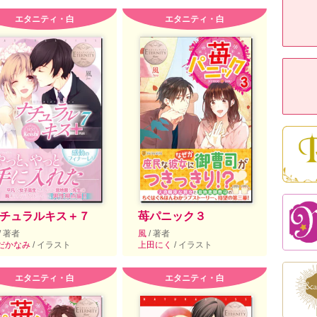
エタニティ・白
エタニティ・白
チュラルキス＋７
苺パニック３
/ 著者
風
/ 著者
だかなみ
/ イラスト
上田にく
/ イラスト
エタニティ・白
エタニティ・白