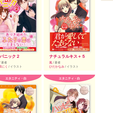
パニック２
ナチュラルキス＋５
/ 著者
風
/ 著者
田にく
/ イラスト
ひだかなみ
/ イラスト
エタニティ・白
エタニティ・白