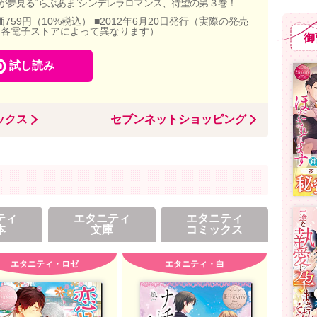
が夢見る“らぶあま”シンデレラロマンス、待望の第３巻！
価759円（10%税込） ■2012年6月20日発行（実際の発売
、各電子ストアによって異なります）
御
試し読み
ックス
セブンネットショッピング
ティ
エタニティ
エタニティ
本
文庫
コミックス
エタニティ・ロゼ
エタニティ・白