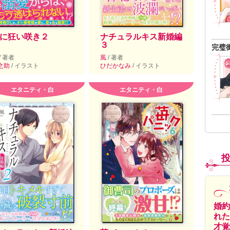
に狂い咲き２
ナチュラルキス新婚編
３
完璧
/ 著者
風
/ 著者
之助
/ イラスト
ひだかなみ
/ イラスト
エタニティ・白
エタニティ・白
婚約
れた
才覚