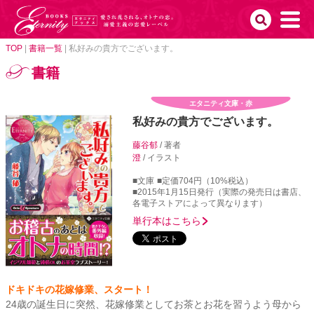
TOP
|
書籍一覧
|
私好みの貴方でございます。
書籍
エタニティ文庫・赤
私好みの貴方でございます。
藤谷郁
/ 著者
澄
/ イラスト
■文庫
■定価704円（10%税込）
■2015年1月15日発行（実際の発売日は書店、
各電子ストアによって異なります）
単行本はこちら
ドキドキの花嫁修業、スタート！
24歳の誕生日に突然、花嫁修業としてお茶とお花を習うよう母から