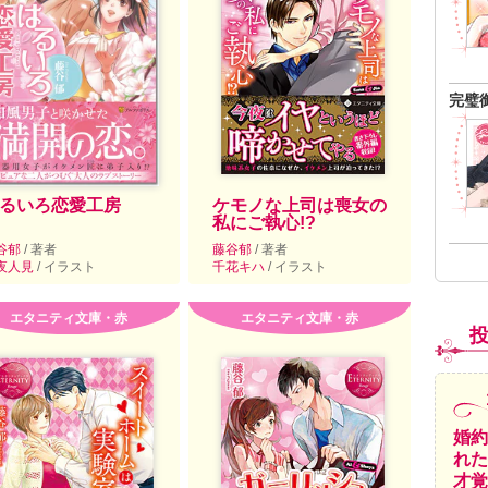
完璧
るいろ恋愛工房
ケモノな上司は喪女の
私にご執心!?
谷郁
/ 著者
藤谷郁
/ 著者
夜人見
/ イラスト
千花キハ
/ イラスト
エタニティ文庫・赤
エタニティ文庫・赤
婚約
れた
才覚