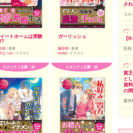
され
コル
イートホームは実験
ガーリッシュ
【R
!?
臣桜
谷郁
/ 著者
藤谷郁
/ 著者
川なつみ
/ イラスト
motai
/ イラスト
エタニティ文庫・赤
エタニティ文庫・赤
貧乏
とし
資料
の間
蜜井