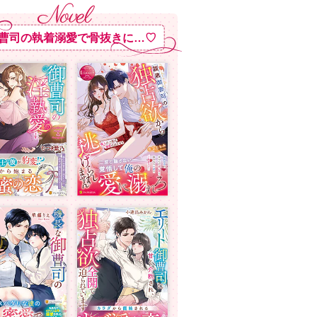
曹司の執着溺愛で骨抜きに…♡