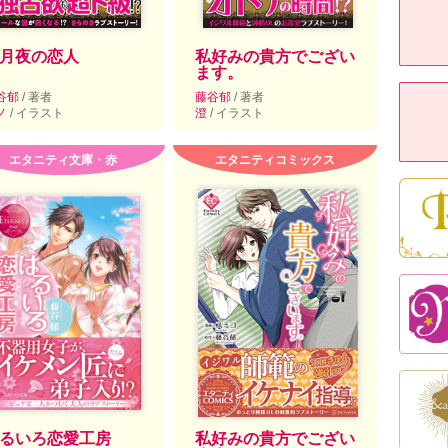
月夜の恋人
私好みの貴方でござい
ます。
谷郁
/ 著者
藤谷郁
/ 著者
ノ
/ イラスト
澄
/ イラスト
エタニティ文庫・赤
エタニティコミックス
るいろ恋愛工房
私好みの貴方でござい