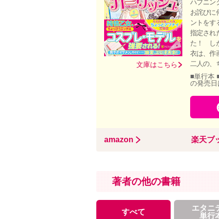
ハプニン
お詫びに
ントをす
指定され
た！ し
衣は、作
二人の、
文庫はこちら
■単行本 
の発売日
amazon
楽天ブ
著者の他の書籍
エタニ
すべて
単行