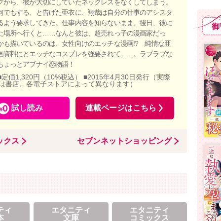
グから、彼が大切にしていたネックレスをなくしてしまう。
何でもする、と告げた亜衣に、翔哉は自分の仕事のアシスタ
るよう要求してきた。仕事内容を知らないまま、後日、彼に
御
た場所へ行くと……なんと彼は、超売れっ子の漫画家だっ
かも描いているのは、女性向けのエッチな漫画!? 純情な亜
画資料にとエッチなコスプレを強要されて……。ラブラブな
ちょっとアブナイ恋物語！
■定価1,320円（10%税込） ■2015年4月30日発行（実際
は書店、各電子ストアによって異なります）
試し読み
連載ページはこちら
ックス
セブンネットショッピング
ティ
エタニティ
エタニティ
本
文庫
コミックス