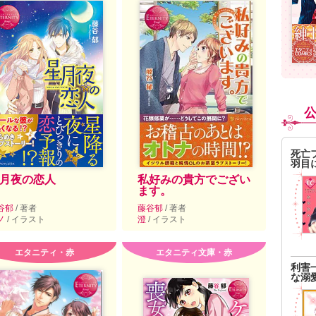
死亡
羽目
月夜の恋人
私好みの貴方でござい
ます。
谷郁
/ 著者
藤谷郁
/ 著者
ノ
/ イラスト
澄
/ イラスト
エタニティ・赤
エタニティ文庫・赤
利害
な溺