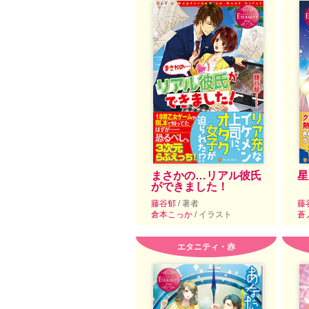
まさかの…リアル彼氏
星
ができました！
藤谷郁
/ 著者
藤
倉本こっか
/ イラスト
蒼
エタニティ・赤