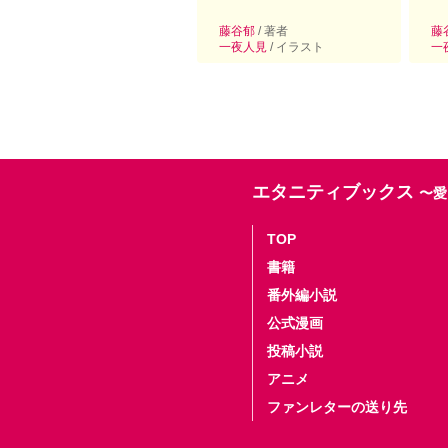
藤谷郁
/ 著者
藤
一夜人見
/ イラスト
一
エタニティブックス
〜愛
TOP
書籍
番外編小説
公式漫画
投稿小説
アニメ
ファンレターの送り先