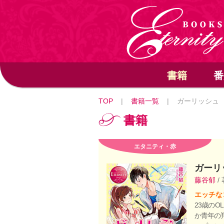
書籍
番
TOP
|
書籍一覧
|
ガーリッシュ
書籍
エタニティ・赤
ガーリ
藤谷郁
/
エッチな
23歳の
か青年の