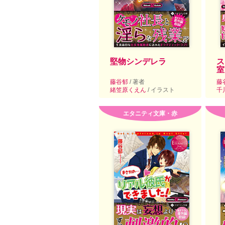
堅物シンデレラ
ス
室
藤谷郁
/ 著者
藤
緒笠原くえん
/ イラスト
千
エタニティ文庫・赤