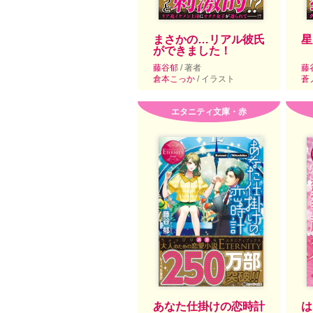
まさかの…リアル彼氏
星
ができました！
藤谷郁
/ 著者
藤
倉本こっか
/ イラスト
蒼
エタニティ文庫・赤
あなた仕掛けの恋時計
は