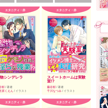
エタニティ・赤
エタニティ・赤
物シンデレラ
スイートホームは実験
室!?
谷郁
/ 著者
藤谷郁
/ 著者
笠原くえん
/ イラスト
千川なつみ
/ イラスト
エタニティ・赤
エタニティ・赤