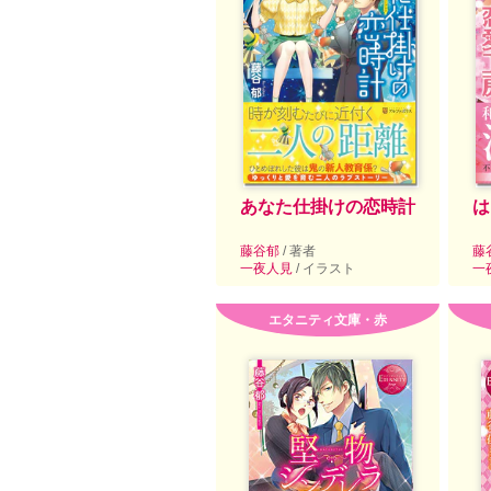
あなた仕掛けの恋時計
は
藤谷郁
/ 著者
藤
一夜人見
/ イラスト
一
エタニティ文庫・赤