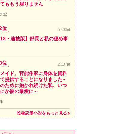
てももう戻りません
ク傘
2位
5,403pt
-18・連載版】部長と私の秘め事
3位
2,137pt
メイド、官能作家に身体を資料
て提供することになりました～
のために抱かれ続けた私、いつ
にか彼の最愛に～
蜂
投稿恋愛小説をもっと見る