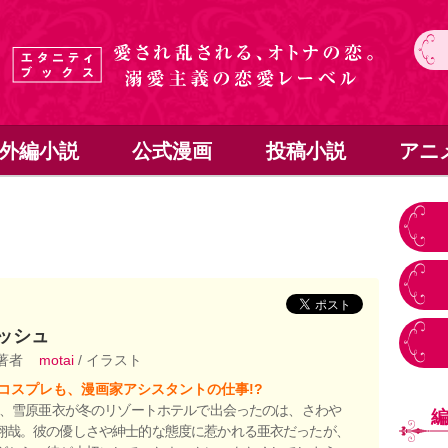
外編小説
公式漫画
投稿小説
アニ
ッシュ
 著者
motai
/ イラスト
コスプレも、漫画家アシスタントの仕事!?
OL、雪原亜衣が冬のリゾートホテルで出会ったのは、さわや
翔哉。彼の優しさや紳士的な態度に惹かれる亜衣だったが、