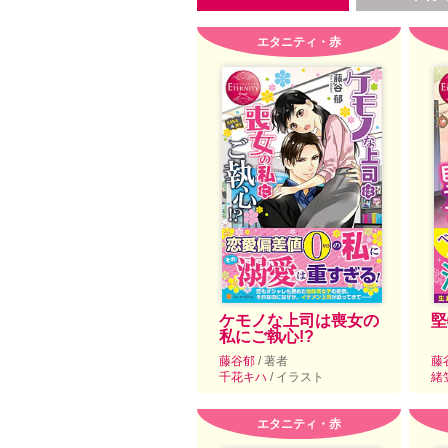
エタニティ・赤
ケモノな上司は喪女の
堅
私にご執心!?
藤谷郁
/ 著者
藤
千花キハ
/ イラスト
緒
エタニティ・赤