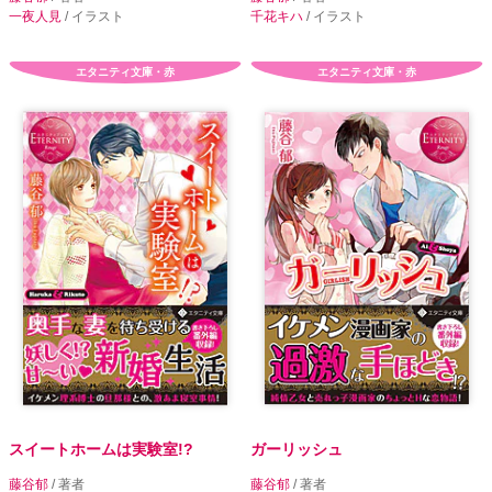
一夜人見
/ イラスト
千花キハ
/ イラスト
エタニティ文庫・赤
エタニティ文庫・赤
スイートホームは実験室!?
ガーリッシュ
藤谷郁
/ 著者
藤谷郁
/ 著者