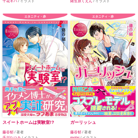
千花キハ
/ イラスト
緒笠原くえん
/ イラスト
エタニティ・赤
エタニティ・赤
スイートホームは実験室!?
ガーリッシュ
藤谷郁
/ 著者
藤谷郁
/ 著者
千川なつみ
/ イラスト
motai
/ イラスト