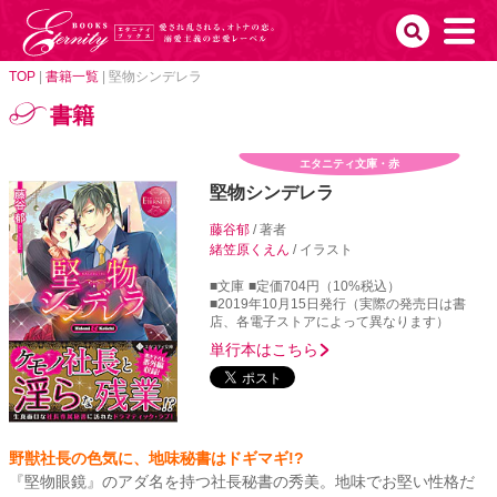
TOP
|
書籍一覧
|
堅物シンデレラ
書籍
エタニティ文庫・赤
堅物シンデレラ
藤谷郁
/ 著者
緒笠原くえん
/ イラスト
■文庫
■定価704円（10%税込）
■2019年10月15日発行（実際の発売日は書
店、各電子ストアによって異なります）
単行本はこちら
野獣社長の色気に、地味秘書はドギマギ!?
『堅物眼鏡』のアダ名を持つ社長秘書の秀美。地味でお堅い性格だ