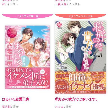
澄
/ イラスト
一夜人見
/ イラスト
エタニティ文庫・赤
エタニティコミックス
はるいろ恋愛工房
私好みの貴方でございます。
藤谷郁
/ 著者
スミコ
/ 漫画