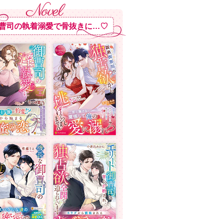
曹司の執着溺愛で骨抜きに…♡