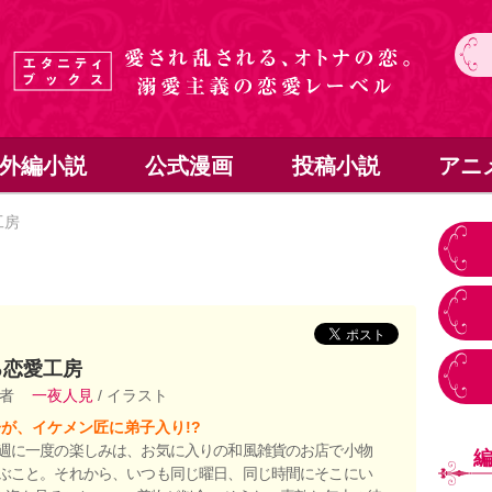
外編小説
公式漫画
投稿小説
アニ
工房
ろ恋愛工房
著者
一夜人見
/ イラスト
が、イケメン匠に弟子入り!?
週に一度の楽しみは、お気に入りの和風雑貨のお店で小物
ぶこと。それから、いつも同じ曜日、同じ時間にそこにい