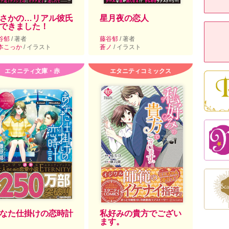
さかの…リアル彼氏
星月夜の恋人
できました！
谷郁
/ 著者
藤谷郁
/ 著者
本こっか
/ イラスト
蒼ノ
/ イラスト
エタニティ文庫・赤
エタニティコミックス
なた仕掛けの恋時計
私好みの貴方でござい
ます。