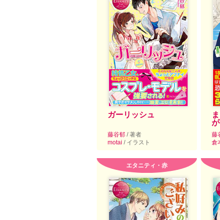
ガーリッシュ
ま
が
藤谷郁
/ 著者
藤
motai
/ イラスト
倉
エタニティ・赤