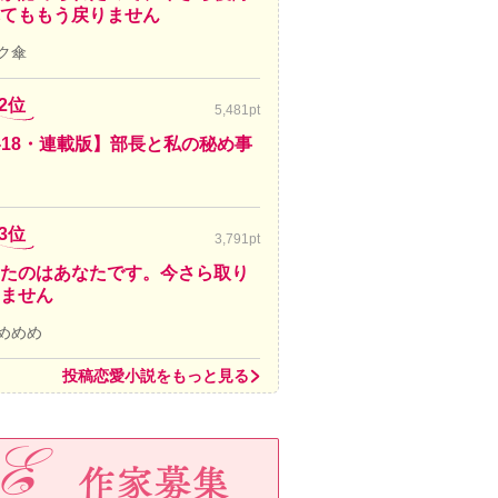
てももう戻りません
ク傘
2位
5,481pt
-18・連載版】部長と私の秘め事
3位
3,791pt
たのはあなたです。今さら取り
ません
めめめ
投稿恋愛小説をもっと見る