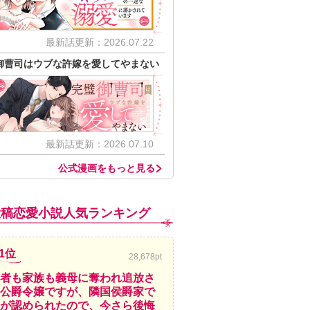
最新話更新：2026.07.22
御曹司はウブな許嫁を愛してやまない
最新話更新：2026.07.10
公式漫画をもっと見る
投稿恋愛小説人気ランキング
1位
28,678pt
者も家族も義母に奪われ追放さ
公爵令嬢ですが、隣国侯爵家で
が認められたので、今さら後悔