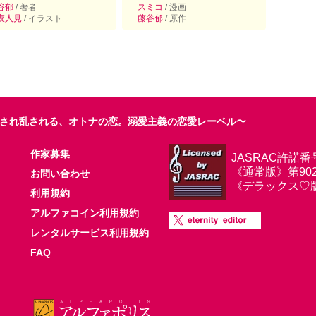
谷郁
/ 著者
スミコ
/ 漫画
夜人見
/ イラスト
藤谷郁
/ 原作
され乱される、オトナの恋。溺愛主義の恋愛レーベル〜
作家募集
JASRAC許諾番
《通常版》第9025
お問い合わせ
《デラックス♡版》第
利用規約
アルファコイン利用規約
レンタルサービス利用規約
FAQ