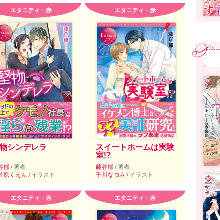
エタニティ・赤
エタニティ・赤
物シンデレラ
スイートホームは実験
室!?
谷郁
/ 著者
藤谷郁
/ 著者
笠原くえん
/ イラスト
千川なつみ
/ イラスト
エタニティ・赤
エタニティ・赤