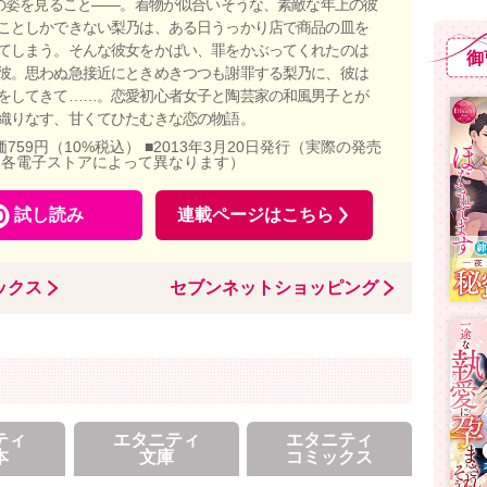
”の姿を見ること――。着物が似合いそうな、素敵な年上の彼
ことしかできない梨乃は、ある日うっかり店で商品の皿を
てしまう。そんな彼女をかばい、罪をかぶってくれたのは
御
彼。思わぬ急接近にときめきつつも謝罪する梨乃に、彼は
をしてきて……。恋愛初心者女子と陶芸家の和風男子とが
織りなす、甘くてひたむきな恋の物語。
価759円（10%税込） ■2013年3月20日発行（実際の発売
、各電子ストアによって異なります）
試し読み
連載ページはこちら
ックス
セブンネットショッピング
ティ
エタニティ
エタニティ
本
文庫
コミックス