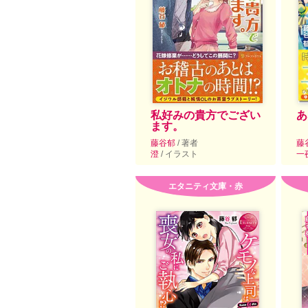
私好みの貴方でござい
あ
ます。
藤谷郁
/ 著者
藤
澄
/ イラスト
一
エタニティ文庫・赤