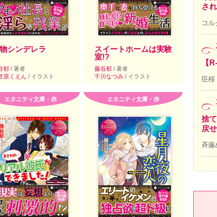
され
コル
物シンデレラ
スイートホームは実験
室!?
【R
谷郁
/ 著者
藤谷郁
/ 著者
笠原くえん
/ イラスト
千川なつみ
/ イラスト
臣桜
エタニティ文庫・赤
エタニティ文庫・赤
捨て
戻せ
斉藤