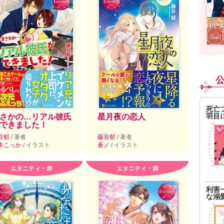
死亡
羽目
さかの…リアル彼氏
星月夜の恋人
できました！
谷郁
/ 著者
藤谷郁
/ 著者
本こっか
/ イラスト
蒼ノ
/ イラスト
エタニティ・赤
エタニティ・赤
利害
な溺