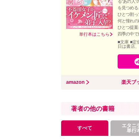
る“あの人
を見つめる
ひとつ割っ
何と憧れの
ひとつ提案
四季の中で
単行本はこちら
■文庫 ■定
日は書店
amazon
楽天ブ
著者の他の書籍
エタニ
すべて
単行