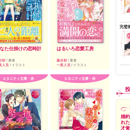
完璧
なた仕掛けの恋時計
はるいろ恋愛工房
谷郁
/ 著者
藤谷郁
/ 著者
夜人見
/ イラスト
一夜人見
/ イラスト
エタニティ文庫・赤
エタニティ文庫・赤
婚約
れた
才覚