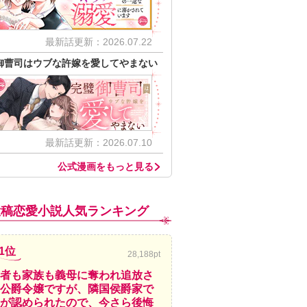
最新話更新：2026.07.22
御曹司はウブな許嫁を愛してやまない
最新話更新：2026.07.10
公式漫画をもっと見る
投稿恋愛小説人気ランキング
1位
28,188pt
者も家族も義母に奪われ追放さ
公爵令嬢ですが、隣国侯爵家で
が認められたので、今さら後悔