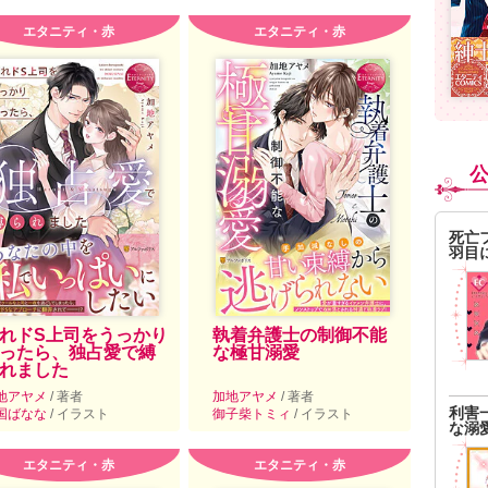
エタニティ・赤
エタニティ・赤
死亡
羽目
れドS上司をうっかり
執着弁護士の制御不能
ったら、独占愛で縛
な極甘溺愛
れました
地アヤメ
/ 著者
加地アヤメ
/ 著者
利害
国ばなな
/ イラスト
御子柴トミィ
/ イラスト
な溺
エタニティ・赤
エタニティ・赤