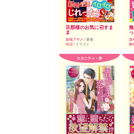
旦那様のお気に召すま
無
ま
っ
加地アヤメ
/ 著者
加
SUZ
/ イラスト
夜
エタニティ・赤