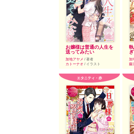
お嬢様は普通の人生を
執
送ってみたい
ぎ
加地アヤメ
/ 著者
加
カトーナオ
/ イラスト
藤
エタニティ・赤