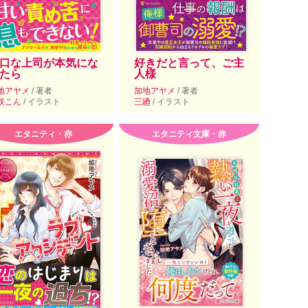
口な上司が本気にな
好きだと言って、ご主
たら
人様
地アヤメ
/ 著者
加地アヤメ
/ 著者
咲こん
/ イラスト
三廼
/ イラスト
エタニティ・赤
エタニティ文庫・赤