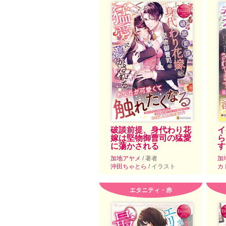
破談前提、身代わり花
イ
嫁は堅物御曹司の猛愛
ら
に蕩かされる
す
加地アヤメ
/ 著者
加
沖田ちゃとら
/ イラスト
カ
エタニティ・赤