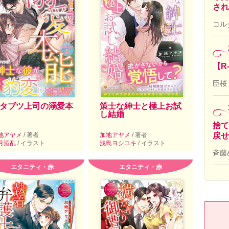
され
コル
【R
臣桜
タブツ上司の溺愛本
策士な紳士と極上お試
し結婚
捨て
地アヤメ
/ 著者
加地アヤメ
/ 著者
戻せ
月酒乱
/ イラスト
浅島ヨシユキ
/ イラスト
斉藤
エタニティ・赤
エタニティ・赤