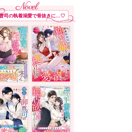
曹司の執着溺愛で骨抜きに…♡