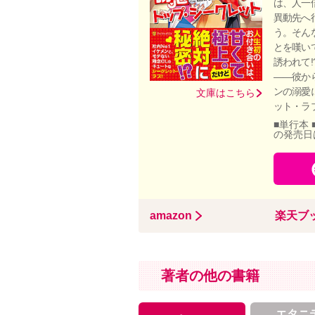
は、人一
異動先へ
う。そん
とを嘆い
誘われて
――彼か
ンの溺愛
文庫はこちら
ット・ラ
■単行本 
の発売日
amazon
楽天ブ
著者の他の書籍
エタニ