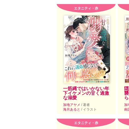
エタニティ・赤
一筋縄ではいかない年
隠
下イケメンの甘く過激
襲
な溺愛
ら
加地アヤメ
/ 著者
加
海月あると
/ イラスト
南
エタニティ・赤