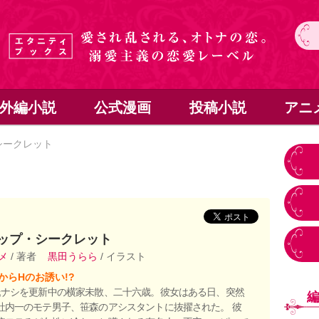
外編小説
公式漫画
投稿小説
アニ
シークレット
ップ・シークレット
ヤメ
/ 著者
黒田うらら
/ イラスト
からHのお誘い!?
氏ナシを更新中の横家未散、二十六歳。彼女はある日、突然
社内一のモテ男子、笹森のアシスタントに抜擢された。 彼