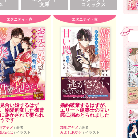
本
文庫
コミックス
エタニティ・赤
エタニティ・赤
見合い婚するはず
婚約破棄するはずが、
、溺愛豹変した御曹
エリート建築士の甘い
に蕩かされて娶られ
罠に搦めとられました
うです
地アヤメ
/ 著者
加地アヤメ
/ 著者
咲ねねば
/ イラスト
みよしあやと
/ イラスト