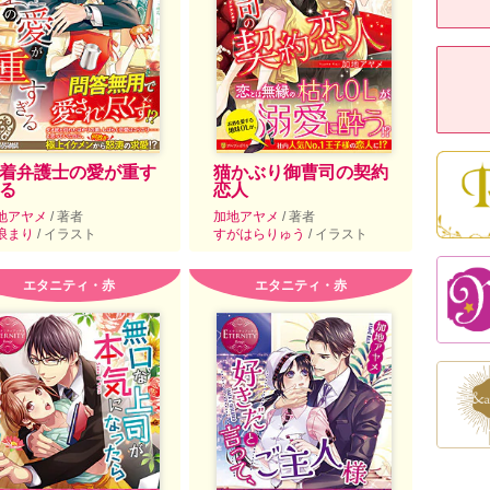
着弁護士の愛が重す
猫かぶり御曹司の契約
る
恋人
地アヤメ
/ 著者
加地アヤメ
/ 著者
浪まり
/ イラスト
すがはらりゅう
/ イラスト
エタニティ・赤
エタニティ・赤