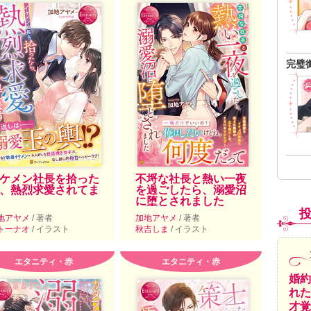
完璧
ケメン社長を拾った
不埒な社長と熱い一夜
、熱烈求愛されてま
を過ごしたら、溺愛沼
に堕とされました
地アヤメ
/ 著者
加地アヤメ
/ 著者
トーナオ
/ イラスト
秋吉しま
/ イラスト
エタニティ・赤
エタニティ・赤
婚約
れた
才覚