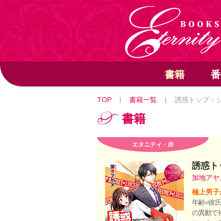
書籍
番
TOP
|
書籍一覧
|
誘惑トップ・
書籍
エタニティ・赤
誘惑ト
加地ア
極上男子
年齢=彼
の異動で