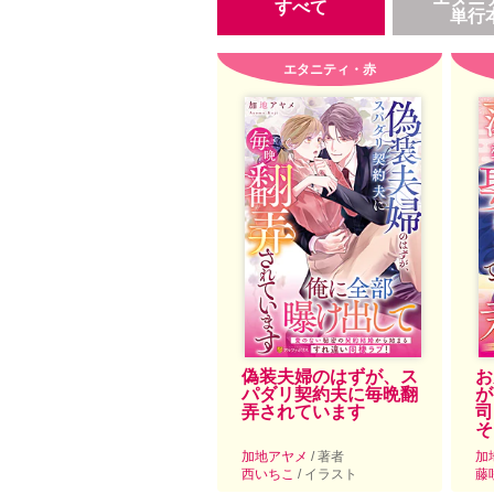
すべて
単行
エタニティ・赤
偽装夫婦のはずが、ス
お
パダリ契約夫に毎晩翻
が
弄されています
司
そ
加地アヤメ
/ 著者
加
西いちこ
/ イラスト
藤