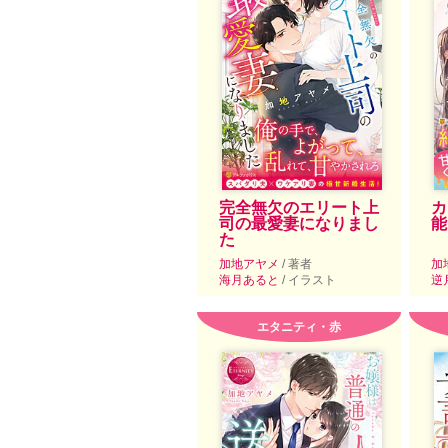
完全無欠のエリート上
カ
司の最愛妻になりまし
能
た
加地アヤメ
/ 著者
加
海月あると
/ イラスト
逆
エタニティ・赤