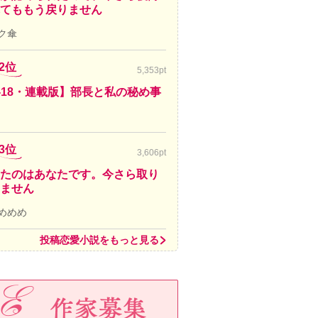
てももう戻りません
ク傘
2位
5,353pt
-18・連載版】部長と私の秘め事
3位
3,606pt
たのはあなたです。今さら取り
ません
めめめ
投稿恋愛小説をもっと見る