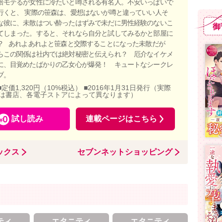
倍モテるが女性に冷たいと噂される有名人。不安いっぱいで
行くと、 実際の笹森は、愛想はないが噂と違っていい人そ
な彼に、未散はつい酔ったはずみで未だに男性経験のないこ
御
てしまった。すると、それなら自分と試してみるかと部屋に
!? あれよあれよと笹森と交際することになった未散だが
らこの関係は社内では絶対秘密と伝えられ？ 厄介なイケメ
に、目覚めたばかりの乙女心が爆発！ キュートなシークレ
ブ。
■定価1,320円（10%税込） ■2016年1月31日発行（実際
は書店、各電子ストアによって異なります）
試し読み
連載ページはこちら
ックス
セブンネットショッピング
ティ
エタニティ
エタニティ