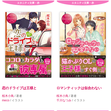
エタニティ文庫・赤
エタニティ文庫・赤
恋のドライブは王様と
ロマンティックは似合わない
桜木小鳥
/ 著者
桜木小鳥
/ 著者
meco
/ イラスト
千川なつみ
/ イラスト