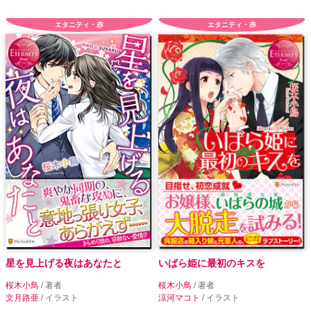
エタニティ・赤
エタニティ・赤
星を見上げる夜はあなたと
いばら姫に最初のキスを
桜木小鳥
/ 著者
桜木小鳥
/ 著者
文月路亜
/ イラスト
涼河マコト
/ イラスト