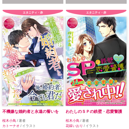
エタニティ・赤
エタニティ・赤
不機嫌な婚約者と永遠の誓いを
わたしのＳＰの鉄壁・恋愛警護
桜木小鳥
/ 著者
桜木小鳥
/ 著者
カトーナオ
/ イラスト
花綵いおり
/ イラスト