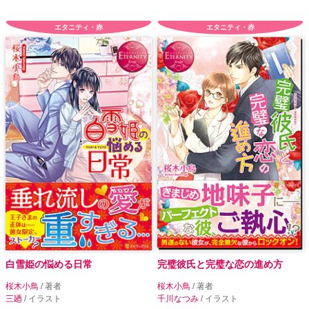
エタニティ・赤
エタニティ・赤
白雪姫の悩める日常
完璧彼氏と完璧な恋の進め方
桜木小鳥
/ 著者
桜木小鳥
/ 著者
三廼
/ イラスト
千川なつみ
/ イラスト