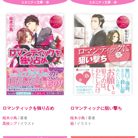
エタニティ文庫・赤
エタニティ文庫・赤
ロマンティックを独り占め
ロマンティックに狙い撃ち
桜木小鳥
/ 著者
桜木小鳥
/ 著者
黒枝シア
/ イラスト
箱
/ イラスト