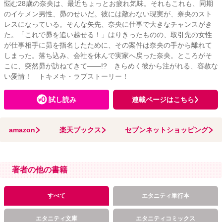
悩む28歳の奈央は、最近ちょっとお疲れ気味。それもこれも、同期
のイケメン男性、昴のせいだ。彼には敵わない現実が、奈央のスト
レスになっている。そんな矢先、奈央に仕事で大きなチャンスがき
た。「これで昴を追い越せる！」はりきったものの、取引先の女性
が仕事相手に昴を指名したために、その案件は奈央の手から離れて
しまった。落ち込み、会社を休んで実家へ戻った奈央。ところがそ
こに、突然昴が訪ねてきて――!? きらめく彼から注がれる、容赦な
い愛情！ トキメキ・ラブストーリー！
試し読み
連載ページはこちら
amazon
楽天ブックス
セブンネットショッピング
著者の他の書籍
すべて
エタニティ単行本
エタニティ文庫
エタニティコミックス