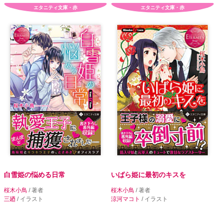
エタニティ文庫・赤
エタニティ文庫・赤
白雪姫の悩める日常
いばら姫に最初のキスを
桜木小鳥
/ 著者
桜木小鳥
/ 著者
三廼
/ イラスト
涼河マコト
/ イラスト