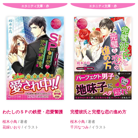
エタニティ文庫・赤
エタニティ文庫・赤
わたしのＳＰの鉄壁・恋愛警護
完璧彼氏と完璧な恋の進め方
桜木小鳥
/ 著者
桜木小鳥
/ 著者
花綵いおり
/ イラスト
千川なつみ
/ イラスト