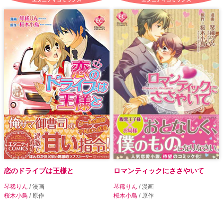
恋のドライブは王様と
ロマンティックにささやいて
琴稀りん
/ 漫画
琴稀りん
/ 漫画
桜木小鳥
/ 原作
桜木小鳥
/ 原作