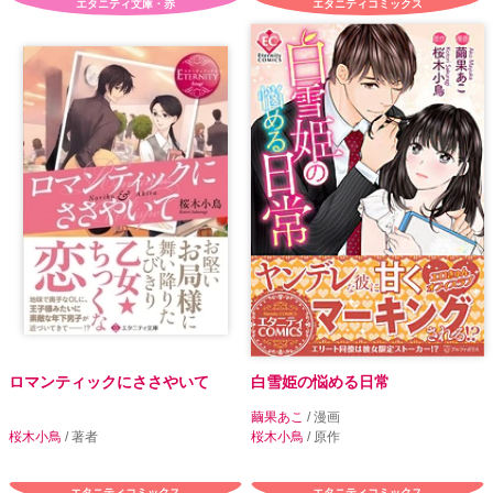
エタニティ文庫・赤
エタニティコミックス
ロマンティックにささやいて
白雪姫の悩める日常
繭果あこ
/ 漫画
桜木小鳥
/ 著者
桜木小鳥
/ 原作
エタニティコミックス
エタニティコミックス