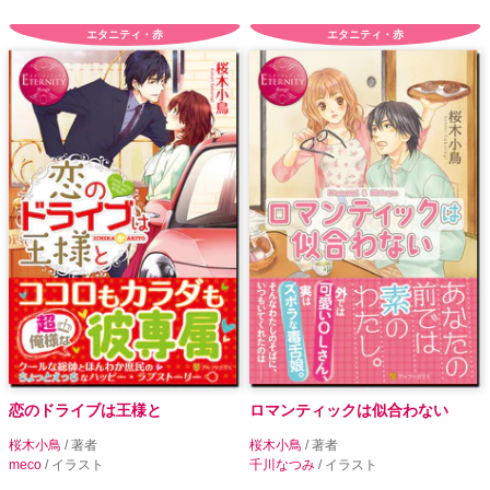
エタニティ・赤
エタニティ・赤
恋のドライブは王様と
ロマンティックは似合わない
桜木小鳥
/ 著者
桜木小鳥
/ 著者
meco
/ イラスト
千川なつみ
/ イラスト