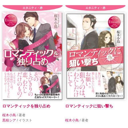
エタニティ・赤
エタニティ・赤
ロマンティックを独り占め
ロマンティックに狙い撃ち
桜木小鳥
/ 著者
黒枝シア
/ イラスト
桜木小鳥
/ 著者