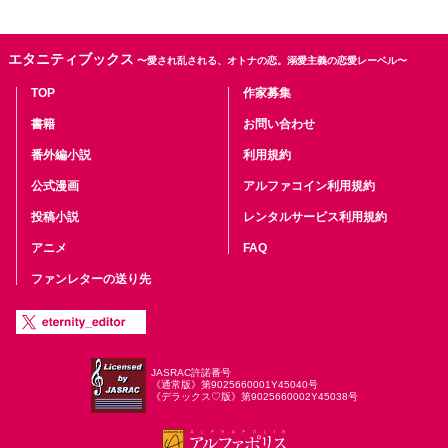
エタニティブックス
〜愛され乱される、オトナの恋。溺愛主義の恋愛レーベル〜
TOP
作家募集
書籍
お問い合わせ
番外編小説
利用規約
公式漫画
アルファコイン利用規約
投稿小説
レンタルサービス利用規約
アニメ
FAQ
ファンレターの送り先
JASRAC許諾番号
《通常版》第9025660001Y45040号
《デラックス♡版》第9025660002Y45038号