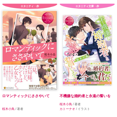
エタニティ・赤
エタニティ文庫・赤
ロマンティックにささやいて
不機嫌な婚約者と永遠の誓いを
桜木小鳥
/ 著者
桜木小鳥
/ 著者
カトーナオ
/ イラスト