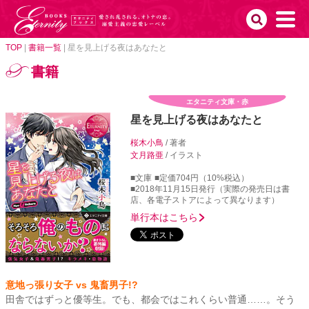
TOP
|
書籍一覧
|
星を見上げる夜はあなたと
書籍
エタニティ文庫・赤
星を見上げる夜はあなたと
桜木小鳥
/ 著者
文月路亜
/ イラスト
■文庫
■定価704円（10%税込）
■2018年11月15日発行（実際の発売日は書
店、各電子ストアによって異なります）
単行本はこちら
意地っ張り女子 vs 鬼畜男子!?
田舎ではずっと優等生。でも、都会ではこれくらい普通……。そう