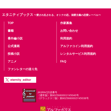
エタニティブックス
〜愛され乱される、オトナの恋。溺愛主義の恋愛レーベル〜
TOP
作家募集
書籍
お問い合わせ
番外編小説
利用規約
公式漫画
アルファコイン利用規約
投稿小説
レンタルサービス利用規約
アニメ
FAQ
ファンレターの送り先
JASRAC許諾番号
《通常版》第9025660001Y45040号
《デラックス♡版》第9025660002Y45038号