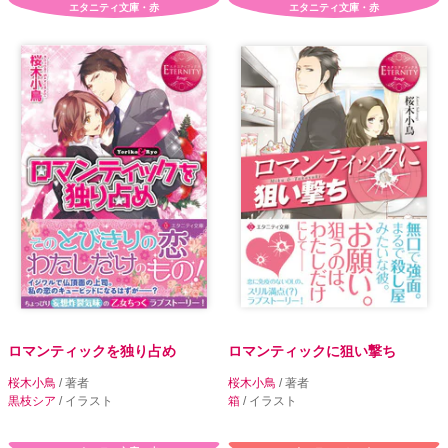
エタニティ文庫・赤
エタニティ文庫・赤
ロマンティックを独り占め
ロマンティックに狙い撃ち
桜木小鳥
/ 著者
桜木小鳥
/ 著者
黒枝シア
/ イラスト
箱
/ イラスト