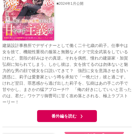
■2024年1月公開
建築設計事務所でデザイナーとして働く二十七歳の莉子。仕事中は
女を捨て、機能性重視の服装と無難なメイクで完全武装をしている
けれど、普段の好みはその真逆。それを偶然、憧れの建築家・加賀
弘樹に知られてしまう。しかし彼は、女を捨てるのは勿体ないと魅
力的な男の顔で彼女を口説いてきて？ 強烈に女を意識させる甘い
誘惑に、莉子は愛妻家という噂を承知で「一晩だけ」彼と過ごす。
けれど翌日、罪悪感から逃げ出した莉子を、弘樹はあの手この手で
甘やかし、まさかの猛アプローチ!? 「俺の好きにしていいと言った
のは、君だ」ワケアリ御曹司に甘く攻め落とされる、極上ラブスト
ーリー！
番外編を読む