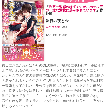
エタニティ・赤
「
利害一致婚のはずですが、ホテル王
の一途な溺愛に蕩かされています
」番
外編
決行の夜と今
みなつき菫
/ 著者
■2024年1月公開
彼氏に浮気されたばかりのOLの咲笑。幼馴染に誘われて、高級ホテ
ルで開かれる婚活パーティーにサクラとして参加することになっ
た。そこで大企業の御曹司でCEOのと出会い、意気投合。親に結婚
を急かされるという悩みを打ち明けると、同じ状況だった優に利害
一致婚を提案された。身分差を理解しながらも甘い眼差しにほださ
れ、咲笑は結婚を決意した。優は結婚後も紳士で優しいが、夜は情
熱的に迫ってきて……!? 「もう一秒も、触れるのを我慢できない」
咲笑だけを愛し抜く優と、身も心も彼に奪われた咲笑の、一夜から
始まるマリッジラブ！