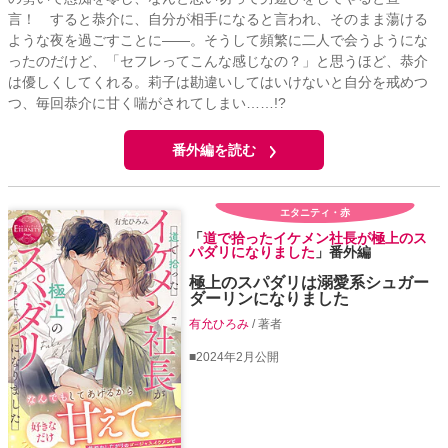
言！ すると恭介に、自分が相手になると言われ、そのまま蕩ける
ような夜を過ごすことに――。そうして頻繁に二人で会うようにな
ったのだけど、「セフレってこんな感じなの？」と思うほど、恭介
は優しくしてくれる。莉子は勘違いしてはいけないと自分を戒めつ
つ、毎回恭介に甘く喘がされてしまい……!?
番外編を読む
エタニティ・赤
「
道で拾ったイケメン社長が極上のス
パダリになりました
」番外編
極上のスパダリは溺愛系シュガー
ダーリンになりました
有允ひろみ
/ 著者
■2024年2月公開