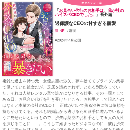
エタニティ・赤
「
お見合い代行のお相手は、我が社の
ハイスペCEOでした。
」番外編
過保護なCEOの甘すぎる寵愛
濘-NEI-
/ 著者
■2024年4月公開
複雑な過去を持つ元・女優志望の沙矢。夢を捨ててブライダル業界
で働いていた彼女だが、芝居を諦めきれず、とある副業をしてい
た。それは人材レンタル業で誰かになりきる仕事。その一環として
ある日、お見合い代行を引き受けたところ、お相手として現れたの
はなんと本業の会社のCEO！ 正体がバレて焦る沙矢に彼は依頼を
持ちかけてくる。それも結婚話から逃げるため派手に遊んでいるよ
うに見せたいというもので、沙矢は架空のお相手として五人の女性
を演じることに……。こうして始まったビジネスなのに、彼は沙矢
本人に惹かれ甘く迫り――心に傷を負う沙矢と、そんな彼女を救う