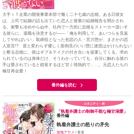
大手ＩＴ企業の開発事業本部で働く二十七歳の志穂。ある日彼女
は、上司で結婚の話も出ていた恋人と後輩の結婚報告を聞かされ
る。衝撃も冷めやらぬ中、社内で一方的に志穂をストーカー扱いす
る彼らに、退職を決意するが――「俺を利用して、あいつらを見返
してやればいい」取締役となった初恋の人・宮川惣が、まさかの恋
人宣言!? 昔と変わらず優しく面倒見のいい惣に迷惑はかけられない
と断る志穂に、彼はギブ＆テイクの付き合いを提案してくる。求め
られているのは身体だけ、そうわかっていても、自分に触れる彼の
手は愛されていると錯覚するほど甘く情熱的で……。元恋人たちの
極甘再会愛！
番外編を読む
エタニティ・赤
「
執着弁護士の制御不能な極甘溺愛
」
番外編
執着弁護士の怒りの矛先
加地アヤメ
/ 著者