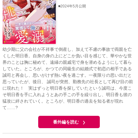
■2024年5月公開
幼少期に父の会社が不祥事で倒産し、加えて不慮の事故で両親を亡
くした明日香。自身の身の上にどこか負い目を感じて、華やかな世
界のことは胸に秘めて、遠縁の親戚宅で身を潜めるようにして暮ら
していた。ところが、かつての同級生の結婚式で初恋の相手である
誠司と再会し、思いがけず熱い夜を過ごす。一夜限りの思い出だと
思っていたが、後日、 誠司が突然、勤務先の社長として再び目の前
に現れた！ 実はずっと明日香を探していたという誠司は、今度こ
そ明日香を手に入れようとあの手この手を繰り出し、明日香も彼の
猛攻に絆されていく。ところが、明日香の過去を知る者が現れ
て……?
番外編を読む