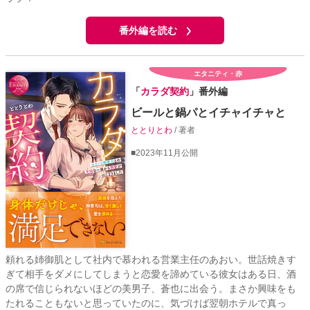
番外編を読む
エタニティ・赤
「
カラダ契約
」番外編
ビールと鍋パとイチャイチャと
ととりとわ
/ 著者
■2023年11月公開
頼れる姉御肌として社内で慕われる営業主任のあおい。世話焼きす
ぎて相手をダメにしてしまうと恋愛を諦めている彼女はある日、酒
の席で信じられないほどの美男子、蒼也に出会う。まさか興味をも
たれることもないと思っていたのに、気づけば翌朝ホテルで真っ