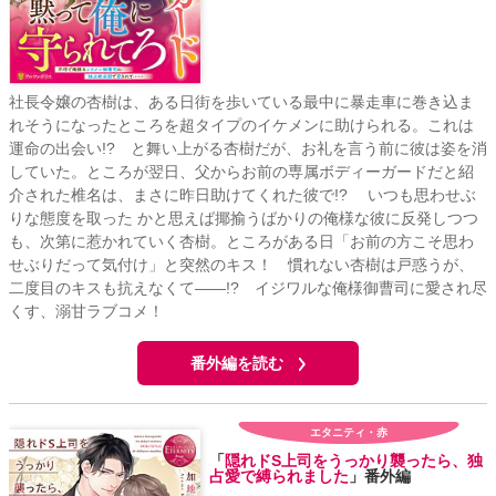
社長令嬢の杏樹は、ある日街を歩いている最中に暴走車に巻き込ま
れそうになったところを超タイプのイケメンに助けられる。これは
運命の出会い!? と舞い上がる杏樹だが、お礼を言う前に彼は姿を消
していた。ところが翌日、父からお前の専属ボディーガードだと紹
介された椎名は、まさに昨日助けてくれた彼で!? いつも思わせぶ
りな態度を取った かと思えば揶揄うばかりの俺様な彼に反発しつつ
も、次第に惹かれていく杏樹。ところがある日「お前の方こそ思わ
せぶりだって気付け」と突然のキス！ 慣れない杏樹は戸惑うが、
二度目のキスも抗えなくて――!? イジワルな俺様御曹司に愛され尽
くす、溺甘ラブコメ！
番外編を読む
エタニティ・赤
「
隠れドS上司をうっかり襲ったら、独
占愛で縛られました
」番外編