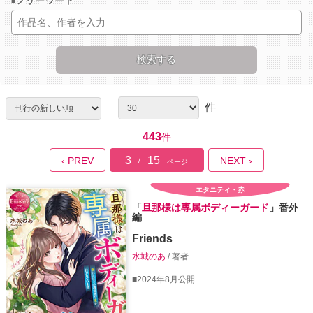
フリーワード
件
443
件
3
15
‹ PREV
NEXT ›
/
ページ
エタニティ・赤
「
旦那様は専属ボディーガード
」番外
編
Friends
水城のあ
/ 著者
■2024年8月公開