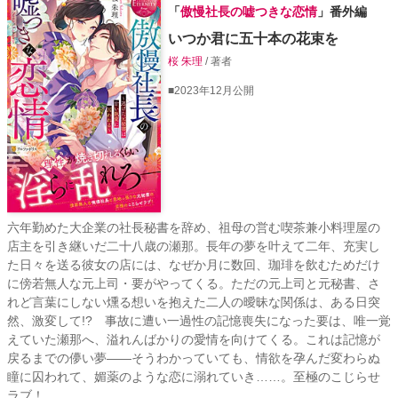
「
傲慢社長の嘘つきな恋情
」番外編
いつか君に五十本の花束を
桜 朱理
/ 著者
■2023年12月公開
六年勤めた大企業の社長秘書を辞め、祖母の営む喫茶兼小料理屋の
店主を引き継いだ二十八歳の瀬那。長年の夢を叶えて二年、充実し
た日々を送る彼女の店には、なぜか月に数回、珈琲を飲むためだけ
に傍若無人な元上司・要がやってくる。ただの元上司と元秘書、さ
れど言葉にしない燻る想いを抱えた二人の曖昧な関係は、ある日突
然、激変して!? 事故に遭い一過性の記憶喪失になった要は、唯一覚
えていた瀬那へ、溢れんばかりの愛情を向けてくる。これは記憶が
戻るまでの儚い夢――そうわかっていても、情欲を孕んだ変わらぬ
瞳に囚われて、媚薬のような恋に溺れていき……。至極のこじらせ
ラブ！