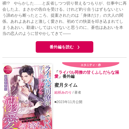
裸!? やらかした……と反省しつつ切り替えるつもりが、仕事中に再
会した上、まさかの告白を受ける。けれど釣り合うはずもないとい
う諦めから断ったところ、提案されたのは「身体だけ」の大人の関
係。あれよあれよと激しく愛され、初めての快楽を叩き込まれてし
まうあおい。勘違いしてはいけないと思うのに、蒼也はあおいを本
当の恋人のように甘やかしてきて――
番外編を読む
エタニティ・赤
「
ライバル同僚の甘くふしだらな溺
愛
」番外編
蜜月タイム
結祈みのり
/ 著者
■2023年11月公開