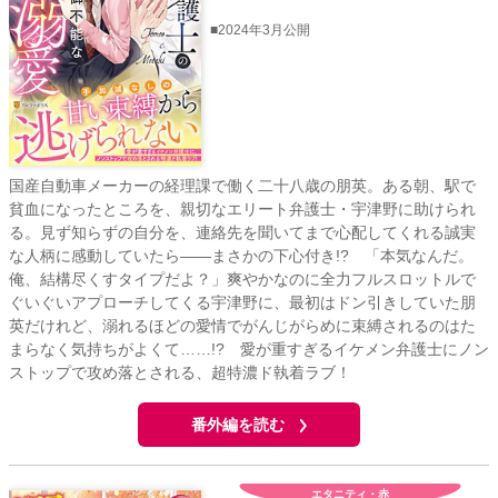
■2024年3月公開
国産自動車メーカーの経理課で働く二十八歳の朋英。ある朝、駅で
貧血になったところを、親切なエリート弁護士・宇津野に助けられ
る。見ず知らずの自分を、連絡先を聞いてまで心配してくれる誠実
な人柄に感動していたら――まさかの下心付き!? 「本気なんだ。
俺、結構尽くすタイプだよ？」爽やかなのに全力フルスロットルで
ぐいぐいアプローチしてくる宇津野に、最初はドン引きしていた朋
英だけれど、溺れるほどの愛情でがんじがらめに束縛されるのはた
まらなく気持ちがよくて……!? 愛が重すぎるイケメン弁護士にノン
ストップで攻め落とされる、超特濃ド執着ラブ！
番外編を読む
エタニティ・赤