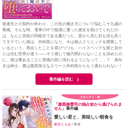
派遣先との契約が終わり、この先の働き方について悩む二十九歳の
香織。そんな時、電車の中で痴漢に遭った彼女を助けてくれたの
は、なんと高校の同級生である慶だった。昔から見た目も頭も良く
てモテていた彼は、外科医になり、今は個人クリニックを開業して
いるという。再会したことを喜びつつも、ハイスペックな彼と自分
とは住む世界が違う――そう感じて極力関わらないことを決めたの
に、彼は事あるごとに香織の前に現れるようになって……？ 表向
きは紳士、裏は腹黒策士なエリート外科医からもう逃れられない！
番外編を読む
エタニティ・赤
「
腹黒御曹司の独占欲から逃げられま
せん
」番外編
愛しい君と、美味しい朝食を
春宮ともみ
/ 著者