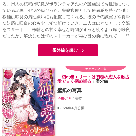
る。恩人の桜輔は咲良がボランティア先の介護施設でお世話になっ
ている老婆・セツの孫だった。警察官僚として使命感を持って働く
桜輔は咲良の男性嫌いにも配慮してくれる。彼のその誠実さや真摯
な対応に咲良の心も少しずつ解けていき、二人はほどなくして交際
をスタート！ 桜輔との甘く幸せな時間がずっと続くよう願う咲良
だったが、解決したはずのストーカーが再び目の前に現れて――!?
番外編を読む
エタニティ・赤
「
切れ者エリートは初恋の恋人を独占
愛で甘く搦め捕る
」番外編
壁紙の写真
本郷アキ
/ 著者
■2024年4月公開