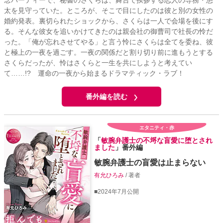
念パーティーで、秘書のさくらは、舞台で挨拶する恋人の専務・悠
太を見守っていた。ところが、そこで目にしたのは彼と別の女性の
婚約発表。裏切られたショックから、さくらは一人で会場を後にす
る。そんな彼女を追いかけてきたのは親会社の御曹司で社長の怜だ
った。「俺が忘れさせてやる」と言う怜にさくらは全てを委ね、彼
と極上の一夜を過ごす。一夜の関係だと割り切り前に進もうとする
さくらだったが、怜はさくらと一生を共にしようと考えてい
て……!? 運命の一夜から始まるドラマティック・ラブ！
番外編を読む
エタニティ・赤
「
敏腕弁護士の不埒な盲愛に堕とされ
ました
」番外編
敏腕弁護士の盲愛は止まらない
有允ひろみ
/ 著者
■2024年7月公開