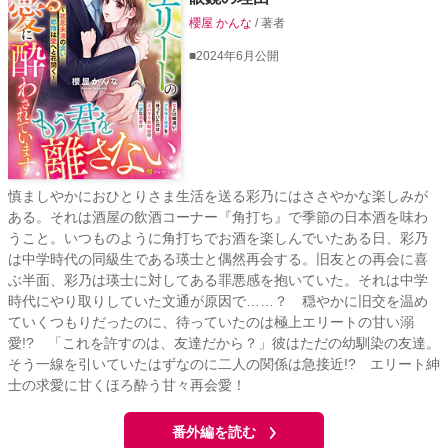
櫻屋 かんな
/ 著者
■2024年6月公開
慎ましやかにおひとりさま生活を送る彩乃にはささやかな楽しみが
ある。それは酒屋の飲酒コーナー『角打ち』で季節の日本酒を味わ
うこと。いつものように角打ちでお酒を楽しんでいたある日、彩乃
は中学時代の同級生である瑛士と偶然再会する。旧友との再会に喜
ぶ半面、彩乃は瑛士に対してある罪悪感を抱いていた。それは中学
時代にやり取りしていた文通が原因で……？ 穏やかに旧交を温め
ていくつもりだったのに、待っていたのは極上エリートの甘い溺
愛!? 「これを許すのは、友達だから？」彼はただの幼馴染の友達。
そう一線を引いていたはずなのに二人の関係は急接近!? エリート紳
士の求愛に甘くほろ酔う甘々再会愛！
番外編を読む