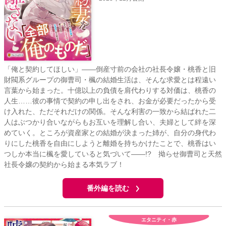
「俺と契約してほしい」――倒産寸前の会社の社長令嬢・桃香と旧
財閥系グループの御曹司・楓の結婚生活は、そんな求愛とは程遠い
言葉から始まった。十億以上の負債を肩代わりする対価は、桃香の
人生……彼の事情で契約の申し出をされ、お金が必要だったから受
け入れた、ただそれだけの関係。そんな利害の一致から結ばれた二
人はぶつかり合いながらもお互いを理解し合い、夫婦として絆を深
めていく。ところが資産家との結婚が決まった姉が、自分の身代わ
りにした桃香を自由にしようと離婚を持ちかけたことで、桃香はい
つしか本当に楓を愛していると気づいて――!? 拗らせ御曹司と天然
社長令嬢の契約から始まる本気ラブ！
番外編を読む
エタニティ・赤