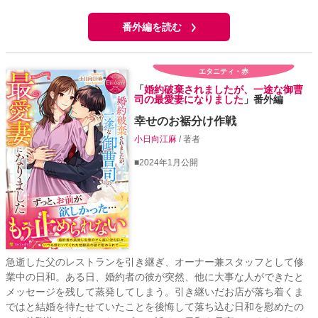
番外編を読む
エタニティ・赤
「
婚約破棄されましたが、一途な御曹
司の最愛妻になりました
」番外編
幸せのお裾分け作戦
小日向江麻
/ 著者
■2024年1月公開
急逝した父のレストランを引き継ぎ、オーナー兼スタッフとして修
業中の日和。ある日、婚約者の彼が突然、他に大事な人ができたと
メッセージを残して蒸発してしまう。引き継いだお店が落ち着くま
ではと結婚を待たせていたことを後悔して落ち込む日和を慰めたの