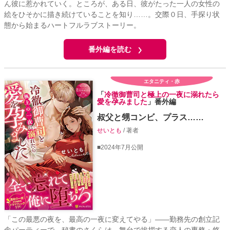
ん彼に惹かれていく。ところが、ある日、彼がたった一人の女性の
絵をひそかに描き続けていることを知り……。交際０日、手探り状
態から始まるハートフルラブストーリー。
番外編を読む
エタニティ・赤
「
冷徹御曹司と極上の一夜に溺れたら
愛を孕みました
」番外編
叔父と甥コンビ、プラス……
せいとも
/ 著者
■2024年7月公開
「この最悪の夜を、最高の一夜に変えてやる」――勤務先の創立記