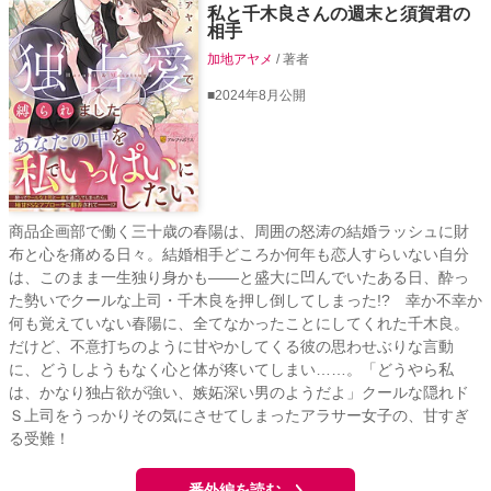
私と千木良さんの週末と須賀君の
相手
加地アヤメ
/ 著者
■2024年8月公開
商品企画部で働く三十歳の春陽は、周囲の怒涛の結婚ラッシュに財
布と心を痛める日々。結婚相手どころか何年も恋人すらいない自分
は、このまま一生独り身かも――と盛大に凹んでいたある日、酔っ
た勢いでクールな上司・千木良を押し倒してしまった!? 幸か不幸か
何も覚えていない春陽に、全てなかったことにしてくれた千木良。
だけど、不意打ちのように甘やかしてくる彼の思わせぶりな言動
に、どうしようもなく心と体が疼いてしまい……。「どうやら私
は、かなり独占欲が強い、嫉妬深い男のようだよ」クールな隠れド
Ｓ上司をうっかりその気にさせてしまったアラサー女子の、甘すぎ
る受難！
番外編を読む