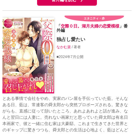
エタニティ・赤
「
交際０日。湖月夫婦の恋愛模様
」番
外編
独占し愛たい
なかむ楽
/ 著者
■2024年7月公開
とある事情で会社をやめ、実家のパン屋を手伝っていた藍。そんな
ある日、藍は、常連客の舜太郎から突然プロポーズされる。驚きな
がらも、直感に従って頷いたところ、あれよあれよと話が進み、な
んと翌日には人妻に。売れない画家だと思っていた舜太郎は有名日
本画家で、彼と一緒に住む家は大豪邸。これまで生きてきた世界と
のギャップに驚きつつも、舜太郎との生活は心地よく、藍はどんど