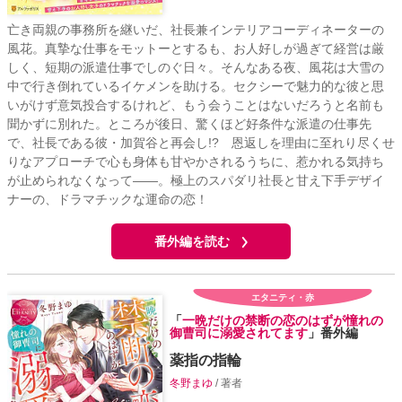
亡き両親の事務所を継いだ、社長兼インテリアコーディネーターの
風花。真摯な仕事をモットーとするも、お人好しが過ぎて経営は厳
しく、短期の派遣仕事でしのぐ日々。そんなある夜、風花は大雪の
中で行き倒れているイケメンを助ける。セクシーで魅力的な彼と思
いがけず意気投合するけれど、もう会うことはないだろうと名前も
聞かずに別れた。ところが後日、驚くほど好条件な派遣の仕事先
で、社長である彼・加賀谷と再会し!? 恩返しを理由に至れり尽くせ
りなアプローチで心も身体も甘やかされるうちに、惹かれる気持ち
が止められなくなって――。極上のスパダリ社長と甘え下手デザイ
ナーの、ドラマチックな運命の恋！
番外編を読む
エタニティ・赤
「
一晩だけの禁断の恋のはずが憧れの
御曹司に溺愛されてます
」番外編
薬指の指輪
冬野まゆ
/ 著者