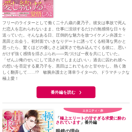
フリーのライターとして働く二十八歳の夏乃子。彼女は事故で死ん
だ恋人を忘れられないまま、仕事に没頭するだけの無感情な日々を
送っていた。そんなある日、圧倒的な魅力を放つイケメン弁護士・
黒田と出会う。初対面でいきなりデートに誘ってくる軽薄な男かと
思ったら、驚くほどの優しさと誠実さで包み込んでくる彼に、思い
がけず強く感情を揺さぶられ――気づけば一夜を共にしていた。
「ぜんぶ俺のせいにして流されてしまえばいい」過去に囚われ彼へ
の想いを否定する夏乃子を、黒田はこれでもかと甘やかし、熱く激
しく翻弄して……!? 敏腕弁護士と薄幸ライターの、ドラマチックな
極上愛！
番外編を読む
エタニティ・赤
「
極上エリートの甘すぎる求愛に酔わ
されています
」番外編
眼鏡の理由