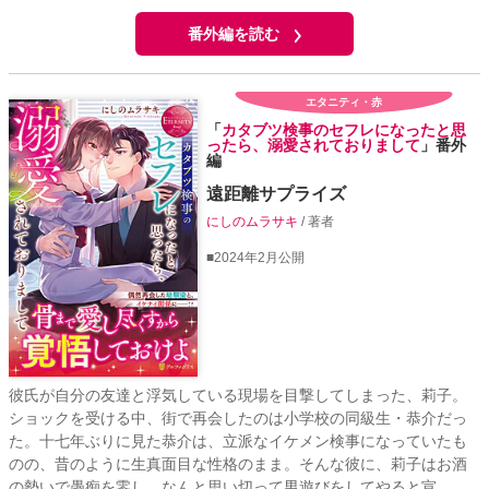
番外編を読む
エタニティ・赤
「
カタブツ検事のセフレになったと思
ったら、溺愛されておりまして
」番外
編
遠距離サプライズ
にしのムラサキ
/ 著者
■2024年2月公開
彼氏が自分の友達と浮気している現場を目撃してしまった、莉子。
ショックを受ける中、街で再会したのは小学校の同級生・恭介だっ
た。十七年ぶりに見た恭介は、立派なイケメン検事になっていたも
のの、昔のように生真面目な性格のまま。そんな彼に、莉子はお酒
の勢いで愚痴を零し、なんと思い切って男遊びをしてやると宣