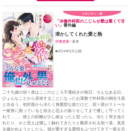
エタニティ・赤
「
冷徹外科医のこじらせ愛は重くて甘
い
」番外編
溶かしてくれた愛と熱
伊東悠香
/ 著者
■2024年6月公開
二十九歳の胡々菜はここのところ不運続きの毎日。そんなある日、
ひょんなことから居候することになったお屋敷で外科医の桐生斗真
と出会う。初対面から冷たく無愛想な彼だけど、胡々菜がストーカ
ー被害に困っていると知ると恋人の振りをしてまで優しく守ってく
れて……。彼との距離が少し縮まったと思ったら、冷たく突き放さ
れたり、かと思えば優しく触れてきたりと翻弄される胡々菜。真意
を確かめようとしたら、彼が重すぎる愛情をぶつけてきて一夜を共