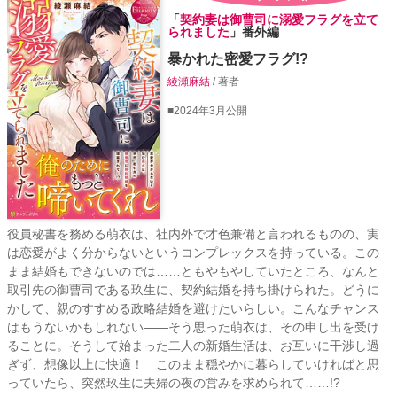
「
契約妻は御曹司に溺愛フラグを立て
られました
」番外編
暴かれた密愛フラグ!?
綾瀬麻結
/ 著者
■2024年3月公開
役員秘書を務める萌衣は、社内外で才色兼備と言われるものの、実
は恋愛がよく分からないというコンプレックスを持っている。この
まま結婚もできないのでは……ともやもやしていたところ、なんと
取引先の御曹司である玖生に、契約結婚を持ち掛けられた。どうに
かして、親のすすめる政略結婚を避けたいらしい。こんなチャンス
はもうないかもしれない――そう思った萌衣は、その申し出を受け
ることに。そうして始まった二人の新婚生活は、お互いに干渉し過
ぎず、想像以上に快適！ このまま穏やかに暮らしていければと思
っていたら、突然玖生に夫婦の夜の営みを求められて……!?