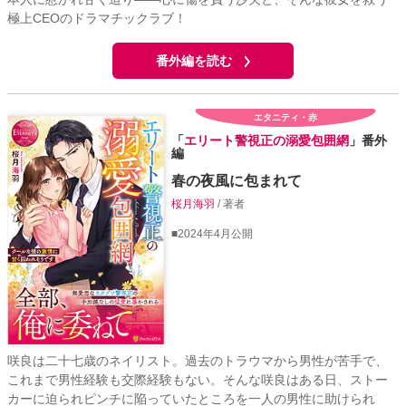
極上CEOのドラマチックラブ！
番外編を読む
エタニティ・赤
「
エリート警視正の溺愛包囲網
」番外
編
春の夜風に包まれて
桜月海羽
/ 著者
■2024年4月公開
咲良は二十七歳のネイリスト。過去のトラウマから男性が苦手で、
これまで男性経験も交際経験もない。そんな咲良はある日、ストー
カーに迫られピンチに陥っていたところを一人の男性に助けられ