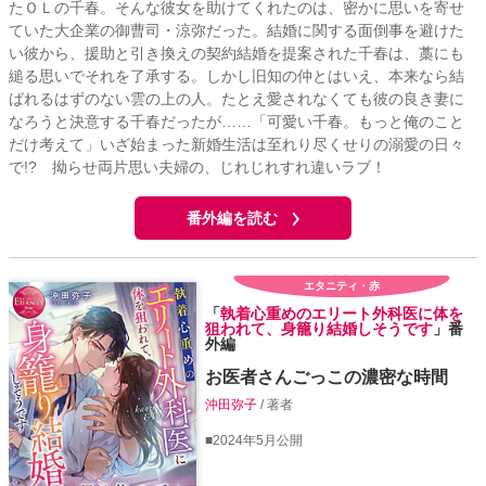
たＯＬの千春。そんな彼女を助けてくれたのは、密かに思いを寄せ
ていた大企業の御曹司・涼弥だった。結婚に関する面倒事を避けた
い彼から、援助と引き換えの契約結婚を提案された千春は、藁にも
縋る思いでそれを了承する。しかし旧知の仲とはいえ、本来なら結
ばれるはずのない雲の上の人。たとえ愛されなくても彼の良き妻に
なろうと決意する千春だったが……「可愛い千春。もっと俺のこと
だけ考えて」いざ始まった新婚生活は至れり尽くせりの溺愛の日々
で!? 拗らせ両片思い夫婦の、じれじれすれ違いラブ！
番外編を読む
エタニティ・赤
「
執着心重めのエリート外科医に体を
狙われて、身籠り結婚しそうです
」番
外編
お医者さんごっこの濃密な時間
沖田弥子
/ 著者
■2024年5月公開