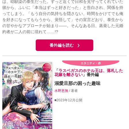
は、幼馴染の泰生だった。ずっと近くで日和を見守ってくれていた
彼から、ふいに「本当はずっと好きだった」と告白され、関係を持
ってしまう。「もう自分の気持ちを隠さない、時間をかけてでも俺
を好きになってもらうから、覚悟して」その宣言どおり、泰生から
の甘やかなアプローチが始まり――。そんなある日、蒸発した元婚
約者が二人の前に現れて……!?
番外編を読む
エタニティ・赤
「
ラスベガスのホテル王は、落札した
花嫁を離さない
」番外編
溺愛旦那の困った趣味
水野恵無
/ 著者
■2023年12月公開