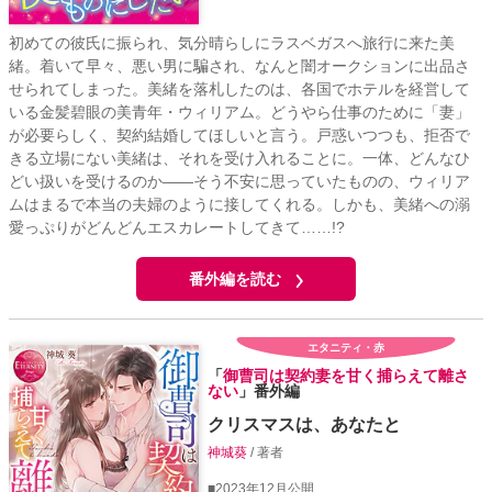
初めての彼氏に振られ、気分晴らしにラスベガスへ旅行に来た美
緒。着いて早々、悪い男に騙され、なんと闇オークションに出品さ
せられてしまった。美緒を落札したのは、各国でホテルを経営して
いる金髪碧眼の美青年・ウィリアム。どうやら仕事のために「妻」
が必要らしく、契約結婚してほしいと言う。戸惑いつつも、拒否で
きる立場にない美緒は、それを受け入れることに。一体、どんなひ
どい扱いを受けるのか――そう不安に思っていたものの、ウィリア
ムはまるで本当の夫婦のように接してくれる。しかも、美緒への溺
愛っぷりがどんどんエスカレートしてきて……!?
番外編を読む
エタニティ・赤
「
御曹司は契約妻を甘く捕らえて離さ
ない
」番外編
クリスマスは、あなたと
神城葵
/ 著者
■2023年12月公開