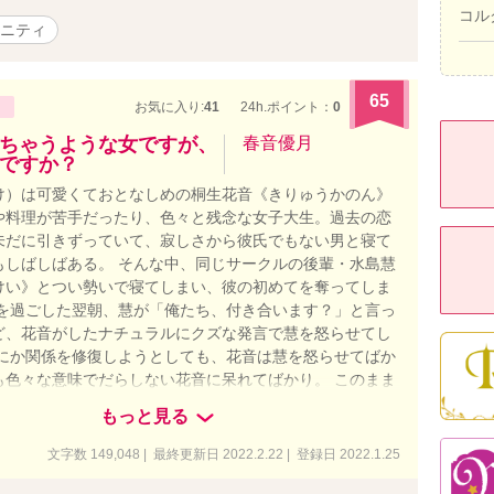
位 『交際0日で結婚！指輪ゲットを目指しラスボスを攻略
コル
ニティ
クリア』 ﾍﾞﾘｰｽﾞｶﾌｪさんにて恋愛ランキング最高13位
ベッドの上で珈琲を』 エブリスタさんにて恋愛トレンドラ
高9位 『女神達が愛した弟』 エブリスタさんにて恋愛トレ
65
グ最高66位 『恋した博士に名前を覚えて貰うまで』 ﾍﾞﾘ
お気に入り:
41
24h.ポイント：
0
さんにて恋愛ランキング最高 12位 私の物語は全てがシリーズ
ちゃうような女ですが、
春音優月
りますが、どれを先に読んでも楽しめるかと思います。 伏
ですか？
ものを回収していく物語ばかりなので、途中まではよく分
け）は可愛くておとなしめの桐生花音《きりゅうかのん》
容となっております。 物語が進むにつれてその意味が分か
や料理が苦手だったり、色々と残念な女子大生。過去の恋
と思います。
未だに引きずっていて、寂しさから彼氏でもない男と寝て
もしばしばある。 そんな中、同じサークルの後輩・水島慧
けい》とつい勢いで寝てしまい、彼の初めてを奪ってしま
夜を過ごした翌朝、慧が「俺たち、付き合います？」と言っ
ど、花音がしたナチュラルにクズな発言で慧を怒らせてし
うにか関係を修復しようとしても、花音は慧を怒らせてばか
も色々な意味でだらしない花音に呆れてばかり。 このまま
女になるどころか、仲の良い先輩後輩の関係に戻るのも難
もっと見る
それなのに、どうしようもなく気になって、気になって仕方
——。 ♡こじらせ系の甘キュンラブコメディ♡
文字数 149,048 | 最終更新日 2022.2.22 | 登録日 2022.1.25
5〜2022.02.22 絵：道615さま