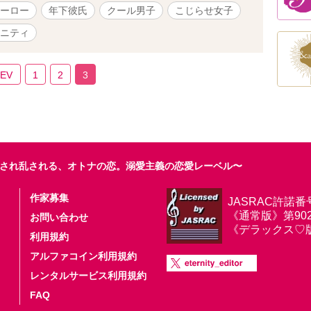
ーロー
年下彼氏
クール男子
こじらせ女子
ニティ
REV
1
2
3
され乱される、オトナの恋。溺愛主義の恋愛レーベル〜
作家募集
JASRAC許諾番
《通常版》第9025
お問い合わせ
《デラックス♡版》第
利用規約
アルファコイン利用規約
レンタルサービス利用規約
FAQ