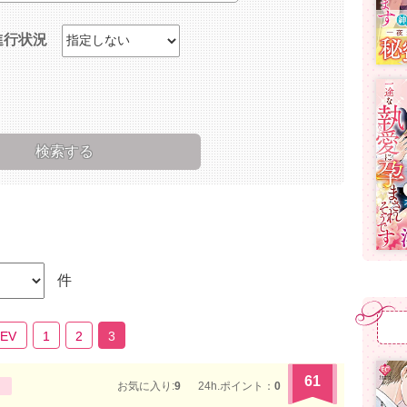
進行状況
件
REV
1
2
3
61
お気に入り:
9
24h.ポイント：
0