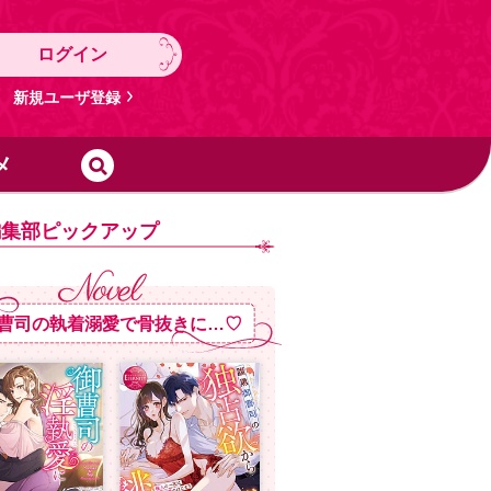
ログイン
新規ユーザ登録
メ
編集部ピックアップ
曹司の執着溺愛で骨抜きに…♡