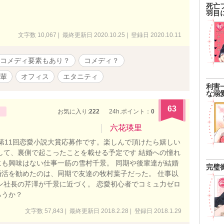
死亡
羽目
文字数 10,067 | 最終更新日 2020.10.25 | 登録日 2020.10.11
コメディ要素もあり？
コメディ？
輩
オフィス
エタニティ
利害
な溺
63
お気に入り:
222
24h.ポイント：
0
六花瑛里
た！ 第11回恋愛小説大賞応募作です。楽しんで頂けたら嬉しい
して、裏側で起こったことを載せる予定です 結婚への憧れ
も興味はない仕事一筋の雪村千景。 同期や後輩達が結婚
完璧
活を勧めたのは、同期で友達の牧村葉子だった。 仕事以
ン社長の芹澤が千景に近づく。 恋愛初心者でコミュ力ゼロ
ろうか？
文字数 57,843 | 最終更新日 2018.2.28 | 登録日 2018.1.29