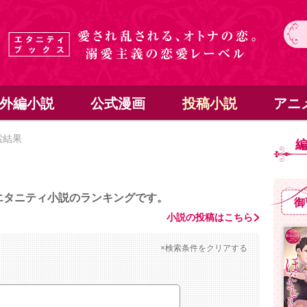
外編小説
公式漫画
投稿小説
アニ
索結果
エタニティ小説のランキングです。
御
小説の投稿はこちら
×検索条件をクリアする