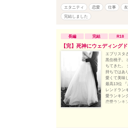
エタニティ
恋愛
仕事
友
完結しました
長編
完結
R18
【完】死神にウェディングド
エブリスタ
黒住桃子。
ちてきた。
持ちではあり
愛くて美味
最高13位 
レンドランキ
愛ランキング
恋愛ランキン
ﾘｰｽﾞｶﾌ
ヤモヤモヤ
ドランキング
りのおヘソを