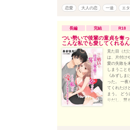
ング最高24
恋愛
大人の恋
一途
エタ
してゲームを
『初めての
ンキング最
長編
完結
ンドランキン
R18
ｰｽﾞｶﾌｪ
つい勢いで後輩の童貞を奪っ
になってお
こんな私でも愛してくれるん
線のような
見た目（だ
からない内
は、片付け
っていくか
愛の失敗を
しまうこと
《みずしま
った。 一
てくれたけ
まう。 ど
りだし、慧
じゃ彼氏彼
しそう。 
ないんだ—
2022.01.2