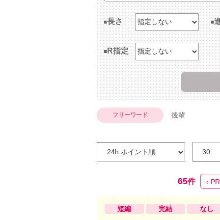
長さ
R指定
後輩
フリーワード
65
件
‹ P
短編
完結
なし