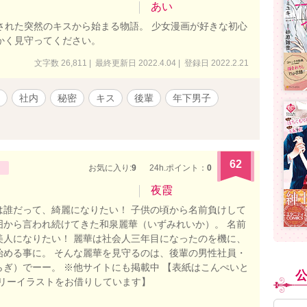
あい
された突然のキスから始まる物語。 少女漫画が好きな初心
かく見守ってください。
文字数 26,811 | 最終更新日 2022.4.04 | 登録日 2022.2.21
社内
秘密
キス
後輩
年下男子
62
お気に入り:
9
24h.ポイント：
0
夜霞
は誰だって、綺麗になりたい！ 子供の頃から名前負けして
囲から言われ続けてきた和泉麗華（いずみれいか）。 名前
美人になりたい！ 麗華は社会人三年目になったのを機に、
始める事に。 そんな麗華を見守るのは、後輩の男性社員・
らぎ）でーー。 ※他サイトにも掲載中 【表紙はこんぺいと
フリーイラストをお借りしています】