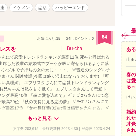
達
イケメン
恋活
ハッピーエンド
64
お気に入り:
15
24h.ポイント：
0
レスを
Bu-cha
ある
さんにて恋愛トレンドランキング最高11位 死神と呼ばれる
山田
 出席した後輩の結婚式でブーケが吸い寄せられるように落
 シングルで子持ちの女の元に・・・。 ※普通のシングル子
春の
ません 関連物語(今回は盛り沢山になっております) 『可
は愛
しい真理姉』 エブリスタさんにて恋愛トレンドランキング
る～
『お兄ちゃんは私を甘く戴く』 エブリスタさんにて恋愛ト
ング最高40位 『拳に愛を込めて』 ﾍﾞﾘｰｽﾞｶﾌｪさんにて恋
けい
最高29位 『秋の夜長に見る恋の夢』 ﾍﾞﾘｰｽﾞｶﾌｪさんにて
グ最高17位 『女社長紅葉(32)の雷は稲妻を光らせる』 ﾍﾞ
婚約
ｪさんにて恋愛ランキング最高 44位 『ムラムラムラムラモヤモ
れた
もっと見る
今日も秘書は止まらない』 エブリスタさんにて恋愛トレン
才覚
最高32位 『ロリコンエロ親父(法務部長)から、ヘソ曲が
文字数 203,615 | 最終更新日 2023.4.30 | 登録日 2023.4.24
され
探されることになった』 ﾍﾞﾘｰｽﾞｶﾌｪさんにて恋愛ランキ