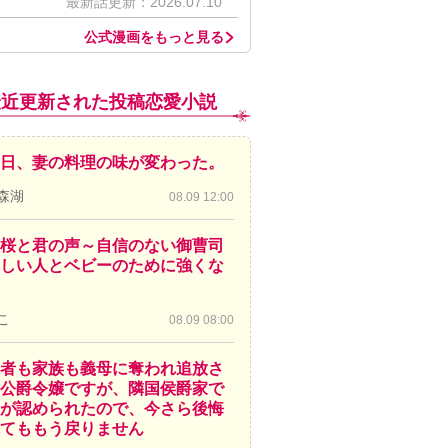
最新話更新：2026.07.10
公式漫画をもっと見る
最近更新された投稿恋愛小説
日、妻の料理の味が変わった。
森湖
08.09 12:00
桜と君の声～自信のない御曹司
しい人とベビーのために強くな
こ
08.09 08:00
者も家族も義母に奪われ追放さ
公爵令嬢ですが、隣国侯爵家で
が認められたので、今さら後悔
てももう戻りません