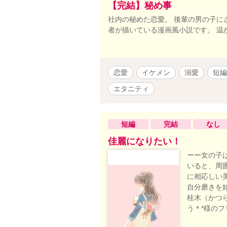
【完結】秘め事
社内の秘めた恋愛。 後輩の男の子に
者が描いている漫画風小説です。 温
恋愛
イケメン
溺愛
短編
エタニティ
短編
完結
なし
佳麗になりたい！
ーー女の子
いると、周
に相応しい
自分磨きを
桂木（かつ
う＊*様の