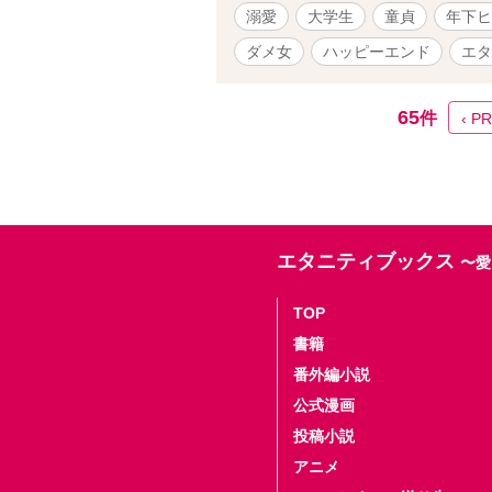
溺愛
大学生
童貞
年下ヒ
ダメ女
ハッピーエンド
エタ
65
件
‹ P
エタニティブックス
〜愛
TOP
書籍
番外編小説
公式漫画
投稿小説
アニメ