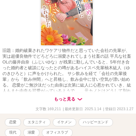
旧題：婚約破棄されたワケアリ物件だと思っていた会社の先輩が、
実は超優良物件でどろどろに溺愛されてしまう社畜の話 平凡な社畜
OLの藤井由奈（ふじいゆな）が残業に勤しんでいると、5年付き合
った婚約者と破談になったとの噂があるハイスペ先輩柚木紘人（ゆ
のきひろと）に声をかけられた。 サシ飲みを経て「会社の先輩後
輩」から「飲み仲間」へと昇格し、飲み会中に甘い空気が漂い始め
る。 恋愛がご無沙汰だった由奈は次第に紘人に心惹かれていき、紘
人もまた由奈を可愛がっているようで…… 元カノとはどうして別れ
たの？社内恋愛は面倒？紘人は私のことどう思ってる？ 社会人なら
もっと見る
ではのじれったい片思いの果てに晴れて恋人同士になった2人。
「俺、めちゃくちゃ独占欲強いし、ずっと由奈のこと抱き尽くした
文字数 169,211
| 最終更新日 2025.1.14
| 登録日 2023.1.27
いって思ってた」 ハイスペなのは仕事だけではなく、彼のお家で、
オフィスで、旅行先で、どろどろに愛されてしまう。 仕事中はあん
恋愛
エタニティ
イケメン
ハッピーエンド
なに冷静なのに、由奈のことになると少し甘えん坊になってしま
う、紘人とらぶらぶ、元カノの登場でハラハラ。 ざまぁ相手は紘人
現代
溺愛
オフィスラブ