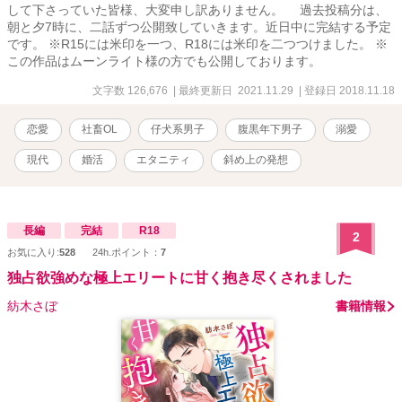
して下さっていた皆様、大変申し訳ありません。 過去投稿分は、
朝と夕7時に、二話ずつ公開致していきます。近日中に完結する予定
です。 ※R15には米印を一つ、R18には米印を二つつけました。 ※
この作品はムーンライト様の方でも公開しております。
文字数 126,676
| 最終更新日 2021.11.29
| 登録日 2018.11.18
恋愛
社畜OL
仔犬系男子
腹黒年下男子
溺愛
現代
婚活
エタニティ
斜め上の発想
長編
完結
R18
2
お気に入り:
528
24h.ポイント：
7
独占欲強めな極上エリートに甘く抱き尽くされました
紡木さぼ
書籍情報