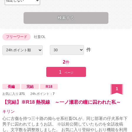
フリーワード
社畜OL
件
2
件
1
ページ
長編
完結
R18
1
お気に入り:
271
24h.ポイント：
7
【完結】※R18 熱視線 ～一ノ瀬君の瞳に囚われた私～
キリン
心に古傷を持つ三十路の拗らせ系社畜OLが、同じ部署の仔犬系年下
男子に囚われてしまうお話。 ※以前公開していたものを全話改稿
し、文字数を調整致しました。 お気に入り登録やしおり機能を利用