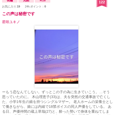
長編
完結
R18
122
お気に入り:
19
24h.ポイント：
0
この声は秘密です
星咲ユキノ
ーもう恋なんてしない。ずっとこの子の為に生きていこう。…そう
思っていたのに。 木山理恵子(33)は、夫を突然の交通事故で亡くし
た、小学1年生の娘を持つシングルマザー。 老人ホームの栄養士とし
て働きながら、娘には内緒で18禁ボイスの同人声優をしている。 あ
る日、声優仲間の蔵上草哉(27)と、酔った勢いで身体を重ねてしま