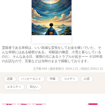
霊能者である幸樹は、いい加減な霊視をしてお金を稼いでいた。 そ
んな幸樹にはある秘密がある。 幼馴染の幽霊、小雪と暮らしている
のだ。 そんなある日、後期の元にあるトラブルが起きーー ※10年前
のお話なので、言葉などは当時のままで掲載しております。
文字数 849
| 最終更新日 2024.1.31
| 登録日 2024.1.31
恋愛
ハッピーエンド
学園
コメディ
心霊
エタニティ
切ない