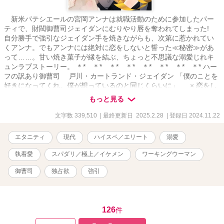
新米パテシエールの宮岡アンナは就職活動のために参加したパー
ティで、財閥御曹司ジェイダンにむりやり唇を奪われてしまった!
自分勝手で強引なジェイダン手を焼きながらも、次第に惹かれてい
くアンナ。でもアンナには絶対に恋をしないと誓った≪秘密≫があ
って……。甘い焼き菓子が縁を結ぶ、ちょっと不思議な溺愛じれキ
ュンラブストーリー。 ＊* ＊* ＊* ＊* ＊* ＊* ＊* ＊* ハー
フの訳あり御曹司 戸川・カートランド・ジェイダン 「僕のことを
好きになってくれ。僕が想っているのと同じくらいに」 × 恋をし
ないと決めている求職中のパテシエール 宮岡アンナ 「あなたのよう
もっと見る
な人に、かまっている暇は私にはないのよ！」 ＊* ＊* ＊* ＊*
＊* ＊* ＊* ＊* 便利な「しおり」機能をご利用いただくとさら
文字数 339,510
| 最終更新日 2025.2.28
| 登録日 2024.11.22
に読みやすいです。さらに本作を「お気に入り」登録して頂くと、
最新更新のお知らせが届きますので、こちらもご活用ください。 ***
エタニティ
現代
ハイスペ／エリート
溺愛
表紙、挿絵：イラストＡＣ様、他。
執着愛
スパダリ／極上／イケメン
ワーキングウーマン
御曹司
独占欲
強引
126
件