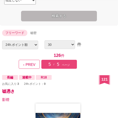
フリーワード
秘密
件
126
件
5
5
‹ PREV
/
ページ
長編
連載中
R18
121
お気に入り:
3
24h.ポイント：
0
嘘憑き
影燈