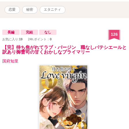
恋愛
秘密
エタニティ
長編
完結
なし
126
お気に入り:
19
24h.ポイント：
0
【完】待ち焦がれてラブ・バージン 職なしパテシエールと
訳あり御曹司の甘くおかしなプライマリー
国府知里