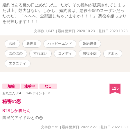
婚約はある種の口止めだった。 だが、その婚約が破棄されてしまっ
た以上、効力はない。しかも、婚約者は、悪役令嬢のスーザンだっ
たのだ。 「へへへ、全部話しちゃいますか！！！」 悪役令嬢っぷり
を発揮します！！！
文字数 1,047
| 最終更新日 2020.10.23
| 登録日 2020.10.23
恋愛
異世界
ハッピーエンド
婚約破棄
ほのぼの
すれ違い
コメディ
悪役令嬢
ざまぁ
エタニティ
短編
連載中
なし
125
お気に入り:
4
24h.ポイント：
0
秘密の恋
BTSしか勝たん
国民的アイドルとの恋
文字数 576
| 最終更新日 2022.2.27
| 登録日 2022.1.30