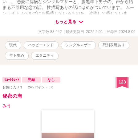
い…。 恋愛に臆病なシングルマザーと、腹黒年下男子の、声から始
まる不器用な恋の話。 性描写ありの話には※がついています。 ムー
ンライトノベルズにも掲載しているものを、改稿して載せていま
す。
もっと見る
文字数 88,442
| 最終更新日 2025.2.01
| 登録日 2024.8.09
現代
ハッピーエンド
シングルマザー
死別表現あり
年下攻め
エタニティ
ｼｮｰﾄｼｮｰﾄ
完結
なし
123
お気に入り:
3
24h.ポイント：
0
秘密の海
みう