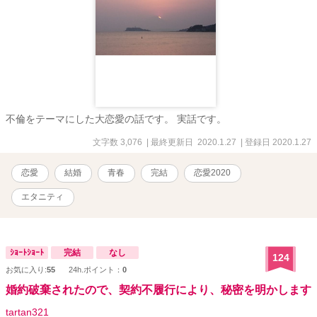
不倫をテーマにした大恋愛の話です。 実話です。
文字数 3,076
| 最終更新日 2020.1.27
| 登録日 2020.1.27
恋愛
結婚
青春
完結
恋愛2020
エタニティ
ｼｮｰﾄｼｮｰﾄ
完結
なし
124
お気に入り:
55
24h.ポイント：
0
婚約破棄されたので、契約不履行により、秘密を明かします
tartan321