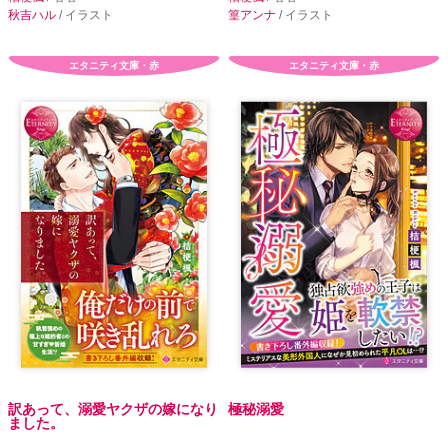
秋吉ハル
/ イラスト
篁アンナ
/ イラスト
エタニティ文庫・赤
エタニティ文庫・赤
訳あって、溺愛ヤクザの嫁になり
極秘溺愛
ました。