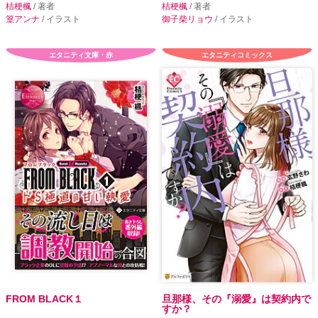
桔梗楓
/ 著者
桔梗楓
/ 著者
篁アンナ
/ イラスト
御子柴リョウ
/ イラスト
エタニティ文庫・赤
エタニティコミックス
FROM BLACK１
旦那様、その『溺愛』は契約内で
すか？