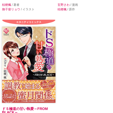
桔梗楓
/ 著者
玄野さわ
/ 漫画
御子柴リョウ
/ イラスト
桔梗楓
/ 原作
エタニティコミックス
ドＳ極道の甘い執愛～FROM
BLACK～