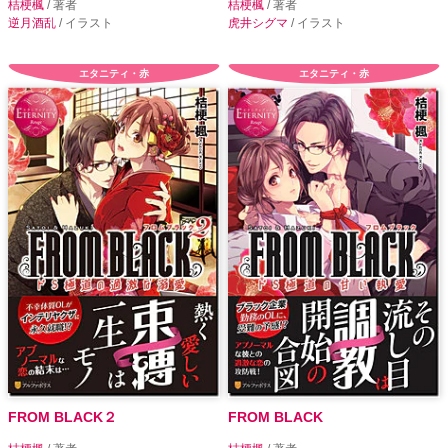
桔梗楓
/ 著者
桔梗楓
/ 著者
逆月酒乱
/ イラスト
虎井シグマ
/ イラスト
エタニティ・赤
エタニティ・赤
FROM BLACK２
FROM BLACK