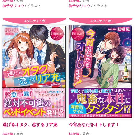
桔梗楓
/ 著者
桔梗楓
/ 著者
御子柴リョウ
/ イラスト
御子柴リョウ
/ イラスト
エタニティ・赤
エタニティ・赤
逃げるオタク、恋するリア充
今宵あなたをオトします！
桔梗楓
/ 著者
桔梗楓
/ 著者