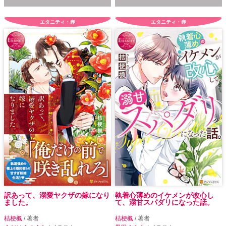
エタニティ・赤
エタニティ・赤
訳あって、溺愛ヤクザの嫁になり
執着心薄めのイケメンが改心し
ました。
て、溺甘スパダリになった話。
桔梗楓
/ 著者
桔梗楓
/ 著者