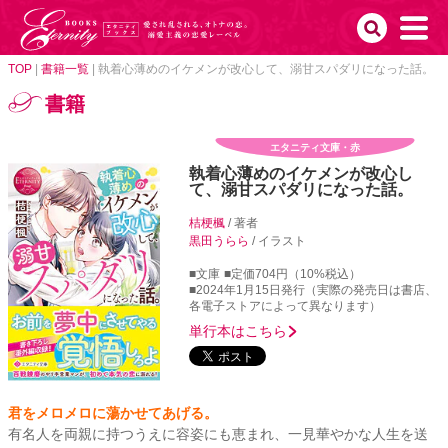
TOP
|
書籍一覧
|
執着心薄めのイケメンが改心して、溺甘スパダリになった話。
書籍
エタニティ文庫・赤
執着心薄めのイケメンが改心し
て、溺甘スパダリになった話。
桔梗楓
/ 著者
黒田うらら
/ イラスト
■文庫
■定価704円（10%税込）
■2024年1月15日発行（実際の発売日は書店、
各電子ストアによって異なります）
単行本はこちら
君をメロメロに蕩かせてあげる。
有名人を両親に持つうえに容姿にも恵まれ、一見華やかな人生を送