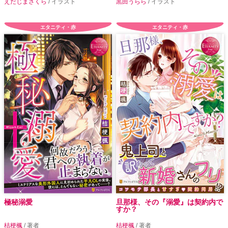
えだじまさくら
/ イラスト
黒田うらら
/ イラスト
エタニティ・赤
エタニティ・赤
極秘溺愛
旦那様、その『溺愛』は契約内で
すか？
桔梗楓
/ 著者
桔梗楓
/ 著者