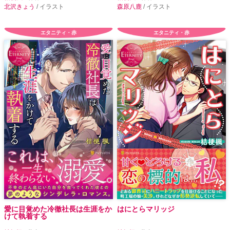
北沢きょう
/ イラスト
森原八鹿
/ イラスト
エタニティ・赤
エタニティ・赤
愛に目覚めた冷徹社長は生涯をか
はにとらマリッジ
けて執着する