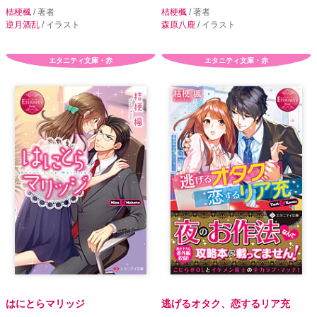
桔梗楓
/ 著者
桔梗楓
/ 著者
逆月酒乱
/ イラスト
森原八鹿
/ イラスト
エタニティ文庫・赤
エタニティ文庫・赤
はにとらマリッジ
逃げるオタク、恋するリア充