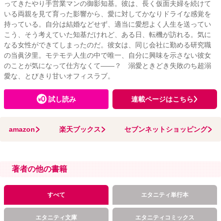
ってきたやり手営業マンの御影知基。彼は、長く仮面夫婦を続けて
いる両親を見て育った影響から、愛に対してかなりドライな感覚を
持っている。自分は結婚などせず、適当に愛想よく人生を送ってい
こう、そう考えていた知基だけれど、ある日、転機が訪れる。気に
なる女性ができてしまったのだ。彼女は、同じ会社に勤める研究職
の当眞汐里。モテモテ人生の中で唯一、自分に興味を示さない彼女
のことが気になって仕方なくて――？ 溺愛ときどき失敗のち超溺
愛な、とびきり甘いオフィスラブ。
試し読み
連載ページはこちら
amazon
楽天ブックス
セブンネットショッピング
著者の他の書籍
すべて
エタニティ単行本
エタニティ文庫
エタニティコミックス