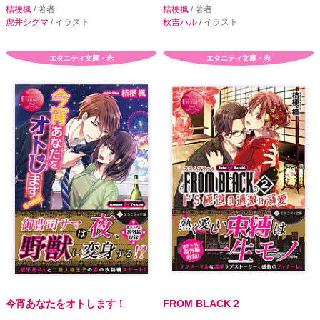
桔梗楓
/ 著者
桔梗楓
/ 著者
虎井シグマ
/ イラスト
秋吉ハル
/ イラスト
エタニティ文庫・赤
エタニティ文庫・赤
今宵あなたをオトします！
FROM BLACK２