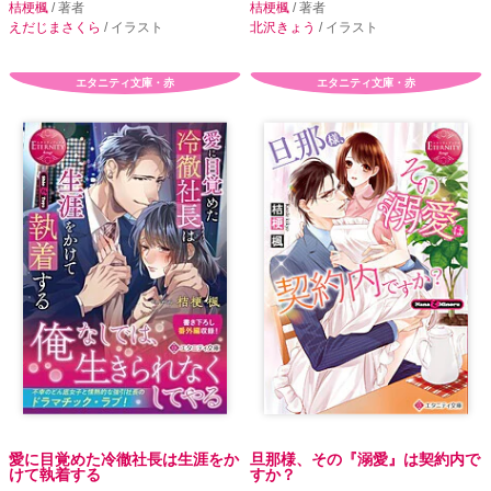
桔梗楓
/ 著者
桔梗楓
/ 著者
えだじまさくら
/ イラスト
北沢きょう
/ イラスト
エタニティ文庫・赤
エタニティ文庫・赤
愛に目覚めた冷徹社長は生涯をか
旦那様、その『溺愛』は契約内で
けて執着する
すか？