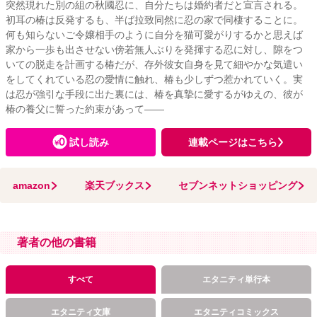
突然現れた別の組の秋國忍に、自分たちは婚約者だと宣言される。
初耳の椿は反発するも、半ば拉致同然に忍の家で同棲することに。
何も知らないご令嬢相手のように自分を猫可愛がりするかと思えば
家から一歩も出させない傍若無人ぶりを発揮する忍に対し、隙をつ
いての脱走を計画する椿だが、存外彼女自身を見て細やかな気遣い
をしてくれている忍の愛情に触れ、椿も少しずつ惹かれていく。実
は忍が強引な手段に出た裏には、椿を真摯に愛するがゆえの、彼が
椿の養父に誓った約束があって――
試し読み
連載ページはこちら
amazon
楽天ブックス
セブンネットショッピング
著者の他の書籍
すべて
エタニティ単行本
エタニティ文庫
エタニティコミックス