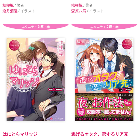
桔梗楓
/ 著者
桔梗楓
/ 著者
逆月酒乱
/ イラスト
森原八鹿
/ イラスト
エタニティ文庫・赤
エタニティ文庫・赤
はにとらマリッジ
逃げるオタク、恋するリア充