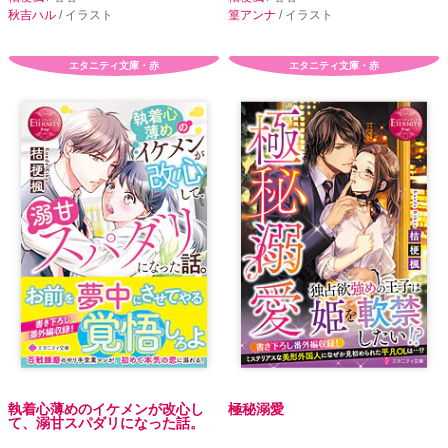
秋吉ハル
/ イラスト
篁アンナ
/ イラスト
エタニティ文庫・赤
エタニティ文庫・赤
執着心薄めのイケメンが改心し
極秘溺愛
て、溺甘スパダリになった話。