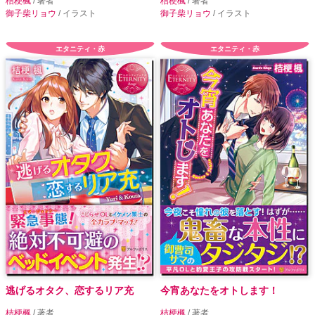
桔梗楓
/ 著者
桔梗楓
/ 著者
御子柴リョウ
/ イラスト
御子柴リョウ
/ イラスト
エタニティ・赤
エタニティ・赤
逃げるオタク、恋するリア充
今宵あなたをオトします！
桔梗楓
/ 著者
桔梗楓
/ 著者