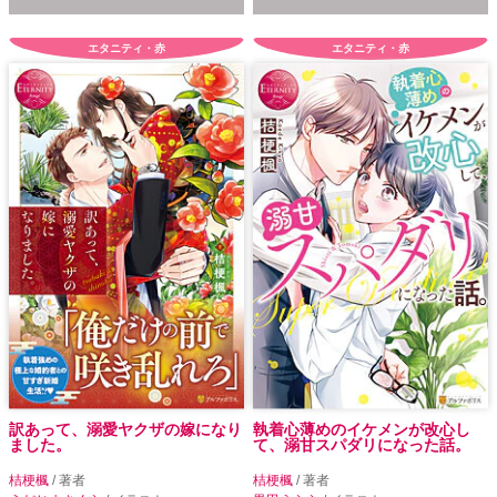
エタニティ・赤
エタニティ・赤
訳あって、溺愛ヤクザの嫁になり
執着心薄めのイケメンが改心し
ました。
て、溺甘スパダリになった話。
桔梗楓
/ 著者
桔梗楓
/ 著者