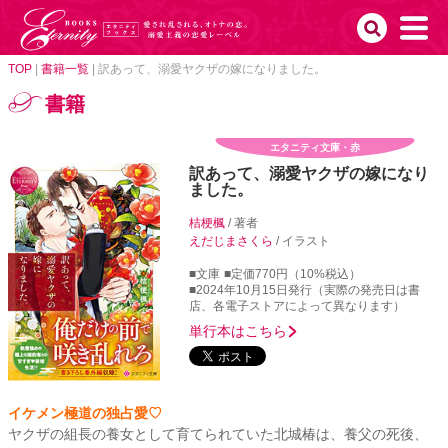
TOP
|
書籍一覧
|
訳あって、溺愛ヤクザの嫁になりました。
書籍
エタニティ文庫・赤
訳あって、溺愛ヤクザの嫁になり
ました。
桔梗楓
/ 著者
えだじまさくら
/ イラスト
■文庫
■定価770円（10%税込）
■2024年10月15日発行（実際の発売日は書
店、各電子ストアによって異なります）
単行本はこちら
イケメン極道の独占愛♡
ヤクザの組長の養女として育てられていた北城椿は、養父の死後、