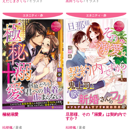
えだじまさくら
/ イラスト
黒田うらら
/ イラスト
エタニティ・赤
エタニティ・赤
極秘溺愛
旦那様、その『溺愛』は契約内で
すか？
桔梗楓
/ 著者
桔梗楓
/ 著者