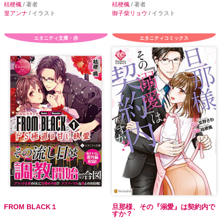
桔梗楓
/ 著者
桔梗楓
/ 著者
篁アンナ
/ イラスト
御子柴リョウ
/ イラスト
エタニティ文庫・赤
エタニティコミックス
FROM BLACK１
旦那様、その『溺愛』は契約内で
すか？