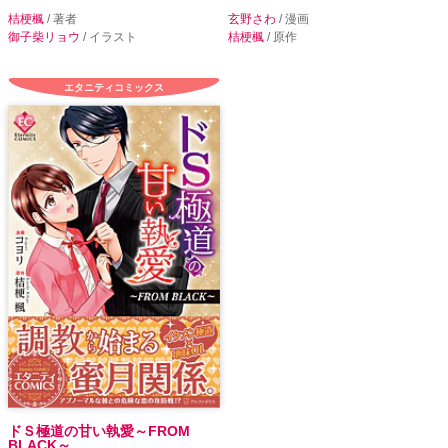
桔梗楓
/ 著者
玄野さわ
/ 漫画
御子柴リョウ
/ イラスト
桔梗楓
/ 原作
エタニティコミックス
ドＳ極道の甘い執愛～FROM
BLACK～