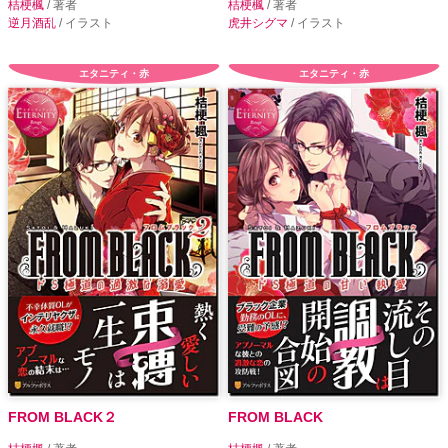
桔梗楓
/ 著者
桔梗楓
/ 著者
逆月酒乱
/ イラスト
虎井シグマ
/ イラスト
エタニティ・赤
エタニティ・赤
FROM BLACK２
FROM BLACK