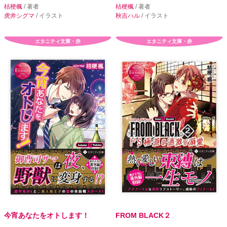
桔梗楓
/ 著者
桔梗楓
/ 著者
虎井シグマ
/ イラスト
秋吉ハル
/ イラスト
エタニティ文庫・赤
エタニティ文庫・赤
今宵あなたをオトします！
FROM BLACK２