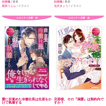
桔梗楓
/ 著者
桔梗楓
/ 著者
黒田うらら
/ イラスト
北沢きょう
/ イラスト
エタニティ文庫・赤
エタニティ文庫・赤
愛に目覚めた冷徹社長は生涯をか
旦那様、その『溺愛』は契約内で
けて執着する
すか？