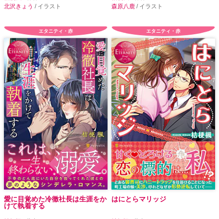
北沢きょう
/ イラスト
森原八鹿
/ イラスト
エタニティ・赤
エタニティ・赤
愛に目覚めた冷徹社長は生涯をか
はにとらマリッジ
けて執着する