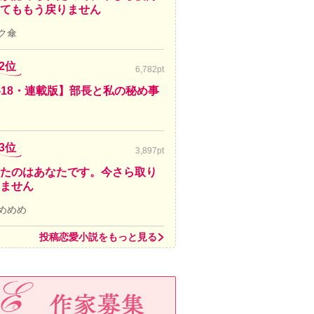
てももう戻りません
ク傘
2位
6,782pt
-18・連載版】部長と私の秘め事
3位
3,897pt
たのはあなたです。今さら取り
ません
めめめ
投稿恋愛小説をもっと見る