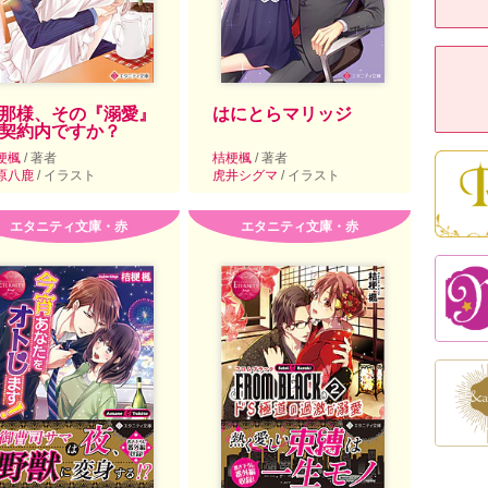
那様、その『溺愛』
はにとらマリッジ
契約内ですか？
梗楓
/ 著者
桔梗楓
/ 著者
原八鹿
/ イラスト
虎井シグマ
/ イラスト
エタニティ文庫・赤
エタニティ文庫・赤