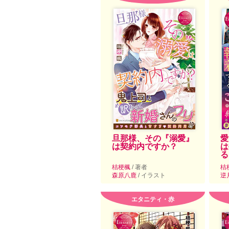
旦那様、その『溺愛』
愛
は契約内ですか？
は
る
桔梗楓
/ 著者
桔
森原八鹿
/ イラスト
逆
エタニティ・赤