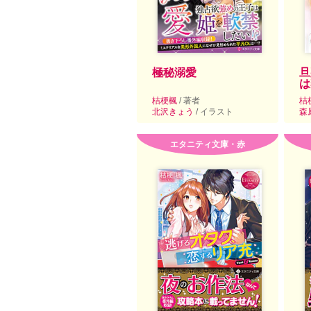
極秘溺愛
旦
は
桔梗楓
/ 著者
桔
北沢きょう
/ イラスト
森
エタニティ文庫・赤