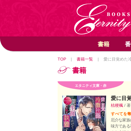
書籍
番
TOP
|
書籍一覧
|
愛に目覚めた
書籍
エタニティ文庫・赤
愛に目
桔梗楓
/ 
すべてを
厄介な家族
味方である