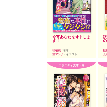
今宵あなたをオトしま
訳
す！
の
桔梗楓
/ 著者
桔
篁アンナ
/ イラスト
え
エタニティ文庫・赤