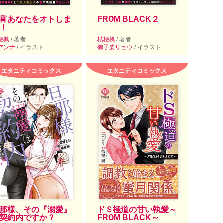
宵あなたをオトしま
FROM BLACK２
！
梗楓
/ 著者
桔梗楓
/ 著者
アンナ
/ イラスト
御子柴リョウ
/ イラスト
エタニティコミックス
エタニティコミックス
那様、その『溺愛』
ドＳ極道の甘い執愛～
契約内ですか？
FROM BLACK～