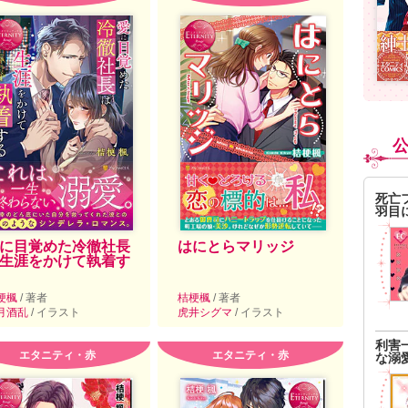
死亡
羽目
に目覚めた冷徹社長
はにとらマリッジ
生涯をかけて執着す
梗楓
/ 著者
桔梗楓
/ 著者
月酒乱
/ イラスト
虎井シグマ
/ イラスト
利害
エタニティ・赤
エタニティ・赤
な溺