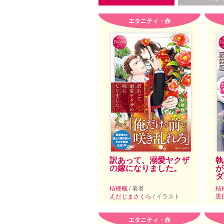
エタニティ・赤
訳あって、溺愛ヤクザ
執
の嫁になりました。
が
ダ
桔梗楓
/ 著者
桔
えだじまさくら
/ イラスト
黒
エタニティ・赤