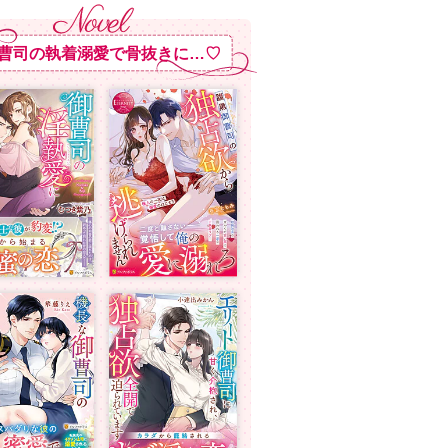
曹司の執着溺愛で骨抜きに…♡