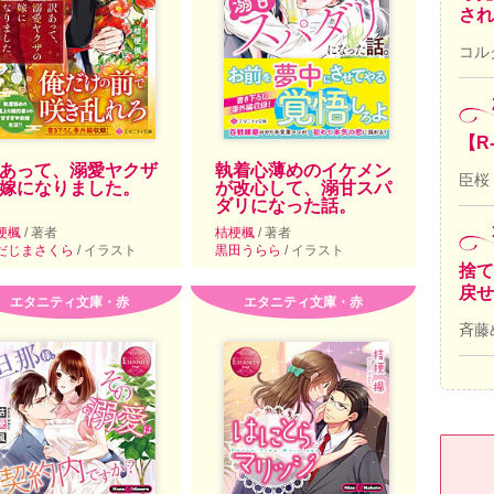
され
コル
【R
あって、溺愛ヤクザ
執着心薄めのイケメン
臣桜
嫁になりました。
が改心して、溺甘スパ
ダリになった話。
梗楓
/ 著者
桔梗楓
/ 著者
だじまさくら
/ イラスト
黒田うらら
/ イラスト
捨て
戻せ
エタニティ文庫・赤
エタニティ文庫・赤
斉藤