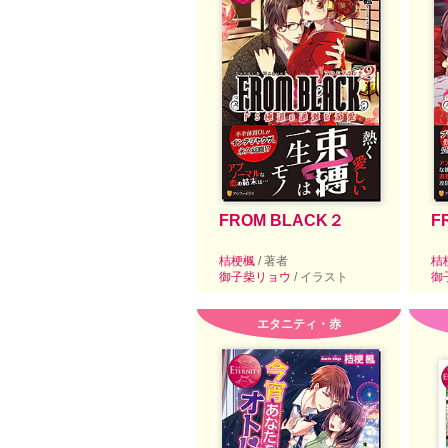
FROM BLACK２
F
桔梗楓
/ 著者
桔
御子柴リョウ
/ イラスト
御
エタニティ・赤