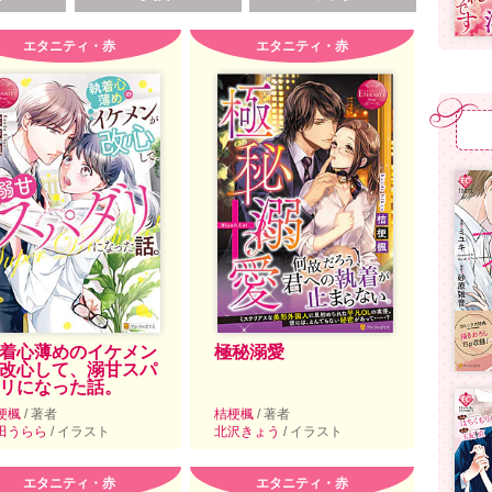
エタニティ・赤
エタニティ・赤
着心薄めのイケメン
極秘溺愛
改心して、溺甘スパ
リになった話。
梗楓
/ 著者
桔梗楓
/ 著者
田うらら
/ イラスト
北沢きょう
/ イラスト
エタニティ・赤
エタニティ・赤