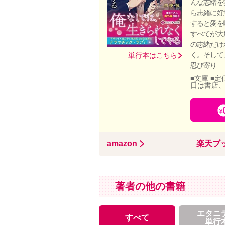
んな志緒を
ら志緒に好
すると愛を
すべてが大
の志緒だけ
く。そして
単行本はこちら
忍び寄り―
■文庫 ■定
日は書店
amazon
楽天ブ
著者の他の書籍
エタニ
すべて
単行