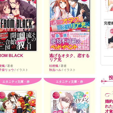
完璧
ROM BLACK
逃げるオタク、恋する
リア充
梗楓
/ 著者
桔梗楓
/ 著者
子柴リョウ
/ イラスト
秋吉ハル
/ イラスト
エタニティ文庫・赤
エタニティ文庫・赤
婚約
れた
才覚