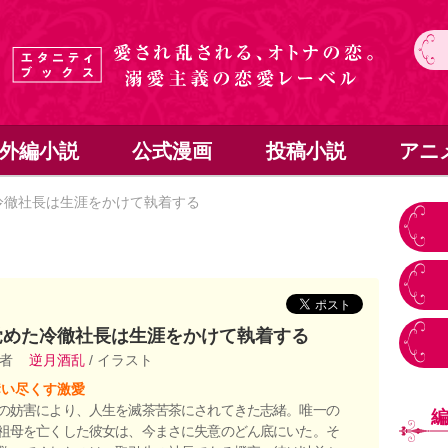
外編小説
公式漫画
投稿小説
アニ
冷徹社長は生涯をかけて執着する
覚めた冷徹社長は生涯をかけて執着する
著者
逆月酒乱
/ イラスト
奪い尽くす激愛
の妨害により、人生を滅茶苦茶にされてきた志緒。唯一の
祖母を亡くした彼女は、今まさに失意のどん底にいた。そ