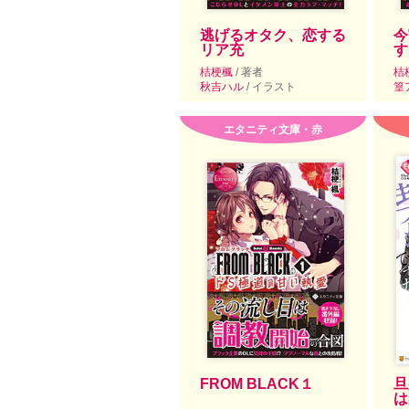
逃げるオタク、恋する
今
リア充
す
桔梗楓
/ 著者
桔
秋吉ハル
/ イラスト
篁
エタニティ文庫・赤
FROM BLACK１
旦
は