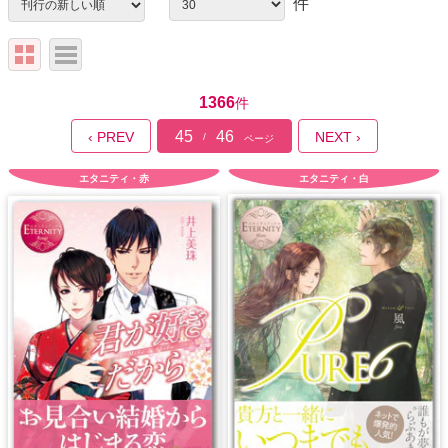
件
1366
件
45
46
‹ PREV
NEXT ›
/
ページ
エタニティ・赤
エタニティ・白