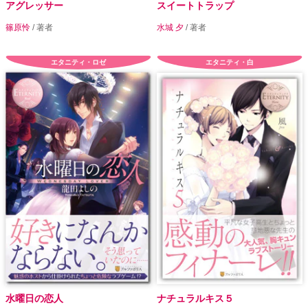
アグレッサー
スイートトラップ
篠原怜
/ 著者
水城 夕
/ 著者
エタニティ・ロゼ
エタニティ・白
水曜日の恋人
ナチュラルキス５