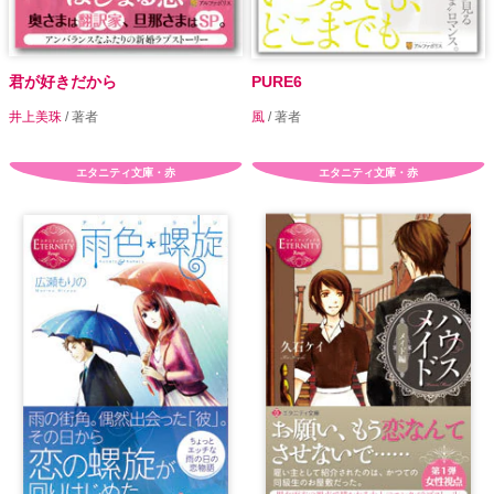
君が好きだから
PURE6
井上美珠
/ 著者
風
/ 著者
エタニティ文庫・赤
エタニティ文庫・赤