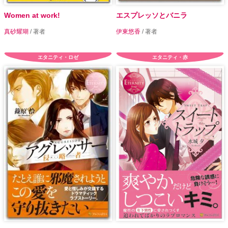
Women at work!
エスプレッソとバニラ
真砂耀瑚
/ 著者
伊東悠香
/ 著者
エタニティ・ロゼ
エタニティ・赤