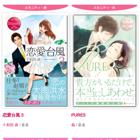
エタニティ・赤
エタニティ・白
恋愛台風３
PURE5
十和田 眞
/ 著者
風
/ 著者