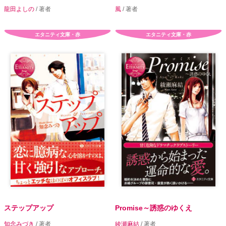
龍田よしの
/ 著者
風
/ 著者
エタニティ文庫・赤
エタニティ文庫・赤
ステップアップ
Promise～誘惑のゆくえ
知念みづき
/ 著者
綾瀬麻結
/ 著者