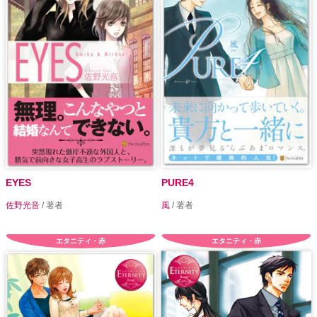
EYES
PURE4
佐野光音
/ 著者
風
/ 著者
エタニティ・赤
エタニティ・赤