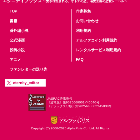
エタニティブックス
〜愛され乱される、オトナの恋。溺愛主義の恋愛レーベル〜
TOP
作家募集
書籍
お問い合わせ
番外編小説
利用規約
公式漫画
アルファコイン利用規約
投稿小説
レンタルサービス利用規約
アニメ
FAQ
ファンレターの送り先
JASRAC許諾番号
《通常版》第9025660001Y45040号
《デラックス♡版》第9025660002Y45038号
Copyright (C) 2000-2026 AlphaPolis Co.,Ltd. All Rights