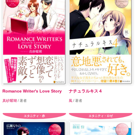
Romance Writer's Love Story
ナチュラルキス４
真砂耀瑚
/ 著者
風
/ 著者
エタニティ・赤
エタニティ・ロゼ