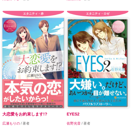
エタニティ・赤
エタニティ・ロゼ
大恋愛をお約束します!?
EYES2
広瀬もりの
/ 著者
佐野光音
/ 著者