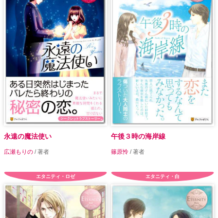
永遠の魔法使い
午後３時の海岸線
広瀬もりの
/ 著者
篠原怜
/ 著者
エタニティ・ロゼ
エタニティ・白