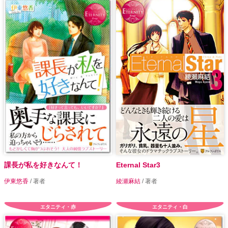
課長が私を好きなんて！
Eternal Star3
伊東悠香
/ 著者
綾瀬麻結
/ 著者
エタニティ・赤
エタニティ・白