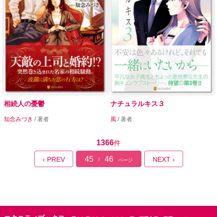
相続人の憂鬱
ナチュラルキス３
知念みづき
/ 著者
風
/ 著者
1366
件
45
46
‹ PREV
NEXT ›
/
ページ