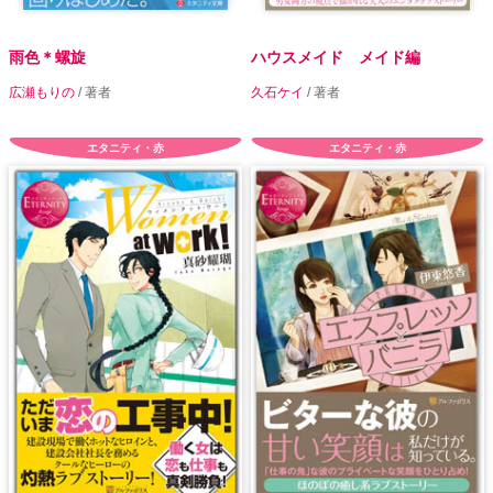
雨色＊螺旋
ハウスメイド メイド編
広瀬もりの
/ 著者
久石ケイ
/ 著者
エタニティ・赤
エタニティ・赤