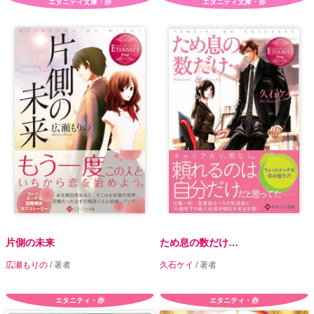
エタニティ文庫・赤
エタニティ文庫・赤
片側の未来
ため息の数だけ…
広瀬もりの
/ 著者
久石ケイ
/ 著者
エタニティ・赤
エタニティ・赤