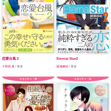
恋愛台風２
Eternal Star2
十和田 眞
/ 著者
綾瀬麻結
/ 著者
エタニティ・赤
エタニティ・白