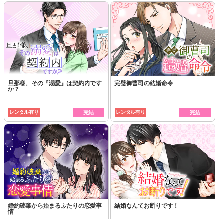
旦那様、その『溺愛』は契約内です
完璧御曹司の結婚命令
か？
レンタル有り
完結
レンタル有り
完結
婚約破棄から始まるふたりの恋愛事
結婚なんてお断りです！
情