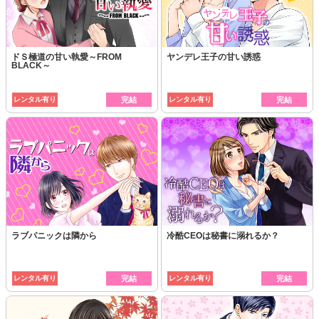
ドＳ極道の甘い執愛～FROM
ヤンデレ王子の甘い誘惑
BLACK～
レンタル有り
完結
レンタル有り
完結
ラブパニックは隣から
冷酷CEOは秘書に溺れるか？
レンタル有り
完結
レンタル有り
完結