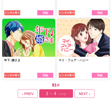
レンタル有り
完結
レンタル有り
完結
年下↓婿さま
マイ・フェア・ハニー
レンタル有り
完結
レンタル有り
完結
91
件
2
4
‹ PREV
NEXT ›
/
ページ