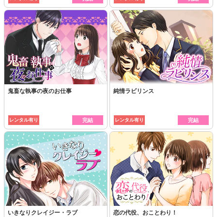
鬼畜な執事の夜のお仕事
純情ラビリンス
レンタル有り
完結
レンタル有り
完結
いきなりクレイジー・ラブ
恋の代役、おことわり！