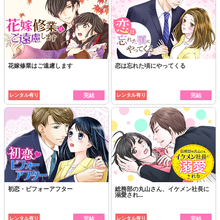
花嫁修業はご遠慮します
恋は忘れた頃にやってくる
レンタル有り
完結
レンタル有り
完結
初恋・ビフォーアフター
総務部の丸山さん、イケメン社長に
溺愛され...
レンタル有り
完結
レンタル有り
完結