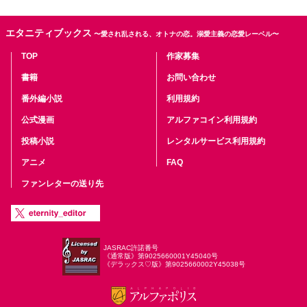
エタニティブックス
〜愛され乱される、オトナの恋。溺愛主義の恋愛レーベル〜
TOP
作家募集
書籍
お問い合わせ
番外編小説
利用規約
公式漫画
アルファコイン利用規約
投稿小説
レンタルサービス利用規約
アニメ
FAQ
ファンレターの送り先
JASRAC許諾番号
《通常版》第9025660001Y45040号
《デラックス♡版》第9025660002Y45038号