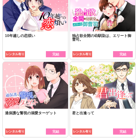
10年越しの恋煩い
独占欲全開の幼馴染は、エリート御
曹司。
レンタル有り
完結
レンタル有り
完結
過保護な警視の溺愛ターゲット
君と出逢って
レンタル有り
完結
レンタル有り
完結