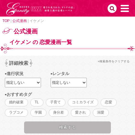
TOP
|
公式漫画
|
イケメン
公式漫画
イケメン の 恋愛漫画一覧
×検索条件をクリアする
詳細検索
進行状況
レンタル
おすすめタグ
婚約破棄
TL
子育て
コミカライズ
恋愛
ラブコメ
学園
身分差
愛され
溺愛