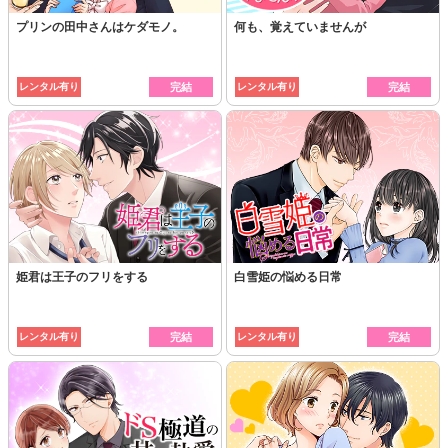
プリンの田中さんはケダモノ。
何も、覚えていませんが
レンタル有り
完結
レンタル有り
完結
姫君は王子のフリをする
白雪姫の悩める日常
レンタル有り
完結
レンタル有り
完結