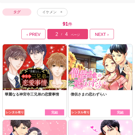
タグ
イケメン ×
91
件
2
4
‹ PREV
NEXT ›
/
ページ
華麗なる神宮寺三兄弟の恋愛事情
僧侶さまの恋わずらい
レンタル有り
完結
レンタル有り
完結