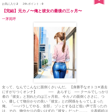
ら、どうして同居を提案したの？ 鈍感ヒロインが、理性のタガが外
お気に入り:
2
24h.ポイント：
0
れそうで必死ヒーローに溺愛されていることに気づくまでの物語。
【完結】元カノ〜俺と彼女の最後の三ヶ月〜
一茅苑呼
女って、なんでこんなに面倒くさいんだ。 【身勝手なオトコ✕過去
にすがりつくオンナ】 ── あらすじ ── クールでしっかり
者の『彼女』と別れたのは三ヶ月前。 今カノの面倒くささに、つ
い、優しくて物分かりの良い『彼女』との関係をもってしまった
俺。 「──バラしてやる、全部」 ゾッとするほど低い声で言ったの
は、その、物分かりの良いはずの『彼女』だった……。 ※表紙絵は