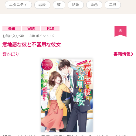
エタニティ
恋愛
彼
結婚
遠恋
二股
長編
完結
R18
5
お気に入り:
30
24h.ポイント：
0
意地悪な彼と不器用な彼女
響かほり
書籍情報