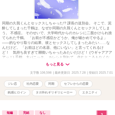
同期の久我くんとセックスしちゃった!? 課長の送別会。 そこで、泥
酔してしまった千鶴は、なぜか同期の久我くんとセックスしてしま
う。 不感症。 そのせいで、大学時代からのカレシに二股かけられ捨
てられた千鶴。 「お前が不感症かどうか、俺が確かめてやるよ」
――的なやり取りの結果、彼とセックスしてしまったみたい……な
んだけど。 「お前ほどの名器、他にいない」と言ってくれるけ
ど！ 気持ち良すぎて潮噴いちゃったみたいだけど！ (ウギャアアア
アッ！) 千鶴、大パニック。 カレシと別れて、住むところもなくな
った千鶴に、久我くんは「セフレとして同居」を提案してくれて。
もっと見る
その提案に乗った千鶴だけど。 (全然、手を出してこない) なん
で？ 泥酔してたわたしを抱くぐらいなんだから、久我くん、絶倫
文字数 106,598
| 最終更新日 2025.7.28
| 登録日 2025.7.01
ヤリチンなんじゃないの？ 元カレにけなされた千鶴の料理を喜んで
くれたり。千鶴から料理を学ぼうとしてくれたり。 久我くんとの生
ジレ恋
社内恋愛
同期
セフレからの恋愛
活は、楽しいのだけれど。 セフレなのに、セックスさせられること
は一度もなくて。 (でも、これでいいのかもしれない) 一度はセック
鈍感ヒロイン
タガ外れギリギリヒーロー
エタニティ
スしちゃったけど、恋人同士でもないんだから。そう簡単に体繋げ
ちゃダメでしょ。 そう理性は考えるのだけど、体は言うことをきか
なくて？ (久我くんは、どういうつもりで同居を提案したんだろ) わ
からない彼の考えに、モヤモヤする心と体。 セックスしないのな
短編
完結
なし
3