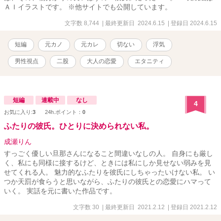
ＡＩイラストです。 ※他サイトでも公開しています。
文字数 8,744
| 最終更新日 2024.6.15
| 登録日 2024.6.15
短編
元カノ
元カレ
切ない
浮気
男性視点
二股
大人の恋愛
エタニティ
短編
連載中
なし
4
お気に入り:
3
24h.ポイント：
0
ふたりの彼氏。ひとりに決められない私。
成瀬りん
すっごく優しい旦那さんになること間違いなしの人。 自身にも厳し
く、私にも同様に接するけど、ときには私にしか見せない弱みを見
せてくれる人。 魅力的なふたりを彼氏にしちゃったいけない私。 い
つか天罰が食らうと思いながら、ふたりの彼氏との恋愛にハマって
いく。 実話を元に書いた作品です。
文字数 30
| 最終更新日 2021.2.12
| 登録日 2021.2.12