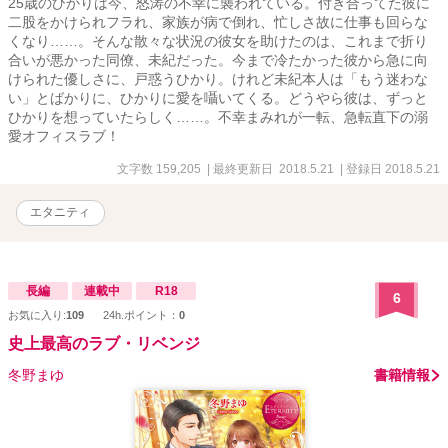
25歳のひかりは今、怒涛の不幸に襲われている。付き合ってた彼に
二股をかけられフラれ、家族が病で倒れ、忙しさ故に仕事も回らな
くなり……。そんな散々な状況の彼女を助けたのは、これまで折り
合いが悪かった同僚、未紀だった。今まで冷たかった彼から急に向
けられた優しさに、戸惑うひかり。けれど未紀本人は「もう迷わな
い」とばかりに、ひかりに愛を囁いてくる。どうやら彼は、ずっと
ひかりを想っていたらしく……。不幸まみれが一転、急転直下の溺
愛オフィスラブ！
文字数 159,205
| 最終更新日 2018.5.21
| 登録日 2018.5.21
エタニティ
長編
連載中
R18
6
お気に入り:
109
24h.ポイント：
0
史上最高のラブ・リベンジ
冬野まゆ
書籍情報