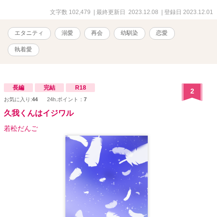
文字数 102,479
| 最終更新日 2023.12.08
| 登録日 2023.12.01
エタニティ
溺愛
再会
幼馴染
恋愛
執着愛
長編
完結
R18
2
お気に入り:
44
24h.ポイント：
7
久我くんはイジワル
若松だんご