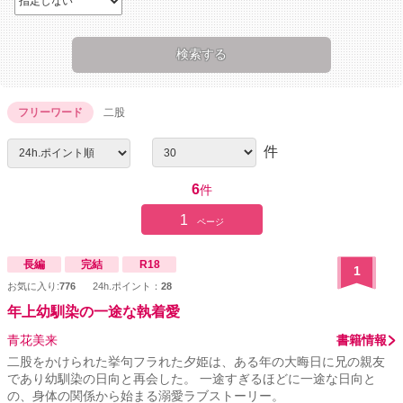
フリーワード
二股
件
6
件
1
ページ
長編
完結
R18
1
お気に入り:
776
24h.ポイント：
28
年上幼馴染の一途な執着愛
青花美来
書籍情報
二股をかけられた挙句フラれた夕姫は、ある年の大晦日に兄の親友
であり幼馴染の日向と再会した。 一途すぎるほどに一途な日向と
の、身体の関係から始まる溺愛ラブストーリー。