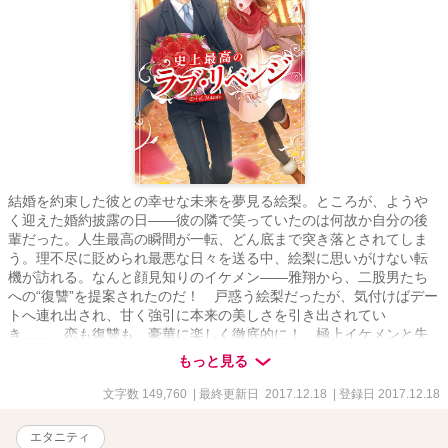
結婚を約束した彼との幸せな未来を夢見る絵梨。ところが、ようや
く迎えた婚約披露の日――彼の隣で笑っていたのは何故か自分の後
輩だった。人生最高の瞬間が一転、どん底まで突き落とされてしま
う。理不尽に貶められ最悪な日々を送る中、絵梨に思いがけない転
機が訪れる。なんと顔見知りのイケメン――雅翔から、二股男たち
への“復讐”を提案されたのだ！ 戸惑う絵梨だったが、気付けばデー
トへ連れ出され、甘く強引に本来の美しさを引き出されてい
き……。恋も復讐も、豪華に楽しく徹底的に！ 極上イケメンと失
恋女子のときめきハッピーロマンス!!
もっと見る
文字数 149,760
| 最終更新日 2017.12.18
| 登録日 2017.12.18
エタニティ