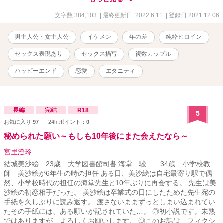
向こうの話も、あわせてお楽しみください。こっちの二人が、いず
れ、向こうの話に出てきたりもします。 （２０２２／１／２８追
文字数 384,103
| 最終更新日 2022.6.11
| 登録日 2021.12.06
記）カクヨムさんでも、連載を始めました。 調整のため、たまに
一日二回更新になることがあります。0:10の更新はそのままで、昼
男主人公・女主人公
イケメン
年の差
純粋ヒロイン
間とかに追加がある感じです。追加の分の時間は、その時によって
変わると思います。安定して二回更新ができるようになったら、追
セックス表現あり
セックス描写
複数カップル
加の分の時間も固定にするかも。 （２０２２／３／１２追記） スト
ックがなくなったため、毎日更新はしばらくお休みします。 （２０
ハッピーエンド
恋愛
エタニティ
２２／３／２８追記） 再開します。毎日更新のお約束は、今はでき
ないです。 書けた分だけ投稿していく形になりそうです。 ※いず
れ、この話とクロスオーバーする予定のキャラ文芸の「令和モラト
リアム★ボーイ」は、ひとまず完結して、続編を連載中です。よか
長編
完結
R18
5
ったら、そちらも読んでやってください。（Ｗ主人公の片方の男の
お気に入り:
97
24h.ポイント：
0
子が、祐奈の知り合いです） ※感想欄は、ネタバレ可です。ネタバ
秘められた願い～もしも10年後にまた会えたなら～
レしたくない方は、読まないようにしてください。
宮里澄玲
結城美沙絵 23歳 大学図書館司書 海堂 駿 34歳 小学校教
師 美沙絵が6年生の時の担任 ある日、美沙絵は自宅最寄り駅で偶
然、小学校時代の担任の海堂先生と10年ぶりに再会する。 先生は美
沙絵の初恋相手だった。 美沙絵は卒業式の日にしたためた先生宛の
手紙を久しぶりに読み返す。 渡さないままずっとしまい込まれてい
たその手紙には、ある願いが記されていた…。 ◎初小説です。未熟
ではありますが、よろしくお願いします。 ◎このお話は、フィクシ