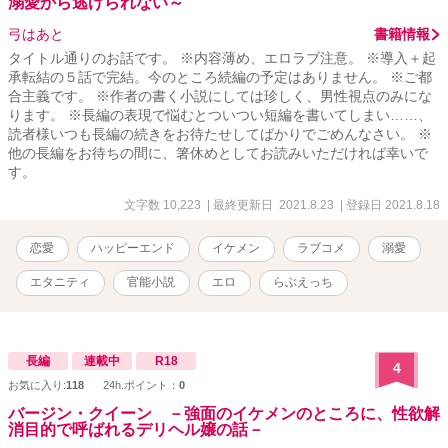
溺愛から逃げられない～
弓はあと
書籍情報
タイトル通りのお話です。 ※内容薄め、エロラブ注意。 ※導入＋起
承転結の５話で完結。今のところ続編の予定はありません。 ※ご都
合主義です。 ※作者の書く小説にしては珍しく、男性視点のみにな
ります。 ※長編の表現で悩むとついつい短編を書いてしまい……、
読者様いつも長編の続きをお待たせしてばかりでごめんなさい。 ※
他の長編をお待ちの間に、箸休めとしてお読みいただければ幸いで
す。
文字数 10,223
| 最終更新日 2021.8.23
| 登録日 2021.8.18
恋愛
ハッピーエンド
イケメン
ラブコメ
溺愛
エタニティ
官能小説
エロ
らぶえっち
長編
連載中
R18
4
お気に入り:
118
24h.ポイント：
0
バージン・クイーン －強面のイケメンのところに、性欲解
消目的で呼ばれるデリヘル嬢の話－