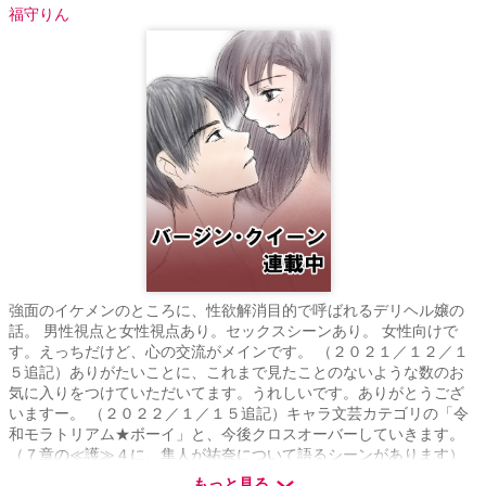
福守りん
強面のイケメンのところに、性欲解消目的で呼ばれるデリヘル嬢の
話。 男性視点と女性視点あり。セックスシーンあり。 女性向けで
す。えっちだけど、心の交流がメインです。 （２０２１／１２／１
５追記）ありがたいことに、これまで見たことのないような数のお
気に入りをつけていただいてます。うれしいです。ありがとうござ
いますー。 （２０２２／１／１５追記）キャラ文芸カテゴリの「令
和モラトリアム★ボーイ」と、今後クロスオーバーしていきます。
（７章の≪護≫４に、隼人が祐奈について語るシーンがあります）
向こうを読まなくても読めるように書いていますが、よかったら、
もっと見る