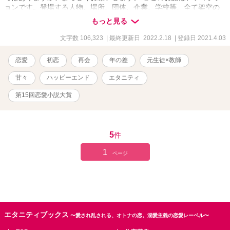
ョンです。登場する人物、場所、団体、企業、学校等、全て架空の
ものです。 ◎R18に設定してありますが、かなり後半になります。
もっと見る
描写もそれほど濃くありません。R18の部分には※印がついていま
す。 追記：男性視点のパートに♦印をつけました。 追記：番外編を
文字数 106,323
| 最終更新日 2022.2.18
| 登録日 2021.4.03
追加しました。
恋愛
初恋
再会
年の差
元生徒×教師
甘々
ハッピーエンド
エタニティ
第15回恋愛小説大賞
5
件
1
ページ
エタニティブックス
〜愛され乱される、オトナの恋。溺愛主義の恋愛レーベル〜