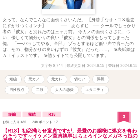
女って、なんでこんなに面倒くさいんだ。 【身勝手なオトコ✕過去
にすがりつくオンナ】 ── あらすじ ── クールでしっかり
者の『彼女』と別れたのは三ヶ月前。 今カノの面倒くささに、つ
い、優しくて物分かりの良い『彼女』との関係をもってしまった
俺。 「──バラしてやる、全部」 ゾッとするほど低い声で言ったの
は、その、物分かりの良いはずの『彼女』だった……。 ※表紙絵は
ＡＩイラストです。 ※他サイトでも公開しています。
文字数 8,744
| 最終更新日 2024.6.15
| 登録日 2024.6.15
短編
元カノ
元カレ
切ない
浮気
男性視点
二股
大人の恋愛
エタニティ
短編
完結
R18
3
お気に入り:
485
24h.ポイント：
7
【R18】初恋拗らせ童貞ですが、最愛のお嬢様に処女を奪わ
れそうです～イケメン童貞執事はちょろインなメガネっ娘の