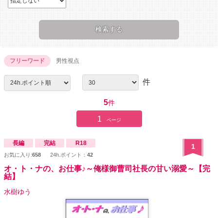
フリーワード
男性視点
件
5
件
1
ページ
長編
完結
R18
1
お気に入り:
658
24h.ポイント：
42
オ・ト・ナの、お仕事♪～俺様御曹司社長の甘い溺愛～【完
結】
水樹ゆう