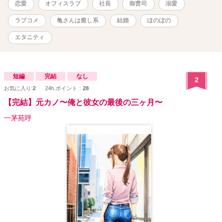
恋愛
オフィスラブ
社長
御曹司
溺愛
ら2000文字程度です。 ★恋愛小説大賞への応援、ありがとうござい
ました♪ 一ヵ月ほどの連載になるかと思います。前作【ワケあり上司
ラブコメ
亀さんは癒し系
結婚
ほのぼの
の愛し方】と少しリンクする部分もありますので、その辺も楽しん
でいただけたら嬉しいです。（全く別の物語ですので、前作が未読
エタニティ
でもお楽しみいただけます）＾＾ 2019/01/31 連載開始
2019/02/08 サブタイトル変更 2019/02/09 表紙変更＆プロローグ
に挿絵挿入 2019/02/24 完結しました♪ ※完結以降、誤字脱字修正
等で更新があがるかもしれません。
短編
完結
なし
2
お気に入り:
2
24h.ポイント：
28
【完結】元カノ〜俺と彼女の最後の三ヶ月〜
一茅苑呼