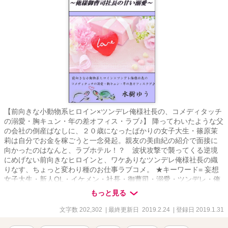
【前向きな小動物系ヒロイン×ツンデレ俺様社長の、コメディタッチ
の溺愛・胸キュン・年の差オフィス・ラブ♪】 降ってわいたような父
の会社の倒産ばなしに、２０歳になったばかりの女子大生・篠原茉
莉は自分でお金を稼ごうと一念発起。親友の美由紀の紹介で面接に
向かったのはなんと、ラブホテル！？ 波状攻撃で襲ってくる逆境
にめげない前向きなヒロインと、ワケありなツンデレ俺様社長の織
りなす、ちょっと変わり種のお仕事ラブコメ。 ★キーワード= 妄想
女子大生・新人OL・イケメン・社長・御曹司・溺愛・ツンデレ・俺
様・婚約破棄・年の差・お仕事・ラブコメ・大人の恋・恋愛・夢・
もっと見る
家族・ペット（ミドリガメ）。 ★基本的に20歳の女性視点のコメデ
ィタッチのストーリーです。（途中幕間として、男性視点もありま
文字数 202,302
| 最終更新日 2019.2.24
| 登録日 2019.1.31
す） ★R１８要素を含みます。（該当ページのタイトルにR18と表記
します） ★更新について 1日1～５ページ。1ページは1000文字か