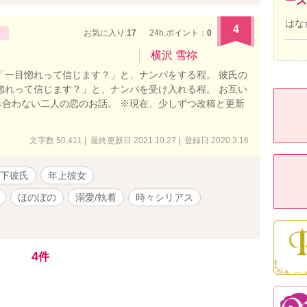
ーズ
はな
4
お気に入り:
17
24h.ポイント：
0
横沢 雪祢
「一目惚れって信じます？」と、ナンパをする程。 彼氏の
惚れって信じます？」と、ナンパを受け入れる程。 お互い
合わない二人の恋のお話。 ※現在、少しずつ改稿と更新
文字数 50,411 | 最終更新日 2021.10.27 | 登録日 2020.3.16
下彼氏
年上彼女
ほのぼの
溺愛/執着
時々シリアス
4
件