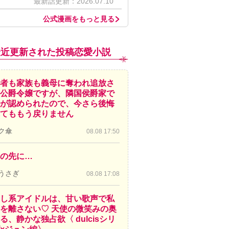
最新話更新：2026.07.10
公式漫画をもっと見る
最近更新された投稿恋愛小説
者も家族も義母に奪われ追放さ
公爵令嬢ですが、隣国侯爵家で
が認められたので、今さら後悔
てももう戻りません
ク傘
08.08 17:50
の先に…
うさぎ
08.08 17:08
し系アイドルは、甘い歌声で私
を離さない♡ 天使の微笑みの奥
る、静かな独占欲〈 dulcisシリ