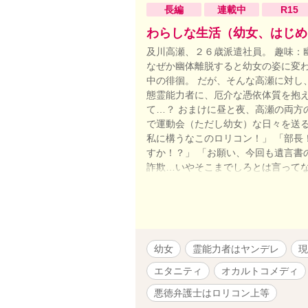
長編
連載中
R15
わらしな生活（幼女、はじめ
及川高瀬、２６歳派遣社員。 趣味：
なぜか幽体離脱すると幼女の姿に変
中の徘徊。 だが、そんな高瀬に対し
態霊能力者に、厄介な憑依体質を抱
て…？ おまけに昼と夜、高瀬の両方
で運動会（ただし幼女）な日々を送る
私に構うなこのロリコン！」 「部長
すか！？」 「お願い、今回も遺言書
詐欺…いやそこまでしろとは言ってな
高瀬は自由で”わらしな生活”を送り
るのは３人のうち誰だ！！ 時々シリ
幼女
霊能力者はヤンデレ
現
エタニティ
オカルトコメディ
悪徳弁護士はロリコン上等