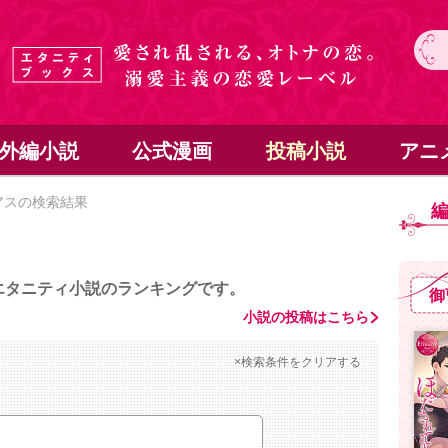
外編小説
公式漫画
投稿小説
アニ
アスの検索結果
エタニティ小説のランキングです。
御
小説の投稿はこちら
×検索条件をクリアする