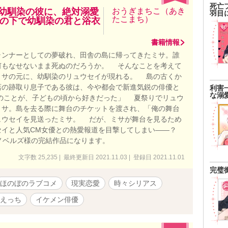
死亡
紡ぐ恋物語の顛末 →12/27完結済
な幼馴染の彼に、絶対溺愛
おうぎまちこ（あき
羽目
たこまち）
の下で幼馴染の君と浴衣
w.alphapolis.co.jp/novel/641789619/770393183 （本編中盤
r if story.』まで読まれてから、こちらを読み進めていただ
が深まるかと思います）
書籍情報
ンナーとしての夢破れ、田舎の島に帰ってきたミサ。誰
何もなせないまま死ぬのだろうか。 そんなことを考えて
ミサの元に、幼馴染のリュウセイが現れる。 島の古くか
店の跡取り息子である彼は、今や都会で新進気鋭の俳優と
利害
な溺
サのことが、子どもの頃から好きだった」 夏祭りでリュウ
ミサ。島を去る際に舞台のチケットを渡され、「俺の舞台
ュウセイを見送ったミサ。 だが、ミサが舞台を見るため
セイと人気CM女優との熱愛報道を目撃してしまい――？
トノベルズ様の完結作品になります。
文字数 25,235 | 最終更新日 2021.11.03 | 登録日 2021.11.01
完璧
ほのぼのラブコメ
現実恋愛
時々シリアス
えっち
イケメン俳優