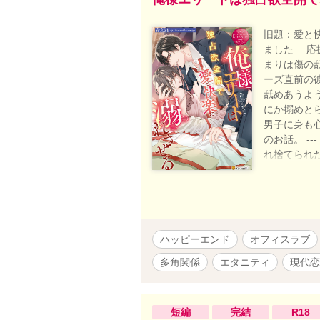
旧題：愛と
ました 応援
まりは傷の
ーズ直前の
舐めあうよ
にか搦めと
男子に身も
のお話。 -
れ捨てられ
溺愛ストーリ
写がありま
ブタイトル
に傷ついた
役もいます
ハッピーエンド
オフィスラブ
量）ざまぁ
矢理の描写
多角関係
エタニティ
現代恋
進めて頂け
持つ知識等は
更新にて連載
短編
完結
R18
お付き合い