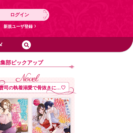
ログイン
新規ユーザ登録
メ
編集部ピックアップ
曹司の執着溺愛で骨抜きに…♡