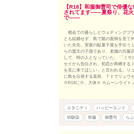
ャラクターが
【R18】和服御曹司で俳優
されてます――夏祭り、花火
https://ww
で――
の『挿話 Ou
けると理解
都会での暮らしとウェディングプラ
とも結婚せず、島で親の面倒を見て
いた矢先、実家の駄菓子屋を手伝う
らの盟主の子孫であり、老舗の呉服
して、時の人となっていた。 「ミ
セイから告白され、初恋が再燃する
を見に来てほしい」と言われる。リ
に島を出発する直前、ＴＶでリュウ
※R18に※、大体※ ※ムーンライ
エタニティ
ハッピーエンド
幼馴染
和服
御曹司
らぶ