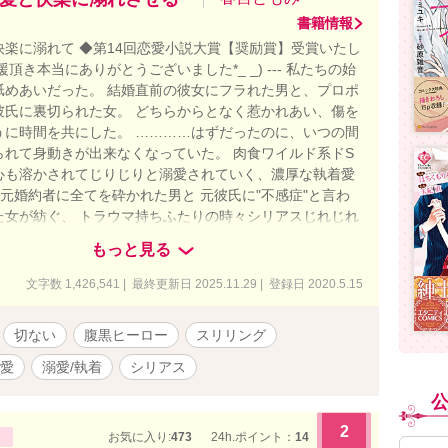
書籍情報
快楽に溺れて ◆第14回恋愛小説大賞【奨励賞】受賞いたし
頂き本当にありがとうございました*_ _) --- 私たちの始
舐めあいだった。 結婚直前の彼女にフラれた男と、プロポ
彼氏に裏切られた女。 どちらからとなく惹かれあい、傷を
うに時間を共にした。 …………はずだったのに、いつの間
られて身動きが出来なくなっていた。 肉食ワイルド系ドS
心も溶かされてじりじりと溺愛されていく、濃厚な執着愛
-- 元婚約者に全てを砕かれた男と 元彼氏に"不感症"と言わ
た女が紡ぐ、 トラウマ持ちふたりの時々シリアスじれじれ
ー。 --- ＊印＝R18 ※印＝流血表現含む暴力的・残酷描
もっと見る
す。苦手な方はご注意ください。 ◎タイトル番号の横にサ
があるものは他キャラ目線のお話です。 ◎恋愛や人間関係
文字数 1,426,541 | 最終更新日 2025.11.29 | 登録日 2020.5.15
登場人物ばかりでシリアスで重たいシーン多め。腹黒や悪
が全ての登場人物が物語を経て成長していきます。 ◎（微
切ない
腹黒ヒーロー
スリリング
＆スカッと・（一部のみ）下品な表現・（一部のみ）無理
あり。稀に予告無く入ります。苦手な方は気をつけて読み
愛
溺愛/執着
シリアス
たら幸いです。 ◎作中に出てくる企業、情報、登場人物が
創作上のフィクションです。 ◆20/5/15〜（基本）毎日
、20/12/26本編完結しました。 処女作でしたが長い間
2
お気に入り:
473
24h.ポイント：
14
頂きありがとうございました。 ▼ 作中に登場するとあるキ