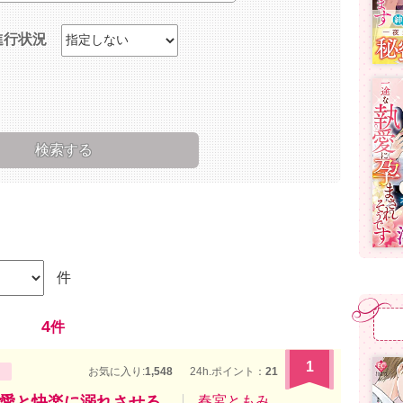
進行状況
件
4
件
1
お気に入り:
1,548
24h.ポイント：
21
愛と快楽に溺れさせる
春宮ともみ