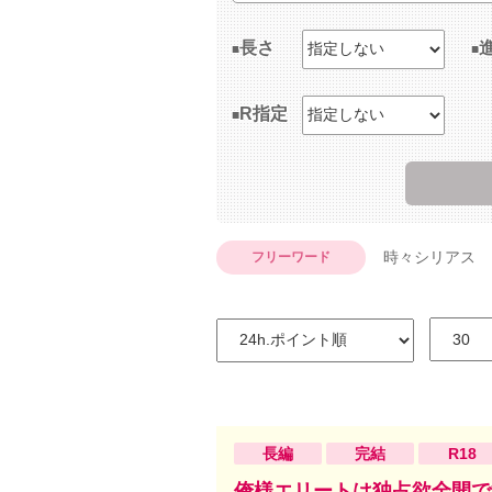
長さ
R指定
時々シリアス
フリーワード
長編
完結
R18
俺様エリートは独占欲全開で