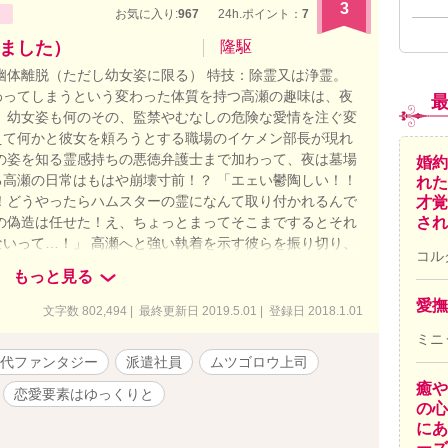
3
お気に入り:
967
24h.ポイント：
7
ました）
隆駆
幽体離脱（ただし幼女姿に限る） 特技：除霊又は浄霊。
わってしまうという変わった体質を持つ高瀬の趣味は、夜
、幼女姿も何のその、監禁やむなしの危険な愛情を注ぐ変
えて何かと彼女を頼ろうとする職場のイケメン部長が現れ
の姿を知る霊感持ちの悪徳弁護士まで加わって、夜は墓場
婚約
高瀬の日常はもはや崩壊寸前！？ 「エェい鬱陶しい！！
れた
！どうやったらハムスターの霊になんて取り付かれるんで
才覚
され
の偽造は任せた！え、ちょっとまってそこまでするとそれ
いって…！」 高瀬へと強い執着を示す彼らを振り切り、
コル
続けられるのか・・・！？ そして自由な高瀬の心を射止め
もっと見る
アス、オカルトラブコメディ。
愛撫
文字数 802,494 | 最終更新日 2019.5.01 | 登録日 2018.1.01
ミニ
代ファンタジー
派遣社員
ムツゴロウ上司
癒や
恋愛要素はゆっくりと
の心
にあ