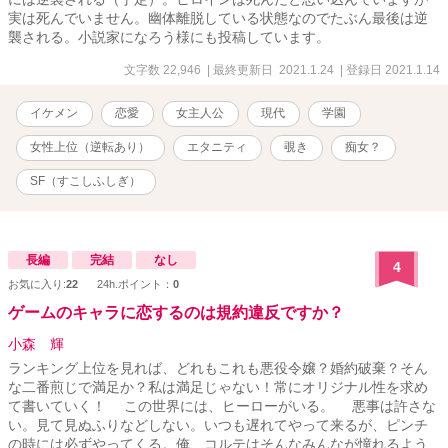
実は死んでいません。幽体離脱している状態なのでたぶん最後は逆
襲される。小説家になろう様にも投稿しています。
文字数 22,946
| 最終更新日 2021.1.24
| 登録日 2021.1.14
イケメン
恋愛
女主人公
現代
学園
女性上位（逆転あり）
エタニティ
覗き
痴女？
SF（すこしふしぎ）
長編
完結
なし
4
お気に入り:
22
24h.ポイント：
0
ゲームのキャラに恋するのは規約違反ですか？
小森 輝
ランキング上位を見れば、どれもこれも悪役令嬢？婚約破棄？そん
な二番煎じで満足か？私は満足じゃない！常にオリジナル性を求め
て書いていく！ この世界には、ヒーローがいる。 悪事は許さな
い。見て見ぬふりなどしない。いつも遅れてやって来るが、ピンチ
の時には必ずやってくる。俺、コルテはそんなみんなが憧れるよう