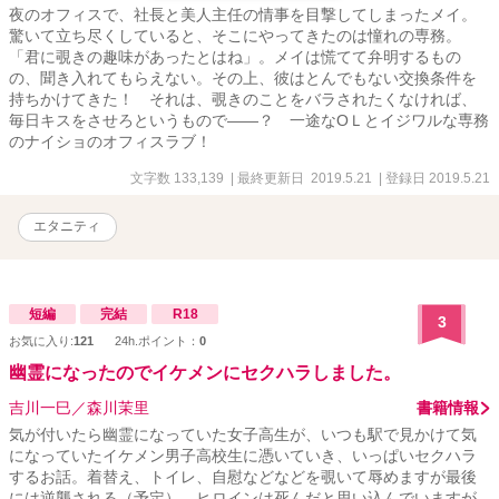
夜のオフィスで、社長と美人主任の情事を目撃してしまったメイ。
驚いて立ち尽くしていると、そこにやってきたのは憧れの専務。
「君に覗きの趣味があったとはね」。メイは慌てて弁明するもの
の、聞き入れてもらえない。その上、彼はとんでもない交換条件を
持ちかけてきた！ それは、覗きのことをバラされたくなければ、
毎日キスをさせろというもので――？ 一途なОＬとイジワルな専務
のナイショのオフィスラブ！
文字数 133,139
| 最終更新日 2019.5.21
| 登録日 2019.5.21
エタニティ
短編
完結
R18
3
お気に入り:
121
24h.ポイント：
0
幽霊になったのでイケメンにセクハラしました。
吉川一巳／森川茉里
書籍情報
気が付いたら幽霊になっていた女子高生が、いつも駅で見かけて気
になっていたイケメン男子高校生に憑いていき、いっぱいセクハラ
するお話。着替え、トイレ、自慰などなどを覗いて辱めますが最後
には逆襲される（予定）。ヒロインは死んだと思い込んでいますが