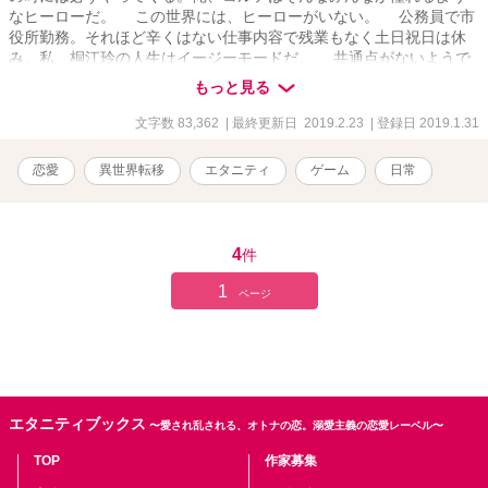
なヒーローだ。 この世界には、ヒーローがいない。 公務員で市
役所勤務。それほど辛くはない仕事内容で残業もなく土日祝日は休
み。私、桐江玲の人生はイージーモードだ。 共通点がないようで
一心同体な二人の運命が重なり合う。 毎日、投稿頑張っていきま
もっと見る
す！お気に入りや感想、あと、第12回恋愛小説大賞に応募している
ので、投票なんかもしてくれるとやる気がでます！ 追記 一先
文字数 83,362
| 最終更新日 2019.2.23
| 登録日 2019.1.31
ず、完結と言うことになりました。もちろん、ポイントが伸びて、
要望が多ければ続きを書きますが、今の所、その予定はありませ
恋愛
異世界転移
エタニティ
ゲーム
日常
ん。次はライト文芸大賞の作品を書いて行きます。作家をやめてい
ない限り、いつも何かを連載していると思いますので、マイページ
や近況ボード、ツイッターなんかを覗きに来てください。 それと、
感想もお待ちしています。もちろん、酷評も欲しいです。感想書い
4
件
てポイントなんてやりたくないって人は近況ボードにでも感想を書
いて行ってください。
1
ページ
エタニティブックス
〜愛され乱される、オトナの恋。溺愛主義の恋愛レーベル〜
TOP
作家募集