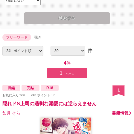
フリーワード
覗き
件
4
件
1
ページ
長編
完結
R18
1
お気に入り:
666
24h.ポイント：
0
隠れドS上司の過剰な溺愛には逆らえません
如月 そら
書籍情報