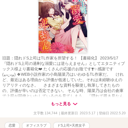
旧題：隠れドS上司はTL作家を所望する！ 【書籍化】 2023/5/17
『隠れドS上司の過剰な溺愛には逆らえません』としてエタニティブ
ックス様より書籍化❤️ たくさんの応援のお陰です❣️✨感謝です
(⁎ᴗ͈ˬᴗ͈⁎) 🍀WEB小説作家の小島陽菜乃はいわゆるTL作家だ。 けれ
ど、最近はある理由から評価が低迷していた。それは未経験ゆえの
リアリティのなさ。 さまざまな資料を駆使し執筆してきたもの
の、評価が辛いのは否定できない。 そんな時、陽菜乃は会社の倉庫
で上司が同僚といたしているのを見てしまう。 「隠れて覗き見なん
てしてたら、興奮しないか？」 真面目そうな上司だと思っていた
もっと見る
のに︎!! ……でもちょっと待って。 こんなに慣れているのなら教えて
もらえばいいんじゃないの!? けれど上司の森野英は慣れているな
文字数 134,744
| 最終更新日 2023.5.17
| 登録日 2022.5.20
んてもんじゃなくて……!? ※普段より、ややえちえち多めです。苦
手な方は避けてくださいね。（えちえち多めなんですけど、可愛く
恋愛
オフィスラブ
ドS上司×天然女子