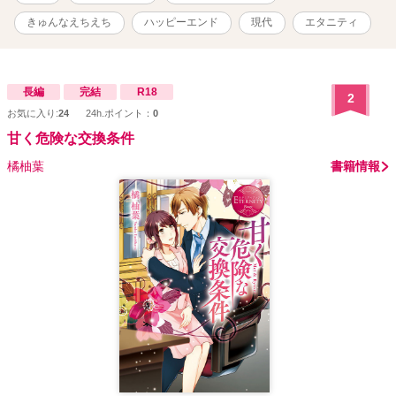
てきゅんなえちを目指しました✨） ※くれぐれも！くれぐれもフィ
クションです‼️( •̀ω•́ )✧ ※感想欄がネタバレありとなっておりますの
きゅんなえちえち
ハッピーエンド
現代
エタニティ
で注意⚠️です。感想は大歓迎です❣️ありがとうございます(*ᴗˬᴗ)💕
長編
完結
R18
2
お気に入り:
24
24h.ポイント：
0
甘く危険な交換条件
橘柚葉
書籍情報