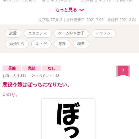
慮のカケラもなく、直真さんに迫るし、その直真さんは「子供は作
らない」と言い出した。 もしかして、これって離婚危機―――！？
もっと見る
★視点切り替えあります。 ★R-18には※R-18マークをつけます。飛
ばして読むことも可能です。 ★『ネトゲ女子は社長の求愛を拒む』
文字数 77,613
| 最終更新日 2021.7.06
| 登録日 2021.3.04
の続編ですが、単品でもお楽しみ頂けます。 【シリーズ① 若き社
長は～コミカライズされました】 【規約のため、引き下げました。
恋愛
エタニティ
ゲーム好き女子
イケメン
他サイトのみの掲載となります】
結婚生活
ネトゲ
専務
秘書
長編
完結
なし
7
お気に入り:
341
24h.ポイント：
28
悪役令嬢はぼっちになりたい。
いのり。