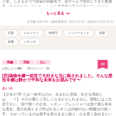
イ堂』 しかもかつて紗凪の同級生で、罰ゲームで告白してきた黄瀬
薫（きせかおる）がいた。 しかも黄瀬薫は若き社長になっており、
その黄瀬社長の秘書に紗凪は再就職することになった。 お互いの過
もっと見る
去は触れず、ビジネスライクに勤める紗凪だが、黄瀬社長は紗凪を
忘れてないようで！？ 社長×秘書×お仕事も頑張る✨ 溺愛じれじれ
文字数 108,793
| 最終更新日 2025.11.01
| 登録日 2025.11.01
物語りです！
恋愛
エタニティ
御曹司
ハッピーエンド
溺愛
秘書
じれじれ
長編
完結
なし
10
お気に入り:
980
24h.ポイント：
21
[完]偽物令嬢〜前世で大好きな兄に殺されました。そんな悪
役令嬢は静かで平和な未来をお望みです〜
あいみ
【少女の“罪”とは一体何なのか。生まれた意味、生きる理由と
は……？】 ※心が重たく苦しくなるかもしれません。閲覧にはご注
意下さい。 国で唯一の公女、シオン・グレンジャーは国で最も有名
な悪女。悪の化身とまで呼ばれるシオンは詳細のない闇魔法の使い
手。 わかっているのは相手を意のままに操り、心を黒く染めるとい