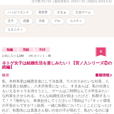
す。番外編にて一部残酷な描写があります。 苦手な方はご注意くだ
文字数 56,716
| 最終更新日 2024.7.20
| 登録日 2024.5.31
さい。 こちらの作品はムーンライトノベルにも投稿しております。
24.7.20番外編３話投稿完了しました。
ハッピーエンド
異世界
ざまぁ
乙女ゲーム
王子
恋愛
天然
アホ
コメディ
エタニティ
短編
完結
R18
6
お気に入り:
1,190
24h.ポイント：
35
ネトゲ女子は結婚生活を楽しみたい！【宮ノ入シリーズ②の
続編】
椿蛍
書籍情報
私、木村有里は極悪非道にして冷血漢、ラスボスみたいな社長、八
木沢直真と結婚し、八木沢有里になった。 すきあらば、私の分身と
もいえるキャラを消そうとし、ゲームは二時間なんて小学生みたい
な約束をさせられる。 そんな結婚生活が始まったけど、転勤するっ
て！？ ｢海外なら、単身赴任してください｣ ｢理由は？｣ ｢ネット環境
の不安からですが？｣ 結局、一緒に転勤についていくことになったけ
れど、転勤先には直真さん狙いの女の子が現れて、私がいるのに遠