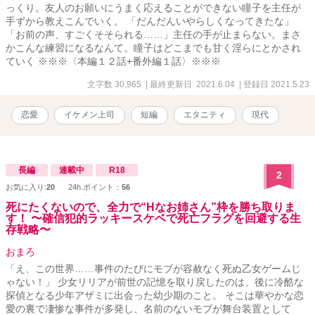
っくり。友人のお願いにうまく応えることができない瞳子を主任が
手ずから教えこんでいく。 「だんだんいやらしくなってきたな」
「お前の声、すごくそそられる……」主任の手が止まらない。まさ
かこんな練習になるなんて。瞳子はどこまでも甘く淫らにとかされ
ていく ※※※〈本編１２話+番外編１話〉※※※
文字数 30,965
| 最終更新日 2021.6.04
| 登録日 2021.5.23
恋愛
イケメン上司
短編
エタニティ
現代
長編
連載中
R18
2
お気に入り:
20
24h.ポイント：
56
死にたくないので、全力で“Hなお姉さん”枠を勝ち取りま
す！ 〜確信犯的ラッキースケベで死亡フラグを回避する生
存戦略〜
おまろ
「え、この世界……事件のたびにモブが容赦なく死ぬ乙女ゲームじ
ゃない！」 少女リリアが前世の記憶を取り戻したのは、後に冷酷な
探偵となる少年アザミに出会った幼少期のこと。 そこは華やかな恋
愛の裏で凄惨な事件が多発し、名前のないモブが舞台装置として