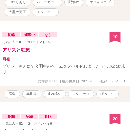
中出しあり
バニーガール
配信者
オフィスラブ
大型犬男子
エタニティ
長編
連載中
なし
19
お気に入り:
0
24h.ポイント：
0
アリスと狂気
月夜
プリシーさんにて公開中のゲームをノベル化しました アリスの結末
は…………
文字数 8,505
| 最終更新日 2021.4.11
| 登録日 2021.1.18
恋愛
異世界
すれ違い
エタニティ
ほっこり
長編
完結
R18
20
お気に入り:
82
24h.ポイント：
0