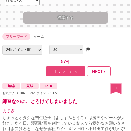
フリーワード
ゲーム
件
57
件
1
2
NEXT ›
/
ページ
短編
完結
R18
1
お気に入り:
104
24h.ポイント：
177
練習なのに、とろけてしまいました
あさぎ
ちょっとオタクな吉住瞳子（よしずみとうこ）は漫画やゲームが大
好き。ある日、漫画動画を創作している友人から意外なお願いをさ
れ引き受けると、なぜか会社のイケメン上司・小野田主任が現れび