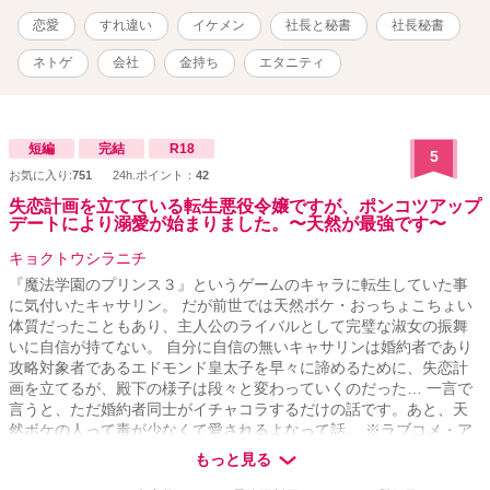
恋愛
すれ違い
イケメン
社長と秘書
社長秘書
ネトゲ
会社
金持ち
エタニティ
短編
完結
R18
5
お気に入り:
751
24h.ポイント：
42
失恋計画を立てている転生悪役令嬢ですが、ポンコツアップ
デートにより溺愛が始まりました。〜天然が最強です〜
キョクトウシラニチ
『魔法学園のプリンス３』というゲームのキャラに転生していた事
に気付いたキャサリン。 だが前世では天然ボケ・おっちょこちょい
体質だったこともあり、主人公のライバルとして完璧な淑女の振舞
いに自信が持てない。 自分に自信の無いキャサリンは婚約者であり
攻略対象者であるエドモンド皇太子を早々に諦めるために、失恋計
画を立てるが、殿下の様子は段々と変わっていくのだった… 一言で
言うと、ただ婚約者同士がイチャコラするだけの話です。あと、天
然ボケの人って毒が少なくて愛されるよなって話。 ※ラブコメ・ア
ホエロ・下品な表現・天然・溺愛・腹黒ヒロイン・一人称の地の
もっと見る
文・魔法・ラッキースケベ、ヒーローによる軽いざまぁが含まれま