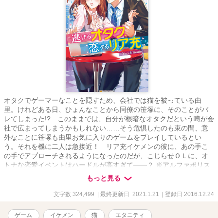
オタクでゲーマーなことを隠すため、会社では猫を被っている由
里。けれどある日、ひょんなことから同僚の笹塚に、そのことがバ
レてしまった!? このままでは、自分が根暗なオタクだという噂が会
社で広まってしまうかもしれない……そう危惧したのも束の間、意
外なことに笹塚も由里お気に入りのゲームをプレイしているとい
う。それを機に二人は急接近！ リア充イケメンの彼に、あの手こ
の手でアプローチされるようになったのだが、こじらせＯＬに、オ
トナな恋愛イベントはハードルが高すぎて――？ ※アルファポリス
様より書籍化した作品になります。 元々Ｗｅｂ小説として公開して
もっと見る
いた続編を、順次、そのまま掲載致します。
文字数 324,499
| 最終更新日 2021.1.21
| 登録日 2016.12.24
ゲーム
イケメン
猫
エタニティ