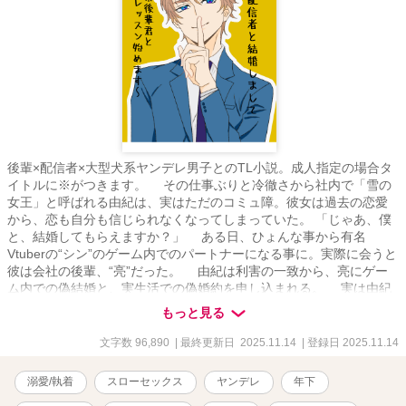
後輩×配信者×大型犬系ヤンデレ男子とのTL小説。成人指定の場合タ
イトルに※がつきます。 その仕事ぶりと冷徹さから社内で「雪の
女王」と呼ばれる由紀は、実はただのコミュ障。彼女は過去の恋愛
から、恋も自分も信じられなくなってしまっていた。 「じゃあ、僕
と、結婚してもらえますか？」 ある日、ひょんな事から有名
Vtuberの“シン”のゲーム内でのパートナーになる事に。実際に会うと
彼は会社の後輩、“亮”だった。 由紀は利害の一致から、亮にゲー
ム内での偽結婚と、実生活での偽婚約を申し込まれる。 実は由紀
と亮はずっと昔に出会っていて……？ あざとい後輩君と、焦った
もっと見る
い【恋のレッスン】始めます。 他サイトでも掲載中。
文字数 96,890
| 最終更新日 2025.11.14
| 登録日 2025.11.14
溺愛/執着
スローセックス
ヤンデレ
年下