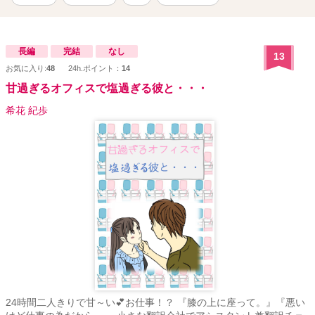
長編
完結
なし
13
お気に入り:
48
24h.ポイント：
14
甘過ぎるオフィスで塩過ぎる彼と・・・
希花 紀歩
24時間二人きりで甘～い💕お仕事！？ 『膝の上に座って。』『悪い