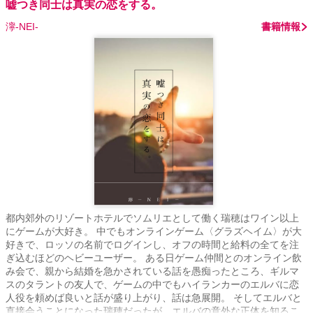
嘘つき同士は真実の恋をする。
濘-NEI-
書籍情報
都内郊外のリゾートホテルでソムリエとして働く瑞穂はワイン以上
にゲームが大好き。 中でもオンラインゲーム〈グラズヘイム〉が大
好きで、ロッソの名前でログインし、オフの時間と給料の全てを注
ぎ込むほどのヘビーユーザー。 ある日ゲーム仲間とのオンライン飲
み会で、親から結婚を急かされている話を愚痴ったところ、ギルマ
スのタラントの友人で、ゲームの中でもハイランカーのエルバに恋
人役を頼めば良いと話が盛り上がり、話は急展開。 そしてエルバと
直接会うことになった瑞穂だったが、エルバの意外な正体を知るこ