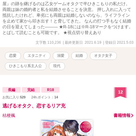
屋』の跡を継げるのは乙女ゲームオタクで半ひきこもりの私だけ。
両親は妹の婚約者と私を結婚させることを決意。 押し入れに入って
抵抗したけれど、卑劣にも両親は結婚しないのなら、ライフライン
を止めて家から叩き出す！と脅してきた。 なんの打つ手もなく結婚
の日を迎えてしまった――― ★R-18には※R-18マークをつけます。
とばして読むことも可能です。 ★視点切り替えあり
文字数 110,236
| 最終更新日 2021.6.19
| 登録日 2021.5.03
恋愛
エタニティ
溺愛
結婚
オタク女子
ひきこもり系主人公
現代
長編
完結
R18
12
お気に入り:
529
24h.ポイント：
14
逃げるオタク、恋するリア充
桔梗楓
書籍情報