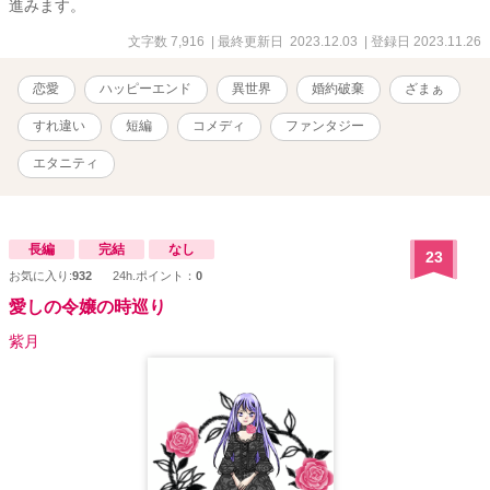
進みます。
文字数 7,916
| 最終更新日 2023.12.03
| 登録日 2023.11.26
恋愛
ハッピーエンド
異世界
婚約破棄
ざまぁ
すれ違い
短編
コメディ
ファンタジー
エタニティ
長編
完結
なし
23
お気に入り:
932
24h.ポイント：
0
愛しの令嬢の時巡り
紫月