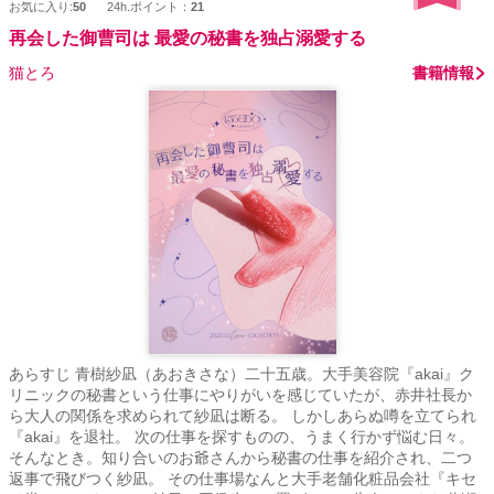
お気に入り:
50
24h.ポイント：
21
再会した御曹司は 最愛の秘書を独占溺愛する
猫とろ
書籍情報
あらすじ 青樹紗凪（あおきさな）二十五歳。大手美容院『akai』ク
リニックの秘書という仕事にやりがいを感じていたが、赤井社長か
ら大人の関係を求められて紗凪は断る。 しかしあらぬ噂を立てられ
『akai』を退社。 次の仕事を探すものの、うまく行かず悩む日々。
そんなとき。知り合いのお爺さんから秘書の仕事を紹介され、二つ
返事で飛びつく紗凪。 その仕事場なんと大手老舗化粧品会社『キセ