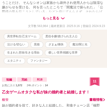
うことだけ。 そんなシオンは家族から疎外され使用人からは陰湿な
嫌がらせを受ける。 何を言ったところで「闇魔法で操られた」「公
爵様の気を引こうとしている」などと信じてもらえず、それならば
誰にも心を開かないと決めた。 誰も信用はしない。自分だけの世界
もっと見る
で生きる。 ワガママで自己中。家のお金を使い宝石やドレスを買い
漁る。 それがーーーー。 転生して二度目の人生を歩む私の存在。 優
文字数 563,964
| 最終更新日 2025.9.16
| 登録日 2024.9.23
秀で自慢の兄に殺された私は乙女ゲーム『公女はあきらめない』の
嫌われ者の悪役令嬢、シオン・グレンジャーになっていた。 「え、
異世界転生/乙女ゲーム
悪役令嬢/虐げられ主人公
待って。ここでも死ぬしかないの……？」 攻略対象者はシオンを嫌
う兄二人と婚約者。 ほぼ無理ゲーなんですけど。 シオンの断罪は一
泣ける/切ない
黒猫
ざまぁ/痛快
魔法/闇と光
年後の卒業式。 それまでに生き残る方法を考えなければいけないの
に、よりによって関わりを持ちたくない兄と暮らすなんて最悪！！
生まれた意味/生きる理由
優しい世界/残酷な世界
前世の記憶もあり兄には不快感しかない。 しかもヒロインが長男で
エタニティ
ファンタジー
あるクローラーを攻略したら私は殺される。 次男のラエルなら国外
追放。 婚約者のヘリオンなら幽閉。 どれも一巻の終わりじゃん！！
私はヒロインの邪魔はしない。 一年後には自分から出ていくから、
それまでは旅立つ準備をさせて。 貴方達の幸せの邪魔は致しませ
ん！！ 悪役令嬢に転生した私が目指すのは平凡で静かな人生。
短編
完結
R18
11
お気に入り:
1,572
24h.ポイント：
14
乙女ゲームオタクな私が妹の婚約者と結婚します！
椿蛍
書籍情報
妹が婚約者を捨て、好きな人と結婚した。 和食チェーン店『楠野