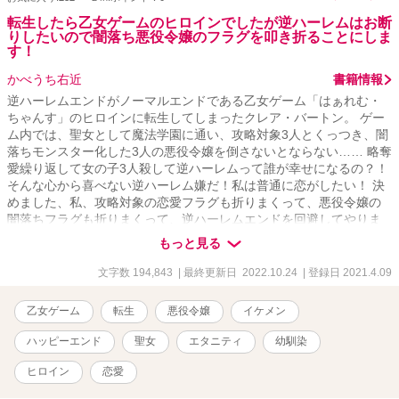
転生したら乙女ゲームのヒロインでしたが逆ハーレムはお断
りしたいので闇落ち悪役令嬢のフラグを叩き折ることにしま
す！
かべうち右近
書籍情報
逆ハーレムエンドがノーマルエンドである乙女ゲーム「はぁれむ・
ちゃんす」のヒロインに転生してしまったクレア・バートン。 ゲー
ム内では、聖女として魔法学園に通い、攻略対象3人とくっつき、闇
落ちモンスター化した3人の悪役令嬢を倒さないとならない…… 略奪
愛繰り返して女の子3人殺して逆ハーレムって誰が幸せになるの？！
そんな心から喜べない逆ハーレム嫌だ！私は普通に恋がしたい！ 決
めました、私、攻略対象の恋愛フラグも折りまくって、悪役令嬢の
闇落ちフラグも折りまくって、逆ハーレムエンドを回避してやりま
す！ 婚約破棄サレ令嬢も裏切り捨てられ令嬢も絶対作らないもん
もっと見る
ね！ ……って思ってるのに、ゲームの強制力が恋愛フラグを立てて
くる！？ ――聖女として魔法学園に通うクレアは、果たして逆ハー
文字数 194,843
| 最終更新日 2022.10.24
| 登録日 2021.4.09
レムエンドを回避できるのでしょうか？ ＝＝＝＝＝＝＝＝＝＝＝＝
＝＝＝＝＝＝＝ ※この作品は「小説家になろう」と「アルファポリ
乙女ゲーム
転生
悪役令嬢
イケメン
ス」で同時投稿です。 7/27追記 気付けば2カ月半も書いていまし
た。 最初は、「逆ハーレムを望まないヒロイン」を書きたかっただ
ハッピーエンド
聖女
エタニティ
幼馴染
けだったのですが、ふたをあけてみれば、今までで一番長い話にな
ってしまいました。結構中だるみも多いので、もっと短くできたの
ヒロイン
恋愛
では……と思ってしまいます。 にも関わらず、最初から最後まで読