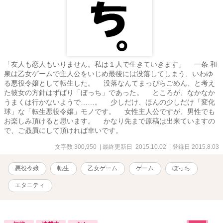
「友人も恋人もいりません。私は１人で生きていきます」 一条 和
泉は乙女ゲームで主人公をいじめ最後には没落してしまう、いわゆ
る悪役令嬢として転生した。 没落なんてまっぴらごめん、と考え
た彼女の方針はずばり「ぼっち」であった。 ところが、なかなか
うまくは行かないようで……。 少しだけ、ほんの少しだけ「変化
球」な「転生悪役令嬢」モノです。 女性主人公ですが、男性でも
お楽しみ頂けると思います。 かなり先まで原稿は出来ていますの
で、ご贔屓にして頂ければ幸いです。
文字数 300,950
| 最終更新日 2015.10.02
| 登録日 2015.8.03
悪役令嬢
転生
乙女ゲーム
ゲーム
ぼっち
エタニティ