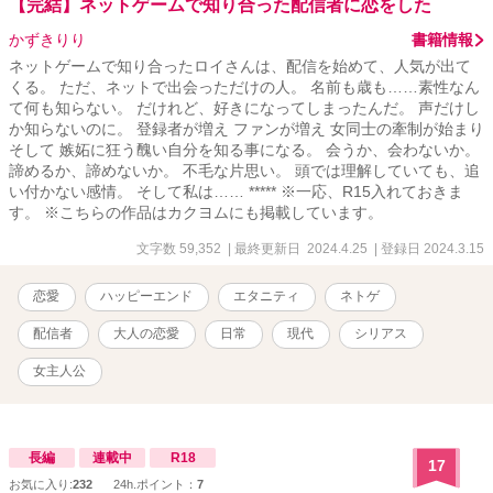
【完結】ネットゲームで知り合った配信者に恋をした
かずきりり
書籍情報
ネットゲームで知り合ったロイさんは、配信を始めて、人気が出て
くる。 ただ、ネットで出会っただけの人。 名前も歳も……素性なん
て何も知らない。 だけれど、好きになってしまったんだ。 声だけし
か知らないのに。 登録者が増え ファンが増え 女同士の牽制が始まり
そして 嫉妬に狂う醜い自分を知る事になる。 会うか、会わないか。
諦めるか、諦めないか。 不毛な片思い。 頭では理解していても、追
い付かない感情。 そして私は…… ***** ※一応、R15入れておきま
す。 ※こちらの作品はカクヨムにも掲載しています。
文字数 59,352
| 最終更新日 2024.4.25
| 登録日 2024.3.15
恋愛
ハッピーエンド
エタニティ
ネトゲ
配信者
大人の恋愛
日常
現代
シリアス
女主人公
長編
連載中
R18
17
お気に入り:
232
24h.ポイント：
7