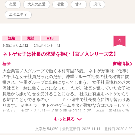
有)。 ※表紙にAIを利用しています。 ※R18は*マークを付けていま
恋愛
大人の恋愛
溺愛
甘々
現代
す。
エタニティ
短編
完結
R18
4
お気に入り:
1,432
24h.ポイント：
42
ネトゲ女子は社長の求愛を拒む【宮ノ入シリーズ②】
椿蛍
書籍情報
大企業宮ノ入グループで働く木村有里26歳。 ネトゲが趣味（仕事）
の平凡な女子社員だったのだが、沖重グループ社長の社長秘書に抜
擢され、沖重グループに出向になってしまう。 女子社員憧れの八木
沢社長と一緒に働くことになった。 だが、社長を狙っていた女子社
員達から嫌がらせを受けることになる。 社長は有里をネトゲから引
き離すことができるのか―――？ ※途中で社長視点に切り替わりあ
ります。 ※キャラ、ネトゲやゲームネタが微妙な方はスルーしてく
ださい。 ★宮ノ入シリーズ第２弾 ★2021.2.25 本編、番外編を改
稿しました。 【シリーズ① 若き社長は～コミカライズされまし
もっと見る
た】 【規約のため、引き下げました。他サイトのみの掲載となりま
す】 ★【コミカライズ記念：番外編】更新しました。
文字数 54,050
| 最終更新日 2025.11.11
| 登録日 2020.8.29