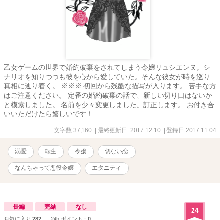
乙女ゲームの世界で婚約破棄をされてしまう令嬢リュシエンヌ。シ
ナリオを知りつつも彼を心から愛していた。そんな彼女が時を巡り
真相に辿り着く。 ※※※ 初回から残酷な描写が入ります。 苦手な方
はご注意ください。 定番の婚約破棄の話で、新しい切り口はないか
と模索しました。 名前を少々変更しました。訂正します。 お付き合
いいただけたら嬉しいです！
文字数 37,160
| 最終更新日 2017.12.10
| 登録日 2017.11.04
溺愛
転生
令嬢
切ない恋
なんちゃって悪役令嬢
エタニティ
長編
完結
なし
24
お気に入り:
282
24h.ポイント：
0