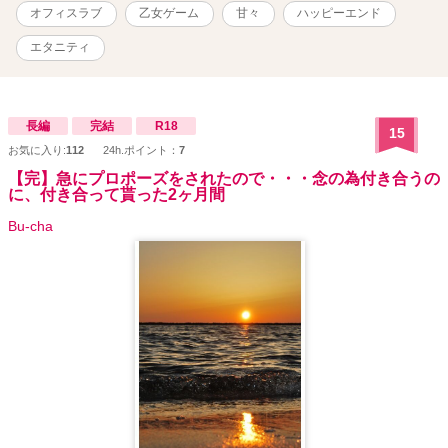
オフィスラブ
乙女ゲーム
甘々
ハッピーエンド
エタニティ
長編
完結
R18
15
お気に入り:
112
24h.ポイント：
7
【完】急にプロポーズをされたので・・・念の為付き合うの
に、付き合って貰った2ヶ月間
Bu-cha