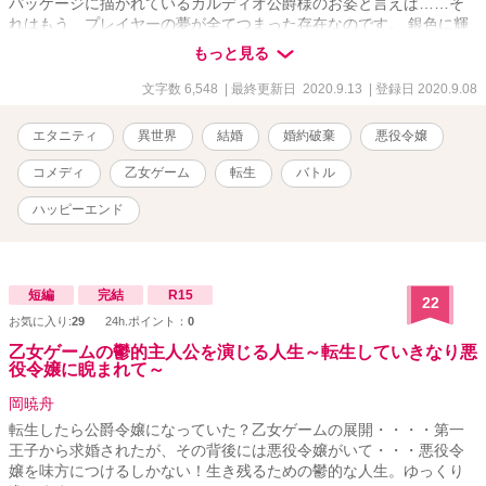
パッケージに描かれているカルディオ公爵様のお姿と言えば……そ
れはもう、プレイヤーの夢が全てつまった存在なのです。 銀色に輝
く髪を風に靡かせて、世界の守護者たる姿、そして、世界で一番強
もっと見る
いと分かっていながらも、自らの務め、即ち、皇帝の側近として仕
える日々を送っているのです。まあ、普通のゲームならば、下克上
文字数 6,548
| 最終更新日 2020.9.13
| 登録日 2020.9.08
的な何かが起きて、皇帝になるサクセスストーリーで盛り上がりそ
うですが、このゲームにはそういう話がないのです。ある意味、シ
エタニティ
異世界
結婚
婚約破棄
悪役令嬢
リアスと言いますか、どんでん返しはないのでございます。 転生し
た成れの果ては、乙女ゲームに登場する悪役令嬢？ まあ、それなら
コメディ
乙女ゲーム
転生
バトル
ば自由に生きたいと思います！
ハッピーエンド
短編
完結
R15
22
お気に入り:
29
24h.ポイント：
0
乙女ゲームの鬱的主人公を演じる人生～転生していきなり悪
役令嬢に睨まれて～
岡暁舟
転生したら公爵令嬢になっていた？乙女ゲームの展開・・・・第一
王子から求婚されたが、その背後には悪役令嬢がいて・・・悪役令
嬢を味方につけるしかない！生き残るための鬱的な人生。ゆっくり