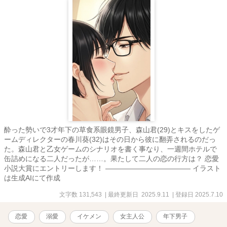
酔った勢いで3才年下の草食系眼鏡男子、森山君(29)とキスをしたゲ
ームディレクターの春川葵(32)はその日から彼に翻弄されるのだっ
た。森山君と乙女ゲームのシナリオを書く事なり、一週間ホテルで
缶詰めになる二人だったが……。果たして二人の恋の行方は？ 恋愛
小説大賞にエントリーします！ ―――――――――――― イラスト
は生成AIにて作成
文字数 131,543
| 最終更新日 2025.9.11
| 登録日 2025.7.10
恋愛
溺愛
イケメン
女主人公
年下男子