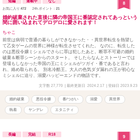
短編
連載中
なし
8
お気に入り:
472
24h.ポイント：
21
婚約破棄された直後に隣の帝国王に番認定されてあっという
間に囲い込まれてデロデロに愛されます！
ちゃこ
前世は病弱で普通の暮らしができなかった・・異世界転生を熱望し
て乙女ゲームの世界に神様が転生させてくれた。 なのに、転生した
のは悪役令嬢ミシェルでさらに罪は犯したあと。断罪不可避の婚約
破棄＆断罪シーンからのスタート。 そしたらなんとストーリーでは
登場もしなかった帝国の王にミシェルがツガイ・番であると言わ
れ、絡め取られる。 別名冷酷王。大人の色気ダダ漏れの王が初心な
ミシェルに迫り、溺愛ハッピーエンドの物語です。
文字数 27,770
| 最終更新日 2024.2.17
| 登録日 2023.9.23
婚約破棄
悪役令嬢
番/つがい
溺愛
異世界
執着
ヤンデレ
エタニティ
長編
完結
R18
9