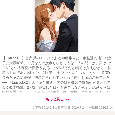
【Episode.1】営業課のエースである神島隼斗と、庶務課の地味な女
子、大原咲茉。一見なんの接点もなさそうな二人の間には、実は“セ
フレ“という秘密の関係がある。分不相応だと頭では弁えながら、神
島の甘い行為に溺れていく咲茉。“セフレとはキスをしない“。咲茉が
決めたその約束が、神島に惹かれていく心に理性を留めさせていた
── 【Episode.2】大学院卒業後、国の研究機関で気象研究員として
働く鈴木拓哉、27歳。充実した日々を過ごしながらも、恋愛からは
距離を置いていた。高校時代の初恋以降、女性と付き合っても、ど
こか冷めた恋愛しかできない。そんな彼の心を十年ぶりに動かした
もっと見る
のは、職場近くの書店で働く、とある女性だった── (“定期試験ゲー
ム“のスピン・オフになります)。
文字数 35,249
| 最終更新日 2026.7.24
| 登録日 2026.3.14
. ※HP/pixivの再掲です(修整/追記