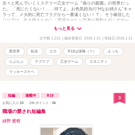
次々と死んでいくミステリー乙女ゲーム『偽りの庭園』の世界だっ
た。 「死にたくない！……待てよ。お色気担当の“Hなお姉さん”キャ
ラって、メタ的に死亡フラグから一番遠くない！？」 そう確信した
リリアは、生き残るために「退場させたら読者が暴動を起こすサー
ビス枠」を狙う生存戦略を開始する。
もっと見る
文字数 1,231
| 最終更新日 2026.1.31
| 登録日 2026.1.31
異世界
転生
エロ
R18は保険（？）
えっち
らぶらぶ
ラブラブ
乙女ゲーム
エタニティ
ラッキースケベ
短編
連載中
R18
3
お気に入り:
23
24h.ポイント：
56
職場の愛され短編集
緑野 蜜柑