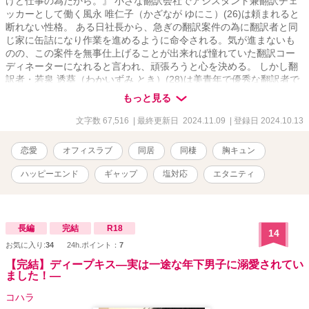
けど仕事の為だから。』 小さな翻訳会社でアシスタント兼翻訳チェ
ッカーとして働く風永 唯仁子（かざなが ゆにこ）(26)は頼まれると
断れない性格。 ある日社長から、急ぎの翻訳案件の為に翻訳者と同
じ家に缶詰になり作業を進めるように命令される。気が進まないも
のの、この案件を無事仕上げることが出来れば憧れていた翻訳コー
ディネーターになれると言われ、頑張ろうと心を決める。 しかし翻
訳者・若泉 透葵（わかいずみ とき）(28)は美青年で優秀な翻訳者で
あるが何を考えているのかわからない。 彼のベッドが置かれた部屋
もっと見る
で二人きりで甘い恋愛シミュレーションゲームの翻訳を進めるが、
透葵は翻訳の参考にする為と言って、唯仁子にあれやこれやのスキ
文字数 67,516
| 最終更新日 2024.11.09
| 登録日 2024.10.13
ンシップをしてきて・・・！？ 過去の恋愛のトラウマから仕事関係
の人と恋愛関係になりたくない唯仁子と、恋愛はくだらないものだ
恋愛
オフィスラブ
同居
同棲
胸キュン
と思っている透葵だったが・・・。 ＊導入部分は説明部分が多く退
屈かもしれませんが、この物語に必要な部分なので、こらえて読み
ハッピーエンド
ギャップ
塩対応
エタニティ
進めて頂けると有り難いです。 ＜表紙イラスト＞ 男女：わかめサロ
ンパス様 背景：アート宇都宮様
長編
完結
R18
14
お気に入り:
34
24h.ポイント：
7
【完結】ディープキス―実は一途な年下男子に溺愛されてい
ました！―
コハラ