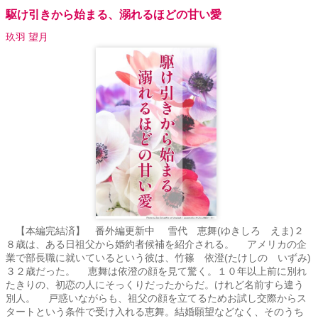
駆け引きから始まる、溺れるほどの甘い愛
玖羽 望月
【本編完結済】 番外編更新中 雪代 恵舞(ゆきしろ えま)２
８歳は、ある日祖父から婚約者候補を紹介される。 アメリカの企
業で部長職に就いているという彼は、竹篠 依澄(たけしの いずみ)
３２歳だった。 恵舞は依澄の顔を見て驚く。１０年以上前に別れ
たきりの、初恋の人にそっくりだったからだ。けれど名前すら違う
別人。 戸惑いながらも、祖父の顔を立てるためお試し交際からス
タートという条件で受け入れる恵舞。結婚願望などなく、そのうち