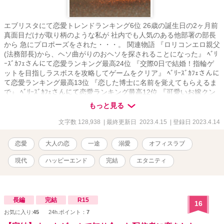
エブリスタにて恋愛トレンドランキング6位 26歳の誕生日の2ヶ月前
真面目だけが取り柄のような私が 社内でも人気のある他部署の部長
から 急にプロポーズをされた・・・。 関連物語 『ロリコンエロ親父
(法務部長)から、ヘソ曲がりのおヘソを探されることになった』 ﾍﾞﾘ
ｰｽﾞｶﾌｪさんにて恋愛ランキング最高24位 『交際0日で結婚！指輪ゲ
ットを目指しラスボスを攻略してゲームをクリア』 ﾍﾞﾘｰｽﾞｶﾌｪさんに
て恋愛ランキング最高13位 『恋した博士に名前を覚えてもらえるま
で』 ﾍﾞﾘｰｽﾞｶﾌｪさんにて恋愛ランキング最高12位 『可愛いお嫁クン
が私を女の子にしてくれる時』 ﾍﾞﾘｰｽﾞｶﾌｪさんにて恋愛ランキング最
もっと見る
高20位 『“こだま”の森～FUJIメゾン・ビビ』 ﾍﾞﾘｰｽﾞｶﾌｪさんにて恋
愛ランキング最高 17位 私の物語は全てがシリーズになっております
文字数 128,938
| 最終更新日 2023.4.15
| 登録日 2023.4.14
が、どれを先に読んでも楽しめるかと思います。 伏線のようなもの
を回収していく物語ばかりなので、途中まではよく分からない内容
恋愛
大人の恋
一途
溺愛
オフィスラブ
となっております。 物語が進むにつれてその意味が分かっていくか
と思います。
現代
ハッピーエンド
完結
エタニティ
長編
完結
R15
16
お気に入り:
45
24h.ポイント：
7