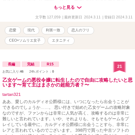
とに⁉︎ Rシーンは※ ヒーロー視点は◇をつけてあります。 ★この作
もっと見る
品はエブリスタさんでも公開しています
文字数 127,059
| 最終更新日 2024.3.11
| 登録日 2024.3.11
恋愛
現代
利害一致
恋人のフリ
CEO×ソムリエ女子
エタニティ
長編
完結
R15
21
お気に入り:
46
24h.ポイント：
0
乙女ゲームの悪役令嬢に転生したので自由に攻略したいと思
います〜育て主はまさかの超能力者？〜
tartan321
ああ、愛しのカルディオ公爵様には、いつになったら出会うことが
できるのでしょうか……。 思い付きで始めた乙女ゲームの攻略対象
なのですが、ファンからは非常に人気が高く、攻略するのは非常に
難しいと言われています。いや、それよりも、そもそもゲームをプ
レイしている最中に、カルディオ公爵様に出会うことすら、非常に
レアと言われているのでございます。 398円で買った中古ソフトの