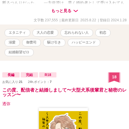
断るつもりだった。 一方依澄は、早く婚約者として受け入れても
らいたいと、まずお互いを知るために簡単なゲームをしようと言い
もっと見る
出す。 「俺が勝ったら唇をもらおうか」 ――この駆け引きの勝者
はどちら？ ＊付きはＲ描写ありです。 本編完結済 番外編掲載中で
文字数 237,555
| 最終更新日 2025.8.22
| 登録日 2024.1.28
す。 エブリスタにも投稿しています。
エタニティ
大人の恋愛
忘れられない人
初恋
溺愛
御曹司
駆け引き
ハッピーエンド
結婚願望ゼロ
長編
完結
R18
18
お気に入り:
21
24h.ポイント：
7
この度、配信者と結婚しまして〜大型犬系後輩君と秘密のレ
ッスン〜
透弥