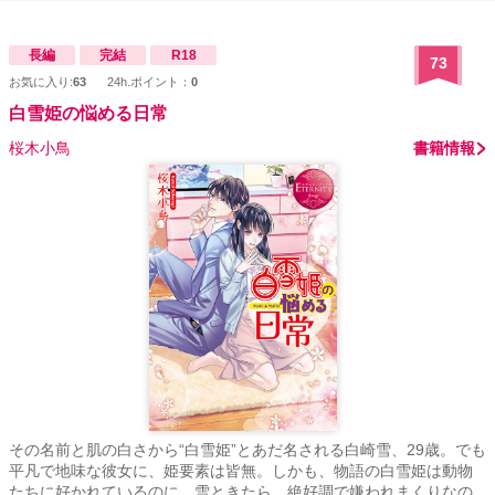
上苦手な方はパスして頂ければと。 ■2019.08.07 拍手ボタン設置し
ました。ボタンは目次下部にございます。 拍手コメントに対する
返信は、『ムーンライトノベルズ』版は『活動報告』にて、『アル
長編
完結
R18
73
ファポリス』版は『近況ボード』にてさせて頂いております。
お気に入り:
63
24h.ポイント：
0
白雪姫の悩める日常
桜木小鳥
書籍情報
その名前と肌の白さから“白雪姫”とあだ名される白崎雪、29歳。でも
平凡で地味な彼女に、姫要素は皆無。しかも、物語の白雪姫は動物
たちに好かれているのに、雪ときたら、絶好調で嫌われまくりなの