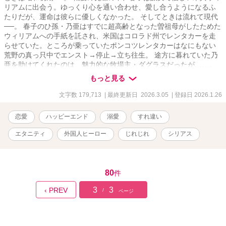
リアムに出会う。ゆっくり心を通い合わせ、愛し合うようになるふ
たりだが、運命は彼らに優しくなかった。 そしてときは流れて現代
──。 春子のひ孫・乃亜はすでに超高齢となった曽祖母がしたためた
ウィリアムへの手紙を託され、米国はコロラド州でレンタカーを走
らせていた。ところが乗っていたポンコツレンタカーはなにもない
荒野の真っ只中でエンスト→停止→立ち往生。 途方に暮れていた乃
亜を助けてくれたのは、魅力的な牧場主・ダグラスだったが……。
二世代にわたる愛の軌跡の物語。 それぞれの時代にそれぞれの男女
もっと見る
が選ぶ、恋の行方は。 【実在する地名・国名などが度々登場します
が、あくまでフィクションであり、実際のものとは関係ありませ
文字数 179,713
| 最終更新日 2026.3.05
| 登録日 2026.1.26
ん。創造物としてお楽しみください。ムーンライトノベルズ様他に
も掲載。表紙画像はコマKoma様によるものです、無断転載禁止】
恋愛
ハッピーエンド
溺愛
すれ違い
エタニティ
外国人ヒーロー
じれじれ
シリアス
80
件
3
3
‹ PREV
/
ページ