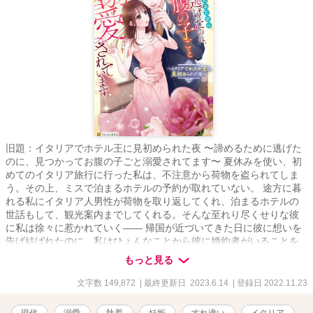
旧題：イタリアでホテル王に見初められた夜 〜諦めるために逃げた
のに、見つかってお腹の子ごと溺愛されてます〜 夏休みを使い、初
めてのイタリア旅行に行った私は、不注意から荷物を盗られてしま
う。その上、ミスで泊まるホテルの予約が取れていない。 途方に暮
れる私にイタリア人男性が荷物を取り返してくれ、泊まるホテルの
世話もして、観光案内までしてくれる。そんな至れり尽くせりな彼
に私は徐々に惹かれていく―― 帰国が近づいてきた日に彼に想いを
告げ結ばれたのに、私はひょんなことから彼に婚約者がいることを
知る。 彼の邪魔にならないように、辛いけど諦めようと心に決め、
もっと見る
私は彼が眠っているうちに逃げるようにホテルをあとにした。 けれ
ど、帰国してしばらく経ったころに妊娠していることに気づいた私
文字数 149,872
| 最終更新日 2023.6.14
| 登録日 2022.11.23
は一人で産んで育てようと心に決める。 でもその矢先、彼が目の前
に現れた―― 戸惑う私を「もう絶対に離さない」と力強く抱き締
現代
溺愛
執着
妊娠
すれ違い
イタリア