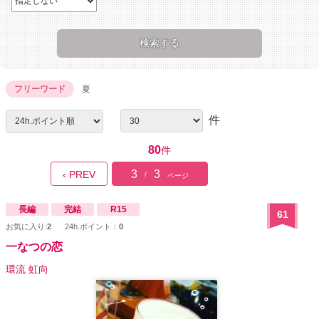
フリーワード
夏
件
80
件
3
3
‹ PREV
/
ページ
長編
完結
R15
61
お気に入り:
2
24h.ポイント：
0
一なつの恋
環流 虹向