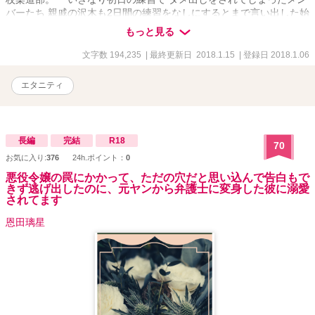
バーたち 親戚の沢木も2日間の練習をなしにするとまで言い出した始
末… さらに次々と起こるハプニング… そんなハプニングの中で芽生
もっと見る
えてしまう恋心…一哉は…誰を選ぶのか…
文字数 194,235
| 最終更新日 2018.1.15
| 登録日 2018.1.06
エタニティ
長編
完結
R18
70
お気に入り:
376
24h.ポイント：
0
悪役令嬢の罠にかかって、ただの穴だと思い込んで告白もで
きず逃げ出したのに、元ヤンから弁護士に変身した彼に溺愛
されてます
恩田璃星