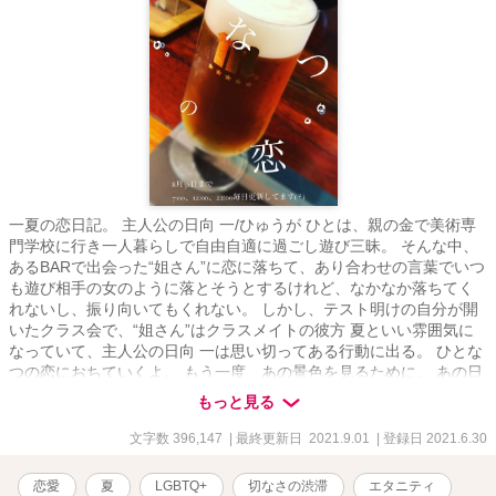
一夏の恋日記。 主人公の日向 一/ひゅうが ひとは、親の金で美術専
門学校に行き一人暮らしで自由自適に過ごし遊び三昧。 そんな中、
あるBARで出会った“姐さん”に恋に落ちて、あり合わせの言葉でいつ
も遊び相手の女のように落とそうとするけれど、なかなか落ちてく
れないし、振り向いてもくれない。 しかし、テスト明けの自分が開
いたクラス会で、“姐さん”はクラスメイトの彼方 夏といい雰囲気に
なっていて、主人公の日向 一は思い切ってある行動に出る。 ひとな
つの恋におちていくよ。 もう一度、あの景色を見るために。 あの日
に、あの時に、あの自分がああしていれば 今の自分が好きになれた
もっと見る
はずの主人公。 自分が好きな人たちも、好きをくれる人たちも、そ
ばに居てもらうために今日もまた嘘をつき、愛も視線も自分に向く
文字数 396,147
| 最終更新日 2021.9.01
| 登録日 2021.6.30
よう必死にもがく。 批判されると分かっていても、愛と視線が無い
と自分が無くなってしまいそうになるから空っぽな好意をいつも渡
恋愛
夏
LGBTQ+
切なさの渋滞
エタニティ