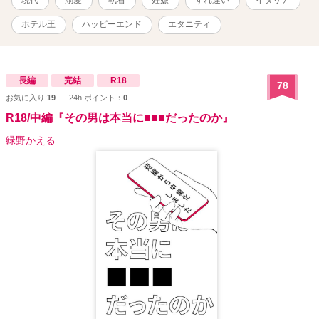
め、離れていた時間を埋めるように絶えず愛を注いでくれる彼に身
も心も落ちていく。
ホテル王
ハッピーエンド
エタニティ
長編
完結
R18
78
お気に入り:
19
24h.ポイント：
0
R18/中編『その男は本当に■■■だったのか』
緑野かえる