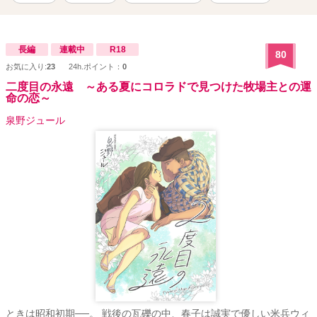
長編
連載中
R18
80
お気に入り:
23
24h.ポイント：
0
二度目の永遠 ～ある夏にコロラドで見つけた牧場主との運
命の恋～
泉野ジュール
ときは昭和初期──。 戦後の瓦礫の中、春子は誠実で優しい米兵ウィ