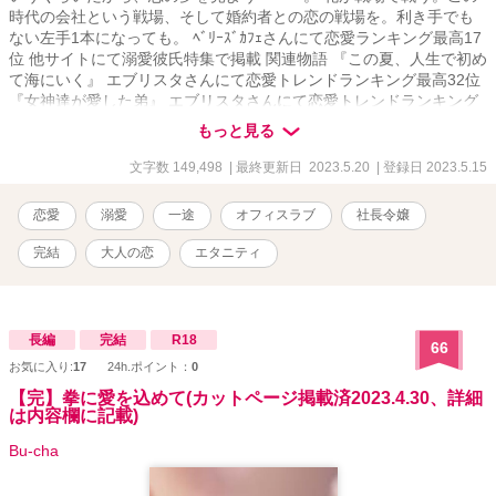
時代の会社という戦場、そして婚約者との恋の戦場を。利き手でも
ない左手1本になっても。 ﾍﾞﾘｰｽﾞｶﾌｪさんにて恋愛ランキング最高17
位 他サイトにて溺愛彼氏特集で掲載 関連物語 『この夏、人生で初め
て海にいく』 エブリスタさんにて恋愛トレンドランキング最高32位
『女神達が愛した弟』 エブリスタさんにて恋愛トレンドランキング
最高66位 『女社長紅葉(32)の雷は稲妻を光らせる』 ﾍﾞﾘｰｽﾞｶﾌｪさん
もっと見る
にて恋愛ランキング最高 44位 『初めてのベッドの上で珈琲を』 ﾍﾞﾘ
ｰｽﾞｶﾌｪさんにて恋愛ランキング最高 12位 エブリスタさんにて恋愛ト
文字数 149,498
| 最終更新日 2023.5.20
| 登録日 2023.5.15
レンドランキング最高9位 『拳に愛を込めて』 ﾍﾞﾘｰｽﾞｶﾌｪさんにて恋
愛ランキング最高29位 『死神にウェディングドレスを』 エブリスタ
恋愛
溺愛
一途
オフィスラブ
社長令嬢
さんにて恋愛トレンドランキング最高11位 『お兄ちゃんは私を甘く
戴く』 エブリスタさんにて恋愛トレンドランキング最高40位
完結
大人の恋
エタニティ
長編
完結
R18
66
お気に入り:
17
24h.ポイント：
0
【完】拳に愛を込めて(カットページ掲載済2023.4.30、詳細
は内容欄に記載)
Bu-cha