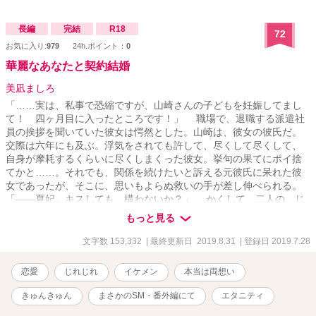
長編
完結
R18
72
お気に入り:
979
24h.ポイント：
0
華麗なあなたと契約結婚
美凪ましろ
「……実は、私事で恐縮ですが、山崎さんの子どもを妊娠してまし
て！ 四ヶ月目に入ったところです！」 職場で、退職する派遣社
員の挨拶を聞いていた彼女は愕然とした。山崎は、彼女の彼氏だ。
交際は六年にも及ぶ。浮気をされても許して、尽くして尽くして、
自身が摩耗するくらいに尽くしまくった彼女。挙句の果てにポイ捨
てかと……。それでも、関係を続けたいと訴える元彼氏に呆れた彼
女であったが、そこに、思いもよらぬ救いの手が差し伸べられる。
「――夏妃。キスしても、構わないか？」 かくして、二人の、じ
れじれとした結婚生活がスタートする。 ■本番行為を含む話にのみ
もっと見る
『＊』マークをつけています。 前戯のみ（多いです）の場合マー
クはつけていません。 ■『なかがき』『あとがき』以外、『ムーンラ
文字数 153,332
| 最終更新日 2019.8.31
| 登録日 2019.7.28
イトノベルズ』と『アルファポリス』で全く同じ内容を投稿してお
ります。 ■2019.07.29 19:11 #01-02.広坂が閉所恐怖症という設定を
恋愛
じれじれ
イケメン
本当は両想い
足しました。 ■2019.07.28～08.31まで毎日一話ずつ、０時ジャスト
に公開にて完結します。全37話。 ■#EX-03.～05.ＳＭ・男が掘られ
きゅんきゅん
まさかのSM・番外編にて
エタニティ
る描写が入ります。 ■#EX-08.～10.犯罪行為の描写があります。以