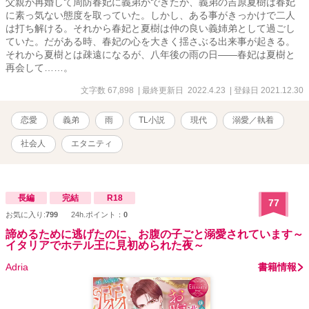
父親が再婚して周防春妃に義弟ができたが、義弟の吉原夏樹は春妃
に素っ気ない態度を取っていた。しかし、ある事がきっかけで二人
は打ち解ける。それから春妃と夏樹は仲の良い義姉弟として過ごし
ていた。だがある時、春妃の心を大きく揺さぶる出来事が起きる。
それから夏樹とは疎遠になるが、八年後の雨の日――春妃は夏樹と
再会して……。
文字数 67,898
| 最終更新日 2022.4.23
| 登録日 2021.12.30
恋愛
義弟
雨
TL小説
現代
溺愛／執着
社会人
エタニティ
長編
完結
R18
77
お気に入り:
799
24h.ポイント：
0
諦めるために逃げたのに、お腹の子ごと溺愛されています～
イタリアでホテル王に見初められた夜～
Adria
書籍情報