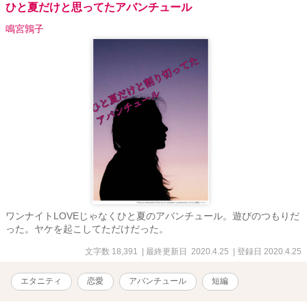
ひと夏だけと思ってたアバンチュール
鳴宮鶉子
ワンナイトLOVEじゃなくひと夏のアバンチュール。遊びのつもりだ
った。ヤケを起こしてただけだった。
文字数 18,391
| 最終更新日 2020.4.25
| 登録日 2020.4.25
エタニティ
恋愛
アバンチュール
短編