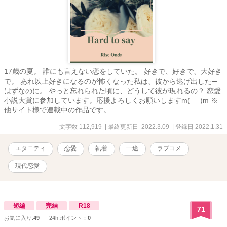
17歳の夏。 誰にも言えない恋をしていた。 好きで、好きで、大好き
で。 あれ以上好きになるのが怖くなった私は、彼から逃げ出した─
はずなのに。 やっと忘れられた頃に、どうして彼が現れるの？ 恋愛
小説大賞に参加しています。応援よろしくお願いしますm(_ _)m ※
他サイト様で連載中の作品です。
文字数 112,919
| 最終更新日 2022.3.09
| 登録日 2022.1.31
エタニティ
恋愛
執着
一途
ラブコメ
現代恋愛
短編
完結
R18
71
お気に入り:
49
24h.ポイント：
0