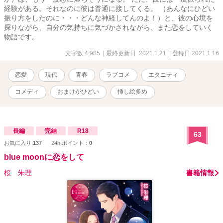
経験がある。それなのに彼は普通に接してくる。 （あんなにひどい
振り方をしたのに・・・どんな神経してんのよ！）と、彼の心境を
探りながら、自分の気持ちに気づかされながら、また恋をしていく
物語です。
文字数 4,985
| 最終更新日 2021.1.21
| 登録日 2021.1.16
恋愛
現代
青春
ラブコメ
エタニティ
コメディ
おまけがひどい
挿し絵多め
長編
完結
R18
63
お気に入り:
137
24h.ポイント：
0
blue moonに恋をして
桜 朱理
書籍情報