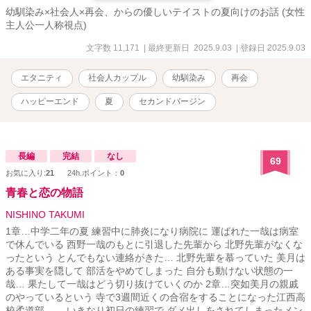
幼馴染み×社会人×再会、からの優しいテイストの夏向けのお話 (女性
主人公一人称視点)
文字数 11,171
| 最終更新日 2025.9.03
| 登録日 2025.9.03
エタニティ
社会人カップル
幼馴染み
再会
ハッピーエンド
夏
セカンドバージン
長編
完結
なし
69
お気に入り:
21
24h.ポイント：
0
青春と恋の物語
NISHINO TAKUMI
1章…中学二年の夏 練習中に肺炎になり病院に 運ばれた一哉は病室
で休んでいる 西野一哉のもとに引退した先輩から 北野先輩がなくな
ったという とんでもない連絡がきた… 北野先輩を慕っていた 美月は
ある事実を隠して 部活をやめてしまった 自分も動けない状態の一
哉… 果たして一哉はどう切り抜けていくのか 2章…突如美月の親戚
のやっているという 寺で3週間近くの合宿をすることになった江西高
校柔道部。 いきなり初日の練習で ダメ出しをされてしまったメン