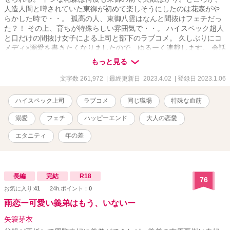
人造人間と噂されていた東御が初めて楽しそうにしたのは花森がや
らかした時で・・。 孤高の人、東御八雲はなんと間抜けフェチだっ
た？！ その上、育ちが特殊らしい雰囲気で・・。 ハイスペック超人
と口だけの間抜け女子による上司と部下のラブコメ。 久しぶりにコ
メディ×溺愛を書きたくなりましたので、ゆるーく連載します。 会話
劇ベースに、コミカル、ときどき、たっぷりと甘く深い愛のお話。
もっと見る
「めちゃコミック恋愛漫画原作賞」優秀作品に選んでいただきまし
た。 ※大人ラブです。R15相当。 表紙画像はMidjourneyで生成しま
文字数 261,972
| 最終更新日 2023.4.02
| 登録日 2023.1.06
した。
ハイスペック上司
ラブコメ
同じ職場
特殊な血筋
溺愛
フェチ
ハッピーエンド
大人の恋愛
エタニティ
年の差
長編
完結
R18
76
お気に入り:
41
24h.ポイント：
0
雨恋ー可愛い義弟はもう、いないー
矢簑芽衣