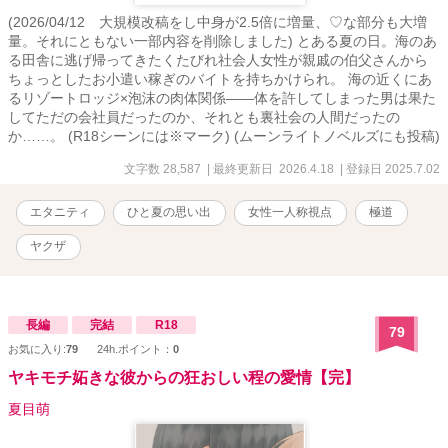
(2026/04/12 大規模改稿をし中身が2.5倍に増量、♡な部分も大増
量。それにともない一部内容を削除しました) とある夏の日。海のあ
る田舎に逃げ帰ってきたくたびれ社会人女性が親戚の伯父さんから
ちょっとしたお小遣い稼ぎのバイトを持ちかけられ。 海の近くにあ
るリゾートロッジ×泡沫の肉体関係――体を許してしまった男は果た
してただの会社員だったのか、それとも裏社会の人間だったの
か……。 (R18シーンには※マーク) (ムーンライトノベルズにも投稿)
文字数 28,587
| 最終更新日 2026.4.18
| 登録日 2025.7.02
エタニティ
ひと夏の思い出
女性一人称視点
極道
ヤクザ
長編
完結
R18
79
お気に入り:
79
24h.ポイント：
0
ヤキモチ妬きな彼からの狂おしい程の愛情【完】
夏目萌