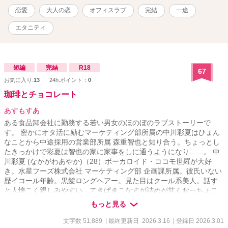
位 エブリスタさんにて恋愛トレンドランキング最高9位 他サイトで
恋愛
大人の恋
オフィスラブ
完結
一途
のカットページ:16-15～16-17 私の物語は全てがシリーズになってお
りますが、どれを先に読んでも楽しめるかと思います。 伏線のよう
エタニティ
なものを回収していく物語ばかりなので、途中まではよく分からな
い内容となっております。 物語が進むにつれてその意味が分かって
いくかと思います。
短編
完結
R18
67
お気に入り:
13
24h.ポイント：
0
珈琲とチョコレート
あすもすあ
ある食品卸会社に勤務する若い男女のほのぼのラブストーリーで
す。 密かにオタ活に励むマーケティング部所属の中川彩夏はひょん
なことから中途採用の営業部所属 森重智也と知り合う。ちょっとし
たきっかけで彩夏は智也の家に家事をしに通うようになり……。 中
川彩夏 (なかがわあやか)（28）ボーカロイド・ココモ世羅が大好
き。水星フーズ株式会社 マーケティング部 企画課所属。彼氏いない
歴イコール年齢。黒髪ロングヘアー。見た目はクール系美人。話す
と人懐こく親しみやすい。てきぱきこなすが詰めが甘くおっちょこ
ちょい。ちょっと天然。色恋沙汰に関してはかなりずれている。家
もっと見る
事・掃除大好き女子。好きな食べ物はチョコレート。163cm、52
㎏。 森重智也 (もりしげともや)（27）水星フーズ株式会社 営業部
文字数 51,889
| 最終更新日 2026.3.16
| 登録日 2026.3.01