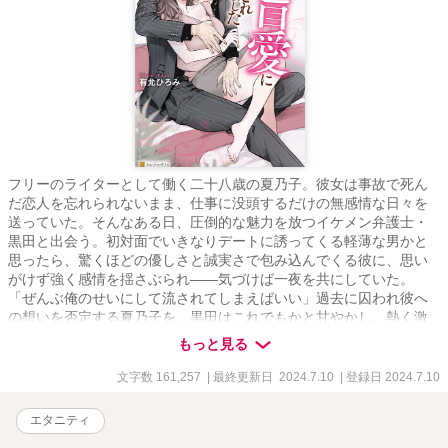
フリーのライターとして働く二十八歳の夏乃子。彼女は事故で死ん
だ恋人を忘れられないまま、仕事に没頭するだけの無感情な日々を
送っていた。そんなある日、圧倒的な魅力を放つイケメン弁護士・
黒田と出会う。初対面でいきなりデートに誘ってくる軽薄な男かと
思ったら、驚くほどの優しさと誠実さで包み込んでくる彼に、思い
がけず強く感情を揺さぶられ――気づけば一夜を共にしていた。
「ぜんぶ俺のせいにして流されてしまえばいい」過去に囚われ彼へ
の想いを否定する夏乃子を、黒田はこれでもかと甘やかし、熱く激
しく翻弄して……!? 敏腕弁護士と薄幸ライターの、ドラマチックな
もっと見る
極上愛！
文字数 161,257
| 最終更新日 2024.7.10
| 登録日 2024.7.10
エタニティ