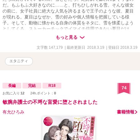
だ。もふもふ大好きなのに……と、打ちひしがれる雪。そんな彼女
の前に、女子社員に絶大な人気を誇るまるで王子のような彼、夏目
が現れる。夏目はなぜか、雪の好みや個人情報を把握している様
子。そして、動物に懐かれる自身の体質をネタに、雪を懐柔しよう
としてくる。ストーカーチックでイマイチ信用できない夏目だけ
ど、その愛情は間違いなく一直線に雪に向かっているようで……!?
もっと見る
文字数 147,179
| 最終更新日 2018.3.19
| 登録日 2018.3.19
エタニティ
長編
完結
R18
74
お気に入り:
12
24h.ポイント：
0
敏腕弁護士の不埒な盲愛に堕とされました
有允ひろみ
書籍情報