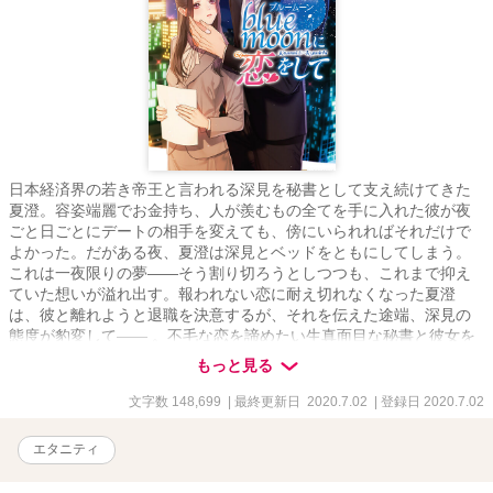
日本経済界の若き帝王と言われる深見を秘書として支え続けてきた
夏澄。容姿端麗でお金持ち、人が羨むもの全てを手に入れた彼が夜
ごと日ごとにデートの相手を変えても、傍にいられればそれだけで
よかった。だがある夜、夏澄は深見とベッドをともにしてしまう。
これは一夜限りの夢――そう割り切ろうとしつつも、これまで抑え
ていた想いが溢れ出す。報われない恋に耐え切れなくなった夏澄
は、彼と離れようと退職を決意するが、それを伝えた途端、深見の
態度が豹変して―― 。不毛な恋を諦めたい生真面目な秘書と彼女を
捕まえたい俺様社長のすれ違いラブストーリー。
もっと見る
文字数 148,699
| 最終更新日 2020.7.02
| 登録日 2020.7.02
エタニティ