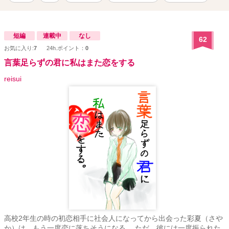
してしまう。 そして、今日もまた どうでもいい人と恋人ごっこをし
て愛を偽り、 自分への唯一無二な一途な愛を探し求めて 本当の自分
を隠し、偽り、見繕って日々を過ごしていく。 1話ずつ、オススメの
曲を紹介しています。 Spotifyにプレイリスト作りました。
短編
連載中
なし
62
https://open.spotify.com/playlist/6lpWCCAVpSkdOTDpTRBbwF?
お気に入り:
7
24h.ポイント：
0
si=idDCM1uASneeoj6tr4tkIg&dl_branch=1 サイドストーリーの«ひと
夏の恋»もあります！ ･カクヨム ･小説家になろう ･魔法のiらんど ･
言葉足らずの君に私はまた恋をする
ノベルアップ+ にも掲載しています。
reisui
高校2年生の時の初恋相手に社会人になってから出会った彩夏（さや
か）は、もう一度恋に落ちそうになる。 ただ、彼には一度振られた