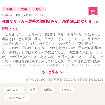
長編
完結
なし
64
お気に入り:
448
24h.ポイント：
0
強気なサッカー選手の幼馴染みが、溺愛彼氏になりました
蝶野ともえ
「なりました。」シリーズ、第2作！ 世良 千春(せら ちはる)は、
容姿はおっとり可愛い系で、男の人にはそこそこモテる、普通の社
会人の女の子。 けれど、付き合うと「思ってたタイプと違った。」
と、言われて振られてしまう。 それを慰めるのが、千春の幼馴染み
の「四季組」と呼ばれる３人の友達だった。 橘立夏(たちばな りっ
か)、一色秋文(いっしき あきふみ)、冬月出(ふゆつき いずる)、そ
して、千春は名前に四季が入っているため、そう呼ばれた幼馴染み
だった。 ある日、社会人になった千春はまたフラれてしまい、やけ
酒をのみながら、幼馴染みに慰めてもらっていると、秋文に「ずっ
もっと見る
と前から、おまえは俺の特別だ。」と告白される。 そんな秋文は、
人気サッカー選手になっており、幼馴染みで有名人の秋文と付き合
文字数 123,195
| 最終更新日 2019.1.03
| 登録日 2018.12.05
うことに戸惑うが………。 仲良し四季組の中で、少しずつ変化が表
れ、そして、秋文の強気で俺様だけど甘い甘い台詞や行動に翻弄さ
エタニティ
恋愛
幼馴染
イケメン
れていく………。 彼に甘やかされる日々に翻弄されてみませんか？
☆前作の「なりました。」シリーズとは全く違うお話になります。
ハッピーエンド