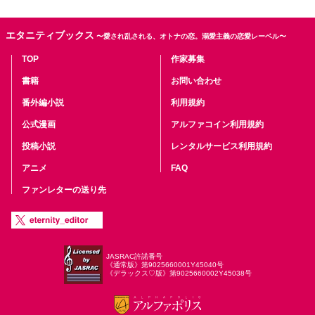
エタニティブックス
〜愛され乱される、オトナの恋。溺愛主義の恋愛レーベル〜
TOP
作家募集
書籍
お問い合わせ
番外編小説
利用規約
公式漫画
アルファコイン利用規約
投稿小説
レンタルサービス利用規約
アニメ
FAQ
ファンレターの送り先
JASRAC許諾番号
《通常版》第9025660001Y45040号
《デラックス♡版》第9025660002Y45038号