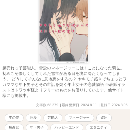
超売れっ子芸能人、雪蛍のマネージャーに就くことになった莉世。
初めこそ優しくしてくれた雪蛍がある日を境に冷たくなってしま
う。 どうしてそんなに意地悪をするの？ ヤキモチ妬きでちょっとワ
ガママな年下男子とその世話を焼く年上女子の恋愛物語 ※表紙イラ
ストはトワツギ様よりフリーのものをお借りしています。他サイト
様にも掲載中。
文字数 68,379
| 最終更新日 2024.8.11
| 登録日 2024.8.06
年の差
溺愛
芸能人
マネージャー
嫉妬
独占欲
年下男子
ハッピーエンド
エタニティ