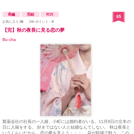
長編
完結
R15
65
お気に入り:
36
24h.ポイント：
0
【完】秋の夜長に見る恋の夢
Bu-cha
製薬会社の社長の一人娘、小町には婚約者がいる。11月8日の立冬の
日に入籍をする。 好きではない人と結婚なんてしない。 秋は夜長と
いうくらいだから、恋の夢を見よう・・・。 花が戦場で戦う。この