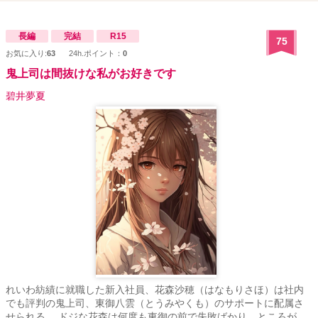
長編
完結
R15
75
お気に入り:
63
24h.ポイント：
0
鬼上司は間抜けな私がお好きです
碧井夢夏
れいわ紡績に就職した新入社員、花森沙穂（はなもりさほ）は社内
でも評判の鬼上司、東御八雲（とうみやくも）のサポートに配属さ
せられる。 ドジな花森は何度も東御の前で失敗ばかり。ところが、