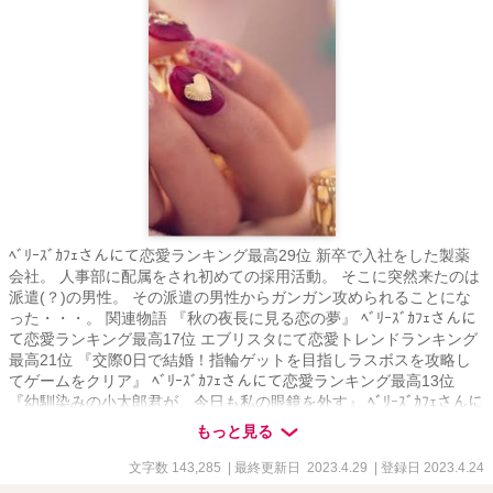
ﾍﾞﾘｰｽﾞｶﾌｪさんにて恋愛ランキング最高29位 新卒で入社をした製薬
会社。 人事部に配属をされ初めての採用活動。 そこに突然来たのは
派遣(？)の男性。 その派遣の男性からガンガン攻められることにな
った・・・。 関連物語 『秋の夜長に見る恋の夢』 ﾍﾞﾘｰｽﾞｶﾌｪさんに
て恋愛ランキング最高17位 エブリスタにて恋愛トレンドランキング
最高21位 『交際0日で結婚！指輪ゲットを目指しラスボスを攻略し
てゲームをクリア』 ﾍﾞﾘｰｽﾞｶﾌｪさんにて恋愛ランキング最高13位
『幼馴染みの小太郎君が、今日も私の眼鏡を外す』 ﾍﾞﾘｰｽﾞｶﾌｪさんに
て恋愛ランキング最高8位 『この夏、人生で初めて海にいく』 エブ
もっと見る
リスタさんにて恋愛トレンドランキング最高32位 『女神達が愛した
弟』 エブリスタさんにて恋愛トレンドランキング最高66位 『初めて
文字数 143,285
| 最終更新日 2023.4.29
| 登録日 2023.4.24
のベッドの上で珈琲を』 ﾍﾞﾘｰｽﾞｶﾌｪさんにて恋愛ランキング最高 12