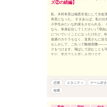
ズ②の続編】
私、木村有里は極悪非道にして冷血
有里になった。 すきあらば、私の分
小学生みたいな約束をさせられる。 
なら、単身赴任してください｣ ｢理由
についていくことになったけれど、
遠慮のカケラもなく、直真さんに迫
もしかして、これって離婚危機―――！
クをつけます。飛ばして読むことも可
すが、単品でもお楽しみ頂けます。 
【規約のため、引き下げました。他
恋愛
エタニティ
ゲーム好き
秘書