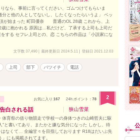
もりなら、事前に言ってください、ゴムつけてもらいま
随分と他の人としてないし、したくなったらいうよ」 ベッ
が始まった 町田優奈 普通のOL 28歳 これから、上
2歳に抱かれる 原因は…私だけど、了承する上司も上司だ
をする セフレ上司との、恋 こちらの作品は「小説家にな
文字数 37,490 | 最終更新日 2024.5.11 | 登録日 2021.12.03
上司
部下
バツイチ
電話
2
お気に入り:
167
24h.ポイント：
78
告白される話
狭山雪菜
 体育祭の借り物競走で学校一の身体つきの山崎哲夫に駆
人"と書いてあり、またかと嫌な気分になった しかし、待
はなくて… 全編甘々を目指しております R18はだいぶ先
う」にも掲載されてます。