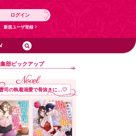
ログイン
新規ユーザ登録
メ
編集部ピックアップ
曹司の執着溺愛で骨抜きに…♡