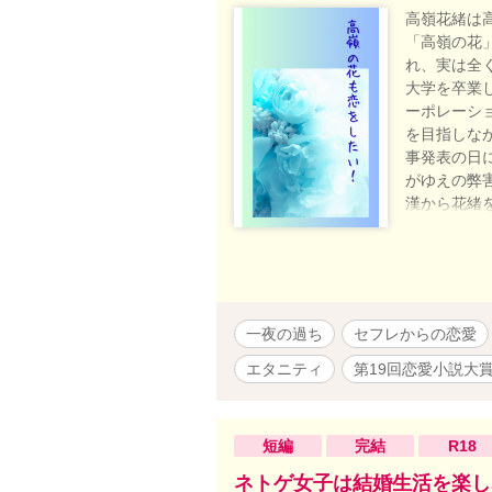
高嶺花緒は
「高嶺の花
れ、実は全
大学を卒業
ーポレーシ
を目指しな
事発表の日
がゆえの弊
漢から花緒
19回恋愛
一夜の過ち
セフレからの恋愛
エタニティ
第19回恋愛小説大
短編
完結
R18
ネトゲ女子は結婚生活を楽し