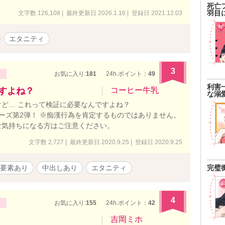
死亡
羽目
文字数 126,108 | 最終更新日 2026.1.16 | 登録日 2021.12.03
エタニティ
3
お気に入り:
181
24h.ポイント：
49
利害
ですよね？
コーヒー牛乳
な溺
ど… これって検証に必要なんですよね？
席エロシリーズ第2弾！ ※痴漢行為を肯定するものではありません。
な気持ちになる方はご注意ください。
文字数 2,727 | 最終更新日 2020.9.25 | 登録日 2020.9.25
完璧
要素あり
中出しあり
エタニティ
4
お気に入り:
155
24h.ポイント：
42
吉岡ミホ