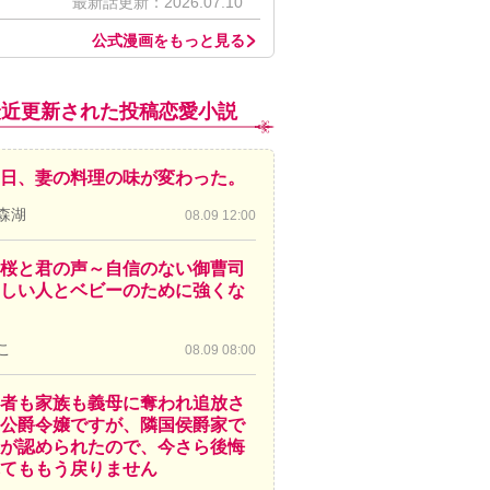
最新話更新：2026.07.10
公式漫画をもっと見る
最近更新された投稿恋愛小説
日、妻の料理の味が変わった。
森湖
08.09 12:00
桜と君の声～自信のない御曹司
しい人とベビーのために強くな
こ
08.09 08:00
者も家族も義母に奪われ追放さ
公爵令嬢ですが、隣国侯爵家で
が認められたので、今さら後悔
てももう戻りません