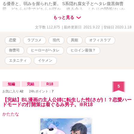
る優香と、弱みを握られた要。 S系隠れ腐女子とヘタレ腹黒御曹
司。どちらが主でどちらが従か。 絡み合う、ふたりの関係はいか
に？ これは、秘密の特殊能力を駆使し出世街道を駆け上る期せずし
もっと見る
て専務秘書となった女のサクセスストーリー——ではなくて、ラブ
コメでしたすみません。 ＊R18は予告なしで入ります。
文字数 112,875
| 最終更新日 2021.9.22
| 登録日 2020.1.18
恋愛
ラブコメ
現代
異能
オフィスラブ
御曹司
ヒーローがヘタレ
ヒロイン最強？
エタニティ
イケメン
短編
完結
R18
5
お気に入り:
42
24h.ポイント：
7
【完結】BL漫画の主人公姉に転生した性(さが)！？恋愛ハー
ドモードの打開策は着ぐるみ男子。※R18
かたたな