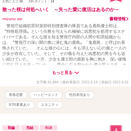
お気に入り:
16
24h.ポイント：
14
散った桜は何処へいく ～失った愛に復活はあるのか～
mizuno sei
書籍情報
警視庁組織犯罪対策部特別捜査隊の隊員である鹿島優士郎は、
〝特殊処理係〟という任務を与えられ極秘に凶悪犯を処理するスナ
イパーである。そんな彼を知る警視庁内部の人間や犯罪組織から
は、〝警視庁の深い闇の奥に潜む鬼の鹿島〟「鬼鹿島」と呼ばれ畏
怖されていた。 そんな彼の心には、今も消えない心の傷と一人の
少女が存在していた。そして、その傷を与えた凶悪犯の男を今も追
い続けていた。 一方、少女も優士郎の面影を胸に抱き、深い後悔
に悩む日々を送っていた。 運命に引き裂かれた優士郎と少女。そ
の二人の運命の道が、再び切れない糸に引かれるように一つになろ
もっと見る
うとしていた……。
文字数 81,884
| 最終更新日 2021.6.19
| 登録日 2021.6.02
青春恋愛
ハッピーエンド
性的表現あり
NTR要素あり
エタニティ
長編
完結
R18
4