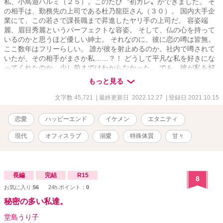
私、小鳥遊ハルミ（２５）。このたび〝初カレ〟ができました。 そ
の相手は、勤務先の上司である杜乃龍臣さん（３０）。 国内大手企
業にて、この若さで課長職まで昇進したヤリ手の上司だ。 容姿端
麗、眉目秀麗というパーフェクトな容姿。 そして、仏の心を持って
いるのかと思うほど優しい紳士。 それなのに、彼に恋の噂は皆無。
ここ数年はフリーらしい。 誰が彼を射止めるのか。社内で噂されて
いたが、その相手がまさか私……？！ どうして平凡な私を好きにな
ってくれたのか。少し前まではわからなかった。 でも、彼が私を好
きになってくれた理由は、やはり存在していたのです。 彼には誰に
もっと見る
も言えないトップシークレットがあり、それはハジメテの夜に明か
されるのですが……。 イケメン完璧上司は、ある特殊な体質の持ち
文字数 45,721
| 最終更新日 2022.12.27
| 登録日 2021.10.15
主だったのです……！ 完璧紳士（ありえない特殊体質） × 普通の
ＯＬ（でも、龍臣から見たら特別な） 二人の忍耐力が試される恋物
恋愛
ハッピーエンド
イケメン
エタニティ
語です。 ムーンライトノベルズでも連載中です。
現代
オフィスラブ
溺愛
特殊体質
甘々
長編
完結
R15
8
お気に入り:
56
24h.ポイント：
0
秘密の多い私達。
堂島うり子