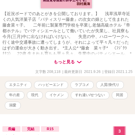
【近況ボードでのあとがきを公開しております。】 浅草浅草寺近
くの人気洋菓子店『パティスリー藤倉』の次女の娘として生まれた
藤倉菜々子。 二年前に製菓専門学校を卒業し老舗高級ホテル『帝
都ホテル』でパティシエールとして働いていたが失業し、社員寮も
今月(三月)中に出なければいけない。 失意の中、ハローワークへ
行く途中交通事故に遭ってしまうが、それによって平々凡々だった
はずの運命が大きく動き出す。 *主人公* *藤倉 菜々子* 《ﾌｼﾞｸﾗ
ﾅﾅｺ》 22歳 生まれも育ちも平々凡々。失業中のパティシエール。 *
桜小路 創* 《ｻｸﾗｺｳｼﾞ ﾊｼﾞﾒ》 27歳 生まれも育ちも超一流、ま
もっと見る
るで歩く上流階級。傲慢で我儘な財閥系企業グループのイケメン俺
様御曹司。 「なんだ？ 真っ赤になって固まって、まるで処女だ
文字数 208,118
| 最終更新日 2021.9.26
| 登録日 2021.1.25
な」 「男に免疫がないなら、この俺がつけてやる」 ✧ある日突然特
殊能力持ちになった初心でうっかり者のパティシエールとある事情
エタニティ
ハッピーエンド
ラブコメ
人質/身代り
から女性不信?となった無愛想で傲慢で我儘な俺様御曹司のスイーツ
と亀が織りなす切な甘い恋✧ ※完結後に修正しましたが内容に変
年の差
現代
イケメン
すれ違い/せつない
同居
更はありません。 ※他視点あり。 ※第三部より大人表現が入る予定
です。章題に♡と表記します。 ※傲慢で俺様なヒーローなので強引
溺愛
だったり無理矢理な場面もあります。苦手な方はご注意ください。
※登場する人物、団体、グループの名称等全てフィクションです。
⚠「Reproduction is prohibited.(転載禁止)」 ✧魔法のiらんど様主
催、小説大賞＆コミック原作大賞、恋愛ファンタジー部門、一次選
長編
完結
R15
3
考通過✧ ✥21.1.25 連載開始21.06.28完結✥