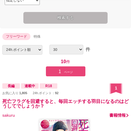
フリーワード
特殊
件
10
件
1
ページ
長編
連載中
R18
1
お気に入り:
1,805
24h.ポイント：
92
死亡フラグを回避すると、毎回エッチする羽目になるのはど
うしてでしょうか？
sakuru
書籍情報