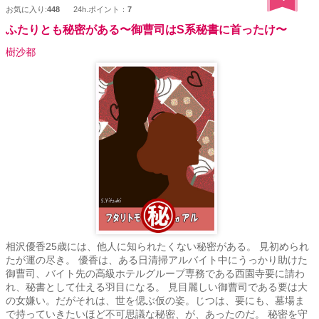
お気に入り:
448
24h.ポイント：
7
ふたりとも秘密がある〜御曹司はS系秘書に首ったけ〜
樹沙都
相沢優香25歳には、他人に知られたくない秘密がある。 見初められ
たが運の尽き。 優香は、ある日清掃アルバイト中にうっかり助けた
御曹司、バイト先の高級ホテルグループ専務である西園寺要に請わ
れ、秘書として仕える羽目になる。 見目麗しい御曹司である要は大
の女嫌い。だがそれは、世を偲ぶ仮の姿。じつは、要にも、墓場ま
で持っていきたいほど不可思議な秘密、が、あったのだ。 秘密を守