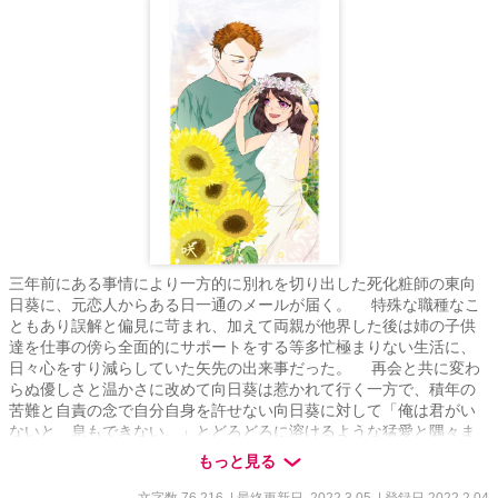
三年前にある事情により一方的に別れを切り出した死化粧師の東向
日葵に、元恋人からある日一通のメールが届く。 特殊な職種なこ
ともあり誤解と偏見に苛まれ、加えて両親が他界した後は姉の子供
達を仕事の傍ら全面的にサポートをする等多忙極まりない生活に、
日々心をすり減らしていた矢先の出来事だった。 再会と共に変わ
らぬ優しさと温かさに改めて向日葵は惹かれて行く一方で、積年の
苦難と自責の念で自分自身を許せない向日葵に対して「俺は君がい
ないと、息もできない。」とどろどろに溶けるような猛愛と隅々ま
で体を知り尽くした元恋人からの痺れる快楽に翻弄され……。 三
もっと見る
年の月日を得て止まっていた歯車が動き出し、二人の物語が進んで
いく。 ★３/５に完結致します！それまで２/２２～３/５まで毎日２
文字数 76,216
| 最終更新日 2022.3.05
| 登録日 2022.2.04