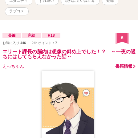
エタニティ
すれ違い
現代に近い異世界
短編
ラブコメ
長編
完結
R18
6
お気に入り:
446
24h.ポイント：
7
エリート課長の脳内は想像の斜め上でした！？ ～一夜の過
ちにはしてもらえなかった話～
えっちゃん
書籍情報