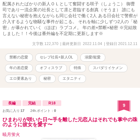
配属されたばかりの新人ＯＬとして奮闘する咲子（しょうこ） 御曹
司であり一流企業の社長として凛と君臨する創真（そうま） 誰にも
言えない秘密を抱えながらも同じ会社で働く2人 ある日会社で警察が
介入するような物騒な事件が起こる。 それを軸に少しずつ2人の「秘
密」が暴かれていく（ほぼ）ラブコメ。 年の差×禁断×秘密 ※完結致
しました！！今後は番外編を不定期に更新します※
文字数 122,370
| 最終更新日 2022.11.04
| 登録日 2021.12.11
禁断の恋愛
セレブ社長×新人OL
溺愛/寵愛
年の差恋愛
オフィスラブ
特殊
スパダリイケメン
エロ要素あり
秘密
エタニティ
長編
完結
R18
9
お気に入り:
17
24h.ポイント：
0
ひまわりが咲いた日〜手を離した元恋人はそれでも掌中の珠
のように彼女を愛す〜
暁月蛍火