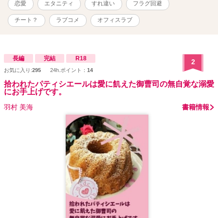
恋愛
エタニティ
すれ違い
フラグ回避
チート？
ラブコメ
オフィスラブ
長編
完結
R18
2
お気に入り:
295
24h.ポイント：
14
拾われたパティシエールは愛に飢えた御曹司の無自覚な溺愛
にお手上げです。
羽村 美海
書籍情報