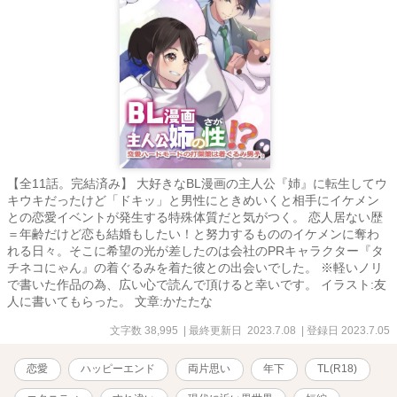
【全11話。完結済み】 大好きなBL漫画の主人公『姉』に転生してウ
キウキだったけど「ドキッ」と男性にときめいくと相手にイケメン
との恋愛イベントが発生する特殊体質だと気がつく。 恋人居ない歴
＝年齢だけど恋も結婚もしたい！と努力するもののイケメンに奪わ
れる日々。そこに希望の光が差したのは会社のPRキャラクター『タ
チネコにゃん』の着ぐるみを着た彼との出会いでした。 ※軽いノリ
で書いた作品の為、広い心で読んで頂けると幸いです。 イラスト:友
人に書いてもらった。 文章:かたたな
文字数 38,995
| 最終更新日 2023.7.08
| 登録日 2023.7.05
恋愛
ハッピーエンド
両片思い
年下
TL(R18)