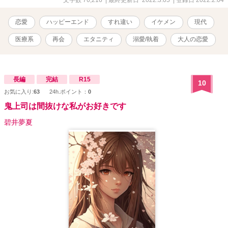
０時更新です★ ★ハッピーエンドです★ ★性的描写・医療用語あり
(なるべく分かりやすく記載しましたが、不明点や改善点あれば是非)
恋愛
ハッピーエンド
すれ違い
イケメン
現代
★養子縁組制度が出てきます。 表紙のイラストは神友人様からで
す。感謝感謝です！御本人から掲載許可済み。
医療系
再会
エタニティ
溺愛/執着
大人の恋愛
長編
完結
R15
10
お気に入り:
63
24h.ポイント：
0
鬼上司は間抜けな私がお好きです
碧井夢夏