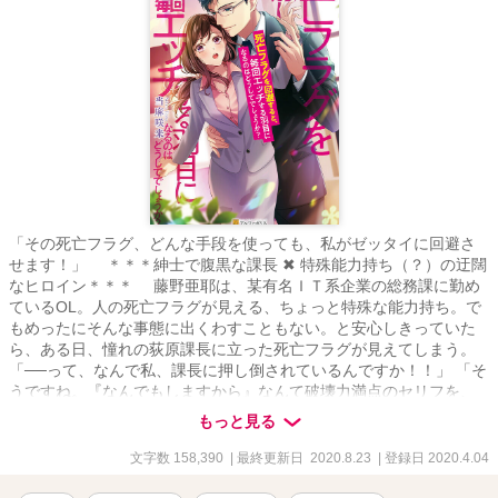
「その死亡フラグ、どんな手段を使っても、私がゼッタイに回避さ
せます！」 ＊＊＊紳士で腹黒な課長 ✖ 特殊能力持ち（？）の迂闊
なヒロイン＊＊＊ 藤野亜耶は、某有名ＩＴ系企業の総務課に勤め
ているOL。人の死亡フラグが見える、ちょっと特殊な能力持ち。で
もめったにそんな事態に出くわすこともない。と安心しきっていた
ら、ある日、憧れの荻原課長に立った死亡フラグが見えてしまう。
「──って、なんで私、課長に押し倒されているんですか！！」 「そ
うですね。『なんでもしますから』なんて破壊力満点のセリフを、
深く考えずに男の前で口にする粗忽者の部下に、色々と教えてあげ
もっと見る
ないといけない立場ですから」 死亡フラグを回避しようとする
と、何故かもれなくエッチなシチュエーションに持ち込まれてしま
文字数 158,390
| 最終更新日 2020.8.23
| 登録日 2020.4.04
う、迂闊なヒロインと、腹黒なイケメン課長との糖度高めのエロラ
ブコメディ。