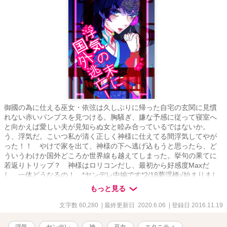
御國の為に仕える巫女・依弦は久しぶりに帰った自宅の玄関に見慣
れない赤いパンプスを見つける。胸騒ぎ、嫌な予感に従って寝室へ
と向かえば愛しい夫が見知らぬ女と睦み合っているではないか。
う、浮気だ。こいつ私が清く正しく神様に仕えてる間浮気してやが
った！！ やけで家を出て、神様の下へ逃げ込もうと思ったら、ど
ういうわけか国外どころか世界線も越えてしまった。挙句の果てに
若返りトリップ？ 神様はロリコンだし、最初から好感度Maxだ
し、一体どうなるの！ *ヤンデレ中編です*2/18夢浮橋√始まりまし
た*なんだか思ってた方向からズレていってる*
もっと見る
文字数 60,280
| 最終更新日 2020.6.06
| 登録日 2016.11.19
浮気
ヤンデレ
神
巫女
エタニティ