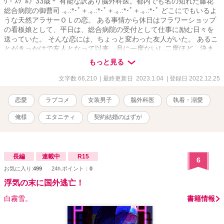
ｳ・ｽｸﾞﾙ》33歳＊ 有能な訳あり脳外科医。都内でも名の知れた藤花
総合病院の御曹司 .｡.:*･ﾟ＋.｡.:*･ﾟ＋.｡.:*･ﾟ＋.｡.:*･ﾟ どこにでもいるよ
うな天然アラサーＯＬの恋。 ある事情から休日はフラワーショップ
の看板娘として、平日は、総合病院の受付として仕事に励む日々を
送っていた。 そんな恋には、ちょっと変わった友人がいた。 あるこ
とがきっかけで友人となって以来、月に一度ないし二度ほど、決ま
って週末の夜にだけ、馴染みのＢＡＲで美味しいカクテルを堪能し
もっと見る
つつ楽しいお喋りに花を咲かせていた。いつしか至福のひととき
に。 それがある日突然覆ってしまう。 有能な訳あり外科医＆至って
文字数 66,210
| 最終更新日 2023.1.04
| 登録日 2022.12.25
普通の天然アラサーＯＬ。偽りの関係だったはずが、常識を覆すよ
うな執着系溺愛ラブロマンスな展開にーー!? .｡.:*･ﾟ＋.｡.:*･ﾟ＋.｡.:*･ﾟ
恋愛
ラブコメ
女装男子
脳外科医
執着・溺愛
＋.｡.:*･ﾟ ※嘘ふらに登場する藤堂渉の息子がヒーローですが単独で
お読み頂けます。 ※ヒーロー視点あり ※通常よりソフトになる予定
俺様
エタニティ
契約結婚のはずが
ですが、TLです。設定上強引な展開もあるので閲覧にはご注意くだ
さい。 ※この作品はフィクションです。実在の人物・団体とは一切
関係ありません。 ※随時概要含め本文の改稿や修正等をしていま
す。 ※他サイトで完結済の中編です。 ✧連載期間22.12.25〜
長編
連載中
R15
6
23.1.4✧
お気に入り:
499
24h.ポイント：
0
浮気の末に国外逃亡！
白霧雪。
書籍情報