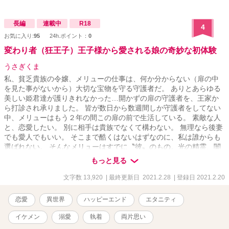
長編
連載中
R18
4
お気に入り:
95
24h.ポイント：
0
変わり者（狂王子）王子様から愛される娘の奇妙な初体験
うさぎくま
私、貧乏貴族の令嬢、メリューの仕事は、何か分からない（扉の中
を見た事がないから）大切な宝物を守る守護者だ。 ありとあらゆる
美しい姫君達が護りきれなかった…開かずの扉の守護者を、王家か
ら打診され承りました。 皆が数日から数週間しか守護者をしてない
中、メリューはもう２年の間この扉の前で生活している。 素敵な人
と、恋愛したい。 別に相手は貴族でなくて構わない。 無理なら後妻
でも愛人でもいい。 そこまで酷くはないはずなのに、私は誰からも
選ばれない。 そんなメリューはすでに〝彼〟のもの。光の精霊、闇
の精霊を従えさせ、王国中、国外、全ての人から憧れと畏怖を抱か
もっと見る
せる美貌の第三王子。 第三王子からの愛は歪んでいて。とんでもな
い初体験と事実を受けることに。 ちょっと拗れた愛欲の物語。前
文字数 13,920
| 最終更新日 2021.2.28
| 登録日 2021.2.20
編、中編、後編で完結。
恋愛
異世界
ハッピーエンド
エタニティ
イケメン
溺愛
執着
両片思い