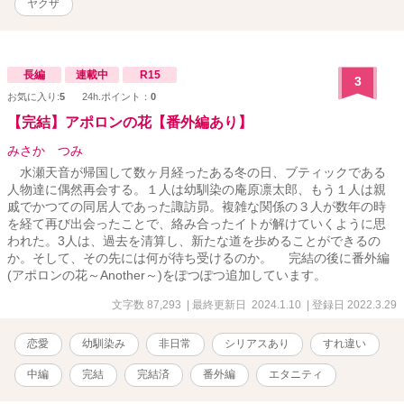
ヤクザ
長編
連載中
R15
3
お気に入り:
5
24h.ポイント：
0
【完結】アポロンの花【番外編あり】
みさか つみ
水瀬天音が帰国して数ヶ月経ったある冬の日、ブティックである
人物達に偶然再会する。１人は幼馴染の庵原凛太郎、もう１人は親
戚でかつての同居人であった諏訪昴。複雑な関係の３人が数年の時
を経て再び出会ったことで、絡み合ったイトが解けていくように思
われた。3人は、過去を清算し、新たな道を歩めることができるの
か。そして、その先には何が待ち受けるのか。 完結の後に番外編
(アポロンの花～Another～)をぽつぽつ追加しています。
文字数 87,293
| 最終更新日 2024.1.10
| 登録日 2022.3.29
恋愛
幼馴染み
非日常
シリアスあり
すれ違い
中編
完結
完結済
番外編
エタニティ