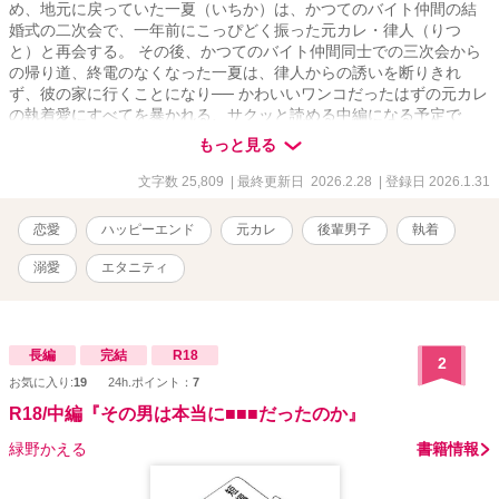
め、地元に戻っていた一夏（いちか）は、かつてのバイト仲間の結
婚式の二次会で、一年前にこっぴどく振った元カレ・律人（りつ
と）と再会する。 その後、かつてのバイト仲間同士での三次会から
の帰り道、終電のなくなった一夏は、律人からの誘いを断りきれ
ず、彼の家に行くことになり── かわいいワンコだったはずの元カレ
の執着愛にすべてを暴かれる、サクッと読める中編になる予定で
す。
もっと見る
文字数 25,809
| 最終更新日 2026.2.28
| 登録日 2026.1.31
恋愛
ハッピーエンド
元カレ
後輩男子
執着
溺愛
エタニティ
長編
完結
R18
2
お気に入り:
19
24h.ポイント：
7
R18/中編『その男は本当に■■■だったのか』
緑野かえる
書籍情報