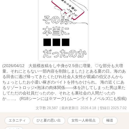
(2026/04/12 大規模改稿をし中身が2.5倍に増量、♡な部分も大増
量。それにともない一部内容を削除しました) とある夏の日。海のあ
る田舎に逃げ帰ってきたくたびれ社会人女性が親戚の伯父さんから
ちょっとしたお小遣い稼ぎのバイトを持ちかけられ。 海の近くにあ
るリゾートロッジ×泡沫の肉体関係――体を許してしまった男は果た
してただの会社員だったのか、それとも裏社会の人間だったの
か……。 (R18シーンには※マーク) (ムーンライトノベルズにも投稿)
文字数 28,587
| 最終更新日 2026.4.18
| 登録日 2025.7.02
エタニティ
ひと夏の思い出
女性一人称視点
極道