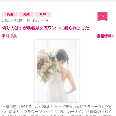
長編
完結
R18
5
お気に入り:
195
24h.ポイント：
0
偽りのはずが執着系女装ワンコに娶られました
羽村 美海
書籍情報
＊櫻川恋《ｻｸﾗｶﾞﾜ・ﾚﾝ》28歳＊ 至って普通の天然アラサーＯＬだが
少々訳あり。フラワーショップ『可憐』の一人娘。 ＊藤堂秀《ﾄｳﾄﾞ