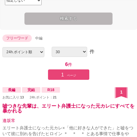
フリーワード
中編
件
6
件
1
ページ
長編
完結
R18
1
お気に入り:
13
24h.ポイント：
21
嘘つきな先輩は、エリート弁護士になった元カレにすべてを
暴かれる
逢坂常
エリート弁護士になった元カレ×「他に好きな人ができた」と嘘をつ
いて彼に別れを告げたヒロイン ＊ ＊ ＊ とある事情で仕事をや