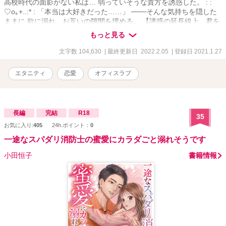
高校時代の面影がない私は… 弱っていそうな貴方を誘惑した。 : :
♡o｡+..:* : 「本当は大好きだった……」 ───そんな気持ちを隠した
ままに 欲に溺れ、お互いの隙間を埋める。 【誘惑の延長線上、君を
囲う。】
もっと見る
文字数 104,630
| 最終更新日 2022.2.05
| 登録日 2021.1.27
エタニティ
恋愛
オフィスラブ
長編
完結
R18
35
お気に入り:
405
24h.ポイント：
0
一途なスパダリ消防士の蜜愛にカラダごと溺れそうです
小田恒子
書籍情報