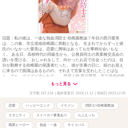
旧題：私の彼は、一途な熱血消防士 幼稚園教諭７年目の西川愛美
は、この春、市立港南幼稚園に異動となる。 生まれてからずっと彼
氏のいなかった愛美は、恋愛に興味はあっても仕事柄出会いもな
く。 ある日、高校時代の同級生から、公務員同士の異業種交流会の
誘いを受ける。 おしゃれをして、向かったお店で出会ったのは、自
分が勤務する幼稚園の保護者だった。 彼が非番の日に、姪のお迎え
に来るので面識はあるものの、それまで言葉を交わしたことはな
く。でも、グイグイ迫られて…… 登場人物 西川愛美 市立港南幼稚
園教諭 大塚誠司 消防署勤務、救急救命士の資格を持つ こちらはベ
もっと見る
リーズカフェさんにも同時に公開しております。 (R18描写について
は、ベリーズカフェさんのサイトは調整しております) 毎日6:00、
文字数 167,216
| 最終更新日 2024.11.13
| 登録日 2023.12.05
22:00更新 連載開始日 2023/12/05 完結日 2023/12/31 作品の無断
転載はご遠慮ください。
恋愛
ハッピーエンド
イケメン
消防士×幼稚園教諭
エタニティ
ストーカー要素あり
らぶえっち
職業ヒーロー
熱血・一途
サイコパス