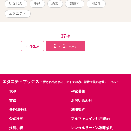
幼なじみ
溺愛
約束
御曹司
同級生
エタニティ
37
件
2
2
‹ PREV
/
ページ
エタニティブックス
〜愛され乱される、オトナの恋。溺愛主義の恋愛レーベル〜
TOP
作家募集
書籍
お問い合わせ
番外編小説
利用規約
公式漫画
アルファコイン利用規約
投稿小説
レンタルサービス利用規約