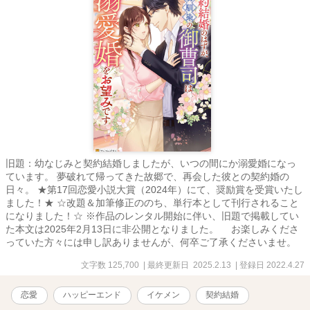
旧題：幼なじみと契約結婚しましたが、いつの間にか溺愛婚になっ
ています。 夢破れて帰ってきた故郷で、再会した彼との契約婚の
日々。 ★第17回恋愛小説大賞（2024年）にて、奨励賞を受賞いたし
ました！★ ☆改題＆加筆修正ののち、単行本として刊行されること
になりました！☆ ※作品のレンタル開始に伴い、旧題で掲載してい
た本文は2025年2月13日に非公開となりました。 お楽しみくださ
っていた方々には申し訳ありませんが、何卒ご了承くださいませ。
文字数 125,700
| 最終更新日 2025.2.13
| 登録日 2022.4.27
恋愛
ハッピーエンド
イケメン
契約結婚