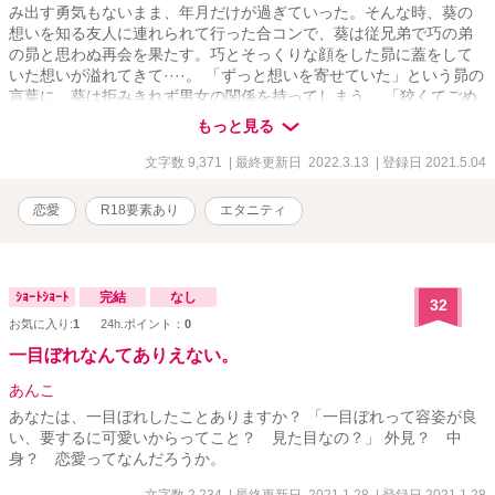
み出す勇気もないまま、年月だけが過ぎていった。そんな時、葵の
想いを知る友人に連れられて行った合コンで、葵は従兄弟で巧の弟
の昴と思わぬ再会を果たす。巧とそっくりな顔をした昴に蓋をして
いた想いが溢れてきて····。 「ずっと想いを寄せていた」という昴の
言葉に、葵は拒みきれず男女の関係を持ってしまう。 「狡くてごめ
んね。····でも、狡くてもいいから葵ちゃんを俺のものにしたいん
もっと見る
だ。」 次女の桜は、突然幼馴染みの蒼太に告白され戸惑う。無表情
で武骨な幼馴染みは、何を考えているのかが分からず幼い頃から苦
文字数 9,371
| 最終更新日 2022.3.13
| 登録日 2021.5.04
手だった桜は、思わず蒼太を避けてしまう。そんなある日、桜は初
恋相手である元家庭教師の慶治と再会する。中学の頃から未だ燻る
恋愛
R18要素あり
エタニティ
彼への想いを再確認するが、彼には既に妻子がいて···。失恋し、傷
ついた桜を癒したのは蒼太で···？ 「俺を利用していい。今はまだ、
あの人の代わりでいい。···だから、傍に居させてくれ、···俺を、避
けないでくれ···。」 三女の菫は、明るい性格で友達が沢山いる。し
ｼｮｰﾄｼｮｰﾄ
完結
なし
32
かし、想い人である翔和に対してだけは、上手く喋ることが出来な
お気に入り:
1
24h.ポイント：
0
い。そのせいで、録に会話も出来ないまま５年以上片想いを続けて
いた。 そんなある日、大学内で翔和と倉岩円歌が付き合っていると
一目ぼれなんてありえない。
いう噂を耳にする。これを機に、翔和に対する不毛な片想いに区切
りをつけようと決意した菫は、合コンに出かける。そこで酔い潰さ
あんこ
れ、お持ち帰りされそうになっていた所を助けたのは他でもない翔
あなたは、一目ぼれしたことありますか？ 「一目ぼれって容姿が良
和で····。ふとした誤解から、翔和に誰でもいいから男に抱かれよう
い、要するに可愛いからってこと？ 見た目なの？」 外見？ 中
としていると思われてしまった菫。 「男だったら、誰でも良いんで
身？ 恋愛ってなんだろうか。
しょう？····なら、俺が抱いてあげる。」 誤解をされたまま、セフレ
のように身体を重ねる2人。心はとても苦しいのに身体は彼を拒めな
文字数 2,234
| 最終更新日 2021.1.28
| 登録日 2021.1.28