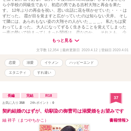
ら小学校の同級生であり、初恋の男である吉村大翔と再会を果た
す。 12年ぶりの再会を祝い、思い出話に花を咲かせていた・・・は
ずだった。 霞が目を覚ますと広がっていたのは知らない天井。 そし
て隣には、あられもない姿の大翔その人がいた＿＿＿。 私たちは変
わってしまった。 大人になってずるく生きることを覚えてしまった
一夜の勢いで始まってしまった関係は 恋なのか。 それとも。 少
年漫画編集者×TL漫画作家による不器用でまっすぐな大人の恋のお
もっと見る
話。 ＊部分は性的な表現があります。
文字数 12,354
| 最終更新日 2020.4.12
| 登録日 2020.4.01
恋愛
溺愛
イケメン
ハッピーエンド
エタニティ
すれ違い
長編
完結
R18
37
お気に入り:
358
24h.ポイント：
0
契約結婚のはずが、幼馴染の御曹司は溺愛婚をお望みです
紬 祥子（まつやちかこ）
書籍情報