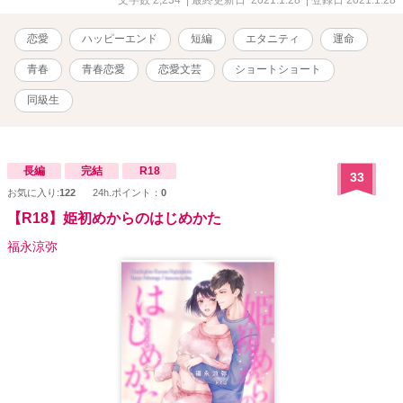
くて···。 「君に思い知らせてあげる。今君を抱いているのは誰なの
か···。他の男のところなんて、絶対に行かせない。」 【真面目で純
恋愛
ハッピーエンド
短編
エタニティ
運命
情な長女×チャラいけど一途な従弟】 【過去を引きずる次女×不器用
で優しい幼馴染み】 【恋愛には奥手な三女×物静かだけど獣な同級
青春
青春恋愛
恋愛文芸
ショートショート
生】
同級生
長編
完結
R18
33
お気に入り:
122
24h.ポイント：
0
【R18】姫初めからのはじめかた
福永涼弥