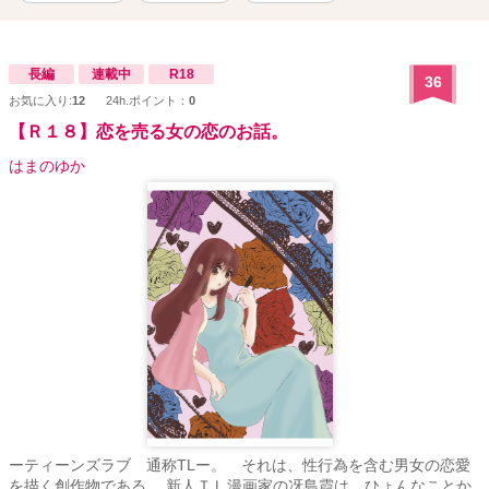
長編
連載中
R18
36
お気に入り:
12
24h.ポイント：
0
【Ｒ１８】恋を売る女の恋のお話。
はまのゆか
ーティーンズラブ 通称TLー。 それは、性行為を含む男女の恋愛
を描く創作物である。 新人ＴＬ漫画家の冴島霞は、ひょんなことか