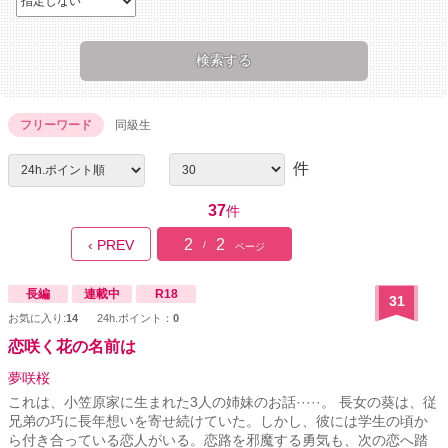
フリーワード
同級生
件
37
件
2
2
‹ PREV
/
ページ
長編
連載中
R18
31
お気に入り:
14
24h.ポイント：
0
恋咲く花の名前は
夢咲桜
これは、小笠原家に生まれた3人の姉妹のお話·····。 長女の葵は、従
兄弟の巧に長年想いを寄せ続けていた。しかし、彼には学生の頃か
ら付き合っている恋人がいる。恋路を邪魔する勇気も、次の恋へ踏