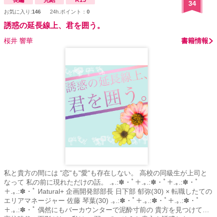
長編
完結
R15
34
お気に入り:
146
24h.ポイント：
0
誘惑の延長線上、君を囲う。
桜井 響華
書籍情報
私と貴方の間には "恋"も"愛"も存在しない。 高校の同級生が上司と
なって 私の前に現れただけの話。 .｡.:✽・ﾟ＋.｡.:✽・ﾟ＋.｡.:✽・ﾟ
＋.｡.:✽・ﾟ Иatural+ 企画開発部部長 日下部 郁弥(30) × 転職したての
エリアマネージャー 佐藤 琴葉(30) .｡.:✽・ﾟ＋.｡.:✽・ﾟ＋.｡.:✽・ﾟ
＋.｡.:✽・ﾟ 偶然にもバーカウンターで泥酔寸前の 貴方を見つけて…