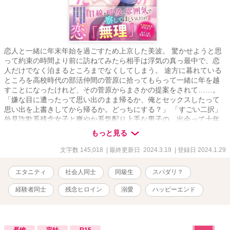
恋人と一緒に年末年始を過ごすため上京した美波。 驚かせようと思
って約束の時間より前に訪ねてみたら相手は浮気の真っ最中で、恋
人だけでなく泊まるところまでなくしてしまう。 途方に暮れている
ところを高校時代の部活仲間の菅原に拾ってもらって一緒に年を越
すことになったけれど、その菅原からまさかの提案をされて……。
「嫌な目に遭ったって思い出のまま帰るか、俺とセックスしたって
思い出を上書きしてから帰るか。どっちにする？」 「すごい二択」
外見詐欺系残念女子と爽やか系気配り上手な男子の、出会って十年
目の『初めて』からはじまる恋の物語。 （Ｒ回は⭐︎印、別投稿サイト
もっと見る
にも掲載）
文字数 145,018
| 最終更新日 2024.3.19
| 登録日 2024.1.29
エタニティ
社会人同士
同級生
スパダリ？
経験者同士
残念ヒロイン
溺愛
ハッピーエンド