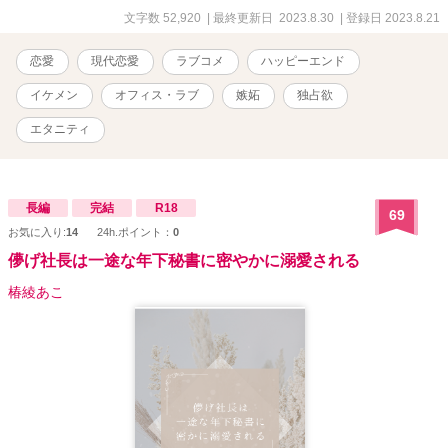
文字数 52,920
| 最終更新日 2023.8.30
| 登録日 2023.8.21
恋愛
現代恋愛
ラブコメ
ハッピーエンド
イケメン
オフィス・ラブ
嫉妬
独占欲
エタニティ
長編
完結
R18
69
お気に入り:
14
24h.ポイント：
0
儚げ社長は一途な年下秘書に密やかに溺愛される
椿綾あこ