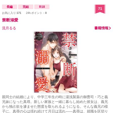
長編
完結
R18
71
お気に入り:
171
24h.ポイント：
0
禁断溺愛
流月るる
書籍情報
親同士の結婚により、中学三年生の時に湯浅製薬の御曹司・巧と義
兄妹になった真尋。新しい家族と一緒に暮らし始めた彼女は、義兄
から独占欲を滲ませた態度を取られるようになる。そんな義兄の様
子に、真尋の心は揺れ続けて月日は流れ――真尋は、就職を区切り