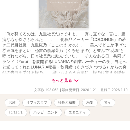
「俺が見てるのは、九重社長だけですよ」 真っ直ぐな一言に、臆
病な心が揺さぶられた――。 化粧品メーカー「COCONOE」の若
き二代目社長・九重椛乃（ここのえ かの）。 美人でどこか儚げな
雰囲気をまとい、秘書の黒瀬茉乃（くろせ まの）と並んで“花園”と
呼ばれながら、日々社長業に励んでいた。 そんなある日、共同ブ
ランド〈Yorui〉を展開するLUNARIAの創業パーティーの夜、自宅へ
と送ってくれたLUNARIA秘書・秋月綴（あきづき つづる）からの突
然の告白を受ける椛乃。 思いもよらぬ言葉に、椛乃は驚きを隠せ
なかった。 けれどその瞬間から、彼の真っ直ぐなアプローチが始
もっと見る
まった。 綴はかつてはLUNARIAのイメージモデルとして注目を集
めた、容姿端麗な青年。 いまは優秀な秘書として、その誠実さと
文字数 193,062
| 最終更新日 2026.1.21
| 登録日 2026.1.19
才覚を発揮している。 恋愛に臆病な椛乃は、そんな綴の真っ直ぐ
な想いを受け止めきれずに戸惑い続ける。 けれど、彼が仕事の中
恋愛
オフィスラブ
社長と秘書
溺愛
甘々
で見せる眼差しやふとした優しさ、そして新しい一面に触れるたび
に、心は少しずつ惹かれていく。 名門を背負う若き社長と、一途
じれじれ
ハッピーエンド
エタニティ
に想いを寄せ続ける秘書。 ――揺れる心は、やがて甘い恋へと変
わっていく。 ※本作は別作品『わがまま秘書は冷徹社長の独占愛に
溺れていく』と同じ世界線で展開しています。 【登場人物】 ■九重