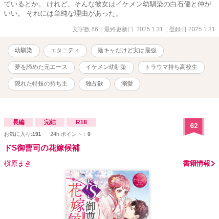
ているとか。 けれど、そんな彼女はイケメン幼馴染の白石優と仲が
いい。 それには単純な理由があった。
文字数 66
| 最終更新日 2025.1.31
| 登録日 2025.1.31
幼馴染
エタニティ
陰キャだけど実は最強
夢を諦めた元エース
イケメン幼馴染
トラウマ持ち高校生
隠れた特技の持ち主
独占欲
溺愛
長編
完結
R18
62
お気に入り:
191
24h.ポイント：
0
ドS御曹司の花嫁候補
槇原まき
書籍情報