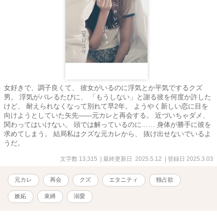
女好きで、調子良くて、 彼女がいるのに浮気とか平気でするクズ
男。 浮気がバレるたびに、 「もうしない」と謝る彼を何度か許した
けど、 耐えられなくなって別れて早2年。 ようやく新しい恋に目を
向けようとしていた矢先――元カレと再会する。 近づいちゃダメ、
関わってはいけない。 頭では解っているのに…… 身体が勝手に彼を
求めてしまう。 結局私はクズな元カレから、 抜け出せないでいるよ
うだ。
文字数 13,315
| 最終更新日 2025.5.12
| 登録日 2025.3.03
元カレ
再会
クズ
エタニティ
独占欲
嫉妬
束縛
溺愛