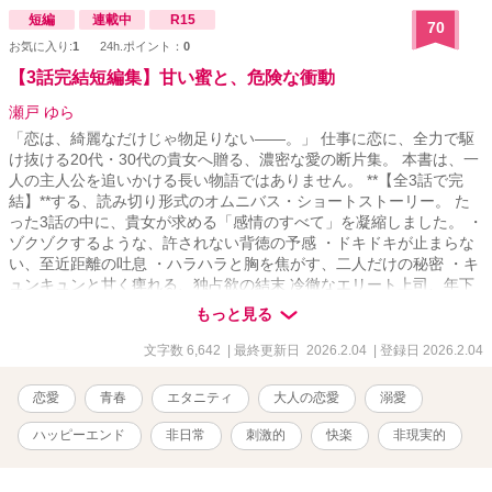
椛乃（ここのえ かの）／29歳 COCONOE化粧品・二代目社長。おっ
短編
連載中
R15
70
とり穏やかで芯が強い、茉乃の憧れの美人社長。 ■秋月 綴（あきづ
お気に入り:
1
24h.ポイント：
0
き つづる）／24歳 椛乃の取引先であるLUNARIA社長秘書。元モデ
ルで社内外にファンが多い人気者。 穏やかな笑顔で惟真を支える優
【3話完結短編集】甘い蜜と、危険な衝動
秀な秘書。 ■黒瀬 茉乃（くろせ まの）／25歳 COCONOE化粧品・
瀬戸 ゆら
社長秘書。お洒落と美容が大好きで自分磨きに余念がない。 トラウ
マを乗り越え、惟真と無事交際をスタート。 ■久世 惟真（くぜ いさ
「恋は、綺麗なだけじゃ物足りない――。」 仕事に恋に、全力で駆
ま）／32歳 美容業界注目の若きLUNARIA社長。冷徹で理性的な性格
け抜ける20代・30代の貴女へ贈る、濃密な愛の断片集。 本書は、一
だが、茉乃に対しては強い独占欲を秘め、溺愛している。椛乃とは
人の主人公を追いかける長い物語ではありません。 **【全3話で完
よき友人関係。 ◇◇◇ 表紙はCanvaで作成しています。 性的シーン
結】**する、読み切り形式のオムニバス・ショートストーリー。 た
には※をつけております。 この話は別サイトにも掲載しておりま
った3話の中に、貴女が求める「感情のすべて」を凝縮しました。 ・
す。
ゾクゾクするような、許されない背徳の予感 ・ドキドキが止まらな
い、至近距離の吐息 ・ハラハラと胸を焦がす、二人だけの秘密 ・キ
ュンキュンと甘く痺れる、独占欲の結末 冷徹なエリート上司、年下
の危険な誘惑、忘れられないかつての恋人……。 エピソードごとに
もっと見る
異なる主人公とシチュエーションで「衝動」を呼び覚まします。
「長編を読む時間はないけれど、ドキドキ・キュンキュン・ハラハ
文字数 6,642
| 最終更新日 2026.2.04
| 登録日 2026.2.04
ラしたい」 そんな時の数分間を、甘美で危険なひとときへと誘いま
す笑
恋愛
青春
エタニティ
大人の恋愛
溺愛
ハッピーエンド
非日常
刺激的
快楽
非現実的