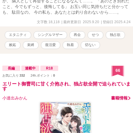
か、 隣人として再会することになるなんて……。 「あのとき別れた
こと、今でもずっと、後悔してる」 お互い同じ気持ちだと分かって
も、 駄目なの。 今の私も、あなたとは釣り合わないから……。
文字数 18,118
| 最終更新日 2025.9.20
| 登録日 2025.4.24
エタニティ
シングルマザー
再会
せつ
独占欲
嫉妬
束縛
復活愛
執着
切ない
長編
連載中
R18
66
お気に入り:
332
24h.ポイント：
0
エリート御曹司に甘く介抱され、独占欲全開で迫られていま
す
小達出みかん
書籍情報