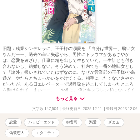
旧題：残業シンデレラに、王子様の溺愛を 「自分は世界一、醜い女
なんだーー」過去の辛い失恋から、男性にトラウマがあるさやか
は、恋愛を遠ざけ、仕事に精を出して生きていた。一生誰とも付き
合わないし、結婚しない。そう決めて、社内でも一番の地味女とし
て「論外」扱いされていたはずなのに、なぜか営業部の王子様•小鳥
遊が、やたらとちょっかいをかけてくる。相手にしたくないさやか
だったが、ある日エレベーターで過呼吸を起こしてしまったところ
を助けられてしまいーー。 「お礼に、俺とキスフレンドになってく
れない？」 さやかの鉄壁の防御を溶かしていく小鳥遊。けれど彼に
もっと見る
は、元婚約者がいてーー？
文字数 147,504
| 最終更新日 2025.12.11
| 登録日 2023.12.06
恋愛
ハッピーエンド
御曹司
溺愛
ざまぁ
偽装恋人
エタニティ