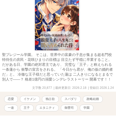
聖プレジール学園。 そこは、世界中の富豪の子息が集まる超名門校
特待生の庶民・花咲ひまりの目標は 目立たず平穏に卒業すること。
だがある日、学園の絶対君主であり、 完璧な「王子」と称えられる
一条蓮から 衝撃の宣言をされる。 「今日から君が、俺の仮の婚約者
だ」と。 冷徹な王子様だと思っていた蓮は 二人きりになるとまるで
別人で――？ 格差1億円の溺愛シンデレラストーリー 開幕です！！
文字数 20,877
| 最終更新日 2026.2.18
| 登録日 2026.1.24
恋愛
イケメン
独占欲
スパダリ
政略結婚
一途
王子
エタニティ
御曹司
学園