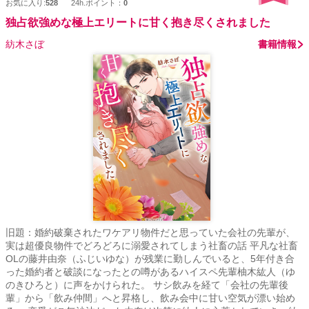
お気に入り:
528
24h.ポイント：
0
独占欲強めな極上エリートに甘く抱き尽くされました
紡木さぼ
書籍情報
旧題：婚約破棄されたワケアリ物件だと思っていた会社の先輩が、
実は超優良物件でどろどろに溺愛されてしまう社畜の話 平凡な社畜
OLの藤井由奈（ふじいゆな）が残業に勤しんでいると、5年付き合
った婚約者と破談になったとの噂があるハイスペ先輩柚木紘人（ゆ
のきひろと）に声をかけられた。 サシ飲みを経て「会社の先輩後
輩」から「飲み仲間」へと昇格し、飲み会中に甘い空気が漂い始め