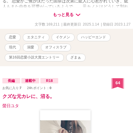
る。 恋愛がご無沙汰だった由奈は次第に紘人に心惹かれていき、紘
人もまた由奈を可愛がっているようで…… 元カノとはどうして別れ
たの？社内恋愛は面倒？紘人は私のことどう思ってる？ 社会人なら
もっと見る
ではのじれったい片思いの果てに晴れて恋人同士になった2人。
「俺、めちゃくちゃ独占欲強いし、ずっと由奈のこと抱き尽くした
文字数 169,211
| 最終更新日 2025.1.14
| 登録日 2023.1.27
いって思ってた」 ハイスペなのは仕事だけではなく、彼のお家で、
オフィスで、旅行先で、どろどろに愛されてしまう。 仕事中はあん
恋愛
エタニティ
イケメン
ハッピーエンド
なに冷静なのに、由奈のことになると少し甘えん坊になってしま
う、紘人とらぶらぶ、元カノの登場でハラハラ。 ざまぁ相手は紘人
現代
溺愛
オフィスラブ
の元カノです。
第16回恋愛小説大賞エントリー
ざまぁ
長編
連載中
R18
64
お気に入り:
7
24h.ポイント：
0
クズな元カレに、沼る。
螢日ユタ