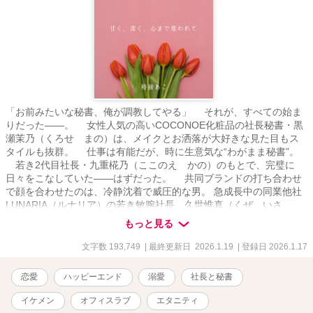
「お前みたいな秘書、俺が調教してやる」 それが、すべての始ま
りだった――。 女性人気の高いCOCONOE化粧品の社長秘書・黒
瀬茉乃（くろせ まの）は、メイクとお洒落が大好きな見た目もス
タイルも抜群。 仕事は有能だが、時に生意気な“わがまま秘書”。
若き2代目社長・九重椛乃（ここのえ かの）のもとで、完璧に
日々をこなしていた――はずだった。 共同ブランドの打ち合わせ
で顔を合わせたのは、冷静沈着で威圧的な男。 急成長中の同業他社
LUNARIA（ルナリア）の若き敏腕社長、久世惟真（くぜ いさ
ま）。 「君のような『わがまま』な秘書がどうして九重社長の秘書
もっと見る
を務めてるんだ？」 「そのご自慢の身体でも使って秘書にでもなっ
たのか？」 挑発的な言葉に、思わず返した売り言葉。 「そこまで
文字数 193,749
| 最終更新日 2026.1.19
| 登録日 2026.1.17
言うなら、試してみます？ 私の身体。久世社長のご自身の手で」
まさか、あの冷徹社長が本気で乗ってくるなんて――。 始まりは、
恋愛
ハッピーエンド
溺愛
社長と秘書
一方的な関係。 なのにその手が、声が、視線が、心の奥をほどいて
いく。 わがままな秘書と冷徹な社長。 甘く危険なオフィスラブが、
イケメン
オフィスラブ
エタニティ
今、幕を開ける。 【登場人物】 ■黒瀬 茉乃（くろせ まの）／25歳