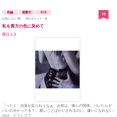
長編
連載中
R18
75
お気に入り:
10
24h.ポイント：
0
私を貴方の色に染めて
螢日ユタ
「ったく、自覚が足らねぇなぁ、お前は。俺らの関係、バレたらヤ
バいの分かってる？」 酷いことばかりされるのに、嫌いになれない
のは、どうして？