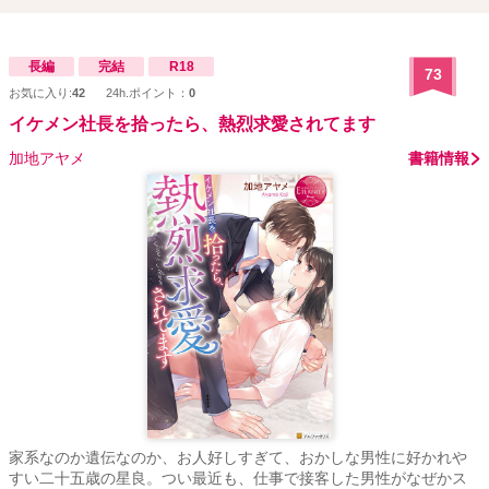
COCONOE化粧品・社長秘書。お洒落と美容が大好きで自分磨きに
余念がない。 過去の恋愛トラウマを抱えながらも、仕事はきっちり
こなす優秀秘書。 ■久世 惟真（くぜ いさま）／32歳 美容業界注目の
長編
完結
R18
73
若き社長。冷徹で理性的な性格だが、内に独占欲を秘めている。茉
お気に入り:
42
24h.ポイント：
0
乃のことを「わがままな秘書」と言っている。 茉乃への強引な関心
が、やがて執着へと変わっていく。 ■九重 椛乃（ここのえ かの）／
イケメン社長を拾ったら、熱烈求愛されてます
29歳 COCONOE化粧品・二代目社長。おっとり穏やかで芯が強い、
加地アヤメ
書籍情報
茉乃の憧れの美人社長。 ■秋月 綴（あきづき つづる）／24歳 惟真の
秘書。元モデルで社内外にファンが多い人気者。 穏やかな笑顔で惟
真を支える優秀な秘書。 ◇◇◇ 性的表現があるシーンには※印をつ
けています。 表紙はCanvaで作成しています。 こちらの作品は別サ
イトにも掲載しています。
家系なのか遺伝なのか、お人好しすぎて、おかしな男性に好かれや
すい二十五歳の星良。つい最近も、仕事で接客した男性がなぜかス