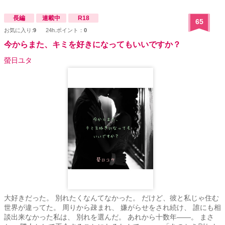
長編
連載中
R18
65
お気に入り:
9
24h.ポイント：
0
今からまた、キミを好きになってもいいですか？
螢日ユタ
大好きだった。 別れたくなんてなかった。 だけど、彼と私じゃ住む
世界が違ってた。 周りから疎まれ、 嫌がらせをされ続け、 誰にも相
談出来なかった私は、 別れを選んだ。 あれから十数年――。 まさ