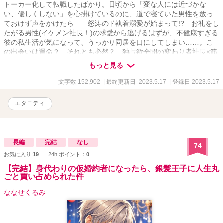
トーカー化して転職したばかり。日頃から「変な人には近づかな
い、優しくしない」を心掛けているのに、道で寝ていた男性を放っ
ておけず声をかけたら――怒涛のド執着溺愛が始まって!? お礼をし
たがる男性(イケメン社長！)の求愛から逃げるはずが、不健康すぎる
彼の私生活が気になって、うっかり同居を口にしてしまい……。こ
の出会いは運命？ それとも必然？ 独占欲全開の変わり者社長×筋
金入りのお節介ＯＬの、なし崩し的極甘囲い込みラブ！
もっと見る
文字数 152,902
| 最終更新日 2023.5.17
| 登録日 2023.5.17
エタニティ
長編
完結
なし
74
お気に入り:
19
24h.ポイント：
0
【完結】身代わりの仮婚約者になったら、銀髪王子に人生丸
ごと買い占められた件
ななせくるみ