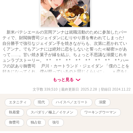
新米パテシエールの宮岡アンナは就職活動のために参加したパー
ティで、財閥御曹司ジェイダンにむりやり唇を奪われてしまった!
自分勝手で強引なジェイダン手を焼きながらも、次第に惹かれてい
くアンナ。でもアンナには絶対に恋をしないと誓った≪秘密≫があ
って……。甘い焼き菓子が縁を結ぶ、ちょっと不思議な溺愛じれキ
ュンラブストーリー。 ＊* ＊* ＊* ＊* ＊* ＊* ＊* ＊* ハー
フの訳あり御曹司 戸川・カートランド・ジェイダン 「僕のことを
好きになってくれ。僕が想っているのと同じくらいに」 × 恋をし
ないと決めている求職中のパテシエール 宮岡アンナ 「あなたのよう
もっと見る
な人に、かまっている暇は私にはないのよ！」 ＊* ＊* ＊* ＊*
＊* ＊* ＊* ＊* 便利な「しおり」機能をご利用いただくとさら
文字数 339,510
| 最終更新日 2025.2.28
| 登録日 2024.11.22
に読みやすいです。さらに本作を「お気に入り」登録して頂くと、
最新更新のお知らせが届きますので、こちらもご活用ください。 ***
エタニティ
現代
ハイスペ／エリート
溺愛
表紙、挿絵：イラストＡＣ様、他。
執着愛
スパダリ／極上／イケメン
ワーキングウーマン
御曹司
独占欲
強引