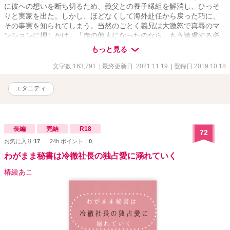
に彼への想いを断ち切るため、義父との養子縁組を解消し、ひっそ
りと実家を出た。しかし、ほどなくして海外赴任から戻った巧に、
その事実を知られてしまう。当然のごとく義兄は大激怒で真尋のマ
ンションに押しかけ、「赤の他人になったのなら、もう遠慮する必
要はないな」と、甘く淫らに懐柔してきて……？ 切なくて心が甘
もっと見る
く疼く大人のエターナル・ラブ。
文字数 163,791
| 最終更新日 2021.11.19
| 登録日 2019.10.18
エタニティ
長編
完結
R18
72
お気に入り:
17
24h.ポイント：
0
わがまま秘書は冷徹社長の独占愛に溺れていく
椿綾あこ