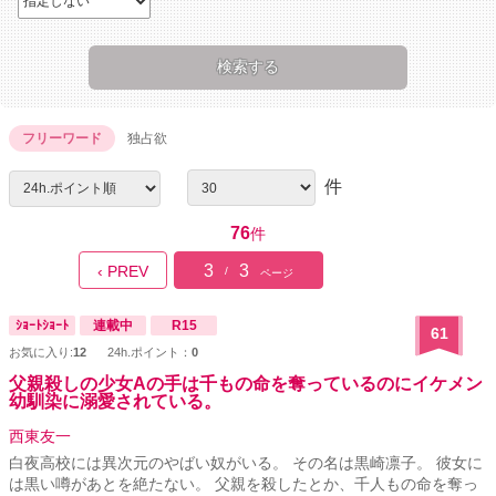
フリーワード
独占欲
件
76
件
3
3
‹ PREV
/
ページ
ｼｮｰﾄｼｮｰﾄ
連載中
R15
61
お気に入り:
12
24h.ポイント：
0
父親殺しの少女Aの手は千もの命を奪っているのにイケメン
幼馴染に溺愛されている。
西東友一
白夜高校には異次元のやばい奴がいる。 その名は黒崎凛子。 彼女に
は黒い噂があとを絶たない。 父親を殺したとか、千人もの命を奪っ