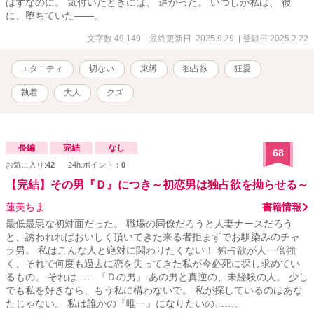
はずなのに。 気付いたときには、 遅かった。 いつしか私は、 彼
に、堕ちていた――。
文字数 49,149
| 最終更新日 2025.9.29
| 登録日 2025.2.22
エタニティ
切ない
束縛
独占欲
狂愛
執着
大人
クズ
長編
完結
なし
68
お気に入り:
42
24h.ポイント：
0
【完結】その男『Ｄ』につき～初恋男は独占欲を拗らせる～
蓮美ちま
書籍情報
最低最悪な初対面だった。 職場の同僚だろうと人妻ナースだろう
と、誘われればおいしく頂いてきた来る者拒まずでお馴染みのチャ
ラ男。 私はこんな人と絶対に関わりたくない！ 独占欲が人一倍強
く、それで何度も過去に恋を失ってきた私が今必死に探し求めてい
るもの。 それは……『Ｄの男』 あの男と真逆の、未経験の人。 少し
でも私を好きなら、もう私に構わないで。 私が探しているのはあな
たじゃない。 私は誰かの『唯一』になりたいの……。