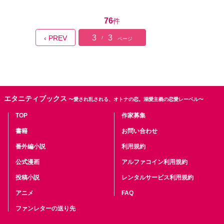
76
件
3
3
‹ PREV
/
ページ
エタニティブックス
〜愛され乱される、オトナの恋。溺愛主義の恋愛レーベル〜
TOP
作家募集
書籍
お問い合わせ
番外編小説
利用規約
公式漫画
アルファコイン利用規約
投稿小説
レンタルサービス利用規約
アニメ
FAQ
ファンレターの送り先