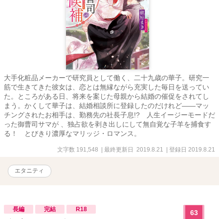
大手化粧品メーカーで研究員として働く、二十九歳の華子。研究一
筋で生きてきた彼女は、恋とは無縁ながら充実した毎日を送ってい
た。ところがある日、将来を案じた母親から結婚の催促をされてし
まう。かくして華子は、結婚相談所に登録したのだけれど――マッ
チングされたお相手は、勤務先の社長子息!? 人生イージーモードだ
った御曹司サマが 、独占欲を剥き出しにして無自覚な子羊を捕食す
る！ とびきり濃厚なマリッジ・ロマンス。
文字数 191,548
| 最終更新日 2019.8.21
| 登録日 2019.8.21
エタニティ
長編
完結
R18
63