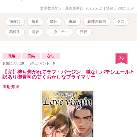
文字数 9,952
| 最終更新日 2025.5.12
| 登録日 2025.2.24
独占欲
執着
嫉妬
束縛
義理の姉弟
クズ
高校生
同居
エタニティ
狂愛
長編
完結
なし
76
お気に入り:
19
24h.ポイント：
0
【完】待ち焦がれてラブ・バージン 職なしパテシエールと
訳あり御曹司の甘くおかしなプライマリー
国府知里