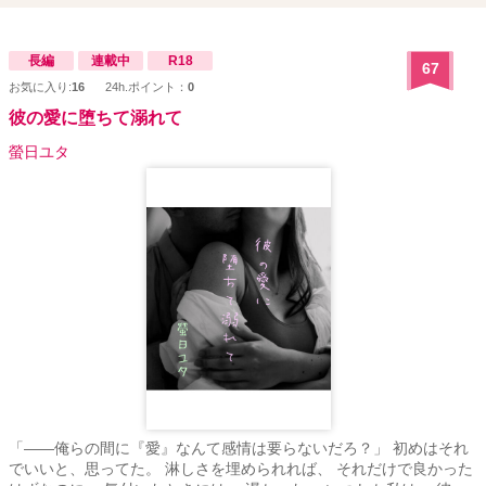
長編
連載中
R18
67
お気に入り:
16
24h.ポイント：
0
彼の愛に堕ちて溺れて
螢日ユタ
「――俺らの間に『愛』なんて感情は要らないだろ？」 初めはそれ
でいいと、思ってた。 淋しさを埋められれば、 それだけで良かった