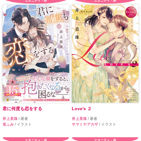
エタニティ・赤
エタニティ・赤
君に何度も恋をする
Love's ２
井上美珠
/ 著者
井上美珠
/ 著者
篁ふみ
/ イラスト
サマミヤアカザ
/ イラスト
エタニティ・赤
エタニティ・赤