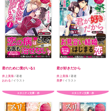
君のために僕がいる1
君が好きだから
井上美珠
/ 著者
井上美珠
/ 著者
おわる
/ イラスト
美夢
/ イラスト
エタニティ文庫・赤
エタニティ文庫・赤