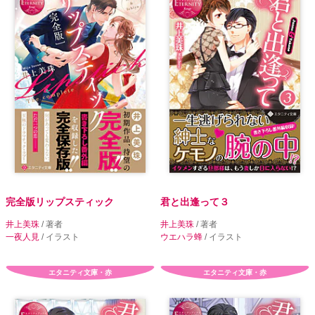
完全版リップスティック
君と出逢って３
井上美珠
/ 著者
井上美珠
/ 著者
一夜人見
/ イラスト
ウエハラ蜂
/ イラスト
エタニティ文庫・赤
エタニティ文庫・赤