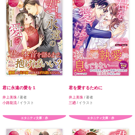
君に永遠の愛を１
君を愛するために
井上美珠
/ 著者
井上美珠
/ 著者
小路龍流
/ イラスト
三廼
/ イラスト
エタニティ文庫・赤
エタニティ文庫・赤