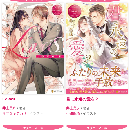
Love's
君に永遠の愛を２
井上美珠
/ 著者
井上美珠
/ 著者
サマミヤアカザ
/ イラスト
小路龍流
/ イラスト
エタニティ・赤
エタニティ・赤