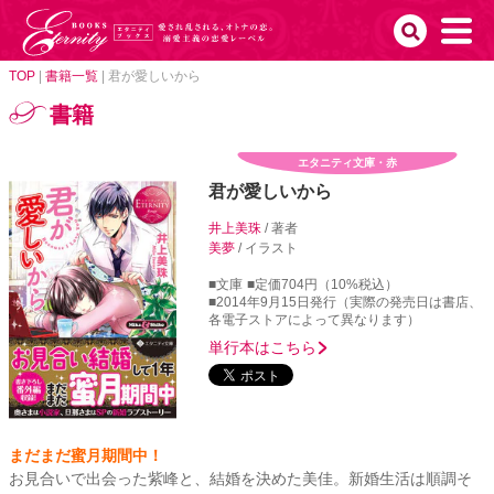
TOP
|
書籍一覧
|
君が愛しいから
書籍
エタニティ文庫・赤
君が愛しいから
井上美珠
/ 著者
美夢
/ イラスト
■文庫
■定価704円（10%税込）
■2014年9月15日発行（実際の発売日は書店、
各電子ストアによって異なります）
単行本はこちら
まだまだ蜜月期間中！
お見合いで出会った紫峰と、結婚を決めた美佳。新婚生活は順調そ