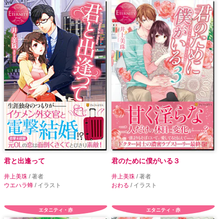
君と出逢って
君のために僕がいる３
井上美珠
/ 著者
井上美珠
/ 著者
ウエハラ蜂
/ イラスト
おわる
/ イラスト
エタニティ・赤
エタニティ・赤