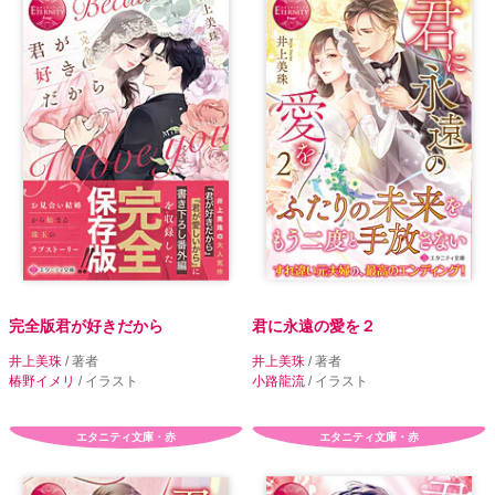
完全版君が好きだから
君に永遠の愛を２
井上美珠
/ 著者
井上美珠
/ 著者
椿野イメリ
/ イラスト
小路龍流
/ イラスト
エタニティ文庫・赤
エタニティ文庫・赤