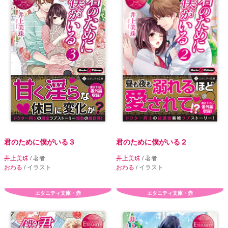
君のために僕がいる３
君のために僕がいる２
井上美珠
/ 著者
井上美珠
/ 著者
おわる
/ イラスト
おわる
/ イラスト
エタニティ文庫・赤
エタニティ文庫・赤