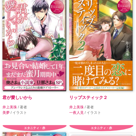
君が愛しいから
リップスティック２
井上美珠
/ 著者
井上美珠
/ 著者
美夢
/ イラスト
一夜人見
/ イラスト
エタニティ・赤
エタニティ・赤