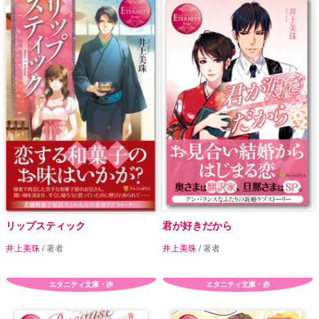
リップスティック
君が好きだから
井上美珠
/ 著者
井上美珠
/ 著者
エタニティ文庫・赤
エタニティ文庫・赤