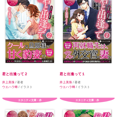
君と出逢って２
君と出逢って１
井上美珠
/ 著者
井上美珠
/ 著者
ウエハラ蜂
/ イラスト
ウエハラ蜂
/ イラスト
エタニティ文庫・赤
エタニティ文庫・赤