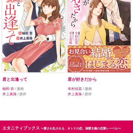
君と出逢って
君が好きだから
柚和 杏
/ 漫画
幸村佳苗
/ 漫画
井上美珠
/ 原作
井上美珠
/ 原作
エタニティブックス
〜愛され乱される、オトナの恋。溺愛主義の恋愛レーベル〜