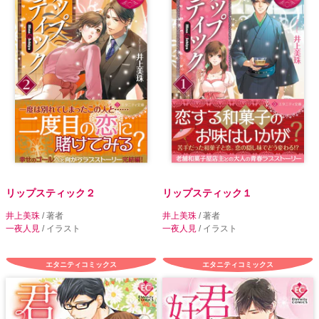
リップスティック２
リップスティック１
井上美珠
/ 著者
井上美珠
/ 著者
一夜人見
/ イラスト
一夜人見
/ イラスト
エタニティコミックス
エタニティコミックス