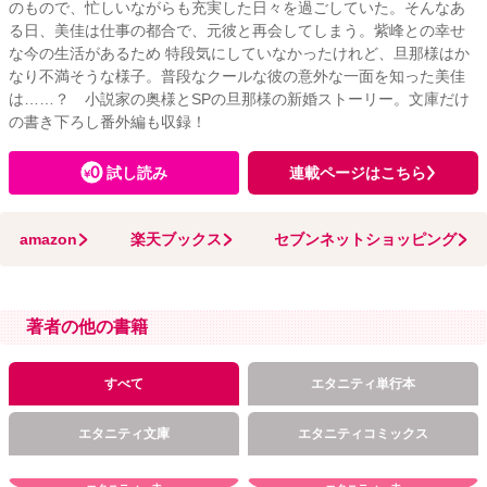
のもので、忙しいながらも充実した日々を過ごしていた。そんなあ
る日、美佳は仕事の都合で、元彼と再会してしまう。紫峰との幸せ
な今の生活があるため 特段気にしていなかったけれど、旦那様はか
なり不満そうな様子。普段なクールな彼の意外な一面を知った美佳
は……？ 小説家の奥様とSPの旦那様の新婚ストーリー。文庫だけ
の書き下ろし番外編も収録！
試し読み
連載ページはこちら
amazon
楽天ブックス
セブンネットショッピング
著者の他の書籍
すべて
エタニティ単行本
エタニティ文庫
エタニティコミックス