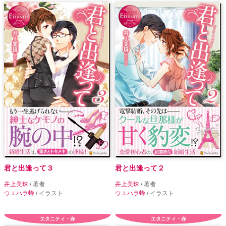
君と出逢って３
君と出逢って２
井上美珠
/ 著者
井上美珠
/ 著者
ウエハラ蜂
/ イラスト
ウエハラ蜂
/ イラスト
エタニティ・赤
エタニティ・赤