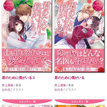
君のために僕がいる２
君のために僕がいる
井上美珠
/ 著者
井上美珠
/ 著者
おわる
/ イラスト
おわる
/ イラスト
エタニティ・赤
エタニティ・赤